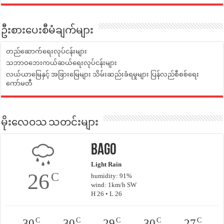
ဦးစားပေးစီမံချက်များ
တည်ဆောက်ရေးလုပ်ငန်းများ
သဘာဝဘေးကယ်ဆယ်ရေးလုပ်ငန်းများ
လယ်ယာမြေနှင့် အခြားမြေများ သိမ်းဆည်းခံရမှုများ ပြန်လည်စီစစ်ရေး
ကော်မတီ
မိုးလေဝသ သတင်းများ
Bago
Light Rain
26
C
humidity: 91%
wind: 1km/h SW
H 26 • L 26
C
C
C
C
C
30
30
29
30
27