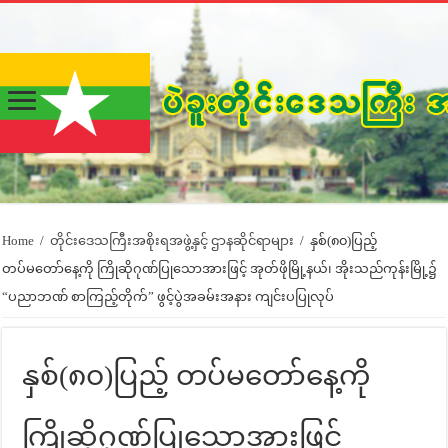
Home
/
တိုင်းဒေသကြီးအစိုးရအဖွဲ့နှင့် ဌာနဆိုင်ရာများ
/
နှစ်(၈၀)ပြည့်
တပ်မတော်နေ့ကို ကြိုဆိုဂုဏ်ပြုသောအားဖြင့် အုတ်ဖိုမြို့နယ်၊ အိုးသည်ကုန်းမြို့၌
“ပညာဘဏ် စာကြည့်တိုက်” ဖွင့်ပွဲအခမ်းအနား ကျင်းပပြုလုပ်
နှစ်(၈၀)ပြည့် တပ်မတော်နေ့ကို
ကြိုဆိုဂုဏ်ပြုသောအားဖြင့်