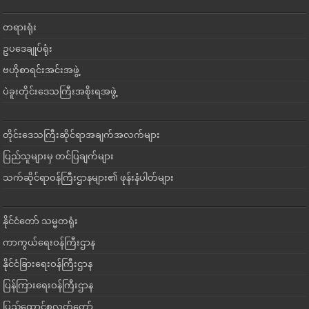
တရားရုံး
ဥပဒေချုပ်ရုံး
ဗဟိုစာရင်းအင်းအဖွဲ့
ပဲခူးတိုင်းဒေသကြီးအစိုးရအဖွဲ့
တိုင်းဒေသကြီးဆိုင်ရာအချက်အလက်များ
ပြည်သူများမှ တင်ပြချက်များ
သက်ဆိုင်ရာဝန်ကြီးဌာနများ၏ ဖုန်းနံပါတ်များ
နိုင်ငံတော် သမ္မတရုံး
ကာကွယ်ရေးဝန်ကြီးဌာန
နိုင်ငံခြားရေးဝန်ကြီးဌာန
ပြန်ကြားရေးဝန်ကြီးဌာန
ပြည်ထောင်စုလွှတ်တော်