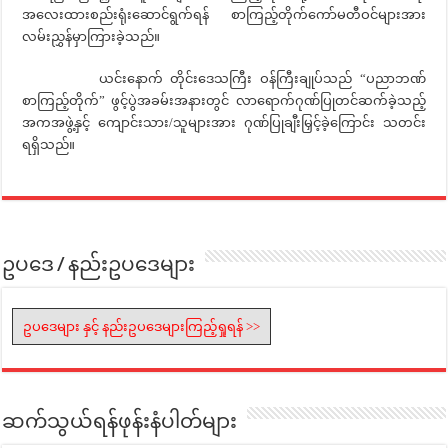
အလေးထားစည်းရုံးဆောင်ရွက်ရန် စာကြည့်တိုက်ကော်မတီဝင်များအား
လမ်းညွှန်မှာကြားခဲ့သည်။
ယင်းနောက် တိုင်းဒေသကြီး ဝန်ကြီးချုပ်သည် “ပညာဘဏ်
စာကြည့်တိုက်” ဖွင့်ပွဲအခမ်းအနားတွင် လာရောက်ဂုဏ်ပြုတင်ဆက်ခဲ့သည့်
အကအဖွဲ့နှင့် ကျောင်းသား/သူများအား ဂုဏ်ပြုချီးမြှင့်ခဲ့ကြောင်း သတင်း
ရရှိသည်။
ဥပဒေ / နည်းဥပဒေများ
ဥပဒေများ နှင့် နည်းဥပဒေများကြည့်ရှုရန် >>
ဆက်သွယ်ရန်ဖုန်းနံပါတ်များ