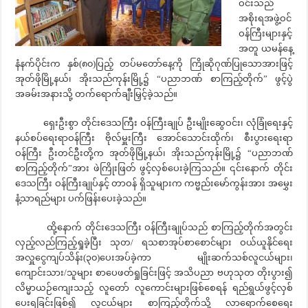
ဝင်းသည်
အစိုးရအဖွဲ့ဝင်
ဝန်ကြီးများနှင့်
အတူ ယမန်နေ့
နံနက်ပိုင်းက နှစ်(၈၀)ပြည့် တပ်မတော်နေ့ကို ကြိုဆိုဂုဏ်ပြုသောအားဖြင့်
အုတ်ဖိုမြို့နယ်၊ အိုးသည်ကုန်းမြို့၌ “ပညာဘဏ် စာကြည့်တိုက်” ဖွင့်ပွဲ
အခမ်းအနားသို့ တက်ရောက်ချီးမြှင့်ခဲ့သည်။
ရှေးဦးစွာ တိုင်းဒေသကြီး ဝန်ကြီးချုပ် ဦးမျိုးဆွေဝင်း၊ လုံခြုံရေးနှင့်
နယ်စပ်ရေးရာဝန်ကြီး ဗိုလ်မှူးကြီး အောင်သောင်းထိုက်၊ စီးပွားရေးရာ
ဝန်ကြီး ဦးတင်ဦးတို့က အုတ်ဖိုမြို့နယ်၊ အိုးသည်ကုန်းမြို့၌ “ပညာဘဏ်
စာကြည့်တိုက်”အား ဖဲကြိုးဖြတ် ဖွင့်လှစ်ပေးခဲ့ကြသည်။ ၎င်းနောက် တိုင်း
ဒေသကြီး ဝန်ကြီးချုပ်နှင့် တာဝန် ရှိသူများက ကဗ္မည်းမော်ကွန်းအား အမွှေး
နံ့သာရည်များ ပက်ဖြန်းပေးခဲ့သည်။
ထို့နောက် တိုင်းဒေသကြီး ဝန်ကြီးချုပ်သည် စာကြည့်တိုက်အတွင်း
လှည့်လည်ကြည့်ရှုခဲ့ပြီး သုတ/ ရသစာအုပ်စာစောင်များ ဝယ်ယူနိုင်ရေး
အလှူငွေကျပ်သိန်း(၃၀)ပေးအပ်ခဲ့ကာ မျိုးဆက်သစ်လူငယ်များ၊
ကျောင်းသား/သူများ စာပေဖတ်ရှုခြင်းဖြင့် အသိပညာ ဗဟုသုတ တိုးပွား၍
လိမ္မာယဉ်ကျေးသည့် လူတော် လူကောင်းများဖြစ်စေရန် ရည်ရွယ်ဖွင့်လှစ်
ပေးရခြင်းဖြစ်၍ လူငယ်များ စာကြည့်တိုက်သို့ လာရောက်စေရေး