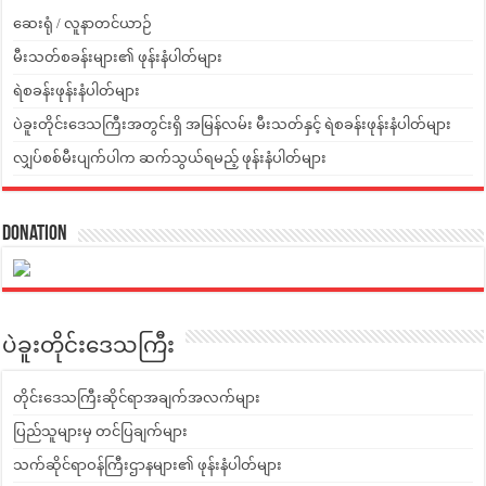
ဆေးရုံ / လူနာတင်ယာဉ်
မီးသတ်စခန်းများ၏ ဖုန်းနံပါတ်များ
ရဲစခန်းဖုန်းနံပါတ်များ
ပဲခူးတိုင်းဒေသကြီးအတွင်းရှိ အမြန်လမ်း မီးသတ်နှင့် ရဲစခန်းဖုန်းနံပါတ်များ
လျှပ်စစ်မီးပျက်ပါက ဆက်သွယ်ရမည့် ဖုန်းနံပါတ်များ
Donation
ပဲခူးတိုင်းဒေသကြီး
တိုင်းဒေသကြီးဆိုင်ရာအချက်အလက်များ
ပြည်သူများမှ တင်ပြချက်များ
သက်ဆိုင်ရာဝန်ကြီးဌာနများ၏ ဖုန်းနံပါတ်များ