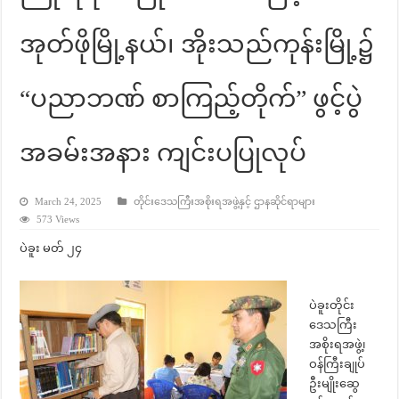
အုတ်ဖိုမြို့နယ်၊ အိုးသည်ကုန်းမြို့၌
“ပညာဘဏ် စာကြည့်တိုက်” ဖွင့်ပွဲ
အခမ်းအနား ကျင်းပပြုလုပ်
March 24, 2025
တိုင်းဒေသကြီးအစိုးရအဖွဲ့နှင့် ဌာနဆိုင်ရာများ
573 Views
ပဲခူး မတ် ၂၄
ပဲခူးတိုင်း
ဒေသကြီး
အစိုးရအဖွဲ့၊
ဝန်ကြီးချုပ်
ဦးမျိုးဆွေ