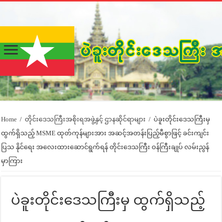
Home
/
တိုင်းဒေသကြီးအစိုးရအဖွဲ့နှင့် ဌာနဆိုင်ရာများ
/
ပဲခူးတိုင်းဒေသကြီးမှ
ထွက်ရှိသည့် MSME ထုတ်ကုန်များအား အဆင့်အတန်းပြည့်မီစွာဖြင့် ခင်းကျင်း
ပြသ နိုင်ရေး အလေးထားဆောင်ရွက်ရန် တိုင်းဒေသကြီး ဝန်ကြီးချုပ် လမ်းညွန်
မှာကြား
ပဲခူးတိုင်းဒေသကြီးမှ ထွက်ရှိသည့်