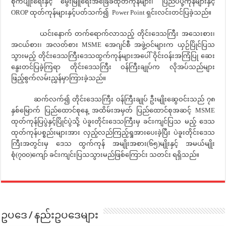
စိုက်ပျိုးရေးနှင့် မွေးမြူရေးအခြေခံထုတ်ကုန်များ၊ ပြည်ပပို့ကုန်များနှင့်
OROP ထုတ်ကုန်များနှင့်ပတ်သက်၍ Power Point ရှင်းလင်းတင်ပြခဲ့သည်။
ယင်းနောက် တက်ရောက်လာသည့် တိုင်းဒေသကြီး အသေးစား၊
အငယ်စား၊ အလတ်စား MSME အေဂျင်စီ အဖွဲ့ဝင်များက ယှဉ်ပြိုင်ပြသ
သွားမည့် တိုင်းဒေသကြီးဒေသထွက်ကုန်များအပေါ် ဝိုင်းဝန်းအကြံပြု ဆေး
နွေးတင်ပြခဲ့ကြရာ တိုင်းဒေသကြီး ဝန်ကြီးချုပ်က လိုအပ်သည်များ
ဖြည့်စွက်လမ်းညွှန်မှာကြားခဲ့သည်။
ဆက်လက်၍ တိုင်းဒေသကြီး ဝန်ကြီးချုပ် ဦးမျိုးဆွေဝင်းသည် ၇၈
နှစ်မြောက် ပြည်ထောင်စုနေ့ အထိမ်းအမှတ် ပြည်ထောင်စုအဆင့် MSME
ထုတ်ကုန်ပြပွဲနှင့်ပြိုင်ပွဲသို့ ပဲခူးတိုင်းဒေသကြီးမှ ခင်းကျင်ပြသ မည့် ဒေသ
ထုတ်ကုန်ပစ္စည်းများအား လှည့်လည်ကြည့်ရှုအားပေးခဲ့ပြီး ပဲခူးတိုင်းဒေသ
ကြီးအတွင်းမှ ဒေသ ထွက်ကုန် အမျိုးအစား(၆၅)မျိုးနှင့် အမယ်မျိုး
စုံ(၇၀၀)ကျော် ခင်းကျင်းပြသသွားမည်ဖြစ်ကြောင်း သတင်း ရရှိသည်။
ဥပဒေ / နည်းဥပဒေများ