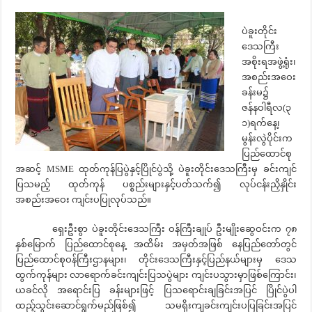
ပဲခူးတိုင်း
ဒေသကြီး
အစိုးရအဖွဲ့ရုံး၊
အစည်းအဝေး
ခန်းမ၌
ဇန်နဝါရီလ(၃
၁)ရက်နေ့၊
မွန်းလွဲပိုင်းက
ပြည်ထောင်စု
အဆင့် MSME ထုတ်ကုန်ပြပွဲနှင့်ပြိုင်ပွဲသို့ ပဲခူးတိုင်းဒေသကြီးမှ ခင်းကျင်
ပြသမည့် ထုတ်ကုန် ပစ္စည်းများနှင့်ပတ်သက်၍ လုပ်ငန်းညှိနှိုင်း
အစည်းအဝေး ကျင်းပပြုလုပ်သည်။
ရှေးဦးစွာ ပဲခူးတိုင်းဒေသကြီး ဝန်ကြီးချုပ် ဦးမျိုးဆွေဝင်းက ၇၈
နှစ်မြောက် ပြည်ထောင်စုနေ့ အထိမ်း အမှတ်အဖြစ် နေပြည်တော်တွင်
ပြည်ထောင်စုဝန်ကြီးဌာနများ၊ တိုင်းဒေသကြီးနှင့်ပြည်နယ်များမှ ဒေသ
ထွက်ကုန်များ လာရောက်ခင်းကျင်းပြသပွဲများ ကျင်းပသွားမှာဖြစ်ကြောင်း၊
ယခင်လို အရောင်းပြ ခန်းများဖြင့် ပြသရောင်းချခြင်းအပြင် ပြိုင်ပွဲပါ
ထည့်သွင်းဆောင်ရွက်မည်ဖြစ်၍ သမရိုးကျခင်းကျင်းပပြခြင်းအပြင်