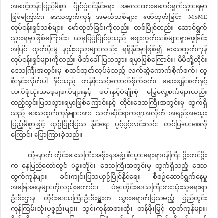
အဆင့်တန်းပြည့်မီစွာ ပြိုင်ပွဲဝင်နိုင်ရေး အလေးထားဆောင်ရွက်သွားရမှာ
ဖြစ်ကြောင်း၊ ဒေသထွက်ကုန် အမယ်သစ်များ ဖော်ထုတ်ခြင်း၊ MSME
လုပ်ငန်းရှင်သစ်များ ဖော်ထုတ်ခြင်းကိုလည်း တစ်ပြိုင်တည်း ဆောင်ရွက်
သွားရမှာဖြစ်ကြောင်း၊ ယခုပြပွဲပြိုင်ပွဲသည် ဈေးကွက်သစ်များရှာဖွေခြင်း
အပြင် ထုတ်ပိုးမှု နည်းပညာများလည်း ရရှိနိုင်မှာဖြစ်၍ ဒေသထွက်ကုန်
လုပ်ငန်းရှင်များကိုလည်း ဖိတ်ခေါ်ပြသသွား ရမှာဖြစ်ကြောင်း၊ မိမိတို့တိုင်း
ဒေသကြီးအတွင်းမှ စတင်ထုတ်လုပ်ခဲ့သည့် လက်ဆွဲကောက်စိုက်စက်၊ လူ
စီးနင်းလိုက်ပါ နိုင်သည့် တန်ဖိုးသင့်ကောက်စိုက်စက်၊ ဆေးဖျန်းစက်နှင့်
ဘက်စုံသုံးအစေ့ချစက်များနှင့် စပါးနှင့်ပဲမျိုးစုံ ခြွေလှေ့စက်များလည်း
ထည့်သွင်းပြသသွားရမှာဖြစ်ကြောင်းနှင့် တိုင်းဒေသကြီးအတွင်းမှ ထွက်ရှိ
သည့် ဒေသထွက်ကုန်များအား သက်ဆိုင်ရာကဏ္ဍအလိုက် အရည်အသွေး
ပြည့်မီစွာဖြင့် ယှဉ်ပြိုင်ပြသ နိုင်ရေး ပွင့်ပွင့်လင်းလင်း တင်ပြပေးစေလို
ကြောင်း ပြောကြားခဲ့သည်။
ထို့နောက် တိုင်းဒေသကြီးအစိုးရအဖွဲ့၊ စီးပွားရေးရာဝန်ကြီး ဦးတင်ဦး
က နေပြည်တော်တွင် ပဲခူးတိုင်း ဒေသကြီးအတွင်းမှ ထွက်ရှိသည့် ဒေသ
ထွက်ကုန်များ ခင်းကျင်းပြသယှဉ်ပြိုင်နိုင်ရေး စီစဉ်ဆောင်ရွက်နေမှု
အခြေအနေများကိုလည်းကောင်း၊ ပဲခူးတိုင်းဒေသကြီးစားသုံးသူရေးရာ
ဦးစီးဌာန၊ တိုင်းဒေသကြီးဦးစီးမှူးက သွားရောက်ပြသမည့် ပြည်တွင်း
ကုန်ကြမ်းသုံးပစ္စည်းများ၊ သွင်းကုန်အစားထိုး တန်ဖိုးမြှင့် ထုတ်ကုန်များ၊