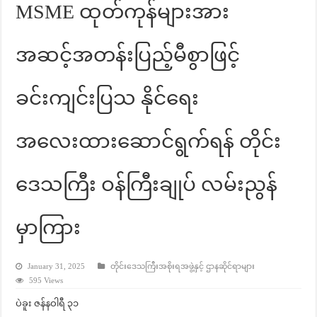
MSME ထုတ်ကုန်များအား
အဆင့်အတန်းပြည့်မီစွာဖြင့်
ခင်းကျင်းပြသ နိုင်ရေး
အလေးထားဆောင်ရွက်ရန် တိုင်း
ဒေသကြီး ဝန်ကြီးချုပ် လမ်းညွန်
မှာကြား
January 31, 2025
တိုင်းဒေသကြီးအစိုးရအဖွဲ့နှင့် ဌာနဆိုင်ရာများ
595 Views
ပဲခူး ဇန်နဝါရီ ၃၁