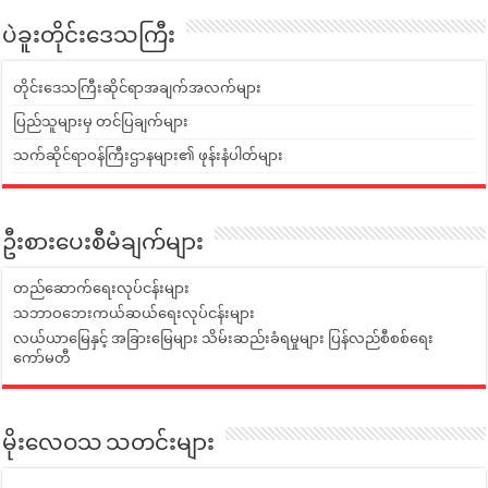
ပဲခူးတိုင်းဒေသကြီး
တိုင်းဒေသကြီးဆိုင်ရာအချက်အလက်များ
ပြည်သူများမှ တင်ပြချက်များ
သက်ဆိုင်ရာဝန်ကြီးဌာနများ၏ ဖုန်းနံပါတ်များ
ဦးစားပေးစီမံချက်များ
တည်ဆောက်ရေးလုပ်ငန်းများ
သဘာဝဘေးကယ်ဆယ်ရေးလုပ်ငန်းများ
လယ်ယာမြေနှင့် အခြားမြေများ သိမ်းဆည်းခံရမှုများ ပြန်လည်စီစစ်ရေး
ကော်မတီ
မိုးလေဝသ သတင်းများ