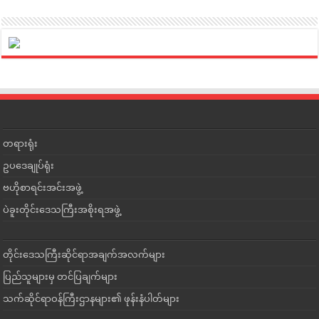
တရားရုံး
ဥပဒေချုပ်ရုံး
ဗဟိုစာရင်းအင်းအဖွဲ့
ပဲခူးတိုင်းဒေသကြီးအစိုးရအဖွဲ့
တိုင်းဒေသကြီးဆိုင်ရာအချက်အလက်များ
ပြည်သူများမှ တင်ပြချက်များ
သက်ဆိုင်ရာဝန်ကြီးဌာနများ၏ ဖုန်းနံပါတ်များ