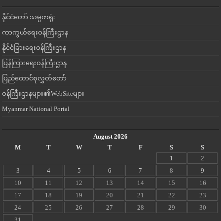
နိုင်ငံတော် သမ္မတရုံး
ကာကွယ်ရေးဝန်ကြီးဌာန
နိုင်ငံခြားရေးဝန်ကြီးဌာန
ပြန်ကြားရေးဝန်ကြီးဌာန
ပြည်ထောင်စုလွှတ်တော်
ဝန်ကြီးဌာနများ၏WebSiteများ
Myanmar National Portal
August 2026
M
T
W
T
F
S
S
1
2
3
4
5
6
7
8
9
10
11
12
13
14
15
16
17
18
19
20
21
22
23
24
25
26
27
28
29
30
31