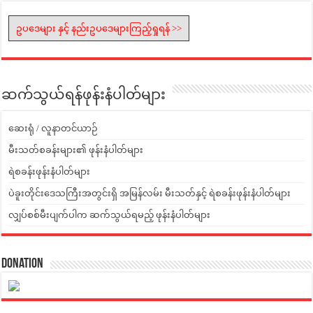
ဥပဒေများ နှင့် နည်းဥပဒေများကြည့်ရှုရန် >>
ဆက်သွယ်ရန်ဖုန်းနံပါတ်များ
ဆေးရုံ / လူနာတင်ယာဉ်
မီးသတ်စခန်းများ၏ ဖုန်းနံပါတ်များ
ရဲစခန်းဖုန်းနံပါတ်များ
ပဲခူးတိုင်းဒေသကြီးအတွင်းရှိ အမြန်လမ်း မီးသတ်နှင့် ရဲစခန်းဖုန်းနံပါတ်များ
လျှပ်စစ်မီးပျက်ပါက ဆက်သွယ်ရမည့် ဖုန်းနံပါတ်များ
Donation