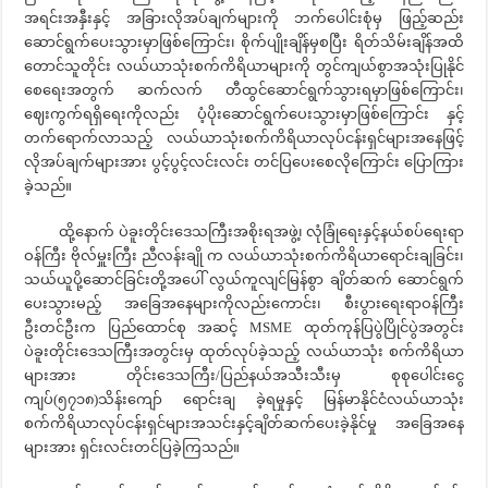
အရင်းအနှီးနှင့် အခြားလိုအပ်ချက်များကို ဘက်ပေါင်းစုံမှ ဖြည့်ဆည်း
ဆောင်ရွက်ပေးသွားမှာဖြစ်ကြောင်း၊ စိုက်ပျိုးချိန်မှစပြီး ရိတ်သိမ်းချိန်အထိ
တောင်သူတိုင်း လယ်ယာသုံးစက်ကိရိယာများကို တွင်ကျယ်စွာအသုံးပြုနိုင်
စေရေးအတွက် ဆက်လက် တီထွင်ဆောင်ရွက်သွားရမှာဖြစ်ကြောင်း၊
ဈေးကွက်ရရှိရေးကိုလည်း ပံ့ပိုးဆောင်ရွက်ပေးသွားမှာဖြစ်ကြောင်း နှင့်
တက်ရောက်လာသည့် လယ်ယာသုံးစက်ကိရိယာလုပ်ငန်းရှင်များအနေဖြင့်
လိုအပ်ချက်များအား ပွင့်ပွင့်လင်းလင်း တင်ပြပေးစေလိုကြောင်း ပြောကြား
ခဲ့သည်။
ထို့နောက် ပဲခူးတိုင်းဒေသကြီးအစိုးရအဖွဲ့၊ လုံခြုံရေးနှင့်နယ်စပ်ရေးရာ
ဝန်ကြီး ဗိုလ်မှူးကြီး ညီလန်းချို က လယ်ယာသုံးစက်ကိရိယာရောင်းချခြင်း၊
သယ်ယူပို့ဆောင်ခြင်းတို့အပေါ် လွယ်ကူလျင်မြန်စွာ ချိတ်ဆက် ဆောင်ရွက်
ပေးသွားမည့် အခြေအနေများကိုလည်းကောင်း၊ စီးပွားရေးရာဝန်ကြီး
ဦးတင်ဦးက ပြည်ထောင်စု အဆင့် MSME ထုတ်ကုန်ပြပွဲပြိုင်ပွဲအတွင်း
ပဲခူးတိုင်းဒေသကြီးအတွင်းမှ ထုတ်လုပ်ခဲ့သည့် လယ်ယာသုံး စက်ကိရိယာ
များအား တိုင်းဒေသကြီး/ပြည်နယ်အသီးသီးမှ စုစုပေါင်းငွေ
ကျပ်(၅၇၁၈)သိန်းကျော် ရောင်းချ ခဲ့ရမှုနှင့် မြန်မာနိုင်ငံလယ်ယာသုံး
စက်ကိရိယာလုပ်ငန်းရှင်များအသင်းနှင့်ချိတ်ဆက်ပေးခဲ့နိုင်မှု အခြေအနေ
များအား ရှင်းလင်းတင်ပြခဲ့ကြသည်။