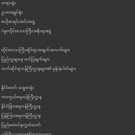
တရားရုံး
ဥပဒေချုပ်ရုံး
ဗဟိုစာရင်းအင်းအဖွဲ့
ပဲခူးတိုင်းဒေသကြီးအစိုးရအဖွဲ့
တိုင်းဒေသကြီးဆိုင်ရာအချက်အလက်များ
ပြည်သူများမှ တင်ပြချက်များ
သက်ဆိုင်ရာဝန်ကြီးဌာနများ၏ ဖုန်းနံပါတ်များ
နိုင်ငံတော် သမ္မတရုံး
ကာကွယ်ရေးဝန်ကြီးဌာန
နိုင်ငံခြားရေးဝန်ကြီးဌာန
ပြန်ကြားရေးဝန်ကြီးဌာန
ပြည်ထောင်စုလွှတ်တော်
ဝန်ကြီးဌာနများ၏WebSiteများ