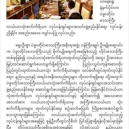
ယမန်နေ့၊
နံနက်ပိုင်းက
ပဲခူးတိုင်း
ဒေသကြီး
လယ်ယာသုံးစက်ကိရိယာ လုပ်ငန်းရှင်များအသင်းဖွဲ့စည်းနိုင်ရေး လုပ်ငန်း
ညှိနှိုင်း အစည်းအဝေး ကျင်းပပြု လုပ်သည်။
ရှေးဦးစွာ ပဲခူးတိုင်းဒေသကြီးအစိုးရအဖွဲ့၊ ဝန်ကြီးချုပ် ဦးမျိုးဆွေဝင်း
က ပဲခူးတိုင်းဒေသကြီးသည် စိုက်ပျိုးရေးကိုအခြေခံသည့် တိုင်းဒေသကြီး
တစ်ခုဖြစ်၍ လယ်ယာသုံးစက်ကိရိယာထုတ်လုပ်ခြင်းကို အထူး ဦးစားပေး
မြှင့်တင်ဆောင်ရွက်ပေးလျက်ရှိကြောင်း၊ ပြည်ပသွင်းကုန်အစားထိုး
ပြည်တွင်းထုတ်လယ်ယာသုံး စက်ကိရိယာများ ထပ်မံတီထွင်ထုတ်လုပ်နိုင်
ရေး၊ နည်းပညာနှင့် အရင်းအနှီးမတည်ငွေများ တိုးတက်ရရှိရေး တို့အတွက်
ပဲခူးတိုင်းဒေသကြီးလယ်ယာသုံးစက်ကိရိယာ လုပ်ငန်းရှင်များအသင်းအား
ဖွဲ့စည်းပေးနိုင်ရေး ဆောင်ရွက်ပေးရခြင်းဖြစ်ကြောင်း၊ မြန်မာနိုင်ငံလယ်ယာ
သုံးစက်ကိရိယာ လုပ်ငန်းရှင်များအသင်းနှင့် ချိတ်ဆက်၍ အသေးစား၊
အလတ်စား လယ်ယာသုံးစက်ကိရိယာမှ အကြီးစားလယ်ယာ သုံး
စက်ကိရိယာများ ထုတ်လုပ်နိုင်ရေး စဉ်ဆက်မပြတ် ကြိုးစားဆောင်ရွက်
ပေးသွားမှာဖြစ်ကြောင်း၊ လယ်ယာသုံးစက်ကိရိယာ ထုတ်လုပ်သည့်
လုပ်ငန်းရှင်များအနေဖြင့် စွန့်ဦးတီထွင်လိုစိတ် ပြင်းပြစွာရှိရန်လိုအပ်မှာဖြစ်
ပြီး တိုင်းဒေသကြီးအစိုးရအဖွဲ့အနေဖြင့် လိုအပ်သည့် နည်းပညာ၊