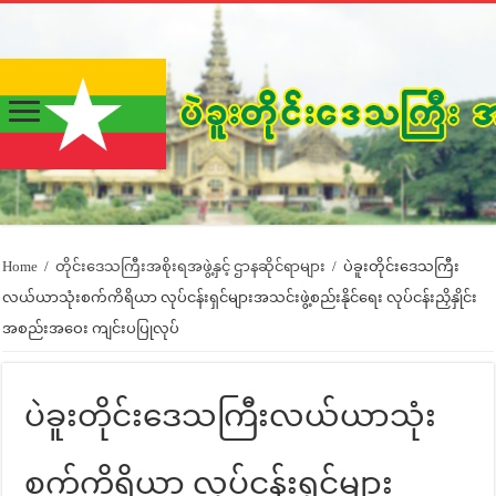
Home
/
တိုင်းဒေသကြီးအစိုးရအဖွဲ့နှင့် ဌာနဆိုင်ရာများ
/
ပဲခူးတိုင်းဒေသကြီး
လယ်ယာသုံးစက်ကိရိယာ လုပ်ငန်းရှင်များအသင်းဖွဲ့စည်းနိုင်ရေး လုပ်ငန်းညှိနှိုင်း
အစည်းအဝေး ကျင်းပပြုလုပ်
ပဲခူးတိုင်းဒေသကြီးလယ်ယာသုံး
စက်ကိရိယာ လုပ်ငန်းရှင်များ