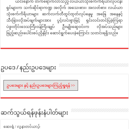
ယင်းနောက် တက်ရောက်လာသည့် လယ်ယာသုံးစက်ကိရိယာလုပ်ငန်း
ရှင်များက သက်ဆိုင်ရာကဏ္ဍ အလိုက် အသေးစား၊ အလတ်စား လယ်ယာ
သုံးစက်ကိရိယာများ ဆက်လက်တီထွင်ထုတ်လုပ်နေမှု အခြေ အနေနှင့်
သီးခြားလိုအပ်ချက်များအား ပွင့်လင်းစွာဖြင့် ရှင်းလင်းတင်ပြခဲ့ကြရာ
ပဲခူးတိုင်းဒေသကြီးဝန်ကြီးချုပ် ဦးမျိုးဆွေဝင်းက လိုအပ်သည်များ
ဖြည့်ဆည်းပေါင်းစပ်ညှိနှိုင်း ဆောင်ရွက်ပေးခဲ့ကြောင်း သတင်းရရှိသည်။
ဥပဒေ / နည်းဥပဒေများ
ဥပဒေများ နှင့် နည်းဥပဒေများကြည့်ရှုရန် >>
ဆက်သွယ်ရန်ဖုန်းနံပါတ်များ
ဆေးရုံ / လူနာတင်ယာဉ်