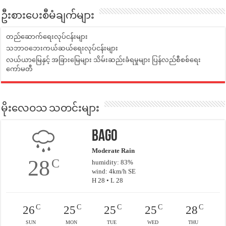
ဦးစားပေးစီမံချက်များ
တည်ဆောက်ရေးလုပ်ငန်းများ
သဘာဝဘေးကယ်ဆယ်ရေးလုပ်ငန်းများ
လယ်ယာမြေနှင့် အခြားမြေများ သိမ်းဆည်းခံရမှုများ ပြန်လည်စီစစ်ရေး
ကော်မတီ
မိုးလေဝသ သတင်းများ
Bago
Moderate Rain
28
C
humidity: 83%
wind: 4km/h SE
H 28 • L 28
C
C
C
C
C
26
25
25
25
28
SUN
MON
TUE
WED
THU