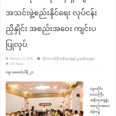
အသင်းဖွဲ့စည်းနိုင်ရေး လုပ်ငန်း
ညှိနှိုင်း အစည်းအဝေး ကျင်းပ
ပြုလုပ်
February 21, 2026
တိုင်းဒေသကြီးအစိုးရအဖွဲ့နှင့် ဌာနဆိုင်ရာများ
251 Views
ပဲခူး ဖေဖော်ဝါရီ ၂၁
ပဲခူးတိုင်း
ဒေသကြီး
အစိုးရအဖွဲ့ရုံး
အစည်းအဝေး
ခန်းမ၌