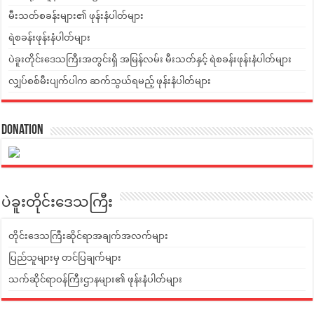
မီးသတ်စခန်းများ၏ ဖုန်းနံပါတ်များ
ရဲစခန်းဖုန်းနံပါတ်များ
ပဲခူးတိုင်းဒေသကြီးအတွင်းရှိ အမြန်လမ်း မီးသတ်နှင့် ရဲစခန်းဖုန်းနံပါတ်များ
လျှပ်စစ်မီးပျက်ပါက ဆက်သွယ်ရမည့် ဖုန်းနံပါတ်များ
Donation
ပဲခူးတိုင်းဒေသကြီး
တိုင်းဒေသကြီးဆိုင်ရာအချက်အလက်များ
ပြည်သူများမှ တင်ပြချက်များ
သက်ဆိုင်ရာဝန်ကြီးဌာနများ၏ ဖုန်းနံပါတ်များ