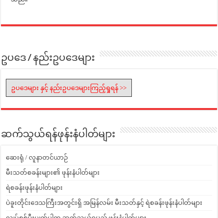
ဥပဒေ / နည်းဥပဒေများ
ဥပဒေများ နှင့် နည်းဥပဒေများကြည့်ရှုရန် >>
ဆက်သွယ်ရန်ဖုန်းနံပါတ်များ
ဆေးရုံ / လူနာတင်ယာဉ်
မီးသတ်စခန်းများ၏ ဖုန်းနံပါတ်များ
ရဲစခန်းဖုန်းနံပါတ်များ
ပဲခူးတိုင်းဒေသကြီးအတွင်းရှိ အမြန်လမ်း မီးသတ်နှင့် ရဲစခန်းဖုန်းနံပါတ်များ
လျှပ်စစ်မီးပျက်ပါက ဆက်သွယ်ရမည့် ဖုန်းနံပါတ်များ