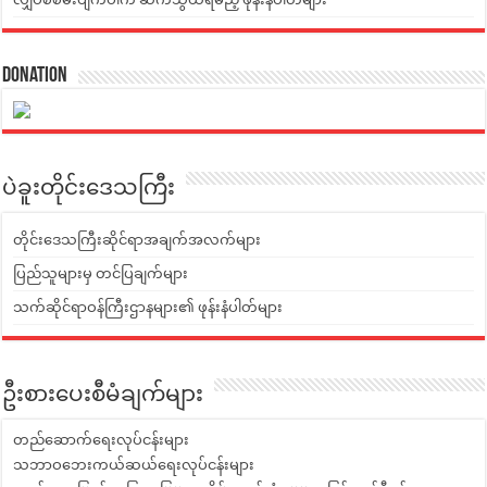
Donation
ပဲခူးတိုင်းဒေသကြီး
တိုင်းဒေသကြီးဆိုင်ရာအချက်အလက်များ
ပြည်သူများမှ တင်ပြချက်များ
သက်ဆိုင်ရာဝန်ကြီးဌာနများ၏ ဖုန်းနံပါတ်များ
ဦးစားပေးစီမံချက်များ
တည်ဆောက်ရေးလုပ်ငန်းများ
သဘာဝဘေးကယ်ဆယ်ရေးလုပ်ငန်းများ