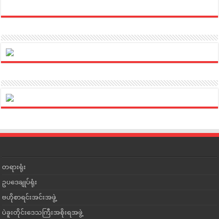
တရားရုံး
ဥပဒေချုပ်ရုံး
ဗဟိုစာရင်းအင်းအဖွဲ့
ပဲခူးတိုင်းဒေသကြီးအစိုးရအဖွဲ့