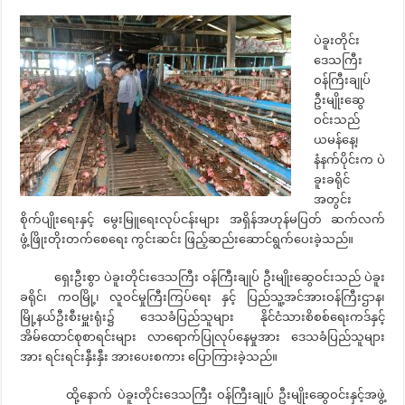
ပဲခူးတိုင်း
ဒေသကြီး
ဝန်ကြီးချုပ်
ဦးမျိုးဆွေ
ဝင်းသည်
ယမန်နေ့၊
နံနက်ပိုင်းက ပဲ
ခူးခရိုင်
အတွင်း
စိုက်ပျိုးရေးနှင့် မွေးမြူရေးလုပ်ငန်းများ အရှိန်အဟုန်မပြတ် ဆက်လက်
ဖွံ့ဖြိုးတိုးတက်စေရေး ကွင်းဆင်း ဖြည့်ဆည်းဆောင်ရွက်ပေးခဲ့သည်။
ရှေးဦးစွာ ပဲခူးတိုင်းဒေသကြီး ဝန်ကြီးချုပ် ဦးမျိုးဆွေဝင်းသည် ပဲခူး
ခရိုင်၊ ကဝမြို့၊ လူဝင်မှုကြီးကြပ်ရေး နှင့် ပြည်သူ့အင်အားဝန်ကြီးဌာန၊
မြို့နယ်ဦးစီးမှူးရုံး၌ ဒေသခံပြည်သူများ နိုင်ငံသားစိစစ်ရေးကဒ်နှင့်
အိမ်ထောင်စုစာရင်းများ လာရောက်ပြုလုပ်နေမှုအား ဒေသခံပြည်သူများ
အား ရင်းရင်းနှီးနှီး အားပေးစကား ပြောကြားခဲ့သည်။
ထို့နောက် ပဲခူးတိုင်းဒေသကြီး ဝန်ကြီးချုပ် ဦးမျိုးဆွေဝင်းနှင့်အဖွဲ့