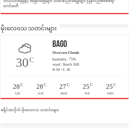
လယ်ယာမြေနှင့် အခြားမြေများ သိမ်းဆည်းခံရမှုများ ပြန်လည်စီစစ်ရေး
ကော်မတီ
မိုးလေဝသ သတင်းများ
Bago
Overcast Clouds
30
C
humidity: 75%
wind: 3km/h SSE
H 30 • L 30
C
C
C
C
C
28
28
27
25
25
SAT
SUN
MON
TUE
WED
ခရိုင်အလိုက် မိုးလေဝသ သတင်းများ