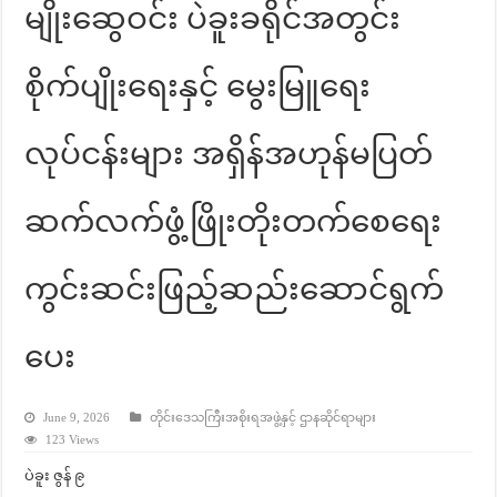
မျိုးဆွေဝင်း ပဲခူးခရိုင်အတွင်း
စိုက်ပျိုးရေးနှင့် မွေးမြူရေး
လုပ်ငန်းများ အရှိန်အဟုန်မပြတ်
ဆက်လက်ဖွံ့ဖြိုးတိုးတက်စေရေး
ကွင်းဆင်းဖြည့်ဆည်းဆောင်ရွက်
ပေး
June 9, 2026
တိုင်းဒေသကြီးအစိုးရအဖွဲ့နှင့် ဌာနဆိုင်ရာများ
123 Views
ပဲခူး ဇွန် ၉