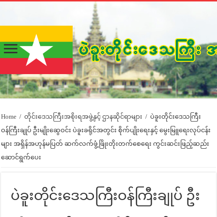
Home
/
တိုင်းဒေသကြီးအစိုးရအဖွဲ့နှင့် ဌာနဆိုင်ရာများ
/
ပဲခူးတိုင်းဒေသကြီး
ဝန်ကြီးချုပ် ဦးမျိုးဆွေဝင်း ပဲခူးခရိုင်အတွင်း စိုက်ပျိုးရေးနှင့် မွေးမြူရေးလုပ်ငန်း
များ အရှိန်အဟုန်မပြတ် ဆက်လက်ဖွံ့ဖြိုးတိုးတက်စေရေး ကွင်းဆင်းဖြည့်ဆည်း
ဆောင်ရွက်ပေး
ပဲခူးတိုင်းဒေသကြီးဝန်ကြီးချုပ် ဦး