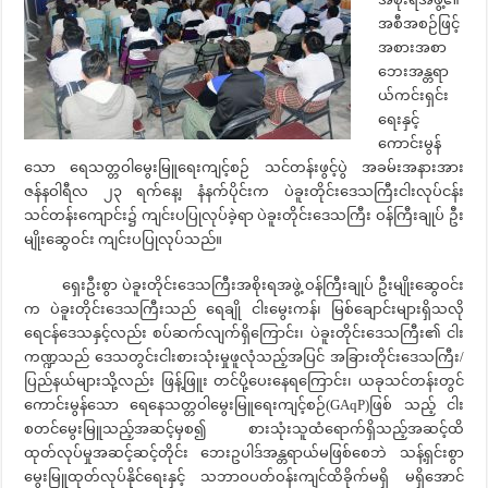
အစီအစဉ်ဖြင့်
အစားအစာ
ဘေးအန္တရာ
ယ်ကင်းရှင်း
ရေးနှင့်
ကောင်းမွန်
သော ရေသတ္တဝါမွေးမြူရေးကျင့်စဉ် သင်တန်းဖွင့်ပွဲ အခမ်းအနားအား
ဇန်နဝါရီလ ၂၃ ရက်နေ့၊ နံနက်ပိုင်းက ပဲခူးတိုင်းဒေသကြီးငါးလုပ်ငန်း
သင်တန်းကျောင်း၌ ကျင်းပပြုလုပ်ခဲ့ရာ ပဲခူးတိုင်းဒေသကြီး ဝန်ကြီးချုပ် ဦး
မျိုးဆွေဝင်း ကျင်းပပြုလုပ်သည်။
ရှေးဦးစွာ ပဲခူးတိုင်းဒေသကြီးအစိုးရအဖွဲ့ ဝန်ကြီးချုပ် ဦးမျိုးဆွေဝင်း
က ပဲခူးတိုင်းဒေသကြီးသည် ရေချို ငါးမွေးကန်၊ မြစ်ချောင်းများရှိသလို
ရေငန်ဒေသနှင့်လည်း စပ်ဆက်လျက်ရှိကြောင်း၊ ပဲခူးတိုင်းဒေသကြီး၏ ငါး
ကဏ္ဍသည် ဒေသတွင်းငါးစားသုံးမှုဖူလုံသည့်အပြင် အခြားတိုင်းဒေသကြီး/
ပြည်နယ်များသို့လည်း ဖြန့်ဖြူး တင်ပို့ပေးနေရကြောင်း၊ ယခုသင်တန်းတွင်
ကောင်းမွန်သော ရေနေသတ္တဝါမွေးမြူရေးကျင့်စဉ်(GAqP)ဖြစ် သည့် ငါး
စတင်မွေးမြူသည့်အဆင့်မှစ၍ စားသုံးသူထံရောက်ရှိသည့်အဆင့်ထိ
ထုတ်လုပ်မှုအဆင့်ဆင့်တိုင်း ဘေးဥပါဒ်အန္တရာယ်မဖြစ်စေဘဲ သန့်ရှင်းစွာ
မွေးမြူထုတ်လုပ်နိုင်ရေးနှင့် သဘာဝပတ်ဝန်းကျင်ထိခိုက်မရှိ မရှိအောင်