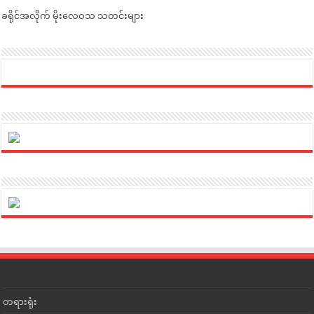
ခရိုင်အလိုက် မိုးလေဝသ သတင်းများ
တရားရုံး