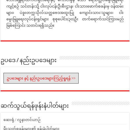
ကျင့်စဉ် သင်တန်းသို့ ငါးလုပ်ငန်းဦးစီးဌာန၊ ငါးသားဖောက်စခန်းမှ ဝန်ထမ်း
များ၊ ပဲခူးတက္ကသိုလ်သတ္တဗေဒအထူးပြု ကျောင်းသား/သူများ၊ ငါး
မွေးမြူရေးလုပ်ငန်းရှင်များ စုစုပေါင်း(၃၀)ဦး တက်ရောက်သင်ကြားမည်
ဖြစ်ကြောင်း သတင်းရရှိသည်။
ဥပဒေ / နည်းဥပဒေများ
ဥပဒေများ နှင့် နည်းဥပဒေများကြည့်ရှုရန် >>
ဆက်သွယ်ရန်ဖုန်းနံပါတ်များ
ဆေးရုံ / လူနာတင်ယာဉ်
မီးသတ်စခန်းများ၏ ဖုန်းနံပါတ်များ