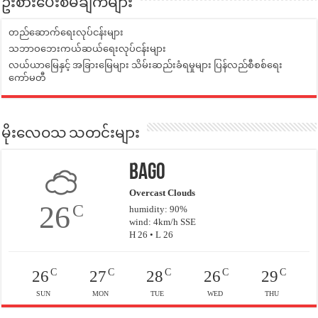
ဦးစားပေးစီမံချက်များ
တည်ဆောက်ရေးလုပ်ငန်းများ
သဘာဝဘေးကယ်ဆယ်ရေးလုပ်ငန်းများ
လယ်ယာမြေနှင့် အခြားမြေများ သိမ်းဆည်းခံရမှုများ ပြန်လည်စီစစ်ရေး
ကော်မတီ
မိုးလေဝသ သတင်းများ
Bago
Overcast Clouds
26
C
humidity: 90%
wind: 4km/h SSE
H 26 • L 26
C
C
C
C
C
26
27
28
26
29
SUN
MON
TUE
WED
THU