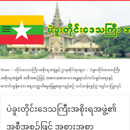
Home
/
တိုင်းဒေသကြီးအစိုးရအဖွဲ့နှင့် ဌာနဆိုင်ရာများ
/
ပဲခူးတိုင်းဒေသကြီး
အစိုးရအဖွဲ့၏ အစီအစဉ်ဖြင့် အစားအစာဘေးအန္တရာယ်ကင်းရှင်းရေးနှင့်
ကောင်းမွန်သော ရေသတ္တဝါမွေးမြူရေးကျင့်စဉ် သင်တန်းဖွင့်ပွဲ ကျင်းပပြုလုပ်
ပဲခူးတိုင်းဒေသကြီးအစိုးရအဖွဲ့၏
အစီအစဉ်ဖြင့် အစားအစာ