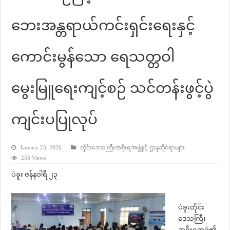
ဘေးအန္တရာယ်ကင်းရှင်းရေးနှင့်
ကောင်းမွန်သော ရေသတ္တဝါ
မွေးမြူရေးကျင့်စဉ် သင်တန်းဖွင့်ပွဲ
ကျင်းပပြုလုပ်
January 23, 2026
တိုင်းဒေသကြီးအစိုးရအဖွဲ့နှင့် ဌာနဆိုင်ရာများ
253 Views
ပဲခူး ဇန်နဝါရီ ၂၃
ပဲခူးတိုင်း
ဒေသကြီး
အစိုးရအဖွဲ့၏