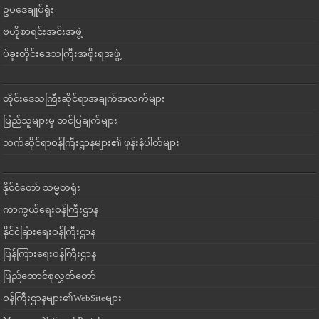
ဥပဒေချုပ်ရုံး
ဗဟိုစာရင်းအင်းအဖွဲ့
ပဲခူးတိုင်းဒေသကြီးအစိုးရအဖွဲ့
တိုင်းဒေသကြီးဆိုင်ရာအချက်အလက်များ
ပြည်သူများမှ တင်ပြချက်များ
သက်ဆိုင်ရာဝန်ကြီးဌာနများ၏ ဖုန်းနံပါတ်များ
နိုင်ငံတော် သမ္မတရုံး
ကာကွယ်ရေးဝန်ကြီးဌာန
နိုင်ငံခြားရေးဝန်ကြီးဌာန
ပြန်ကြားရေးဝန်ကြီးဌာန
ပြည်ထောင်စုလွှတ်တော်
ဝန်ကြီးဌာနများ၏WebSiteများ