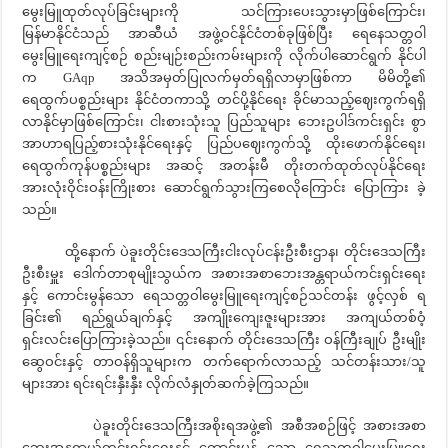
မွေးမြူထုတ်လုပ်ခြင်းများကို သင်ကြားပေးသွားမှာဖြစ်ကြောင်း၊
မြန်မာနိုင်ငံသည် အာဆီယံ အဖွဲ့ဝင်နိုင်ငံတစ်ခုဖြစ်ပြီး ရေနေသတ္တဝါ
မွေးမြူရေးကျင့်စဉ် စည်းမျဉ်းစည်းကမ်းများကို လိုက်ပါဆောင်ရွက် နိုင်ပါ
က GAqp အသိအမှတ်ပြုလက်မှတ်ရရှိလာမှာဖြစ်ကာ မိမိတို့၏
ရေထွက်ပစ္စည်းများ နိုင်ငံတကာသို့ တင်ပို့နိုင်ရေး ခိုင်မာသည့်ဈေးကွက်ရရှိ
လာနိုင်မှာဖြစ်ကြောင်း၊ ငါးစားသုံးသူ ပြည်သူများ ဘေးဥပါဒ်ကင်းရှင်း စွာ
အာဟာရပြည့်စားသုံးနိုင်ရေးနှင့် ပြည်ပဈေးကွက်သို့ ထိုးဖောက်နိုင်ရေး၊
ရေထွက်ကုန်ပစ္စည်းများ အဆင့် အတန်းမီ တိုးတက်ထုတ်လုပ်နိုင်ရေး
အားလုံးဝိုင်းဝန်းကြိုးစား ဆောင်ရွက်သွားကြစေလိုကြောင်း ပြောကြား ခဲ့
သည်။
ထို့နောက် ပဲခူးတိုင်းဒေသကြီးငါးလုပ်ငန်းဦးစီးဌာန၊ တိုင်းဒေသကြီး
ဦးစီးမှူး ဒေါက်တာစုမျိုးသွယ်က အစားအစာဘေးအန္တရာယ်ကင်းရှင်းရေး
နှင့် ကောင်းမွန်သော ရေသတ္တဝါမွေးမြူရေးကျင့်စဉ်သင်တန်း ဖွင့်လှစ် ရ
ခြင်း၏ ရည်ရွယ်ချက်နှင့် အကျိုးကျေးဇူးများအား အကျယ်တစ်ဝံ့
ရှင်းလင်းပြောကြားခဲ့သည်။ ၎င်းနောက် တိုင်းဒေသကြီး ဝန်ကြီးချုပ် ဦးမျိုး
ဆွေဝင်းနှင့် တာဝန်ရှိသူများက တက်ရောက်လာသည့် သင်တန်းသား/သူ
များအား ရင်းရင်းနှီးနှီး လိုက်လံနှုတ်ဆက်ခဲ့ကြသည်။
ပဲခူးတိုင်းဒေသကြီးအစိုးရအဖွဲ့၏ အစီအစဉ်ဖြင့် အစားအစာ
ဘေးအန္တရာယ်ကင်းရှင်းရေးနှင့် ကောင်းမွန် သော ရေသတ္တဝါမွေးမြူရေး