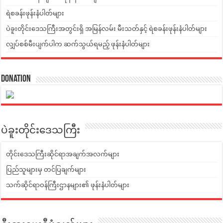
ရဲစခန်းဖုန်းနံပါတ်များ
ပဲခူးတိုင်းဒေသကြီးအတွင်းရှိ အမြန်လမ်း မီးသတ်နှင့် ရဲစခန်းဖုန်းနံပါတ်များ
လျှပ်စစ်မီးပျက်ပါက ဆက်သွယ်ရမည့် ဖုန်းနံပါတ်များ
Donation
ပဲခူးတိုင်းဒေသကြီး
တိုင်းဒေသကြီးဆိုင်ရာအချက်အလက်များ
ပြည်သူများမှ တင်ပြချက်များ
သက်ဆိုင်ရာဝန်ကြီးဌာနများ၏ ဖုန်းနံပါတ်များ