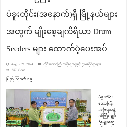
ပဲခူးတိုင်း(အနောက်)ရှိ မြို့နယ်များ
အတွက် မျိုးစေ့ချကိရိယာ Drum
Seeders များ ထောက်ပံ့ပေးအပ်
August 21, 2024
တိုင်းဒေသကြီးအစိုးရအဖွဲ့နှင့် ဌာနဆိုင်ရာများ
657 Views
ပြည် ဩဂုတ် ၁၉
ပဲခူးတိုင်း
ဒေသကြီး
အစိုးရအဖွဲ့၊
ဝန်ကြီးချုပ်
ဦးမျိုးဆွေ