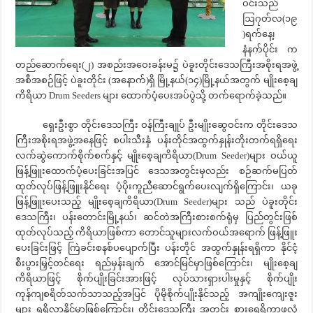
ဝင်းသည်
ဩဂုတ်လ(၁၉
)ရက်နေ့၊
နံနက်ပိုင်း က
တည်ဆောက်ရေး(၂) အစည်းအဝေးခန်းမ၌ ပဲခူးတိုင်းဒေသကြီးအစိုးရအဖွဲ့
အစီအစဉ်ဖြင့် ပဲခူးတိုင်း (အနောက်)ရှိ မြို့နယ်(၁၄)မြို့နယ်အတွက် မျိုးစေ့ချ
ကိရိယာ Drum Seeders များ ထောက်ပံ့ပေးအပ်ပွဲသို့ တက်ရောက်ခဲ့သည်။
ရှေးဦးစွာ တိုင်းဒေသကြီး ဝန်ကြီးချုပ် ဦးမျိုးဆွေဝင်းက တိုင်းဒေသ
ကြီးအစိုးရအဖွဲ့အနေဖြင့် စပါးသီးနှံ ပန်းတိုင်အထွက်နှုန်းတိုးတက်ရရှိရေး
လက်ဆွဲကောက်စိုက်စက်နှင့် မျိုးစေ့ချကိရိယာ(Drum Seeder)များ ဝယ်ယူ
ဖြန့်ဖြူးထောက်ပံ့ပေးခြင်းအပြင် ဒေသအတွင်းမှလည်း စဉ်ဆက်မပြတ်
ထုတ်လုပ်ဖြန့်ဖြူးနိုင်ရေး ပံ့ပိုးကူညီဆောင်ရွက်ပေးလျက်ရှိကြောင်း၊ ယခု
ဖြန့်ဖြူးပေးသည့် မျိုးစေ့ချကိရိယာ(Drum Seeder)များ သည် ပဲခူးတိုင်း
ဒေသကြီး၊ ပန်းတောင်းမြို့နယ်၊ ဆင်တဲအကြီးစားစက်ရုံမှ ပြည်တွင်းဖြစ်
ထုတ်လုပ်သည့် ကိရိယာဖြစ်ကာ တောင်သူများလက်ဝယ်အရောက် ဖြန့်ဖြူး
ပေးခြင်းဖြင့် ကြဲခင်းစနစ်ပပျောက်ပြီး ပန်းတိုင် အထွက်နှုန်းရရှိကာ နိုင်ငံ့
စီးပွားမြှင့်တင်ရေး ရည်မှန်းချက် အောင်မြင်မှာဖြစ်ကြောင်း၊ မျိုးစေ့ချ
ကိရိယာဖြင့် စိုက်ပျိုးခြင်းအားဖြင့် လုပ်သားရှားပါးမှုနှင့် စိုက်ပျိုး
ကုန်ကျစရိတ်သက်သာသည့်အပြင် ပိုမိုစိုက်ပျိုးနိုင်သည့် အကျိုးကျေးဇူး
များ ရရှိလာနိုင်မှာဖြစ်ကြောင်း၊ တိုင်းဒေသကြီး အတွင်း စားရေရိက္ခာဖူလုံ