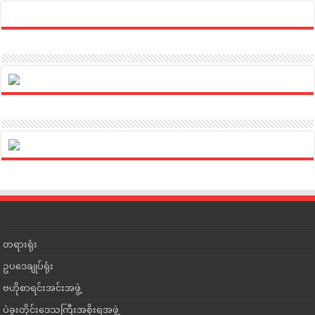
တရားရုံး
ဥပဒေချုပ်ရုံး
ဗဟိုစာရင်းအင်းအဖွဲ့
ပဲခူးတိုင်းဒေသကြီးအစိုးရအဖွဲ့