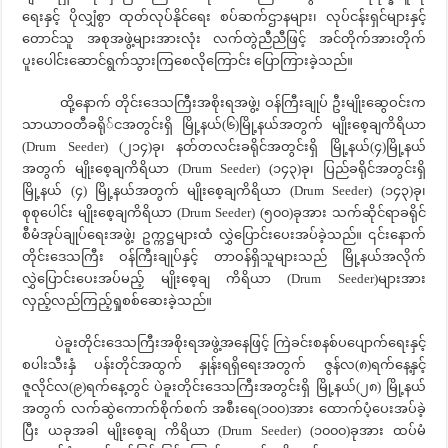
ရေးနှင့် ပိုလျှံစွာ ထုတ်လုပ်နိုင်ရေး စပ်ဆက်ဌာနများ၊ လုပ်ငန်းရှင်များနှင့်
တောင်သူ အစုအဖွဲ့များအားလုံး လက်တွဲညီညီဖြင့် အင်တိုက်အားတိုက်
ပူးပေါင်းဆောင်ရွက်သွားကြစေလိုကြောင်း ပြောကြားခဲ့သည်။
ထို့နောက် တိုင်းဒေသကြီးအစိုးရအဖွဲ့၊ ဝန်ကြီးချုပ် ဦးမျိုးဆွေဝင်းက
သာယာဝတီခရို်ငအတွင်းရှိ မြို့နယ်(၆)မြို့နယ်အတွက် မျိုးစေ့ချကိရိယာ
(Drum Seeder) (၂၁၄)ခု၊ နတ်တလင်းခရိုင်အတွင်းရှိ မြို့နယ်(၄)မြို့နယ်
အတွက် မျိုးစေ့ချကိရိယာ (Drum Seeder) (၁၄၃)ခု၊ ပြည်ခရိုင်အတွင်းရှိ
မြို့နယ် (၄) မြို့နယ်အတွက် မျိုးစေ့ချကိရိယာ (Drum Seeder) (၁၄၃)ခု၊
စုစုပေါင်း မျိုးစေ့ချကိရိယာ (Drum Seeder) (၅၀၀)ခုအား သက်ဆိုင်ရာခရိုင်
စီမံအုပ်ချုပ်ရေးအဖွဲ့၊ ဥက္ကဋ္ဌများထံ လွှဲပြောင်းပေးအပ်ခဲ့သည်။ ၎င်းနောက်
တိုင်းဒေသကြီး ဝန်ကြီးချုပ်နှင့် တာဝန်ရှိသူများသည် မြို့နယ်အလိုက်
လွှဲပြောင်းပေးအပ်မည့် မျိုးစေ့ချ ကိရိယာ (Drum Seeder)များအား
လှည့်လည်ကြည့်ရှုစစ်ဆေးခဲ့သည်။
ပဲခူးတိုင်းဒေသကြီးအစိုးရအဖွဲ့အနေဖြင့် ကြဲခင်းစနစ်ပပျောက်ရေးနှင့်
စပါးသီးနှံ ပန်းတိုင်အထွက် နှုန်းရရှိရေးအတွက် ဇွန်လ(၈)ရက်နေ့နှင့်
ဇူလိုင်လ(၉)ရက်နေ့တွင် ပဲခူးတိုင်းဒေသကြီးအတွင်းရှိ မြို့နယ်(၂၈) မြို့နယ်
အတွက် လက်ဆွဲကောက်စိုက်စက် အစီးရေ(၁၀၀)အား ထောက်ပံ့ပေးအပ်ခဲ့
ပြီး ယခုအခါ မျိုးစေ့ချ ကိရိယာ (Drum Seeder) (၁၀၀၀)ခုအား ထပ်မံ