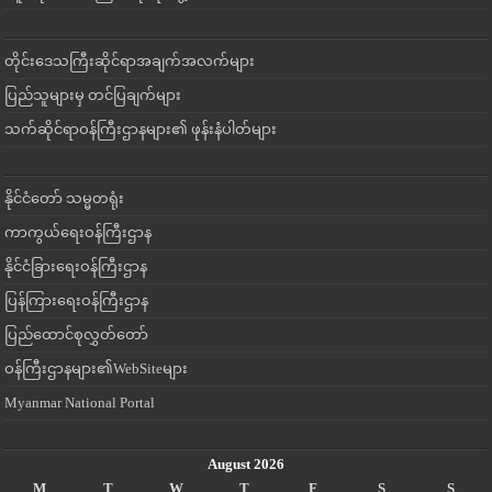
တိုင်းဒေသကြီးဆိုင်ရာအချက်အလက်များ
ပြည်သူများမှ တင်ပြချက်များ
သက်ဆိုင်ရာဝန်ကြီးဌာနများ၏ ဖုန်းနံပါတ်များ
နိုင်ငံတော် သမ္မတရုံး
ကာကွယ်ရေးဝန်ကြီးဌာန
နိုင်ငံခြားရေးဝန်ကြီးဌာန
ပြန်ကြားရေးဝန်ကြီးဌာန
ပြည်ထောင်စုလွှတ်တော်
ဝန်ကြီးဌာနများ၏WebSiteများ
Myanmar National Portal
August 2026
M
T
W
T
F
S
S