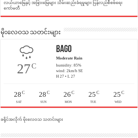
လယ်ယာမြေနှင့် အခြားမြေများ သိမ်းဆည်းခံရမှုများ ပြန်လည်စီစစ်ရေး
ကော်မတီ
မိုးလေဝသ သတင်းများ
Bago
Moderate Rain
27
C
humidity: 85%
wind: 2km/h SE
H 27 • L 27
C
C
C
C
C
28
28
26
25
25
SAT
SUN
MON
TUE
WED
ခရိုင်အလိုက် မိုးလေဝသ သတင်းများ