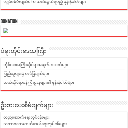
လျှပ်စစ်မီးပျက်ပါက ဆက်သွယ်ရမည့် ဖုန်းနံပါတ်များ
Donation
ပဲခူးတိုင်းဒေသကြီး
တိုင်းဒေသကြီးဆိုင်ရာအချက်အလက်များ
ပြည်သူများမှ တင်ပြချက်များ
သက်ဆိုင်ရာဝန်ကြီးဌာနများ၏ ဖုန်းနံပါတ်များ
ဦးစားပေးစီမံချက်များ
တည်ဆောက်ရေးလုပ်ငန်းများ
သဘာဝဘေးကယ်ဆယ်ရေးလုပ်ငန်းများ