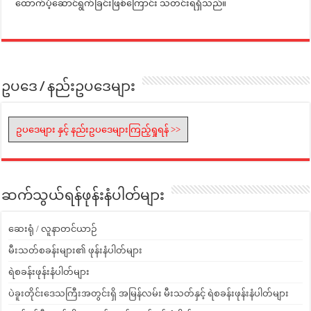
ထောက်ပံ့ဆောင်ရွက်ခြင်းဖြစ်ကြောင်း သတင်းရရှိသည်။
ဥပဒေ / နည်းဥပဒေများ
ဥပဒေများ နှင့် နည်းဥပဒေများကြည့်ရှုရန် >>
ဆက်သွယ်ရန်ဖုန်းနံပါတ်များ
ဆေးရုံ / လူနာတင်ယာဉ်
မီးသတ်စခန်းများ၏ ဖုန်းနံပါတ်များ
ရဲစခန်းဖုန်းနံပါတ်များ
ပဲခူးတိုင်းဒေသကြီးအတွင်းရှိ အမြန်လမ်း မီးသတ်နှင့် ရဲစခန်းဖုန်းနံပါတ်များ