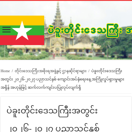
Home
/
တိုင်းဒေသကြီးအစိုးရအဖွဲ့နှင့် ဌာနဆိုင်ရာများ
/
ပဲခူးတိုင်းဒေသကြီး
အတွင်း ၂၀၂၆-၂၀၂၇ ပညာသင်နှစ် ကျောင်းအပ်နှံရေးနေ့ အကြိုလှုပ်ရှားမှုများ
အရှိန် အဟုန်ဖြင့် ဆက်လက်ကျင်းပပြုလုပ်လျက်ရှိ
ပဲခူးတိုင်းဒေသကြီးအတွင်း
၂၀၂၆-၂၀၂၇ ပညာသင်နှစ်