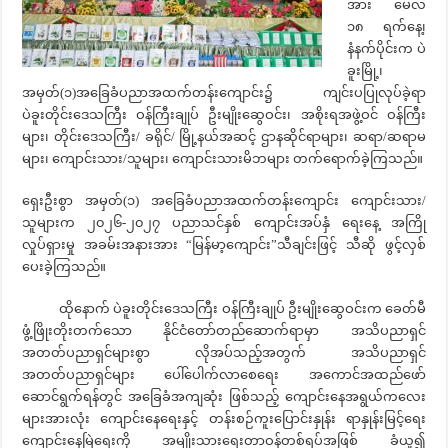
အား မေလ
၁၈ ရက်နေ့၊
နံနက်ပိုင်းက ပဲ
ခူးမြို့၊
အမှတ်(၁)အခြေခံပညာအထက်တန်းကျောင်း၌ ကျင်းပပြုလုပ်ခဲ့ရာ
ပဲခူးတိုင်းဒေသကြီး ဝန်ကြီးချုပ် ဦးမျိုးဆွေဝင်း၊ အစိုးရအဖွဲ့ဝင် ဝန်ကြီး
များ၊ တိုင်းဒေသကြီး/ ခရိုင်/ မြို့နယ်အဆင့် ဌာနဆိုင်ရာများ၊ ဆရာ/ဆရာမ
များ၊ ကျောင်းသား/သူများ၊ ကျောင်းသားမိဘများ တက်ရောက်ခဲ့ကြသည်။
ရှေးဦးစွာ အမှတ်(၁) အခြေခံပညာအထက်တန်းကျောင်း ကျောင်းသား/
သူများက ၂၀၂၆-၂၀၂၇ ပညာသင်နှစ် ကျောင်းအပ်နှံ ရေးနေ့ အကြို
လှုပ်ရှားမှု အခမ်းအနားအား “မြန်မာ့ကျောင်း”သီချင်းဖြင့် သီဆို ဖွင့်လှစ်
ပေးခဲ့ကြသည်။
ထိုနောက် ပဲခူးတိုင်းဒေသကြီး ဝန်ကြီးချုပ် ဦးမျိုးဆွေဝင်းက ခေတ်မီ
ဖွံ့ဖြိုးတိုးတက်သော နိုင်ငံတော်တည်ဆောက်ရာမှာ အသိပညာရှင်
အတတ်ပညာရှင်များစွာ လိုအပ်သည့်အတွက် အသိပညာရှင်
အတတ်ပညာရှင်များ ပေါ်ပေါက်လာစေရေး အကောင်အထည်ဖော်
ဆောင်ရွက်ရန်တွင် အခြေခံအကျဆုံး ဖြစ်သည့် ကျောင်းနေအရွယ်ကလေး
များအားလုံး ကျောင်းနေရေးနှင့် တန်းစဉ်ကူးပြောင်းနှုန်း ရာနှုန်းမြင့်ရေး
ကျောင်းနေမြဲရေးကို အမျိုးသားရေးတာဝန်တစ်ရပ်အဖြစ် ခံယူ၍