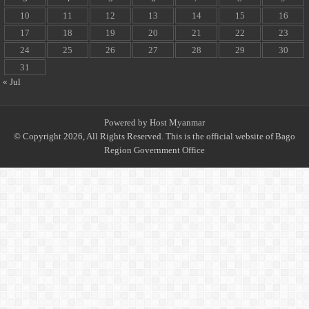
10
11
12
13
14
15
16
17
18
19
20
21
22
23
24
25
26
27
28
29
30
31
« Jul
Powered by
Host Myanmar
© Copyright 2026, All Rights Reserved. This is the official website of Bago
Region Government Office