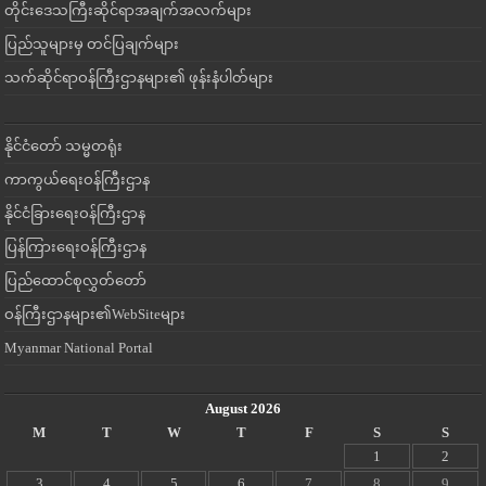
တိုင်းဒေသကြီးဆိုင်ရာအချက်အလက်များ
ပြည်သူများမှ တင်ပြချက်များ
သက်ဆိုင်ရာဝန်ကြီးဌာနများ၏ ဖုန်းနံပါတ်များ
နိုင်ငံတော် သမ္မတရုံး
ကာကွယ်ရေးဝန်ကြီးဌာန
နိုင်ငံခြားရေးဝန်ကြီးဌာန
ပြန်ကြားရေးဝန်ကြီးဌာန
ပြည်ထောင်စုလွှတ်တော်
ဝန်ကြီးဌာနများ၏WebSiteများ
Myanmar National Portal
August 2026
M
T
W
T
F
S
S
1
2
3
4
5
6
7
8
9