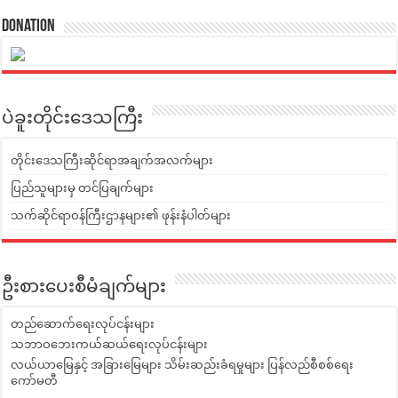
Donation
ပဲခူးတိုင်းဒေသကြီး
တိုင်းဒေသကြီးဆိုင်ရာအချက်အလက်များ
ပြည်သူများမှ တင်ပြချက်များ
သက်ဆိုင်ရာဝန်ကြီးဌာနများ၏ ဖုန်းနံပါတ်များ
ဦးစားပေးစီမံချက်များ
တည်ဆောက်ရေးလုပ်ငန်းများ
သဘာဝဘေးကယ်ဆယ်ရေးလုပ်ငန်းများ
လယ်ယာမြေနှင့် အခြားမြေများ သိမ်းဆည်းခံရမှုများ ပြန်လည်စီစစ်ရေး
ကော်မတီ