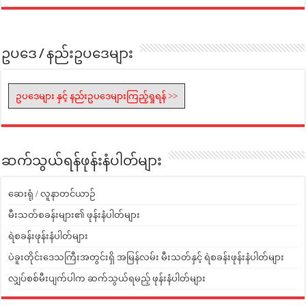
ဥပဒေ / နည်းဥပဒေများ
ဥပဒေများ နှင့် နည်းဥပဒေများကြည့်ရှုရန် >>
ဆက်သွယ်ရန်ဖုန်းနံပါတ်များ
ဆေးရုံ / လူနာတင်ယာဉ်
မီးသတ်စခန်းများ၏ ဖုန်းနံပါတ်များ
ရဲစခန်းဖုန်းနံပါတ်များ
ပဲခူးတိုင်းဒေသကြီးအတွင်းရှိ အမြန်လမ်း မီးသတ်နှင့် ရဲစခန်းဖုန်းနံပါတ်များ
လျှပ်စစ်မီးပျက်ပါက ဆက်သွယ်ရမည့် ဖုန်းနံပါတ်များ