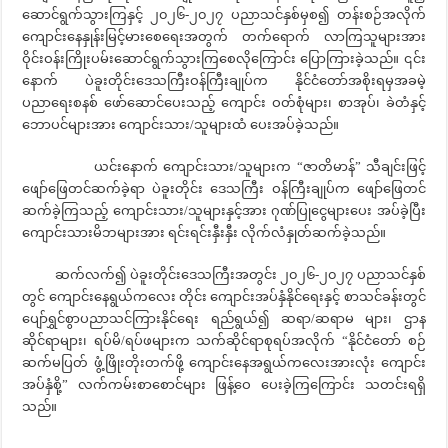
ဆောင်ရွက်သွားကြနှင့် ၂၀၂၆-၂၀၂၇ ပညာသင်နှစ်မှစ၍ တန်းစဉ်အလိုက်
ကျောင်းနေနှုန်းမြင့်မားစေရေးအတွက် တက်ရောက် လာကြသူများအား
ဝိုင်းဝန်းကြိုးပမ်းဆောင်ရွက်သွားကြစေလိုကြောင်း ပြောကြားခဲ့သည်။ ၎င်း
နောက် ပဲခူးတိုင်းဒေသကြီးဝန်ကြီးချုပ်က နိုင်ငံတော်အစိုးရမှအခမဲ့
ပညာရေးစနစ် ဖော်ဆောင်ပေးသည့် ကျောင်း ဝတ်စုံများ၊ စာအုပ်၊ ခဲတံနှင့်
ဘောပင်များအား ကျောင်းသား/သူများထံ ပေးအပ်ခဲ့သည်။
ယင်းနောက် ကျောင်းသား/သူများက “ဇာတိမာန်” သီချင်းဖြင့်
ဖျော်ဖြေတင်ဆက်ခဲ့ရာ ပဲခူးတိုင်း ဒေသကြီး ဝန်ကြီးချုပ်က ဖျော်ဖြေတင်
ဆက်ခဲ့ကြသည့် ကျောင်းသား/သူများနှင့်အား ဂုဏ်ပြုငွေများပေး အပ်ခဲ့ပြီး
ကျောင်းသားမိဘများအား ရင်းရင်းနှီးနှီး လိုက်လံနှုတ်ဆက်ခဲ့သည်။
ဆက်လက်၍ ပဲခူးတိုင်းဒေသကြီးအတွင်း ၂၀၂၆-၂၀၂၇ ပညာသင်နှစ်
တွင် ကျောင်းနေရွယ်ကလေး တိုင်း ကျောင်းအပ်နှံနိုင်ရေးနှင့် စာသင်ခန်းတွင်
ပျော်ရွှင်စွာပညာသင်ကြားနိုင်ရေး ရည်ရွယ်၍ ဆရာ/ဆရာမ များ၊ ဌာန
ဆိုင်ရာများ၊ ရပ်မိ/ရပ်ဖများက သက်ဆိုင်ရာစုရပ်အလိုက် “နိုင်ငံတော် စဉ်
ဆက်မပြတ် ဖွံ့ဖြိုးတိုးတက်ဖို့ ကျောင်းနေအရွယ်ကလေးအားလုံး ကျောင်း
အပ်နှံစို့” လက်ကမ်းစာစောင်များ ဖြန့်ဝေ ပေးခဲ့ကြကြောင်း သတင်းရရှိ
သည်။