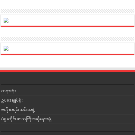
တရားရုံး
ဥပဒေချုပ်ရုံး
ဗဟိုစာရင်းအင်းအဖွဲ့
ပဲခူးတိုင်းဒေသကြီးအစိုးရအဖွဲ့