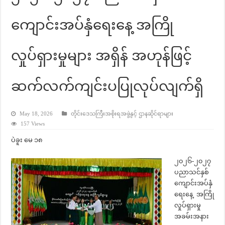
ကျောင်းအပ်နှံရေးနေ့ အကြို
လှုပ်ရှားမှုများ အရှိန် အဟုန်ဖြင့်
ဆက်လက်ကျင်းပပြုလုပ်လျက်ရှိ
May 18, 2026
တိုင်းဒေသကြီးအစိုးရအဖွဲ့နှင့် ဌာနဆိုင်ရာများ
157 Views
ပဲခူး မေ ၁၈
၂၀၂၆-၂၀၂၇
ပညာသင်နှစ်
ကျောင်းအပ်နှံ
ရေးနေ့ အကြို
လှုပ်ရှားမှု
အခမ်းအနား