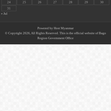
24
25
26
27
28
29
30
31
« Jul
Powered by
Host Myanmar
© Copyright 2026, All Rights Reserved. This is the official website of Bago
Region Government Office