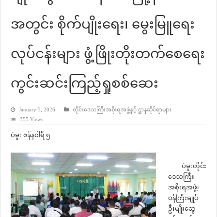
အတွင်း စိုက်ပျိုးရေး၊ မွေးမြူရေး
လုပ်ငန်းများ ဖွံ့ဖြိုးတိုးတက်စေရေး
ကွင်းဆင်းကြည့်ရှုစစ်ဆေး
January 5, 2026
တိုင်းဒေသကြီးအစိုးရအဖွဲ့နှင့် ဌာနဆိုင်ရာများ
355 Views
ပဲခူး ဇန်နဝါရီ ၅
ပဲခူးတိုင်း
ဒေသကြီး
အစိုးရအဖွဲ့၊
ဝန်ကြီးချုပ်
ဦးမျိုးဆွေ