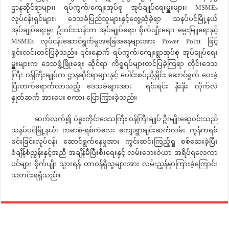
ဌာနဆိုင်ရာများ၊ ရပ်ကွက်/ကျေးအုပ်စု အုပ်ချုပ်ရေးမှူးများ၊ MSMEs
လုပ်ငန်းရှင်များ၊ ဒေသခံပြည်သူများနှင့်တွေ့ဆုံခဲ့ရာ သနပ်ပင်မြို့နယ်
အုပ်ချုပ်ရေးမှူး ဦးဝင်းသန်းက အုပ်ချုပ်ရေး၊ စိုက်ပျိုးရေး၊ မွေးမြူရေးနှင့်
MSMEs လုပ်ငန်းဆောင်ရွက်မှုအခြေအနေများအား Power Point ဖြင့်
ရှင်းလင်းတင်ပြခဲ့သည်။ ၎င်းနောက် ရပ်ကွက်/ကျေးရွာအုပ်စု အုပ်ချုပ်ရေး
မှူးများက ဒေသဖွံ့ဖြိုးရေး ဆိုင်ရာ ကိစ္စရပ်များတင်ပြခဲ့ကြရာ တိုင်းဒေသ
ကြီး ဝန်ကြီးချုပ်က ဌာနဆိုင်ရာများနှင့် ပေါင်းစပ်ညှိနှိုင်း ဆောင်ရွက် ပေးခဲ့
ပြီးတက်ရောက်လာသည့် ဒေသခံများအား ရင်းရင်း နှီးနှီး လိုက်လံ
နှုတ်ဆက် အားပေး စကား ပြောကြားခဲ့သည်။
ဆက်လက်၍ ပဲခူးတိုင်းဒေသကြီး ဝန်ကြီးချုပ် ဦးမျိုးဆွေဝင်းသည်
သနပ်ပင်မြို့နယ်၊ ကမာစဲ-ရစ်ကံလေး ကျေးရွာချင်းဆက်လမ်း ကွန်ကရစ်
ခင်းခြင်းလုပ်ငန်း ဆောင်ရွက်နေမှုအား ကွင်းဆင်းကြည့်ရှု စစ်ဆေးခဲ့ပြီး
စံချိန်စံညွှန်းနှင့်အညီ အချိန်မီပြီးစီးရေးနှင့် လမ်းဘေးဝဲယာ အရိပ်ရလေကာ
ပင်များ စိုက်ပျိုး သွားရန် တာဝန်ရှိသူများအား လမ်းညွှန်မှာကြားခဲ့ကြောင်း
သတင်းရရှိသည်။