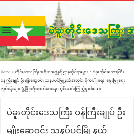
Home
/
တိုင်းဒေသကြီးအစိုးရအဖွဲ့နှင့် ဌာနဆိုင်ရာများ
/
ပဲခူးတိုင်းဒေသကြီး
ဝန်ကြီးချုပ် ဦးမျိုးဆွေဝင်း သနပ်ပင်မြို့နယ်အတွင်း စိုက်ပျိုးရေး၊ မွေးမြူရေး
လုပ်ငန်းများ ဖွံ့ဖြိုးတိုးတက်စေရေး ကွင်းဆင်းကြည့်ရှုစစ်ဆေး
ပဲခူးတိုင်းဒေသကြီး ဝန်ကြီးချုပ် ဦး
မျိုးဆွေဝင်း သနပ်ပင်မြို့နယ်