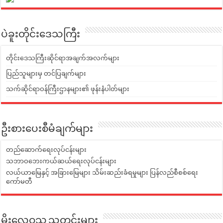
ပဲခူးတိုင်းဒေသကြီး
တိုင်းဒေသကြီးဆိုင်ရာအချက်အလက်များ
ပြည်သူများမှ တင်ပြချက်များ
သက်ဆိုင်ရာဝန်ကြီးဌာနများ၏ ဖုန်းနံပါတ်များ
ဦးစားပေးစီမံချက်များ
တည်ဆောက်ရေးလုပ်ငန်းများ
သဘာဝဘေးကယ်ဆယ်ရေးလုပ်ငန်းများ
လယ်ယာမြေနှင့် အခြားမြေများ သိမ်းဆည်းခံရမှုများ ပြန်လည်စီစစ်ရေး
ကော်မတီ
မိုးလေဝသ သတင်းများ