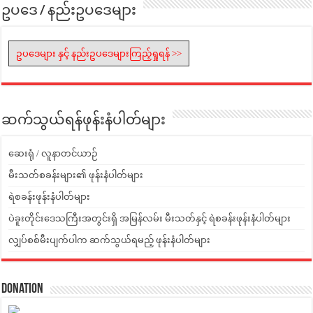
ဥပဒေ / နည်းဥပဒေများ
ဥပဒေများ နှင့် နည်းဥပဒေများကြည့်ရှုရန် >>
ဆက်သွယ်ရန်ဖုန်းနံပါတ်များ
ဆေးရုံ / လူနာတင်ယာဉ်
မီးသတ်စခန်းများ၏ ဖုန်းနံပါတ်များ
ရဲစခန်းဖုန်းနံပါတ်များ
ပဲခူးတိုင်းဒေသကြီးအတွင်းရှိ အမြန်လမ်း မီးသတ်နှင့် ရဲစခန်းဖုန်းနံပါတ်များ
လျှပ်စစ်မီးပျက်ပါက ဆက်သွယ်ရမည့် ဖုန်းနံပါတ်များ
Donation