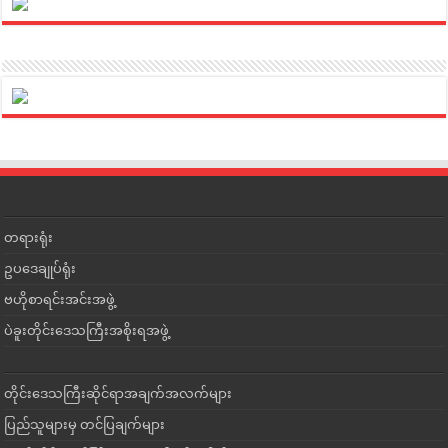
တရားရုံး
ဥပဒေချုပ်ရုံး
ဗဟိုစာရင်းအင်းအဖွဲ့
ပဲခူးတိုင်းဒေသကြီးအစိုးရအဖွဲ့
တိုင်းဒေသကြီးဆိုင်ရာအချက်အလက်များ
ပြည်သူများမှ တင်ပြချက်များ