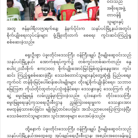
ဝင်းသည်
အစိုးရအဖွဲ့
တာဝန်ရှိ
သူများနှင့်
အတူ ဇန်နဝါရီလ(၅)ရက်နေ့၊ နံနက်ပိုင်းက သနပ်ပင်မြို့နယ်အတွင်း
စိုက်ပျိုးရေးလုပ်ငန်းများ ဖွံ့ဖြိုးတိုးတက် စေရေး ကွင်းဆင်းကြည့်ရှု
စစ်ဆေးခဲ့သည်။
ရှေးဦးစွာ ပဲခူးတိုင်းဒေသကြီး ဝန်ကြီးချုပ် ဦးမျိုးဆွေဝင်းသည်
သနပ်ပင်မြို့နယ်၊ အောက်စုရပ်ကွက်၌ တစ်ကွင်းတစ်ဆက်တည်း နွေ
စပါး(၂)သီးစိုက် ဧက(၁၀၀) စိုက်ပျိုးအောင်မြင်ဖြစ်ထွန်းနေမှုအား ကွင်း
ဆင်း ကြည့်ရှုစစ်ဆေးခဲ့ပြီး ဒေသခံတောင်သူများနှင့်တွေ့ဆုံ၍ ပြည်ပစျေး
ကွက်ဝင် တန်ဖိုးမြင့်ပေါ်ဆန်းစပါးမျိုးများ တိုးချဲ့စိုက်ပျိုးနိုင်ရေး၊ သဘာဝ
မြေဩဇာ ကိုယ်တိုင်ထုတ်လုပ်သုံးစွဲနိုင်ရေး၊ ဒေသနွားနှင့် ဒေသကြက် တိုး
ချဲ့ မွေးမြူရန် လမ်းညွှန်မှာကြားခဲ့သည်။ ၎င်းနောက် တိုင်းဒေသကြီး
မွေးမြူရေးနှင့်ကုသရေးဦးစီးဌာန ညွှန်ကြားရေးမှူးက ဒေသနွားအား
မေထုန်မဲ့သားစပ်ခြင်း၊ မျိုးမြှင့်တင်ပေးခြင်း အသိပညာပေးပြောကြားခဲ့ပြီး
ဒေသခံတောင်သူများအား သွင်းအားစုများ ပေးအပ်ခဲ့သည်။
ထို့နောက် ပဲခူးတိုင်းဒေသကြီး ဝန်ကြီးချုပ် ဦးမျိုးဆွေဝင်းသည်
သနပ်ပင်မြို့နယ်အထွေထွေ အုပ်ချုပ်ရေးဦးစီးဌာန၊ အစည်းအဝေးခန်းမှ၌