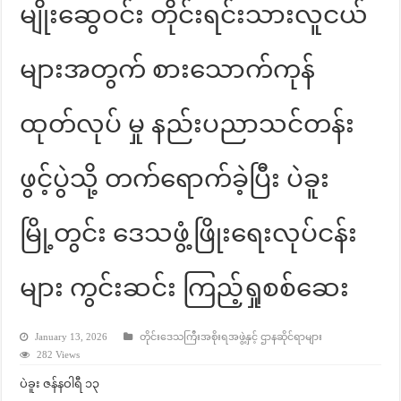
မျိုးဆွေဝင်း တိုင်းရင်းသားလူငယ်
များအတွက် စားသောက်ကုန်
ထုတ်လုပ် မှု နည်းပညာသင်တန်း
ဖွင့်ပွဲသို့ တက်ရောက်ခဲ့ပြီး ပဲခူး
မြို့တွင်း ဒေသဖွံ့ဖြိုးရေးလုပ်ငန်း
များ ကွင်းဆင်း ကြည့်ရှုစစ်ဆေး
January 13, 2026
တိုင်းဒေသကြီးအစိုးရအဖွဲ့နှင့် ဌာနဆိုင်ရာများ
282 Views
ပဲခူး ဇန်နဝါရီ ၁၃