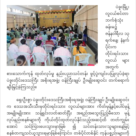
ပဲခူးမြို့၊
လူငယ်စင်တာ
ဘက်စုံသုံး
ခန်းမ၌
ဇန်နဝါရီလ ၁၃
ရက်နေ့၊ နံနက်
ပိုင်းက
တိုင်းရင်းသား
လူငယ် များ
အတွက်
စားသောက်ကုန် ထုတ်လုပ်မှု နည်းပညာသင်တန်း ဖွင့်ပွဲကျင်းပပြုလုပ်ခဲ့ရာ
ပဲခူးတိုင်းဒေသကြီး အစိုးရအဖွဲ့၊ ဝန်ကြီးချုပ် ဦးမျိုးဆွေဝင်း တက်ရောက်
ချီးမြှင့်ခဲ့ကြသည်။
ရှေးဦးစွာ ပဲခူးတိုင်းဒေသကြီးအစိုးရအဖွဲ့၊ ဝန်ကြီးချုပ် ဦးမျိုးဆွေဝင်း
က ဒေသအသီးသီးမှတိုင်းရင်းသား လူငယ်များအား ကိတ်မုန့်နှင့်ပေါင်မုန့်
အမျိုးမျိုးအား သန့်ရှင်းလတ်ဆတ်ပြီး အရည်အသွေးပြည့်မီသော မုန့်
လုပ်နည်းစနစ်များကို ကိုယ်တိုင်ထုတ်လုပ်နိုင်သည့်အဆင့်ထိ တတ်ကျွမ်း
အောင် သင်ကြားပေးသွားမှာဖြစ် ၍ သင်တန်းသား/သူများနေဖြင့်
စနစ်တကျသင်ယူသွားရမှာဖြစ်ကြောင်း၊ တစ်ပိုင်တစ်နိုင် ကုန်ပစ္စည်းများကို