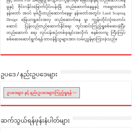
ဖြင့် Bored Pile အခြေပြု ကျောက်/ကွန်ကရစ် မြေထိန်းနံရံ တည်ဆောက်နေ
မှုနှင့် ဇိုင်းဂနိုင်းမြောက်ပိုင်းပန်းခြံ တည်ဆောက်နေမှုနှင့် ကမ္ဘောဇသာဒီ
နန်းတော် အဝင် မုခ်ဦးတည်ဆောက်နေမှု၊ နန်းတော်အတွင်း Land Scaping
Design မြေယာရှုခင်းအလှ တည်ဆောက်နေ မှု၊ ကျွန်းတိုင်လုံးဟောင်း
ဆောင် ပြန်လည်တည်ဆောက်နိုင်ရေး ကွင်းဆင်းကြည့်ရှုစစ်ဆေးခဲ့ပြီး
တည်ဆောက် ရေး လုပ်ငန်းစဉ်တစ်ခုချင်းအလိုက် စနစ်တကျ ကြီးကြပ်
စစ်ဆေးဆောင်ရွက်ရန် တာဝန်ရှိသူများအား လမ်းညွှန်မှာကြားခဲ့သည်။
ဥပဒေ / နည်းဥပဒေများ
ဥပဒေများ နှင့် နည်းဥပဒေများကြည့်ရှုရန် >>
ဆက်သွယ်ရန်ဖုန်းနံပါတ်များ