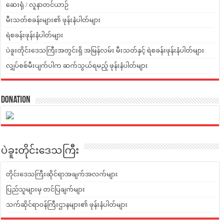
ဆေးရုံ / လူနာတင်ယာဉ်
မီးသတ်စခန်းများ၏ ဖုန်းနံပါတ်များ
ရဲစခန်းဖုန်းနံပါတ်များ
ပဲခူးတိုင်းဒေသကြီးအတွင်းရှိ အမြန်လမ်း မီးသတ်နှင့် ရဲစခန်းဖုန်းနံပါတ်များ
လျှပ်စစ်မီးပျက်ပါက ဆက်သွယ်ရမည့် ဖုန်းနံပါတ်များ
Donation
ပဲခူးတိုင်းဒေသကြီး
တိုင်းဒေသကြီးဆိုင်ရာအချက်အလက်များ
ပြည်သူများမှ တင်ပြချက်များ
သက်ဆိုင်ရာဝန်ကြီးဌာနများ၏ ဖုန်းနံပါတ်များ