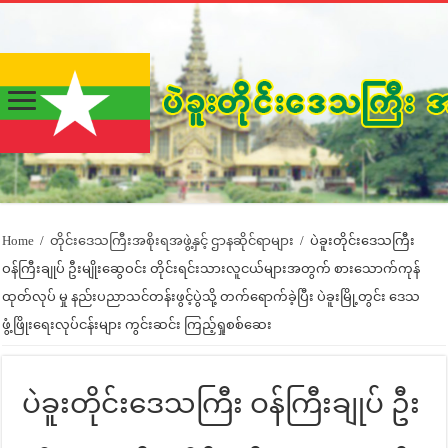
Home
/
တိုင်းဒေသကြီးအစိုးရအဖွဲ့နှင့် ဌာနဆိုင်ရာများ
/
ပဲခူးတိုင်းဒေသကြီး
ဝန်ကြီးချုပ် ဦးမျိုးဆွေဝင်း တိုင်းရင်းသားလူငယ်များအတွက် စားသောက်ကုန်
ထုတ်လုပ် မှု နည်းပညာသင်တန်းဖွင့်ပွဲသို့ တက်ရောက်ခဲ့ပြီး ပဲခူးမြို့တွင်း ဒေသ
ဖွံ့ဖြိုးရေးလုပ်ငန်းများ ကွင်းဆင်း ကြည့်ရှုစစ်ဆေး
ပဲခူးတိုင်းဒေသကြီး ဝန်ကြီးချုပ် ဦး