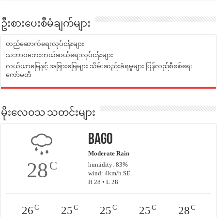
ဦးစားပေးစီမံချက်များ
တည်ဆောက်ရေးလုပ်ငန်းများ
သဘာဝဘေးကယ်ဆယ်ရေးလုပ်ငန်းများ
လယ်ယာမြေနှင့် အခြားမြေများ သိမ်းဆည်းခံရမှုများ ပြန်လည်စီစစ်ရေး
ကော်မတီ
မိုးလေဝသ သတင်းများ
Bago
Moderate Rain
28
C
humidity: 83%
wind: 4km/h SE
H 28 • L 28
C
C
C
C
C
26
25
25
25
28