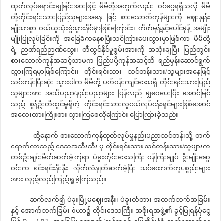
ထုတ်လုပ်ရောင်းချခြင်းအားဖြင့် မိမိတို့အတွက်လည်း ဝင်ငွေရရှိသလို မိမိ
တို့တိုင်းရင်းသားပြည်သူများအနေ ဖြင့် စားသောက်ကုန်များကို ဈေးနှုန်း
ချိုသာစွာ ဝယ်ယူသုံးစွဲသွားနိုင်မှာဖြစ်ကြောင်း၊ ကိတ်မုန့်နှင့်ပေါင်မုန့် အမျိုး
မျိုးပြုလုပ်ခြင်းကို အခြေခံကနေစပြီးသင်ကြားပေးသွားမှာဖြစ်ကာ မိမိတို့
ရဲ့ ဉာဏ်ရည်ဉာဏ်သွေး၊ တီထွင်နိုင်မှုစွမ်းအားကို အသုံးချပြီး ပြည်တွင်း
စားသောက်ကုန်အဆင့်သာမက ပြည်ပပို့ကုန်အဆင့်ထိ ရည်မှန်းဆောင်ရွက်
သွားကြရမှာဖြစ်ကြောင်း၊ တိုင်းရင်းသား သင်တန်းသား/သူများအနေဖြင့်
သင်တန်းပြီးဆုံး သွားပါက မိမိတို့ ပတ်ဝန်းကျင်ဒေသရှိ တိုင်းရင်းသားပြည်
သူများအား အသိပညာ/နည်းပညာများ ပြန်လည် မျှဝေပေးပြီး အောင်မြင်
သည့် စွန့်ဦးတီထွင်မှုရှိတဲ့ တိုင်းရင်းသားလူငယ်လုပ်ငန်းရှင်များဖြစ်အောင်
အလေးထားကြိုးစား သွားကြစေလိုကြောင်း ပြောကြားခဲ့သည်။
ထို့နောက် စားသောက်ကုန်ထုတ်လုပ်မှုနည်းပညာသင်တန်းသို့ တက်
ရောက်လာသည့် ဒေသအသီးသီး မှ တိုင်းရင်းသား သင်တန်းသား/သူများက
တစ်ဦးချင်းမိတ်ဆက်ခဲ့ကြရာ ပဲခူးတိုင်းဒေသကြီး ဝန်ကြီးချုပ် ဦးမျိုးဆွေ
ဝင်းက ရင်းရင်းနှီးနှီး လိုက်လံနှုတ်ဆက်ခဲ့ပြီး သင်ထောက်ကူပစ္စည်းများ
အား လှည့်လည်ကြည့်ရှု ခဲ့ကြသည်။
ဆက်လက်၍ ပဲခူးမြို့မဈေးအနီး၊ ပဲခူးတံတား အထက်ဘက်အခြမ်း
နှင့် အောက်ဘက်ခြမ်း ဝဲယာ၌ တိုင်းဒေသကြီး အစိုးရအဖွဲ့၏ ခွင့်ပြုရန်ပုံငွေ