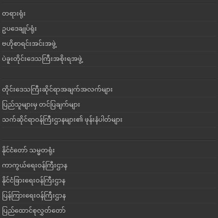
တရားရုံး
ဥပဒေချုပ်ရုံး
ဗဟိုစာရင်းအင်းအဖွဲ့
ပဲခူးတိုင်းဒေသကြီးအစိုးရအဖွဲ့
တိုင်းဒေသကြီးဆိုင်ရာအချက်အလက်များ
ပြည်သူများမှ တင်ပြချက်များ
သက်ဆိုင်ရာဝန်ကြီးဌာနများ၏ ဖုန်းနံပါတ်များ
နိုင်ငံတော် သမ္မတရုံး
ကာကွယ်ရေးဝန်ကြီးဌာန
နိုင်ငံခြားရေးဝန်ကြီးဌာန
ပြန်ကြားရေးဝန်ကြီးဌာန
ပြည်ထောင်စုလွှတ်တော်