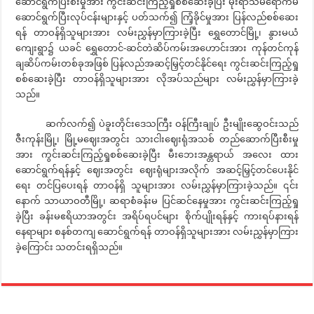
ဆောင်ရွက်ပြီးစီးမှုအား ကွင်းဆင်းကြည့်ရှုစစ်ဆေးခဲ့ပြီး မိုးရာသီမရောက်မီ
ဆောင်ရွက်ပြီးလုပ်ငန်းများနှင့် ပတ်သက်၍ ကြံ့ခိုင်မှုအား ပြန်လည်စစ်ဆေး
ရန် တာဝန်ရှိသူများအား လမ်းညွှန်မှာကြားခဲ့ပြီး ရွှေတောင်မြို့၊ နွားမယံ
ကျေးရွာ၌ ယခင် ရွှေတောင်-ဆင်တဲဆိပ်ကမ်းအဟောင်းအား ကုန်တင်ကုန်
ချဆိပ်ကမ်းတစ်ခုအဖြစ် ပြန်လည်အဆင့်မြှင့်တင်နိုင်ရေး ကွင်းဆင်းကြည့်ရှု
စစ်ဆေးခဲ့ပြီး တာဝန်ရှိသူများအား လိုအပ်သည်များ လမ်းညွှန်မှာကြားခဲ့
သည်။
ဆက်လက်၍ ပဲခူးတိုင်းဒေသကြီး ဝန်ကြီးချုပ် ဦးမျိုးဆွေဝင်းသည်
ဇီးကုန်းမြို့၊ မြို့မဈေးအတွင်း သားငါးဈေးရုံအသစ် တည်ဆောက်ပြီးစီးမှု
အား ကွင်းဆင်းကြည့်ရှုစစ်ဆေးခဲ့ပြီး မီးဘေးအန္တရာယ် အလေး ထား
ဆောင်ရွက်ရန်နှင့် ဈေးအတွင်း ဈေးရုံများအလိုက် အဆင့်မြှင့်တင်ပေးနိုင်
ရေး တင်ပြပေးရန် တာဝန်ရှိ သူများအား လမ်းညွှန်မှာကြားခဲ့သည်။ ၎င်း
နောက် သာယာဝတီမြို့၊ ဆရာစံခန်းမ ပြင်ဆင်နေမှုအား ကွင်းဆင်းကြည့်ရှု
ခဲ့ပြီး ခန်းမဧရိယာအတွင်း အရိပ်ရပင်များ စိုက်ပျိုးရန်နှင့် ကားရပ်နားရန်
နေရာများ စနစ်တကျ ဆောင်ရွက်ရန် တာဝန်ရှိသူများအား လမ်းညွှန်မှာကြား
ခဲ့ကြောင်း သတင်းရရှိသည်။