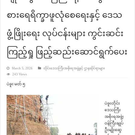
စားရေရိက္ခာဖူလုံစေရေးနှင့် ဒေသ
ဖွံ့ဖြိုးရေး လုပ်ငန်းများ ကွင်းဆင်း
ကြည့်ရှု ဖြည့်ဆည်းဆောင်ရွက်ပေး
March 5, 2026
တိုင်းဒေသကြီးအစိုးရအဖွဲ့နှင့် ဌာနဆိုင်ရာများ
243 Views
ပဲခူး မတ် ၅
ပဲခူးတိုင်း
ဒေသကြီး
အစိုးရအဖွဲ့၊
ဝန်ကြီးချုပ်
ဦးမျိုးဆွေ