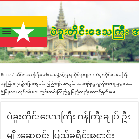
Home
/
တိုင်းဒေသကြီးအစိုးရအဖွဲ့နှင့် ဌာနဆိုင်ရာများ
/
ပဲခူးတိုင်းဒေသကြီး
ဝန်ကြီးချုပ် ဦးမျိုးဆွေဝင်း ပြည်ခရိုင်အတွင်း စားရေရိက္ခာဖူလုံစေရေးနှင့် ဒေသ
ဖွံ့ဖြိုးရေး လုပ်ငန်းများ ကွင်းဆင်းကြည့်ရှု ဖြည့်ဆည်းဆောင်ရွက်ပေး
ပဲခူးတိုင်းဒေသကြီး ဝန်ကြီးချုပ် ဦး
မျိုးဆွေဝင်း ပြည်ခရိုင်အတွင်း