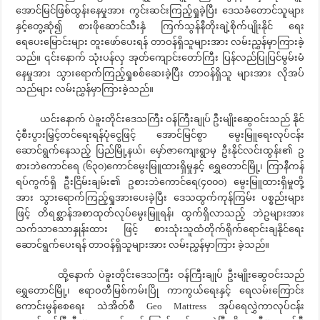
အောင်မြင်ဖြစ်ထွန်းနေမှုအား ကွင်းဆင်းကြည့်ရှုခဲ့ပြီး ဒေသခံတောင်သူများ
နှင့်တွေ့ဆုံ၍ စားဖိုဆောင်သီးနှံ ကြက်သွန်နီတိုးချဲ့စိုက်ပျိုးနိုင် ရေး
ရေပေးမြောင်းများ တူးဖော်ပေးရန် တာဝန်ရှိသူများအား လမ်းညွှန်မှာကြားခဲ့
သည်။ ၎င်းနောက် သုံးပန်လှ အုတ်ကျောင်းတော်ကြီး ပြန်လည်ပြုပြင်မွမ်းမံ
နေမှုအား သွားရောက်ကြည့်ရှုစစ်ဆေးခဲ့ပြီး တာဝန်ရှိသူ များအား လိုအပ်
သည်များ လမ်းညွှန်မှာကြားခဲ့သည်။
ယင်းနောက် ပဲခူးတိုင်းဒေသကြီး ဝန်ကြီးချုပ် ဦးမျိုးဆွေဝင်းသည် နိုင်
ငံ့စီးပွားမြှင့်တင်ရေးရန်ပုံငွေဖြင့် အောင်မြင်စွာ မွေးမြူရေးလုပ်ငန်း
ဆောင်ရွက်နေသည့် ပြည်မြို့နယ်၊ မှော်ဇာကျေးရွာမှ ဦးနိုင်လင်းထွန်း၏ ဥ
စားဘဲကောင်ရေ (၆၃၀)ကောင်မွေးမြူထားရှိမှုနှင့် ရွှေတောင်မြို့၊ ကြာနီကန်
ရပ်ကွက်ရှိ ဦးငြိမ်းချမ်း၏ ဥစားဘဲကောင်ရေ(၄၀၀၀) မွေးမြူထားရှိမှုတို့
အား သွားရောက်ကြည့်ရှုအားပေးခဲ့ပြီး ဒေသထွက်ကုန်ကြမ်း ပစ္စည်းများ
ဖြင့် တိရစ္ဆာန်အစာထုတ်လုပ်မွေးမြူရန်၊ ထွက်ရှိလာသည့် ဘဲဥများအား
သက်သာသောနှုန်းထား ဖြင့် စားသုံးသူထံတိုက်ရိုက်ရောင်းချနိုင်ရေး
ဆောင်ရွက်ပေးရန် တာဝန်ရှိသူများအား လမ်းညွှန်မှာကြား ခဲ့သည်။
ထို့နောက် ပဲခူးတိုင်းဒေသကြီး ဝန်ကြီးချုပ် ဦးမျိုးဆွေဝင်းသည်
ရွှေတောင်မြို့၊ ဧရာဝတီမြစ်ကမ်းပြို ကာကွယ်ရေးနှင့် ရေလမ်းကြောင်း
ကောင်းမွန်စေရေး သဲအိတ်စီ Geo Mattress အုပ်ရေလွှဲကာလုပ်ငန်း