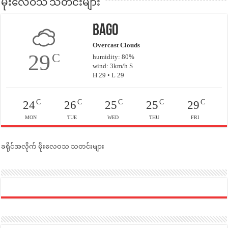
မိုးလေဝသ သတင်းများ
Bago
Overcast Clouds
29
C
humidity: 80%
wind: 3km/h S
H 29 • L 29
C
C
C
C
C
24
26
25
25
29
MON
TUE
WED
THU
FRI
ခရိုင်အလိုက် မိုးလေဝသ သတင်းများ