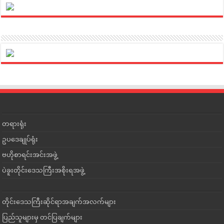
တရားရုံး
ဥပဒေချုပ်ရုံး
ဗဟိုစာရင်းအင်းအဖွဲ့
ပဲခူးတိုင်းဒေသကြီးအစိုးရအဖွဲ့
တိုင်းဒေသကြီးဆိုင်ရာအချက်အလက်များ
ပြည်သူများမှ တင်ပြချက်များ