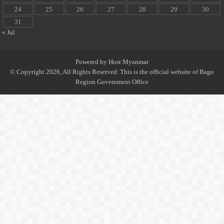
24
25
26
27
28
29
30
31
« Jul
Powered by
Host Myanmar
© Copyright 2026, All Rights Reserved. This is the official website of Bago
Region Government Office