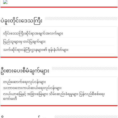
ပဲခူးတိုင်းဒေသကြီး
တိုင်းဒေသကြီးဆိုင်ရာအချက်အလက်များ
ပြည်သူများမှ တင်ပြချက်များ
သက်ဆိုင်ရာဝန်ကြီးဌာနများ၏ ဖုန်းနံပါတ်များ
ဦးစားပေးစီမံချက်များ
တည်ဆောက်ရေးလုပ်ငန်းများ
သဘာဝဘေးကယ်ဆယ်ရေးလုပ်ငန်းများ
လယ်ယာမြေနှင့် အခြားမြေများ သိမ်းဆည်းခံရမှုများ ပြန်လည်စီစစ်ရေး
ကော်မတီ