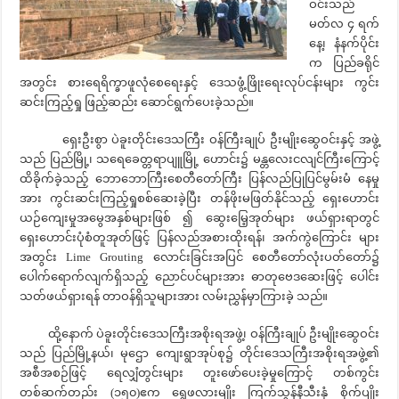
ဝင်းသည်
မတ်လ ၄ ရက်
နေ့၊ နံနက်ပိုင်း
က ပြည်ခရိုင်
အတွင်း စားရေရိက္ခာဖူလုံစေရေးနှင့် ဒေသဖွံ့ဖြိုးရေးလုပ်ငန်းများ ကွင်း
ဆင်းကြည့်ရှု ဖြည့်ဆည်း ဆောင်ရွက်ပေးခဲ့သည်။
ရှေးဦးစွာ ပဲခူးတိုင်းဒေသကြီး ဝန်ကြီးချုပ် ဦးမျိုးဆွေဝင်းနှင့် အဖွဲ့
သည် ပြည်မြို့၊ သရေခေတ္တရာပျူမြို့ ဟောင်း၌ မန္တလေးငလျင်ကြီးကြောင့်
ထိခိုက်ခဲ့သည့် ဘောဘောကြီးစေတီတော်ကြီး ပြန်လည်ပြုပြင်မွမ်းမံ နေမှု
အား ကွင်းဆင်းကြည့်ရှုစစ်ဆေးခဲ့ပြီး တန်ဖိုးမဖြတ်နိုင်သည့် ရှေးဟောင်း
ယဉ်ကျေးမှုအမွေအနှစ်များဖြစ် ၍ ဆွေးမြေ့အုတ်များ ဖယ်ရှားရာတွင်
ရှေးဟောင်းပုံစံတူအုတ်ဖြင့် ပြန်လည်အစားထိုးရန်၊ အက်ကွဲကြောင်း များ
အတွင်း Lime Grouting လောင်းခြင်းအပြင် စေတီတော်လုံးပတ်တော်၌
ပေါက်ရောက်လျက်ရှိသည့် ညောင်ပင်များအား ဓာတုဗေဒဆေးဖြင့် ပေါင်း
သတ်ဖယ်ရှားရန် တာဝန်ရှိသူများအား လမ်းညွှန်မှာကြားခဲ့ သည်။
ထို့နောက် ပဲခူးတိုင်းဒေသကြီးအစိုးရအဖွဲ့၊ ဝန်ကြီးချုပ် ဦးမျိုးဆွေဝင်း
သည် ပြည်မြို့နယ်၊ မုဌော ကျေးရွာအုပ်စု၌ တိုင်းဒေသကြီးအစိုးရအဖွဲ့၏
အစီအစဉ်ဖြင့် ရေလျှံတွင်းများ တူးဖော်ပေးခဲ့မှုကြောင့် တစ်ကွင်း
တစ်ဆက်တည်း (၁၅၀)ဧက ရွှေဖလားမျိုး ကြက်သွန်နီသီးနှံ စိုက်ပျိုး