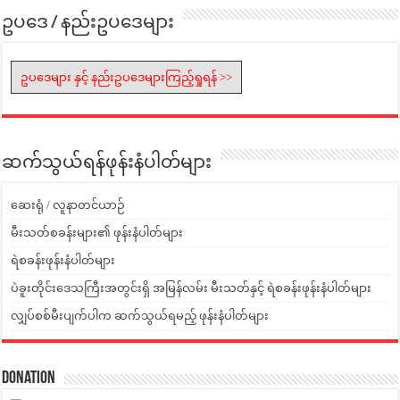
ဥပဒေ / နည်းဥပဒေများ
ဥပဒေများ နှင့် နည်းဥပဒေများကြည့်ရှုရန် >>
ဆက်သွယ်ရန်ဖုန်းနံပါတ်များ
ဆေးရုံ / လူနာတင်ယာဉ်
မီးသတ်စခန်းများ၏ ဖုန်းနံပါတ်များ
ရဲစခန်းဖုန်းနံပါတ်များ
ပဲခူးတိုင်းဒေသကြီးအတွင်းရှိ အမြန်လမ်း မီးသတ်နှင့် ရဲစခန်းဖုန်းနံပါတ်များ
လျှပ်စစ်မီးပျက်ပါက ဆက်သွယ်ရမည့် ဖုန်းနံပါတ်များ
Donation