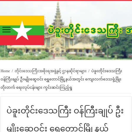
Home
/
တိုင်းဒေသကြီးအစိုးရအဖွဲ့နှင့် ဌာနဆိုင်ရာများ
/
ပဲခူးတိုင်းဒေသကြီး
ဝန်ကြီးချုပ် ဦးမျိုးဆွေဝင်း ရွှေတောင်မြို့နယ်အတွင်း ကျေးလက်ဒေသဖွံ့ဖြိုး
တိုးတက် ရေးလုပ်ငန်းများ ကွင်းဆင်းကြည့်ရှု
ပဲခူးတိုင်းဒေသကြီး ဝန်ကြီးချုပ် ဦး
မျိုးဆွေဝင်း ရွှေတောင်မြို့နယ်