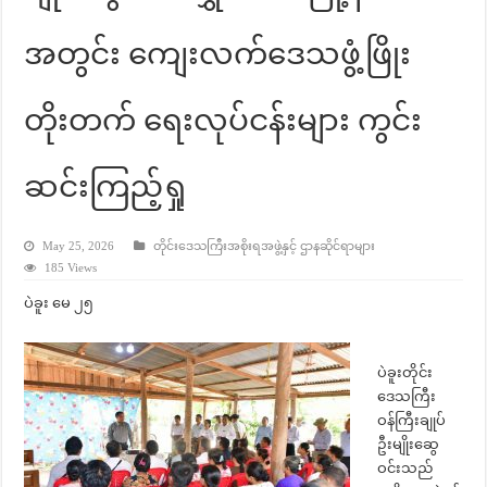
အတွင်း ကျေးလက်ဒေသဖွံ့ဖြိုး
တိုးတက် ရေးလုပ်ငန်းများ ကွင်း
ဆင်းကြည့်ရှု
May 25, 2026
တိုင်းဒေသကြီးအစိုးရအဖွဲ့နှင့် ဌာနဆိုင်ရာများ
185 Views
ပဲခူး မေ ၂၅
ပဲခူးတိုင်း
ဒေသကြီး
ဝန်ကြီးချုပ်
ဦးမျိုးဆွေ
ဝင်းသည်