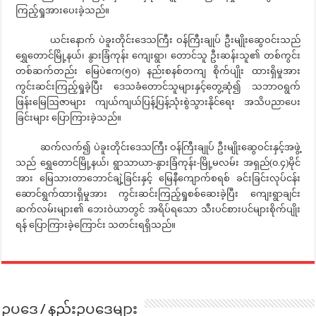
ကြည့်ရှုအားပေးခဲ့သည်။
ယင်းနောက် ပဲခူးတိုင်းဒေသကြီး ဝန်ကြီးချုပ် ဦးမျိုးဆွေဝင်းသည်
ရွှေတောင်မြို့နယ်၊ နွားခြံကုန်း ကျေးရွာ၊ တောင်သူ ဦးဆန်းသူ၏ တစ်ကွင်း
တစ်ဆက်တည်း မြေပဲဧက(၅၀) နည်းစနစ်တကျ စိုက်ပျိုး ထားရှိမှုအား
ကွင်းဆင်းကြည့်ရှုခဲ့ပြီး ဒေသခံတောင်သူများနှင့်တွေ့ဆုံ၍ သဘာဝရွက်
ဖြန်းမြေဩဇာများ ကျယ်ကျယ်ပြန့်ပြန့်သုံးစွဲသွားနိုင်ရေး အသိပညာပေး
ခြင်းများ ပြောကြားခဲ့သည်။
ဆက်လက်၍ ပဲခူးတိုင်းဒေသကြီး ဝန်ကြီးချုပ် ဦးမျိုးဆွေဝင်းနှင့်အဖွဲ့
သည် ရွှေတောင်မြို့နယ်၊ ရွာသာယာ-နွားခြံကုန်း-မြို့မလမ်း အရှည်(၀.၄)မိုင်
အား မြေသားတာဘောင်ချဲ့ခြင်းနှင့် မြေနီကျောက်စရစ် ခင်းခြင်းလုပ်ငန်း
ဆောင်ရွက်ထားရှိမှုအား ကွင်းဆင်းကြည့်ရှုစစ်ဆေးခဲ့ပြီး ကျေးရွာချင်း
ဆက်လမ်းများ၏ ဘေးဝဲယာတွင် အရိပ်ရသော သီးပင်စားပင်များစိုက်ပျိုး
ရန် ပြောကြားခဲ့ကြောင်း သတင်းရရှိသည်။
ဥပဒေ / နည်းဥပဒေများ