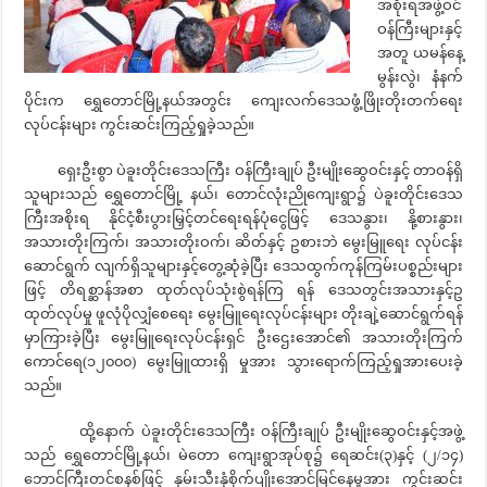
အစိုးရအဖွဲ့ဝင်
ဝန်ကြီးများနှင့်
အတူ ယမန်နေ့
မွန်းလွဲ၊ နံနက်
ပိုင်းက ရွှေတောင်မြို့နယ်အတွင်း ကျေးလက်ဒေသဖွံ့ဖြိုးတိုးတက်ရေး
လုပ်ငန်းများ ကွင်းဆင်းကြည့်ရှုခဲ့သည်။
ရှေးဦးစွာ ပဲခူးတိုင်းဒေသကြီး ဝန်ကြီးချုပ် ဦးမျိုးဆွေဝင်းနှင့် တာဝန်ရှိ
သူများသည် ရွှေတောင်မြို့ နယ်၊ တောင်လုံးညိုကျေးရွာ၌ ပဲခူးတိုင်းဒေသ
ကြီးအစိုးရ နိုင်ငံ့စီးပွားမြှင့်တင်ရေးရန်ပုံငွေဖြင့် ဒေသနွား၊ နို့စားနွား၊
အသားတိုးကြက်၊ အသားတိုးဝက်၊ ဆိတ်နှင့် ဥစားဘဲ မွေးမြူရေး လုပ်ငန်း
ဆောင်ရွက် လျက်ရှိသူများနှင့်တွေ့ဆုံခဲ့ပြီး ဒေသထွက်ကုန်ကြမ်းပစ္စည်းများ
ဖြင့် တိရစ္ဆာန်အစာ ထုတ်လုပ်သုံးစွဲရန်ကြ ရန် ဒေသတွင်းအသားနှင့်ဥ
ထုတ်လုပ်မှု ဖူလုံပိုလျှံစေရေး မွေးမြူရေးလုပ်ငန်းများ တိုးချဲ့ဆောင်ရွက်ရန်
မှာကြားခဲ့ပြီး မွေးမြူရေးလုပ်ငန်းရှင် ဦးဌေးအောင်၏ အသားတိုးကြက်
ကောင်ရေ(၁၂၀၀၀) မွေးမြူထားရှိ မှုအား သွားရောက်ကြည့်ရှုအားပေးခဲ့
သည်။
ထို့နောက် ပဲခူးတိုင်းဒေသကြီး ဝန်ကြီးချုပ် ဦးမျိုးဆွေဝင်းနှင့်အဖွဲ့
သည် ရွှေတောင်မြို့နယ်၊ မဲတော ကျေးရွာအုပ်စု၌ ရေဆင်း(၃)နှင့် (၂/၁၄)
ဘောင်ကြီးတင်စနစ်ဖြင့် နှမ်းသီးနှံစိုက်ပျိုးအောင်မြင်နေမှုအား ကွင်းဆင်း