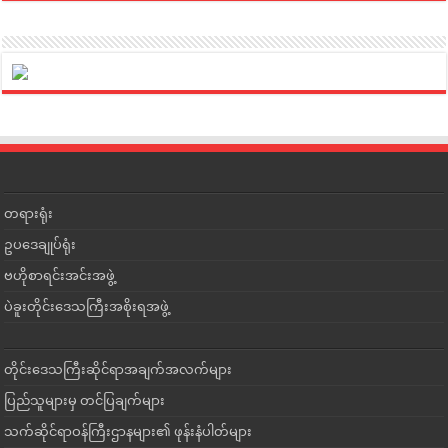
တရားရုံး
ဥပဒေချုပ်ရုံး
ဗဟိုစာရင်းအင်းအဖွဲ့
ပဲခူးတိုင်းဒေသကြီးအစိုးရအဖွဲ့
တိုင်းဒေသကြီးဆိုင်ရာအချက်အလက်များ
ပြည်သူများမှ တင်ပြချက်များ
သက်ဆိုင်ရာဝန်ကြီးဌာနများ၏ ဖုန်းနံပါတ်များ