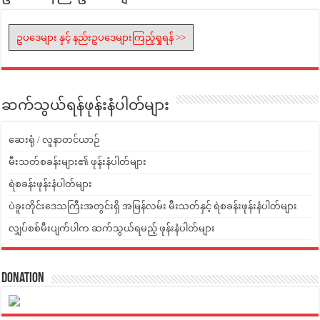
ဥပဒေများ နှင့် နည်းဥပဒေများကြည့်ရှုရန် >>
ဆက်သွယ်ရန်ဖုန်းနံပါတ်များ
ဆေးရုံ / လူနာတင်ယာဉ်
မီးသတ်စခန်းများ၏ ဖုန်းနံပါတ်များ
ရဲစခန်းဖုန်းနံပါတ်များ
ပဲခူးတိုင်းဒေသကြီးအတွင်းရှိ အမြန်လမ်း မီးသတ်နှင့် ရဲစခန်းဖုန်းနံပါတ်များ
လျှပ်စစ်မီးပျက်ပါက ဆက်သွယ်ရမည့် ဖုန်းနံပါတ်များ
Donation