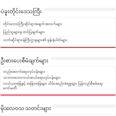
ပဲခူးတိုင်းဒေသကြီး
တိုင်းဒေသကြီးဆိုင်ရာအချက်အလက်များ
ပြည်သူများမှ တင်ပြချက်များ
သက်ဆိုင်ရာဝန်ကြီးဌာနများ၏ ဖုန်းနံပါတ်များ
ဦးစားပေးစီမံချက်များ
တည်ဆောက်ရေးလုပ်ငန်းများ
သဘာဝဘေးကယ်ဆယ်ရေးလုပ်ငန်းများ
လယ်ယာမြေနှင့် အခြားမြေများ သိမ်းဆည်းခံရမှုများ ပြန်လည်စီစစ်ရေး
ကော်မတီ
မိုးလေဝသ သတင်းများ