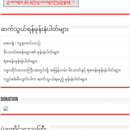
ဥပဒေများ နှင့် နည်းဥပဒေများကြည့်ရှုရန် >>
ဆက်သွယ်ရန်ဖုန်းနံပါတ်များ
ဆေးရုံ / လူနာတင်ယာဉ်
မီးသတ်စခန်းများ၏ ဖုန်းနံပါတ်များ
ရဲစခန်းဖုန်းနံပါတ်များ
ပဲခူးတိုင်းဒေသကြီးအတွင်းရှိ အမြန်လမ်း မီးသတ်နှင့် ရဲစခန်းဖုန်းနံပါတ်များ
လျှပ်စစ်မီးပျက်ပါက ဆက်သွယ်ရမည့် ဖုန်းနံပါတ်များ
Donation
ပဲခူးတိုင်းဒေသကြီး