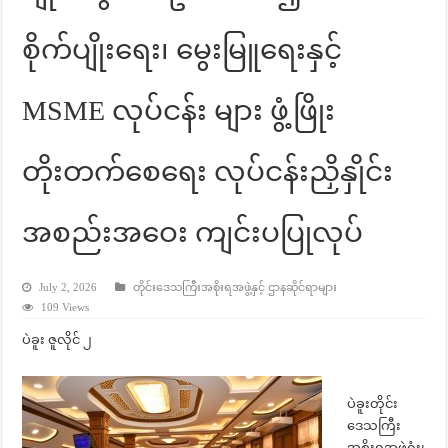
စိုက်ပျိုးရေး၊ မွေးမြူရေးနှင့်
MSME လုပ်ငန်း များ ဖွံ့ဖြိုး
တိုးတက်စေရေး လုပ်ငန်းညှိနှိုင်း
အစည်းအဝေး ကျင်းပပြုလုပ်
July 2, 2026
တိုင်းဒေသကြီးအစိုးရအဖွဲ့နှင့် ဌာနဆိုင်ရာများ
109 Views
ပဲခူး ဇူလိုင် ၂
ပဲခူးတိုင်း
ဒေသကြီး
အစိုးရအဖွဲ့ရုံး၊