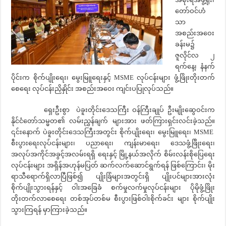
တော်ဝင်ဟံ
သာ
အစည်းအဝေး
ခန်းမ၌
ဇူလိုင်လ ၂
ရက်နေ့၊ နံနက်
ပိုင်းက စိုက်ပျိုးရေး၊ မွေးမြူရေးနှင့် MSME လုပ်ငန်းများ ဖွံ့ဖြိုးတိုးတက်
စေရေး လုပ်ငန်းညှိနှိုင်း အစည်းအဝေး ကျင်းပပြုလုပ်သည်။
ရှေးဦးစွာ ပဲခူးတိုင်းဒေသကြီး ဝန်ကြီးချုပ် ဦးမျိုးဆွေဝင်းက
နိုင်ငံတော်သမ္မတ၏ လမ်းညွှန်ချက် များအား ဖတ်ကြားရှင်းလင်းခဲ့သည်။
၎င်းနောက် ပဲခူးတိုင်းဒေသကြီးအတွင်း စိုက်ပျိုးရေး၊ မွေးမြူရေး၊ MSME
စီးပွားရေးလုပ်ငန်းများ၊ ပညာရေး၊ ကျန်းမာရေး၊ ဒေသဖွံ့ဖြိိုးရေး၊
အလုပ်အကိုင်အခွင့်အလမ်းရရှိ ရေးနှင့် မြို့နယ်အလိုက် စိမ်းလန်းစိုပြေရေး
လုပ်ငန်းများ အရှိန်အဟုန်မပြတ် ဆက်လက်ဆောင်ရွက်ရန် ဖြစ်ကြောင်း၊ မိုး
ရာသီရောက်ရှိလာပြီဖြစ်၍ ပျိုးခြံများအတွင်းရှိ ပျိုးပင်များအားလုံး
စိုက်ပျိုးသွားရန်နှင့် ဝါးအခြေခံ စက်မှုလက်မှုလုပ်ငန်းများ ပိုမိုဖွံ့ဖြိုး
တိုးတက်လာစေရေး တစ်အုပ်တစ်မ စီးပွားဖြစ်ဝါးစိုက်ခင်း များ စိုက်ပျိုး
သွားကြရန် မှာကြားခဲ့သည်။