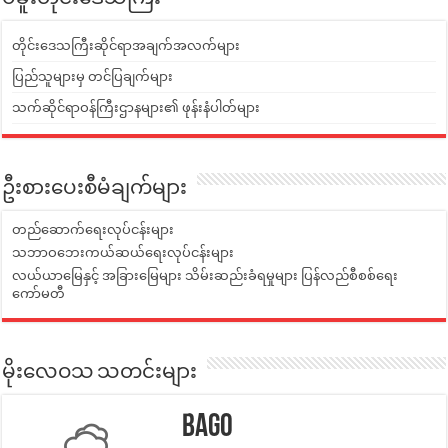
တိုင်းဒေသကြီးဆိုင်ရာအချက်အလက်များ
ပြည်သူများမှ တင်ပြချက်များ
သက်ဆိုင်ရာဝန်ကြီးဌာနများ၏ ဖုန်းနံပါတ်များ
ဦးစားပေးစီမံချက်များ
တည်ဆောက်ရေးလုပ်ငန်းများ
သဘာဝဘေးကယ်ဆယ်ရေးလုပ်ငန်းများ
လယ်ယာမြေနှင့် အခြားမြေများ သိမ်းဆည်းခံရမှုများ ပြန်လည်စီစစ်ရေး
ကော်မတီ
မိုးလေဝသ သတင်းများ
Bago