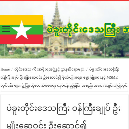
Home
/
တိုင်းဒေသကြီးအစိုးရအဖွဲ့နှင့် ဌာနဆိုင်ရာများ
/
ပဲခူးတိုင်းဒေသကြီး
ဝန်ကြီးချုပ် ဦးမျိုးဆွေဝင်း ဦးဆောင်၍ စိုက်ပျိုးရေး၊ မွေးမြူရေးနှင့် MSME
လုပ်ငန်း များ ဖွံ့ဖြိုးတိုးတက်စေရေး လုပ်ငန်းညှိနှိုင်း အစည်းအဝေး ကျင်းပပြုလုပ်
ပဲခူးတိုင်းဒေသကြီး ဝန်ကြီးချုပ် ဦး
မျိုးဆွေဝင်း ဦးဆောင်၍