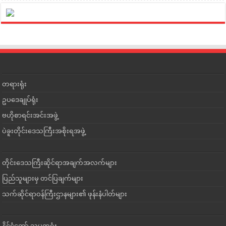
တရားရုံး
ဥပဒေချုပ်ရုံး
ဗဟိုစာရင်းအင်းအဖွဲ့
ပဲခူးတိုင်းဒေသကြီးအစိုးရအဖွဲ့
တိုင်းဒေသကြီးဆိုင်ရာအချက်အလက်များ
ပြည်သူများမှ တင်ပြချက်များ
သက်ဆိုင်ရာဝန်ကြီးဌာနများ၏ ဖုန်းနံပါတ်များ
နိုင်ငံတော် သမ္မတရုံး