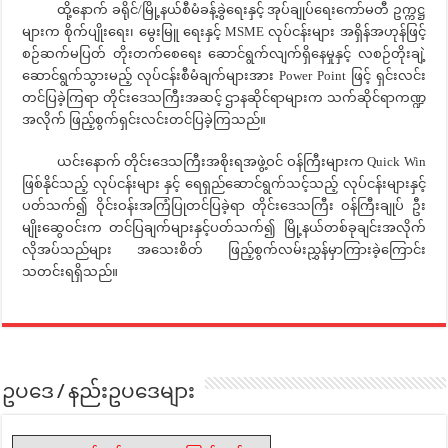
ထို့နောက် ခရိုင်/မြို့နယ်စီမံခန့်ခွဲရေးနှင့် အုပ်ချုပ်ရေးကော်မတီ ဥက္ကဋ္ဌ
များက စိုက်ပျိုးရေး၊ မွေးမြူ ရေးနှင့် MSME လုပ်ငန်းများ အရှိန်အဟုန်ဖြင့်
စဉ်ဆက်မပြတ် တိုးတက်စေရေး ဆောင်ရွက်လျက်ရှိနေမှုနှင့် လစဉ်တိုးချဲ့
ဆောင်ရွက်သွားမည့် လုပ်ငန်းစီမံချက်များအား Power Point ဖြင့် ရှင်းလင်း
တင်ပြခဲ့ကြရာ တိုင်းဒေသကြီးအဆင့် ဌာနဆိုင်ရာများက သက်ဆိုင်ရာကဏ္ဍ
အလိုက် ဖြည့်စွက်ရှင်းလင်းတင်ပြခဲ့ကြသည်။
ယင်းနောက် တိုင်းဒေသကြီးအစိုးရအဖွဲ့ဝင် ဝန်ကြီးများက Quick Win
ဖြစ်နိုင်သည့် လုပ်ငန်းများ နှင့် ရေရှည်ဆောင်ရွက်သင့်သည့် လုပ်ငန်းများနှင့်
ပတ်သက်၍ ဝိုင်းဝန်းအကြံပြုတင်ပြခဲ့ရာ တိုင်းဒေသကြီး ဝန်ကြီးချုပ် ဦး
မျိုးဆွေဝင်းက တင်ပြချက်များနှင့်ပတ်သက်၍ မြို့နယ်တစ်ခုချင်းအလိုက်
လိုအပ်သည်များ အသေးစိတ် ဖြည့်စွက်လမ်းညွှန်မှာကြားခဲ့ကြောင်း
သတင်းရရှိသည်။
ဥပဒေ / နည်းဥပဒေများ