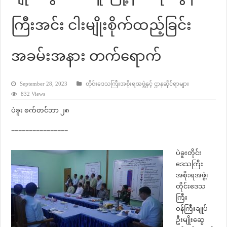
ကြီးအင်း ငါးမျိုးစိုက်ထည့်ခြင်း
အခမ်းအနား တက်ရောက်
September 28, 2023
တိုင်းဒေသကြီးအစိုးရအဖွဲ့နှင့် ဌာနဆိုင်ရာများ
832 Views
ပဲခူး စက်တင်ဘာ ၂၈
================
ပဲခူးတိုင်း
ဒေသကြီး
အစိုးရအဖွဲ့၊
တိုင်းဒေသ
ကြီး
ဝန်ကြီးချုပ်
ဦးမျိုးဆွေ