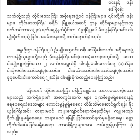
ဝင်းနှင့် ဇနီး
ဒေါ်စိုးစိုး
သက်တို့သည် တိုင်းဒေသကြီး အစိုးရအဖွဲ့ဝင် ဝန်ကြီးများ၊ ၎င်းတို့၏ ဇနီး
များ၊ တိုင်းဒေသကြီး/ ခရိုင်/ မြို့နယ်အဆင့် ဌာန ဆိုင်ရာများနှင့်အတူ
စက်တင်ဘာလ(၂၈) ရက်နေ့ နံနက်ပိုင်းက ပဲခူးမြို့နယ် မိုးယွန်းကြီးအင်း ငါး
မျိုးစိုက်ထည့် ခြင်း အခမ်းအနားသို့ တက်ရောက်ခဲ့သည်။
ရှေးဦးစွာ ဝန်ကြီးချုပ် ဦးမျိုးဆွေဝင်း ဇနီး ဒေါ်စိုးစိုးသက်၊ အစိုးရအဖွဲ့
တာဝန်ရှိသူများတို့သည် မိုးယွန်းကြီးအင်း(ဘေးမဲ့တော)အတွင်းသို့ ဒေသ
ငါးမျိုးများဖြစ်သော ၂ လက်မအရွယ်ရှိ ငါးပြေမငါးကောင်ရေ (၁)သိန်း၊
ငါးခုံးမငါးကောင်ရေ(၃)သောင်း၊ ငါးဖယ်အောင်းငါးကောင်ရေ(၇)သောင်း
စုစုပေါင်းငါးကောင်ရေ (၂)သိန်း ငါးမျိုးစိုက်ထည့်ပေးခဲ့ကြသည်။
ထို့နောက် တိုင်းဒေသကြီး ဝန်ကြီးချုပ်က သဘာဝဘေးမဲ့တော
များသည် သက်ရှိများ၏ အစာကွင်းဆက် များ ပျက်စီးမှုမရှိစေရေးနှင့်
ရေဝေရေလဲဒေသများ ကောင်းမွန်မှုရှိစေရေး ထိန်းသိမ်းဆောင်ရွက်ရန်၊ မိုး
ယွန်းကြီးအင်း တရားမဝင် ကျူးကျော်ဝင်ရောက်နေထိုင်မှု၊ ကျူးကျော်
စိုက်ပျိုးမှုမရှိစေရေး၊ တရားမဝင် မြေပြုပြင်ဆောင်ရွက်မှုမရှိစေရေး၊ ရှော့
တိုက်ငါးဖမ်းခြင်းမရှိစေရေး တာဝန်ရှိသူများအား လမ်းညွှန်မှာကြား ခဲ့
သည်။