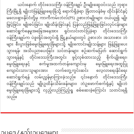
ယင်းနောက် တိုင်းဒေသကြီး ဝန်ကြီးချုပ် ဦးမျိုးဆွေဝင်းသည် ဘုရား
ကြီးမြို့ရှိ မျိုးဘဲဖြန့်ဖြူးရေးခြံသို့ ရောက်ရှိခဲ့ရာ ခြံတာဝန်ခံမှ ထိုင်းနိုင်ငံနှင့်
မလေးရှားနိုင်ငံတို့မှ ကာကီကမ်းဘဲလ်(PS) ဥစားဘဲမျိုးများ ဝယ်ယူ၍ မျိုး
မြှင့်ခြင်း၊ မျိုးစပ်ခြင်း၊ မျိုးထိန်းခြင်းနှင့် ပြန်လည်ဖြန့်ဖြူးခြင်းလုပ်ငန်းများ
ဆောင်ရွက်နေမှုအခြေအနေအား ရှင်းလင်းတင်ပြခဲ့ရာ တိုင်းဒေသကြီး
ဝန်ကြီးချုပ်က ပဲခူးရိုင်အတွင်းရှိ မြို့နယ်များတွင် ဥစားဘဲ၊ အသားစား ဘဲ
များ စီးပွားဖြစ်မွေးမြူရေးခြံများသို့ မျိုးကောင်းမျိုးသန့်များ ဖြန့်ဖြူးပေး
သွားရန်၊ အသိပညာပေးခြင်း သင်တန်းများ စဉ်ဆက်မပြတ် ဆောင်ရွက်
သွားရန်နှင့် တိုင်းဒေသကြီးအတွင်း ဖွင့်လှစ်ထားသည့် စိုက်ပျိုးရေး၊
မွေးမြူရေးနှင့် စက်မှုအထက်တန်းကျောင်းမှ မွေးမြူရေးအထူပြု
ကျောင်းသား/သူများအား လက်တွေ့ကွင်းဆင်း လေ့လာရေးနိုင်ရေး
ဆောင်ရွက်ရန် လမ်းညွှန်မှာကြားခဲ့သည်။ ၎င်းနောက် တိုင်းဒေသကြီး
ဝန်ကြီးချုပ်သည် မျိုးဥထိန်းသိမ်းခန်းများ၊ ဘဲဥဖောက်စက်ရုံနှင့် မျိုးဘဲ
မွေးမြူရေးခြံများသို့ လှည့်လည်ကြည့်ရှု စစ်ဆေးခဲ့ကြောင်း သတင်းရရှိ
သည်။
ဥပဒေ / နည်းဥပဒေများ