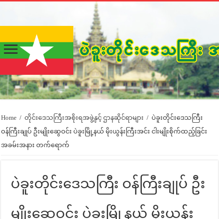
Home
/
တိုင်းဒေသကြီးအစိုးရအဖွဲ့နှင့် ဌာနဆိုင်ရာများ
/
ပဲခူးတိုင်းဒေသကြီး
ဝန်ကြီးချုပ် ဦးမျိုးဆွေဝင်း ပဲခူးမြို့နယ် မိုးယွန်းကြီးအင်း ငါးမျိုးစိုက်ထည့်ခြင်း
အခမ်းအနား တက်ရောက်
ပဲခူးတိုင်းဒေသကြီး ဝန်ကြီးချုပ် ဦး
မျိုးဆွေဝင်း ပဲခူးမြို့နယ် မိုးယွန်း