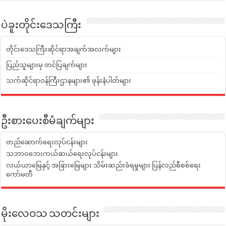
ပဲခူးတိုင်းဒေသကြီး
တိုင်းဒေသကြီးဆိုင်ရာအချက်အလက်များ
ပြည်သူများမှ တင်ပြချက်များ
သက်ဆိုင်ရာဝန်ကြီးဌာနများ၏ ဖုန်းနံပါတ်များ
ဦးစားပေးစီမံချက်များ
တည်ဆောက်ရေးလုပ်ငန်းများ
သဘာဝဘေးကယ်ဆယ်ရေးလုပ်ငန်းများ
လယ်ယာမြေနှင့် အခြားမြေများ သိမ်းဆည်းခံရမှုများ ပြန်လည်စီစစ်ရေး
ကော်မတီ
မိုးလေဝသ သတင်းများ