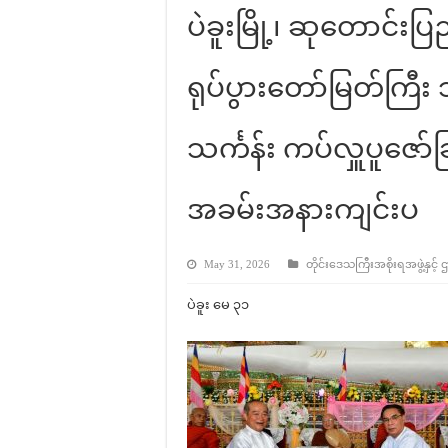
ပဲခူးမြို့၊ ဆုတောင်းပြ
ရုပ်ပွားတော်မြတ်ကြီး သ
သင်္ကန်း ကပ်လှူပူဇော်ခ
အခမ်းအနားကျင်းပ
May 31, 2026
တိုင်းဒေသကြီးအစိုးရအဖွဲ့နှင့် 
ပဲခူး မေ ၃၁