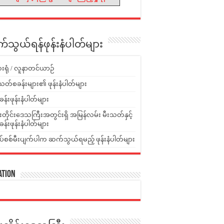
သွယ်ရန်ဖုန်းနံပါတ်များ
းရုံ / လူနာတင်ယာဉ်
သတ်စခန်းများ၏ ဖုန်းနံပါတ်များ
ခန်းဖုန်းနံပါတ်များ
ူးတိုင်းဒေသကြီးအတွင်းရှိ အမြန်လမ်း မီးသတ်နှင့်
ခန်းဖုန်းနံပါတ်များ
ပ်စစ်မီးပျက်ပါက ဆက်သွယ်ရမည့် ဖုန်းနံပါတ်များ
ation