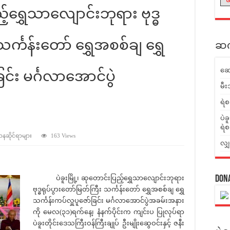
ည့်ရွှေသာလျောင်းဘုရား ဗုဒ္ဓ
င်္ကန်းတော် ရွှေအစစ်ချ ရွှေ
ဆက်
ဆေ
ြင်း မင်္ဂလာအောင်ပွဲ
မီး
ရဲစ
ပဲခ
ရဲစ
ဌာနဆိုင်ရာများ
163 Views
လျှ
ပဲခူးမြို့၊ ဆုတောင်းပြည့်ရွှေသာလျောင်းဘုရား
Don
ဗုဒ္ဓရုပ်ပွားတော်မြတ်ကြီး သင်္ကန်းတော် ရွှေအစစ်ချ ရွှေ
သင်္ကန်းကပ်လှူပူဇော်ခြင်း မင်္ဂလာအောင်ပွဲအခမ်းအနား
ကို မေလ(၃၁)ရက်နေ့၊ နံနက်ပိုင်းက ကျင်းပ ပြုလုပ်ရာ
ပဲခူးတိုင်းဒေသကြီးဝန်ကြီးချုပ် ဦးမျိုးဆွေဝင်းနှင့် ဇနီး