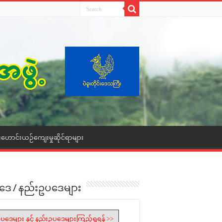
းဟောင်းယဉ်ကျေးမှုဆိုင်ရာများ
ဒေ / နည်းဥပဒေများ
ပဒေများ နှင့် နည်းဥပဒေများကြည့်ရှုရန် >>