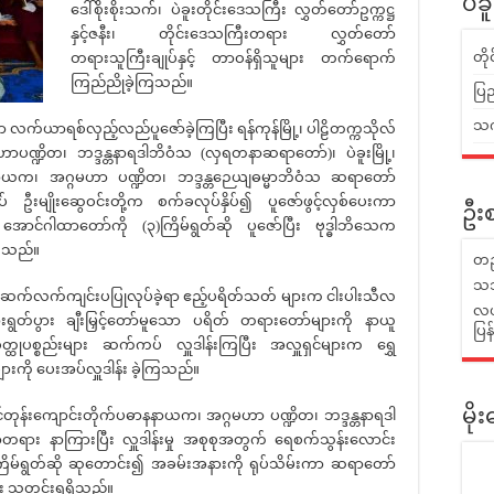
ပဲခ
ဒေါ်စိုးစိုးသက်၊ ပဲခူးတိုင်းဒေသကြီး လွှတ်တော်ဥက္ကဋ္ဌ
နှင့်ဇနီး၊ တိုင်းဒေသကြီးတရား လွှတ်တော်
တိ
တရားသူကြီးချုပ်နှင့် တာဝန်ရှိသူများ တက်ရောက်
ကြည်ညိုခဲ့ကြသည်။
ပြည
သက်
ယာရစ်လှည့်လည်ပူဇော်ခဲ့ကြပြီး ရန်ကုန်မြို့၊ ပါဠိတက္ကသိုလ်
ပဏ္ဍိတ၊ ဘဒ္ဒန္တနာရဒါဘိဝံသ (လှရတနာဆရာတော်)၊ ပဲခူးမြို့၊
နနာယက၊ အဂ္ဂမဟာ ပဏ္ဍိတ၊ ဘဒ္ဒန္တဉေယျဓမ္မာဘိဝံသ ဆရာတော်
ျုပ် ဦးမျိုး‌ဆွေဝင်းတို့က စက်ခလုပ်နှိပ်၍ ပူဇော်ဖွင့်လှစ်ပေးကာ
ဦးစ
်ဂါထာတော်ကို (၃)ကြိမ်ရွတ်ဆို ပူဇော်ပြီး ဗုဒ္ဓါဘိသေက
ကြသည်။
တည
သဘ
ဆက်လက်ကျင်းပပြုလုပ်ခဲ့ရာ ဧည့်ပရိတ်သတ် များက ငါးပါးသီလ
လယ်
ပွား ချီးမြှင့်တော်မူသော ပရိတ် တရားတော်များကို နာယူ
ပြ
ထုပစ္စည်းများ ဆက်ကပ် လှူဒါန်းကြပြီး အလှူရှင်များက ရွှေ
များကို ပေးအပ်လှူဒါန်း ခဲ့ကြသည်။
်တုန်းကျောင်းတိုက်ပဓာနနာယက၊ အဂ္ဂမဟာ ပဏ္ဍိတ၊ ဘဒ္ဒန္တနာရဒါ
မိ
ား နာကြားပြီး လှူဒါန်းမှု အစုစုအတွက် ရေစက်သွန်းလောင်း
းကြိမ်ရွတ်ဆို ဆုတောင်း၍ အခမ်းအနားကို ရုပ်သိမ်းကာ ဆရာတော်
င်း သတင်းရရှိသည်။