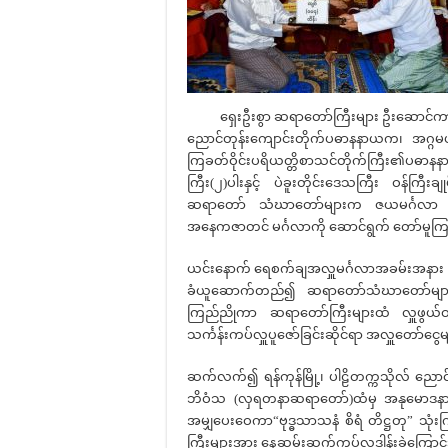
ရှေးဦးစွာ ဆရာတော်ကြီးများ ဦးဆောင်ကာ လက်
ညောင်တုန်းကျောင်းတိုက်ပဓာနနာယက၊ အဂ္ဂမဟာ
ကြခတ်ဝိုင်းပရိယတ္တိစာသင်တိုက်ကြီး၏ပဓာ
ကြီး(၂)ပါးနှင့် ပဲခူးတိုင်းဒေသကြီး ဝန်ကြီးခ
ဆရာတော် သံဃာတော်များက ဇယမင်္ဂလာ အောင
အနေကဇာတင် မင်္ဂလာကို ဆောင်ရွက် တော်မူ
ယင်းနောက် ရေစက်ချအလှူမင်္ဂလာအခမ်းအနား 
ခံယူဆောက်တည်၍ ဆရာတော်သံဃာတော်များရွတ်
ကြည်ညိုကာ ဆရာတော်ကြီးများထံ လှူဖွယ်ဝတ္
သင်္ကန်းကပ်လှူပူဇော်ခြင်းဆိုင်ရာ အလှူတော်ငွေ
ဆက်လက်၍ ရန်ကုန်မြို့၊ ပါဠိတက္ကသိုလ် ညောင
ဘိဝံသ (လှရတနာဆရာတော်)ထံမှ အနုမောဒနာတရ
အမျှပေးဝေကာ“ဗုဒ္ဓသာသနံ စိရံ တိဋ္ဌတု” သုံ
ကြီးများအား နေ့ဆွမ်းဆက်ကပ်လှူဒါန်းခဲ့ကြော