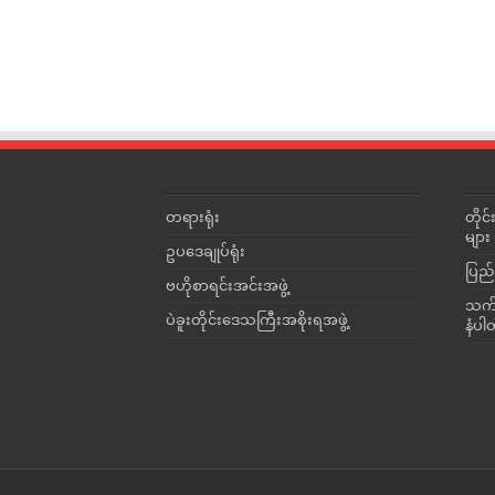
တရားရုံး
တို
များ
ဥပဒေချုပ်ရုံး
ပြည်
ဗဟိုစာရင်းအင်းအဖွဲ့
သက်ဆ
ပဲခူးတိုင်းဒေသကြီးအစိုးရအဖွဲ့
နံပါ