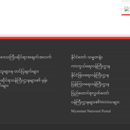
င်းဒေသကြီးဆိုင်ရာအချက်အလက်
နိုင်ငံတော် သမ္မတရုံး
ကာကွယ်ရေးဝန်ကြီးဌာန
သူများမှ တင်ပြချက်များ
နိုင်ငံခြားရေးဝန်ကြီးဌာန
ိုင်ရာဝန်ကြီးဌာနများ၏ ဖုန်း
ပြန်ကြားရေးဝန်ကြီးဌာန
တ်များ
ပြည်ထောင်စုလွှတ်တော်
ဝန်ကြီးဌာနများ၏WebSiteများ
Myanmar National Portal