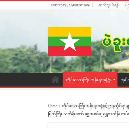
ဆက်သွယ်ရန်
ပြ
SATURDAY , 8 AUGUST 2026
တိုင်းဒေသကြီး အစိုးရအဖွဲ့ရုံး
အုပ်
Home
/
တိုင်းဒေသကြီးအစိုးရအဖွဲ့နှင့် ဌာနဆိုင်ရာမျ
မြတ်ကြီး သင်္ကန်းတော် ရွှေအစစ်ချ ရွှေသင်္ကန်း ကပ