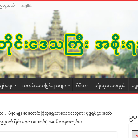
ည်သူ့အသံ
English
ချုပ်ရေး
သတင်းထုတ်ပြန်ချက်များ
မီဒီယာ
ခရီးသွားလမ်းညွှန်
ရှေ
ား
/
ပဲခူးမြို့၊ ဆုတောင်းပြည့်ရွှေသာလျောင်းဘုရား ဗုဒ္ဓရုပ်ပွားတော်
ဥပ
်လှူပူဇော်ခြင်း မင်္ဂလာအောင်ပွဲ အခမ်းအနားကျင်းပ
ဥ