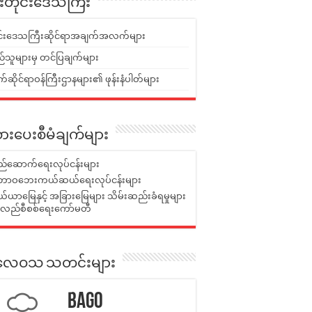
ူးတိုင်းဒေသကြီး
ုင်းဒေသကြီးဆိုင်ရာအချက်အလက်များ
်သူများမှ တင်ပြချက်များ
ဆိုင်ရာဝန်ကြီးဌာနများ၏ ဖုန်းနံပါတ်များ
ားပေးစီမံချက်များ
်ဆောက်ရေးလုပ်ငန်းများ
ာဝဘေးကယ်ဆယ်ရေးလုပ်ငန်းများ
ယာမြေနှင့် အခြားမြေများ သိမ်းဆည်းခံရမှုများ
န်လည်စီစစ်ရေးကော်မတီ
ုးလေဝသ သတင်းများ
Bago