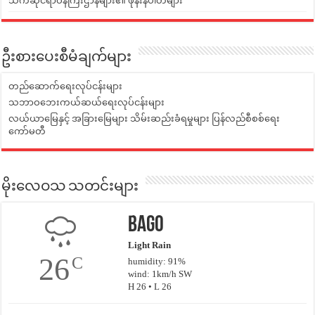
သက်ဆိုင်ရာဝန်ကြီးဌာနများ၏ ဖုန်းနံပါတ်များ
ဦးစားပေးစီမံချက်များ
တည်ဆောက်ရေးလုပ်ငန်းများ
သဘာဝဘေးကယ်ဆယ်ရေးလုပ်ငန်းများ
လယ်ယာမြေနှင့် အခြားမြေများ သိမ်းဆည်းခံရမှုများ ပြန်လည်စီစစ်ရေး
ကော်မတီ
မိုးလေဝသ သတင်းများ
Bago
Light Rain
26
C
humidity: 91%
wind: 1km/h SW
H 26 • L 26