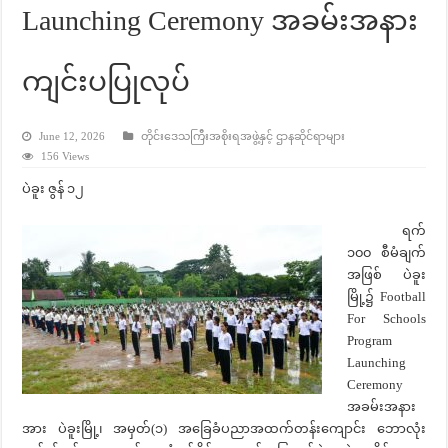
Launching Ceremony အခမ်းအနား
ကျင်းပပြုလုပ်
June 12, 2026
တိုင်းဒေသကြီးအစိုးရအဖွဲ့နှင့် ဌာနဆိုင်ရာများ
156 Views
ပဲခူး ဇွန် ၁၂
ရက်
၁၀၀ စီမံချက်
အဖြစ် ပဲခူး
မြို့၌ Football
For Schools
Program
Launching
Ceremony
အခမ်းအနား
အား ပဲခူးမြို့၊ အမှတ်(၁) အခြေခံပညာအထက်တန်းကျောင်း ဘောလုံး