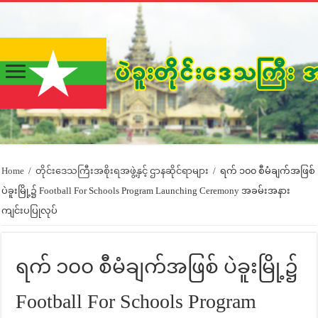
Home
/
တိုင်းဒေသကြီးအစိုးရအဖွဲ့နှင့် ဌာနဆိုင်ရာများ
/
ရက် ၁၀၀ စီမံချက်အဖြစ်
ပဲခူးမြို့၌ Football For Schools Program Launching Ceremony အခမ်းအနား
ကျင်းပပြုလုပ်
ရက် ၁၀၀ စီမံချက်အဖြစ် ပဲခူးမြို့၌
Football For Schools Program