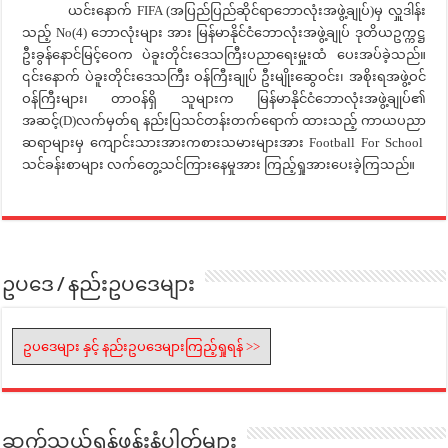
ယင်းနောက် FIFA (အပြည်ပြည်ဆိုင်ရာဘောလုံးအဖွဲ့ချုပ်)မှ လှူဒါန်း
သည့် No(4) ဘောလုံးများ အား မြန်မာနိုင်ငံဘောလုံးအဖွဲ့ချုပ် ဒုတိယဥက္ကဋ္ဌ
ဦးခွန်နောင်မြင့်ဝေက ပဲခူးတိုင်းဒေသကြီးပညာရေးမှူးထံ ပေးအပ်ခဲ့သည်။
၎င်းနောက် ပဲခူးတိုင်းဒေသကြီး ဝန်ကြီးချုပ် ဦးမျိုးဆွေဝင်း၊ အစိုးရအဖွဲ့ဝင်
ဝန်ကြီးများ၊ တာဝန်ရှိ သူများက မြန်မာနိုင်ငံဘောလုံးအဖွဲ့ချုပ်၏
အဆင့်(D)လက်မှတ်ရ နည်းပြသင်တန်းတက်ရောက် ထားသည့် ကာယပညာ
ဆရာများမှ ကျောင်းသားအားကစားသမားများအား Football For School
သင်ခန်းစာများ လက်တွေ့သင်ကြားနေမှုအား ကြည့်ရှုအားပေးခဲ့ကြသည်။
ဥပဒေ / နည်းဥပဒေများ
ဥပဒေများ နှင့် နည်းဥပဒေများကြည့်ရှုရန် >>
ဆက်သွယ်ရန်ဖုန်းနံပါတ်များ