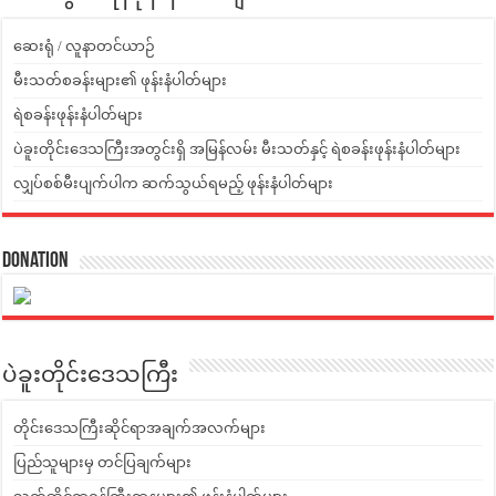
ဆေးရုံ / လူနာတင်ယာဉ်
မီးသတ်စခန်းများ၏ ဖုန်းနံပါတ်များ
ရဲစခန်းဖုန်းနံပါတ်များ
ပဲခူးတိုင်းဒေသကြီးအတွင်းရှိ အမြန်လမ်း မီးသတ်နှင့် ရဲစခန်းဖုန်းနံပါတ်များ
လျှပ်စစ်မီးပျက်ပါက ဆက်သွယ်ရမည့် ဖုန်းနံပါတ်များ
Donation
ပဲခူးတိုင်းဒေသကြီး
တိုင်းဒေသကြီးဆိုင်ရာအချက်အလက်များ
ပြည်သူများမှ တင်ပြချက်များ