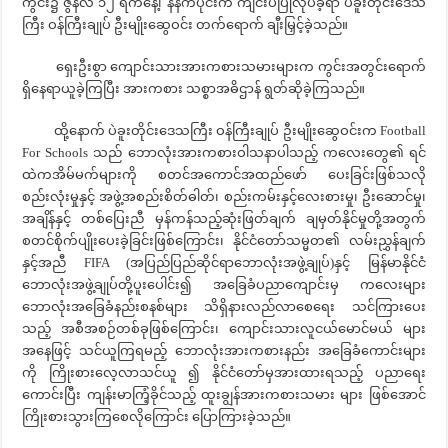
ကွင်း၌ ဇွန်လ ၁၂ ရက်နေ့၊ နံနက်ပိုင်းက ကျင်းပပြုလုပ်ခဲ့ရာ ပဲခူးတိုင်းဒေသ
ကြီး ဝန်ကြီးချုပ် ဦးမျိုးဆွေဝင်း တက်ရောက် ချီးမြှင့်ခဲ့သည်။
ရှေးဦးစွာ ကျောင်းသားအားကစားသမားများက ကွင်းအတွင်းရောက်
ရှိနေရာယူခဲ့ကြပြီး အားကစား သစ္စာအဓိဌာန် ရွတ်ဆိုခဲ့ကြသည်။
ထို့နောက် ပဲခူးတိုင်းဒေသကြီး ဝန်ကြီးချုပ် ဦးမျိုးဆွေဝင်းက Football
For Schools သည် ဘောလုံးအားကစားဝါသနာပါသည့် ကလေးတွေ၏ ရင်
ထဲကအိမ်မက်များကို စတင်အကောင်အထည်ဖော် ပေးခြင်းဖြစ်သလို
စည်းလုံးမှုနှင့် အဖွဲ့အစည်းစိတ်ဓါတ်၊ စည်းကမ်းနှင့်လေးစားမှု၊ ဦးဆောင်မှု၊
အချိန်နှင့် တစ်ပြေးညီ မှန်ကန်သည့်ဆုံးဖြတ်ချက် ချမှတ်နိုင်မှုတို့အတွက်
စတင်စိုက်ပျိုးပေးခဲ့ခြင်းဖြစ်ကြောင်း၊ နိုင်ငံတော်သမ္မတ၏ လမ်းညွှန်ချက်
နှင့်အညီ FIFA (အပြည်ပြည်ဆိုင်ရာဘောလုံးအဖွဲ့ချုပ်)နှင့် မြန်မာနိုင်ငံ
ဘောလုံးအဖွဲ့ချုပ်တို့ပူးပေါင်း၍ အခြေခံပညာကျောင်းမှ ကလေးများ
ဘောလုံးအခြေခံနည်းစနစ်များ သိရှိနားလည်လာစေရေး သင်ကြားပေး
သည့် အစီအစဉ်တစ်ခုဖြစ်ကြောင်း၊ ကျောင်းသားလူငယ်မောင်မယ် များ
အနေဖြင့် သင်ယူကြရမည့် ဘောလုံးအားကစားနည်း အခြေခံကောင်းများ
ကို ကြိုးစားလေ့လာသင်ယူ ၍ နိုင်ငံတော်မှအားထားရသည့် ပညာရေး
ကောင်းပြီး ကျန်းမာကြံ့ခိုင်သည့် ထူးချွန်အားကစားသမား များ ဖြစ်အောင်
ကြိုးစားသွားကြစေလိုကြောင်း ပြောကြားခဲ့သည်။