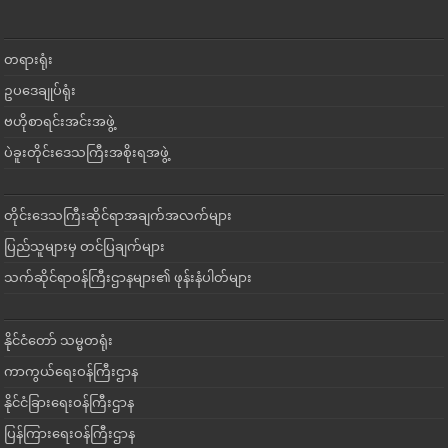
တရားရုံး
ဥပဒေချုပ်ရုံး
ဗဟိုစာရင်းအင်းအဖွဲ့
ပဲခူးတိုင်းဒေသကြီးအစိုးရအဖွဲ့
တိုင်းဒေသကြီးဆိုင်ရာအချက်အလက်များ
ပြည်သူများမှ တင်ပြချက်များ
သက်ဆိုင်ရာဝန်ကြီးဌာနများ၏ ဖုန်းနံပါတ်များ
နိုင်ငံတော် သမ္မတရုံး
ကာကွယ်ရေးဝန်ကြီးဌာန
နိုင်ငံခြားရေးဝန်ကြီးဌာန
ပြန်ကြားရေးဝန်ကြီးဌာန