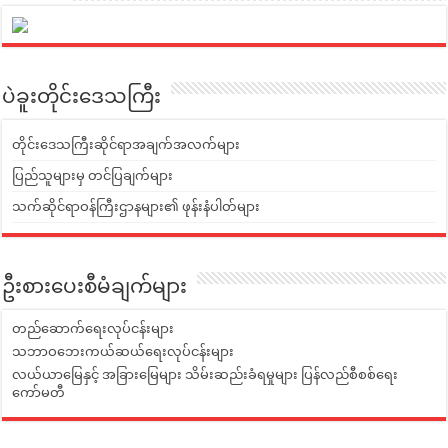
ပဲခူးတိုင်းဒေသကြီး
တိုင်းဒေသကြီးဆိုင်ရာအချက်အလက်များ
ပြည်သူများမှ တင်ပြချက်များ
သက်ဆိုင်ရာဝန်ကြီးဌာနများ၏ ဖုန်းနံပါတ်များ
ဦးစားပေးစီမံချက်များ
တည်ဆောက်ရေးလုပ်ငန်းများ
သဘာဝဘေးကယ်ဆယ်ရေးလုပ်ငန်းများ
လယ်ယာမြေနှင့် အခြားမြေများ သိမ်းဆည်းခံရမှုများ ပြန်လည်စီစစ်ရေး
ကော်မတီ