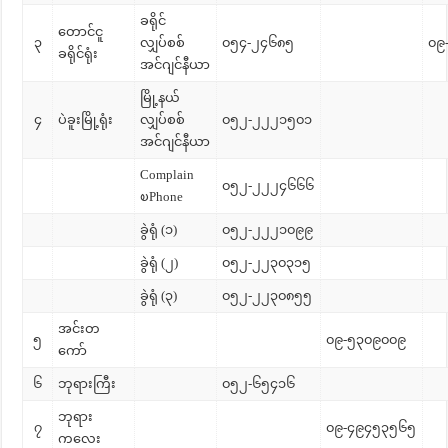
ခရိုင်
တောင်ငူ
၃
လျှပ်စစ်
၀၅၄-၂၄၆၈၅
၀၉
ခရိုင်ရုံး
အင်ဂျင်နီယာ
မြို့နယ်
၄
ပဲခူးမြို့ရုံး
လျှပ်စစ်
၀၅၂-၂၂၂၁၅၀၁
အင်ဂျင်နီယာ
Complain
၀၅၂-၂၂၂၄၆၆၆
ၿPhone
ခွဲရုံ (၁)
၀၅၂-၂၂၂၁၀၉၉
ခွဲရုံ (၂)
၀၅၂-၂၂၃၀၃၁၅
ခွဲရုံ (၃)
၀၅၂-၂၂၃၀၈၅၅
အင်းတ
၅
၀၉-၅၃၀၉၀၀၉
ကော်
၆
ဘုရားကြီး
၀၅၂-၆၅၄၁၆
ဘုရား
၇
၀၉-၄၉၄၅၃၅၆၅
ကလေး