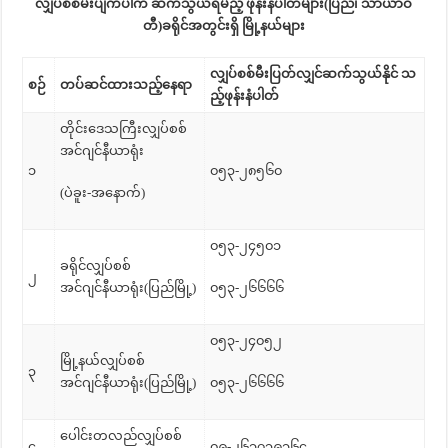
လျှပ်စစ်မီးပျက်ပါက ဆက်သွယ်ရမည့် ဖုန်းနံပါတ်များ(ပြည်၊ သာယာဝ
တီ)ခရိုင်အတွင်းရှိ မြို့နယ်များ
လျှပ်စစ်မီးပြတ်လျှင်ဆက်သွယ်နိုင် သ
စဉ်
တပ်ဆင်ထားသည့်နေရာ
ည့်ဖုန်းနံပါတ်
တိုင်းဒေသကြီးလျှပ်စစ်
အင်ဂျင်နီယာရုံး
၁
၀၅၃-၂၈၅၆၀
(ပဲခူး-အနောက်)
၀၅၃-၂၄၅၀၁
ခရိုင်လျှပ်စစ်
၂
အင်ဂျင်နီယာရုံး(ပြည်မြို့)
၀၅၃-၂၆၆၆၆
၀၅၃-၂၄၀၅၂
မြို့နယ်လျှပ်စစ်
၃
အင်ဂျင်နီယာရုံး(ပြည်မြို့)
၀၅၃-၂၆၆၆၆
ပေါင်းတလည်လျှပ်စစ်
၄
၀၉-၂၆၁၇၃၉၁၆၄