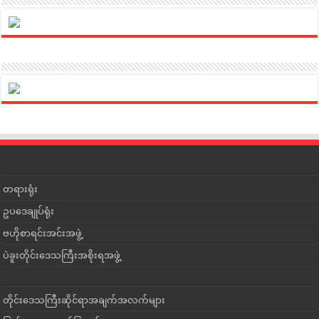
တရားရုံး
ဥပဒေချုပ်ရုံး
ဗဟိုစာရင်းအင်းအဖွဲ့
ပဲခူးတိုင်းဒေသကြီးအစိုးရအဖွဲ့
တိုင်းဒေသကြီးဆိုင်ရာအချက်အလက်များ