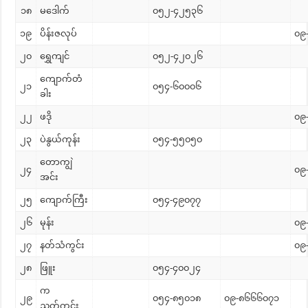
၁၈
‌မဒေါက်
၀၅၂-၄၂၅၃၆
၁၉
ပိန်းဇလုပ်
၀၉
၂၀
ရွှေကျင်
၀၅၂-၄၂၀၂၆
ကျောက်တံ
၂၁
၀၅၄-၆၀၀၀၆
ခါး
၂၂
ဖဒို
၀၉
၂၃
ပဲနွယ်ကုန်း
၀၅၄-၅၅၀၅၀
တောကျွဲ
၂၄
၀၉
အင်း
၂၅
ကျောက်ကြီး
၀၅၄-၄၉၀၇၇
၂၆
မုန်း
၀၉
၂၇
နတ်သံကွင်း
၀၉
၂၈
ဖြူး
၀၅၄-၄၀၀၂၄
က
၂၉
၀၅၄-၈၅၀၁၈
၀၉-၈၆၆၆၀၇၁
ညွှတ်ကွင်း