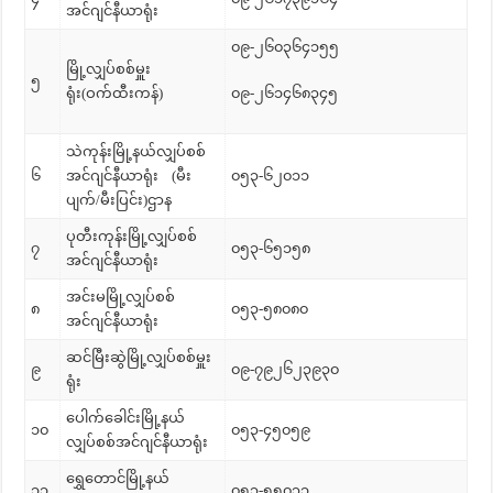
အင်ဂျင်နီယာရုံး
၀၉-၂၆၀၃၆၄၁၅၅
မြို့လျှပ်စစ်မှူး
၅
ရုံး(ဝက်ထီးကန်)
၀၉-၂၆၁၄၆၈၃၄၅
သဲကုန်းမြို့နယ်လျှပ်စစ်
၆
အင်ဂျင်နီယာရုံး (မီး
၀၅၃-၆၂၀၁၁
ပျက်/မီးပြင်း)ဌာန
ပုတီးကုန်းမြို့လျှပ်စစ်
၇
၀၅၃-၆၅၁၅၈
အင်ဂျင်နီယာရုံး
အင်းမမြို့လျှပ်စစ်
၈
၀၅၃-၅၈၀၈၀
အင်ဂျင်နီယာရုံး
ဆင်မြီးဆွဲမြို့လျှပ်စစ်မှူး
၉
၀၉-၇၉၂၆၂၃၉၃၀
ရုံး
ပေါက်ခေါင်းမြို့နယ်
၁၀
၀၅၃-၄၅၀၅၉
လျှပ်စစ်အင်ဂျင်နီယာရုံး
ရွှေတောင်မြို့နယ်
၁၁
၀၅၃-၅၅၀၃၁