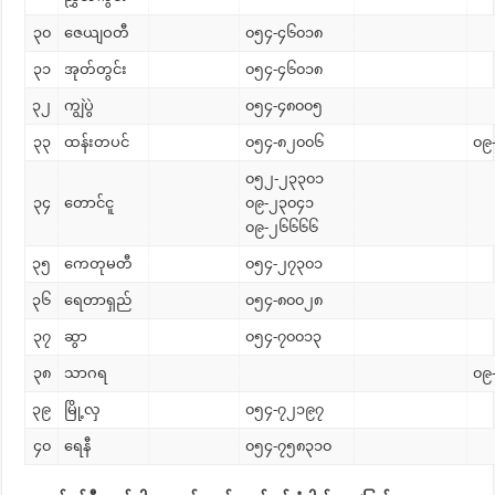
၃၀
ဇေယျဝတီ
၀၅၄-၄၆၀၁၈
၃၁
အုတ်တွင်း
၀၅၄-၄၆၀၁၈
၃၂
ကျွဲပွဲ
၀၅၄-၄၈၀၀၅
၃၃
ထန်းတပင်
၀၅၄-၈၂၀၀၆
၀၉
၀၅၂-၂၃၃၀၁
၃၄
တောင်ငူ
၀၉-၂၃၀၄၁
၀၉-၂၆၆၆၆
၃၅
ကေတုမတီ
၀၅၄-၂၇၃၀၁
၃၆
ရေတာရှည်
၀၅၄-၈၀၀၂၈
၃၇
ဆွာ
၀၅၄-၇၀၀၁၃
၃၈
သာဂရ
၀၉
၃၉
မြို့လှ
၀၅၄-၇၂၁၉၇
၄၀
ရေနီ
၀၅၄-၇၅၈၃၁၀