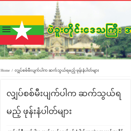
Home
/
လျှပ်စစ်မီးပျက်ပါက ဆက်သွယ်ရမည့် ဖုန်းနံပါတ်များ
လျှပ်စစ်မီးပျက်ပါက ဆက်သွယ်ရ
မည့် ဖုန်းနံပါတ်များ