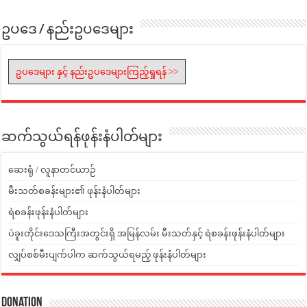
ဥပဒေ / နည်းဥပဒေများ
ဥပဒေများ နှင့် နည်းဥပဒေများကြည့်ရှုရန် >>
ဆက်သွယ်ရန်ဖုန်းနံပါတ်များ
ဆေးရုံ / လူနာတင်ယာဉ်
မီးသတ်စခန်းများ၏ ဖုန်းနံပါတ်များ
ရဲစခန်းဖုန်းနံပါတ်များ
ပဲခူးတိုင်းဒေသကြီးအတွင်းရှိ အမြန်လမ်း မီးသတ်နှင့် ရဲစခန်းဖုန်းနံပါတ်များ
လျှပ်စစ်မီးပျက်ပါက ဆက်သွယ်ရမည့် ဖုန်းနံပါတ်များ
Donation