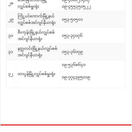
၂၈
လျှပ်စစ်မှူးရုံး
၀၉-၄၅၅၃၅၀၅၂၂
ကြို့ပင်ကောက်မြို့နယ်
၂၉
၀၅၃-၅၀၅၀၁
လျှပ်စစ်အင်ဂျင်နီယာရုံး
ဇီးကုန်းမြို့နယ်လျှပ်စစ်
၃၀
၀၅၃-၃၄၀၇၆
အင်ဂျင်နီယာရုံး
နတ္တလင်းမြို့နယ်လျှပ်စစ်
၃၁
၀၅၃-၃၆၀၇၉
အင်ဂျင်နီယာရုံး
၀၉-၅၃၆၈၆၄၀
၃၂
တာပွန်မြို့လျှပ်စစ်မှူးရုံး
၀၉-၇၇၄၃၉၅၀၁၉