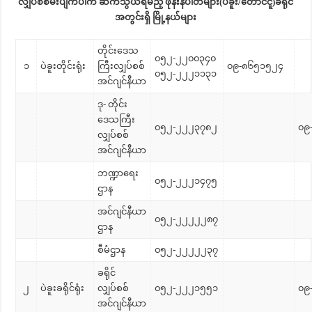
လျှပ်စစ်မီးပျက်ပါက ဆက်သွယ်ရမည့် ဖုန်းနံပါတ်များ(ပဲခူး/တောင်ငူ)ခရိုင်
အတွင်းရှိ မြို့နယ်များ
တိုင်းဒေသ
၀၅၂-၂၂၀၀၃၄၀
၁
ပဲခူးတိုင်းရုံး
ကြီးလျှပ်စစ်
၀၉-၈၆၅၁၅၂၄
၀၅၂-၂၂၂၁၁၃၁
အင်ဂျင်နီယာ
ဒု- တိုင်း
ဒေသကြီး
၀၅၂-၂၂၂၃၇၈၂
၀၉
လျှပ်စစ်
အင်ဂျင်နီယာ
ဘဏ္ဍာရေး
၀၅၂-၂၂၂၁၄၇၅
ဌာန
အင်ဂျင်နီယာ
၀၅၂-၂၂၂၂၂၈၇
ဌာန
စီမံဌာန
၀၅၂-၂၂၂၂၂၃၇
ခရိုင်
၂
ပဲခူးခရိုင်ရုံး
လျှပ်စစ်
၀၅၂-၂၂၂၁၅၅၁
၀၉
အင်ဂျင်နီယာ