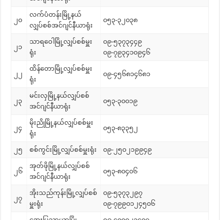
လက်ပံတန်းမြို့နယ်
၂၀
၀၅၃-၃၂၀၃၈
လျှပ်စစ်အင်ဂျင်နီယာရုံး
သာရဝေါမြို့လျှပ်စစ်မှူး
၀၉-၅၃၇၃၄၄၉
၂၁
ရုံး
၀၉-၇၉၃၄၁၀၉၄၆
ထိန်တောမြို့လျှပ်စစ်မှူး
၂၂
၀၉-၄၅၆၈၁၄၆၈၁
ရုံး
မင်းလှမြို့နယ်လျှပ်စစ်
၂၃
၀၅၃-၃၀၀၁၉
အင်ဂျင်နီယာရုံး
မိုးညိုမြို့နယ်လျှပ်စစ်မှူး
၂၄
၀၅၃-၈၃၃၅၂
ရုံး
၂၅
စစ်ကွင်းမြို့လျှပ်စစ်မှူးရုံး
၀၉-၂၅၀၂၁၉၉၄၉
အုတ်ဖိုမြို့နယ်လျှပ်စစ်
၂၆
၀၅၃-၈၀၄၀၆
အင်ဂျင်နီယာရုံး
အိုးသည်ကုန်းမြို့လျှပ်စစ်
၀၉-၅၃၇၃၂၉၇
၂၇
မှူးရုံး
၀၉-၇၉၉၀၁၂၄၅၀၆
အေးမြသာယာမြို့
၀၉-၄၀၀၀၂၁၄၀၇