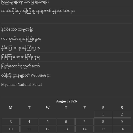
ပြည်သူများမှ တင်ပြချက်များ
သက်ဆိုင်ရာဝန်ကြီးဌာနများ၏ ဖုန်းနံပါတ်များ
နိုင်ငံတော် သမ္မတရုံး
ကာကွယ်ရေးဝန်ကြီးဌာန
နိုင်ငံခြားရေးဝန်ကြီးဌာန
ပြန်ကြားရေးဝန်ကြီးဌာန
ပြည်ထောင်စုလွှတ်တော်
ဝန်ကြီးဌာနများ၏WebSiteများ
Myanmar National Portal
August 2026
M
T
W
T
F
S
S
1
2
3
4
5
6
7
8
9
10
11
12
13
14
15
16