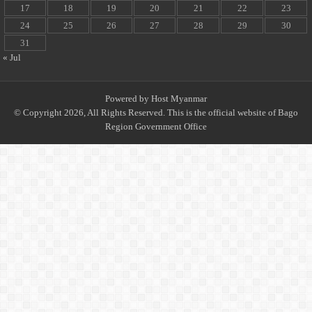
17
18
19
20
21
22
23
24
25
26
27
28
29
30
31
« Jul
Powered by
Host Myanmar
© Copyright 2026, All Rights Reserved. This is the official website of Bago
Region Government Office