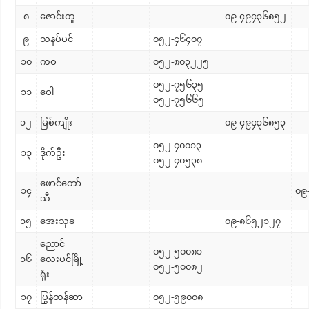
၈
ဇောင်းတူ
၀၉-၄၉၄၃၆၈၅၂
၉
သနပ်ပင်
၀၅၂-၄၆၄၀၇
၁၀
ကဝ
၀၅၂-၈၀၃၂၂၅
၀၅၂-၇၅၆၃၅
၁၁
ဝေါ
၀၅၂-၇၅၆၆၅
၁၂
မြစ်ကျိုး
၀၉-၄၉၄၃၆၈၅၃
၀၅၂-၄၀၀၁၃
၁၃
ဒိုက်ဦး
၀၅၂-၄၀၅၃၈
ဖောင်တော်
၁၄
၀၉
သီ
၁၅
အေးသုခ
၀၉-၈၆၅၂၁၂၇
ညောင်
၀၅၂-၅၀၀၈၁
၁၆
လေးပင်မြို့
၀၅၂-၅၀၀၈၂
ရုံး
၁၇
ပြွန်တန်ဆာ
၀၅၂-၅၉၀၀၈