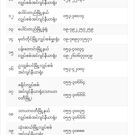
လျှပ်စစ်အင်ဂျင်နီယာရုံး
ပေါင်းတည်မြို့နယ်
၁၂
၀၅၃-၃၈၀၁၄
လျှပ်စစ်အင်ဂျင်နီယာရုံး
၁၃
ပေါင်းတည်မြို့ခွဲရုံ
၀၉-၇၉၂၂၅၇၂၅၉
၁၄
မှတ်တိုင်မြို့လျှပ်စစ်မှူးရုံး
၀၉-၇၈၉၇၁၇၅၇၁
ပန်းတောင်းမြို့နယ်
၀၅၃-၄၀၀၃၄
၁၅
လျှပ်စစ်အင်ဂျင်နီယာရုံး
၀၉-၂၆၀၆၇၇၀၇၉
ဥသျှစ်ပင်မြို့လျှပ်စစ်
၁၆
၀၅၃-၄၂၀၀၇
အင်ဂျင်နီယာရုံး
၀၅၅-၃၀၆၆၄
ခရိုင်လျှပ်စစ်
၁၇
အင်ဂျင်နီယာရုံး(သာယာ
၀၅၅-၃၀၆၆၆
ဝတီမြို့)
သာယာဝတီမြို့နယ်
၀၅၅-၃၀၀၃၅
၁၈
လျှပ်စစ်အင်ဂျင်နီယာရုံး
၀၅၅-၃၀၆၆၆
သုံးဆယ်မြို့လျှပ်စစ်
၁၉
၀၅၅-၃၀၈၈၈
အင်ဂျင်နီယာရုံး