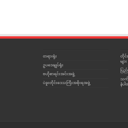
တရားရုံး
တို
များ
ဥပဒေချုပ်ရုံး
ပြည်
ဗဟိုစာရင်းအင်းအဖွဲ့
သက်ဆ
ပဲခူးတိုင်းဒေသကြီးအစိုးရအဖွဲ့
နံပါ