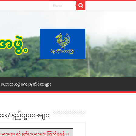
းဟောင်းယဉ်ကျေးမှုဆိုင်ရာများ
ဒေ / နည်းဥပဒေများ
ပဒေများ နှင့် နည်းဥပဒေများကြည့်ရှုရန် >>