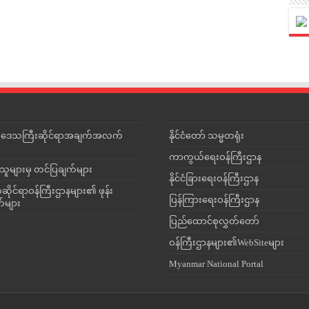
င်းဒေသကြီးဆိုင်ရာအချက်အလက်
နိုင်ငံတော် သမ္မတရုံး
ကာကွယ်ရေးဝန်ကြီးဌာန
သူများမှ တင်ပြချက်များ
နိုင်ငံခြားရေးဝန်ကြီးဌာန
ိုင်ရာဝန်ကြီးဌာနများ၏ ဖုန်း
ပြန်ကြားရေးဝန်ကြီးဌာန
တ်များ
ပြည်ထောင်စုလွှတ်တော်
ဝန်ကြီးဌာနများ၏WebSiteများ
Myanmar National Portal