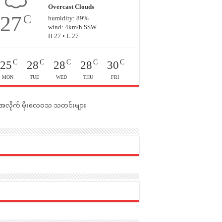
Overcast Clouds
27
C
humidity: 89%
wind: 4km/h SSW
H 27 • L 27
C
C
C
C
C
25
28
28
28
30
MON
TUE
WED
THU
FRI
င်အလိုက် မိုးလေဝသ သတင်းများ