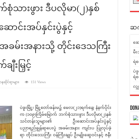
စုံသားဖွား ဒီပလိုမာ(၂)နှစ်
င်းအပ်နှင်းပွဲနှင့်
ဆက်
ဆေ
 အခမ်းအနားသို့ တိုင်းဒေသကြီး
မီး
ရဲစ
ျီးမြှင့်
ပဲခ
ရဲစ
ဌာနဆိုင်ရာများ
151 Views
လျှ
ပဲခူးမြို့၊ မြို့တော်ခန်းမ၌ မေလ(၂၁)ရက်နေ့၊ နံနက်ပိုင်း
Don
က (၁၀၉)ကြိမ်မြောက် ဘက်စုံသားဖွား ဒီပလိုမာ(၂)နှစ်
သင်တန်းသူများ၏ ဦးဆောင်းအပ်နှင်းပွဲနှင့်
ပညာရည်ချွန်ဆုပေးပွဲ အခမ်းအနား ကျင်းပ ပြုလုပ်ခဲ့
ရာ တိုင်းဒေသကြီး ဝန်ကြီးချုပ် ဦးမျိုးဆွေဝင်းနှင့် ဇနီး