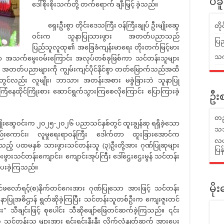
ပဲခ
ဒေါ်စိုးစိုးသက်တို့ တက်ရောက် ချီးမြှင့် ခဲ့သည်။
ရှေးဦးစွာ တိုင်းဒေသကြီး ဝန်ကြီးချုပ် ဦးမျိုးဆွေ
တိ
ဝင်းက သူနာပြုသားဖွား အတတ်ပညာသည်
ပြည
ပြည်သူလူထု၏ အခြေခံကျန်းမာရေး တိုးတက်မြင့်မား
သက်
ော အသက်မွေးဝမ်းကြောင်း အလုပ်တစ်ခုဖြစ်ကာ သင်တန်းသူများ
၊ အတတ်ပညာများကို ကျွမ်းကျင်ပိုင်နိုင်စွာ တတ်မြောက်သည်အထိ
်ရာတွင်လည်း လူမျိုး၊ ဘာသာ၊ အတန်းအစား မခွဲခြားဘဲ သူနာပြု
့်ကြံနေထိုင်ကြိုးစား ဆောင်ရွက်သွားကြစေလိုကြောင်း ပြောကြားခဲ့
ဦးစ
တည
ိုးဆွေဝင်းက ၂၀၂၅-၂၀၂၆ ပညာသင်နှစ်တွင် ထူးချွန်ဆု ရရှိခဲ့သော
သဘ
ည်းကောင်း၊ လူမှုရေးရာဝန်ကြီး ဒေါက်တာ ထူးခြားအောင်က
လယ်
့သည့် ပထမနှစ် သားဖွားသင်တန်းသူ (၃)ဦးတို့အား ဂုဏ်ပြုဆုများ
ပြ
းဖွားသင်တန်းကျောင်း၊ ကျောင်းအုပ်ကြီး ဒေါ်ဌေးဌေးမွန် သင်တန်း
ပေးခဲ့ကြသည်။
ှင်ဖလော်ရင့်(စ)နိုက်တင်ဂေးအား ဂုဏ်ပြုသော အားဖြင့် သင်တန်း
မိ
ူနာပြုအဓိဌာန် ရွတ်ဆိုခဲ့ကြပြီး သင်တန်းသူတစ်ဦးက ကျေးဇူးတင်
 သီချင်းဖြင့် စုပေါင်း သီဆိုဖျော်ဖြေတင်ဆက်ခဲ့ကြသည်။ ၎င်း
ု့က သင်တန်းသူ များအား ရင်းရင်းနှီးနှီး လိုက်လံနှုတ်ဆက် အားပေး