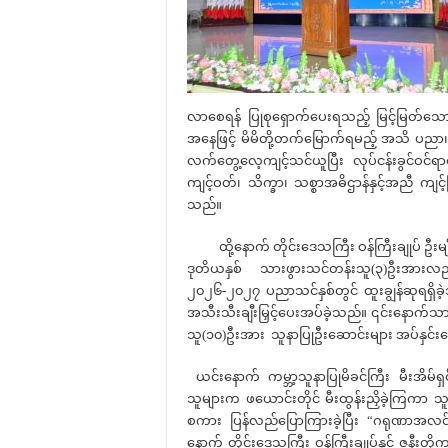
လာစေရန် ပြုစုရှောက်ပေးရသည့် မြင့်မြတ်သ
အနေဖြင့် မိမိတို့တက်မြောက်ရမည့် အသိ ပညာ
လက်တွေ့လေ့ကျင့်သင်ယူပြီး လုပ်ငန်းခွင်ဝင
ကျင့်ဝတ်၊ သိက္ခာ၊ သစ္စာအဓိဌာန်နှင့်အညီ ကျင
သည်။
ထို့နောက် တိုင်းဒေသကြီး ဝန်ကြီးချုပ် ဦးမျ
ဒုတိယနှစ် သားဖွားသင်တန်းသူ(၃)ဦးအားလ
၂၀၂၆-၂၀၂၇ ပညာသင်နှစ်တွင် ထူးချွန်ဆုရရှိခဲ
အသီးသီးချီးမြှင့်ပေးအပ်ခဲ့သည်။ ၎င်းနောက်သာ
သူ(၁၀)ဦးအား သူနာပြုဦးဆောင်းများ အပ်နှင်း
ယင်းနောက် ကမ္ဘာ့သူနာပြုမိခင်ကြီး မီးအိမ်ရ
သူများက ဖယောင်းတိုင် မီးထွန်းညှိခဲ့ကြကာ သ
စကား ပြန်လည်ပြောကြားခဲ့ပြီး “ဂရုဏာအလင်း”
နောက် တိုင်းဒေသကြီး ဝန်ကြီးချုပ်နှင့် ဇနီးတိ