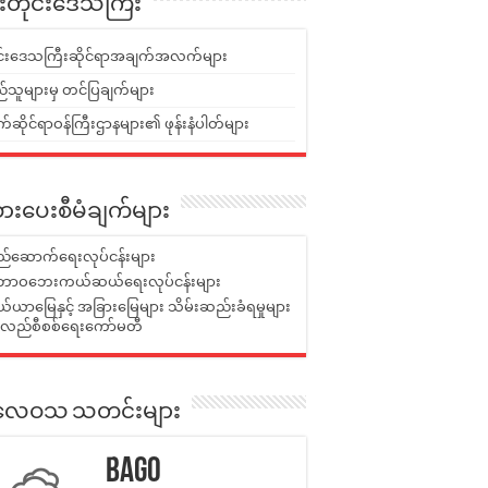
ူးတိုင်းဒေသကြီး
ုင်းဒေသကြီးဆိုင်ရာအချက်အလက်များ
်သူများမှ တင်ပြချက်များ
ဆိုင်ရာဝန်ကြီးဌာနများ၏ ဖုန်းနံပါတ်များ
ားပေးစီမံချက်များ
်ဆောက်ရေးလုပ်ငန်းများ
ာဝဘေးကယ်ဆယ်ရေးလုပ်ငန်းများ
ယာမြေနှင့် အခြားမြေများ သိမ်းဆည်းခံရမှုများ
န်လည်စီစစ်ရေးကော်မတီ
ုးလေဝသ သတင်းများ
Bago