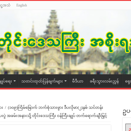
သူ့အသံ
English
ချုပ်ရေး
သတင်းထုတ်ပြန်ချက်များ
မီဒီယာ
ခရီးသွားလမ်းညွှန်
ရှေ
ား
/
(၁၀၉)ကြိမ်မြောက် ဘက်စုံသားဖွား ဒီပလိုမာ(၂)နှစ် သင်တန်း
ဥပ
းပွဲ အခမ်းအနားသို့ တိုင်းဒေသကြီး ဝန်ကြီးချုပ် တက်ရောက်ချီးမြှင့်
ဥ