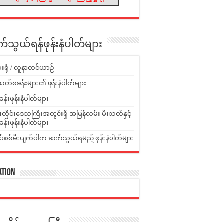
သွယ်ရန်ဖုန်းနံပါတ်များ
းရုံ / လူနာတင်ယာဉ်
သတ်စခန်းများ၏ ဖုန်းနံပါတ်များ
ခန်းဖုန်းနံပါတ်များ
ူးတိုင်းဒေသကြီးအတွင်းရှိ အမြန်လမ်း မီးသတ်နှင့်
ခန်းဖုန်းနံပါတ်များ
ပ်စစ်မီးပျက်ပါက ဆက်သွယ်ရမည့် ဖုန်းနံပါတ်များ
ation