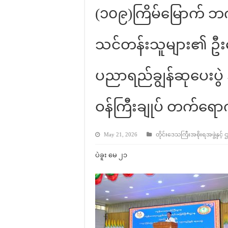
(၁၀၉)ကြိမ်မြောက် ဘက်
သင်တန်းသူများ၏ ဦးဆော
ပညာရည်ချွန်ဆုပေးပွဲ
ဝန်ကြီးချုပ် တက်ရောက်ခ
May 21, 2026
တိုင်းဒေသကြီးအစိုးရအဖွဲ့နှင့် 
ပဲခူး မေ ၂၁