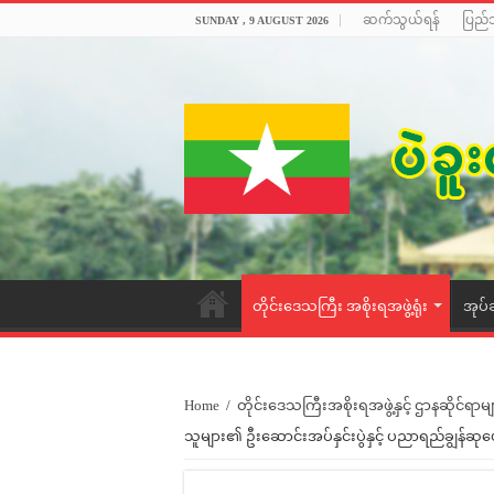
ဆက်သွယ်ရန်
ပြည်
SUNDAY , 9 AUGUST 2026
တိုင်းဒေသကြီး အစိုးရအဖွဲ့ရုံး
အုပ်
Home
/
တိုင်းဒေသကြီးအစိုးရအဖွဲ့နှင့် ဌာနဆိုင်ရာမျ
သူများ၏ ဦးဆောင်းအပ်နှင်းပွဲနှင့် ပညာရည်ချွန်ဆုပေ