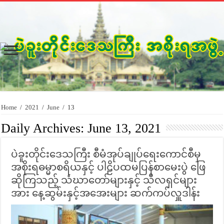
Home
/
2021
/
June
/
13
Daily Archives:
June 13, 2021
ပဲခူးတိုင်းဒေသကြီး စီမံအုပ်ချုပ်ရေးကောင်စီမှ
အစိုးရဓမ္မာစရိယနှင့် ပါဠိပထမပြန်စာမေးပွဲ ဖြေ
ဆိုကြသည့် သံဃာတော်များနှင့် သီလရှင်များ
အား နေ့ဆွမ်းနှင့်အ‌အေးများ ဆက်ကပ်လှူဒါန်း