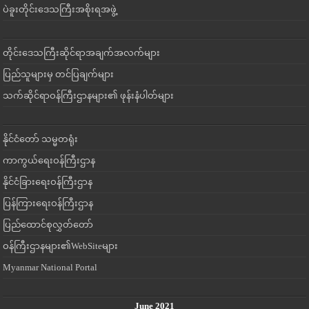
ပဲခူးတိုင်းဒေသကြီးအစိုးရအဖွဲ့
တိုင်းဒေသကြီးဆိုင်ရာအချက်အလက်များ
ပြည်သူများမှ တင်ပြချက်များ
သက်ဆိုင်ရာဝန်ကြီးဌာနများ၏ ဖုန်းနံပါတ်များ
နိုင်ငံတော် သမ္မတရုံး
ကာကွယ်ရေးဝန်ကြီးဌာန
နိုင်ငံခြားရေးဝန်ကြီးဌာန
ပြန်ကြားရေးဝန်ကြီးဌာန
ပြည်ထောင်စုလွှတ်တော်
ဝန်ကြီးဌာနများ၏WebSiteများ
Myanmar National Portal
June 2021