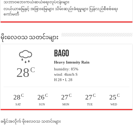
သဘာဝဘေးကယ်ဆယ်ရေးလုပ်ငန်းများ
လယ်ယာမြေနှင့် အခြားမြေများ သိမ်းဆည်းခံရမှုများ ပြန်လည်စီစစ်ရေး
ကော်မတီ
မိုးလေဝသ သတင်းများ
Bago
Heavy Intensity Rain
28
C
humidity: 85%
wind: 4km/h S
H 28 • L 28
C
C
C
C
C
28
26
27
27
25
SAT
SUN
MON
TUE
WED
ခရိုင်အလိုက် မိုးလေဝသ သတင်းများ