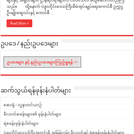
များနှင့် အဖွဲ့ဝင်များ၊ ဌာနဆိုင်ရာများက ငါးပါးသီလ ခံယူဆောက်တည်‌ကြ
သည်။ ထို့နောက် ပဲခူးတိုင်းဒေသကြီးစီမံအုပ်ချုပ်ရေးကောင်စီ ဥက္ကဌ
ဦးမျိုးဆွေဝင်းနှင့် ကောင်စီ …
Read More »
ဥပဒေ / နည်းဥပဒေများ
ဥပဒေများ နှင့် နည်းဥပဒေများကြည့်ရှုရန် >>
ဆက်သွယ်ရန်ဖုန်းနံပါတ်များ
ဆေးရုံ / လူနာတင်ယာဉ်
မီးသတ်စခန်းများ၏ ဖုန်းနံပါတ်များ
ရဲစခန်းဖုန်းနံပါတ်များ
ပဲခူးတိုင်းဒေသကြီးအတွင်းရှိ အမြန်လမ်း မီးသတ်နှင့် ရဲစခန်းဖုန်းနံပါတ်များ