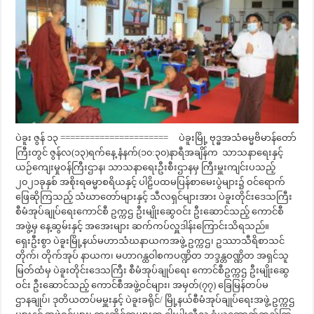
ပဲခူး ဇွန် ၁၃ ====================== ပဲခူးမြို့ ဗုဒ္ဓအသံဓမ္မဗိမာန်တော်
ကြီးတွင် ဇွန်လ(၁၃)ရက်နေ့ နံနက်(၁၀:၃၀)နာရီအချိန်က သာသနာရေးနှင့်
ယဉ်ကျေးမှုဝန်ကြီးဌာန၊ သာသနာရေးဦးစီးဌာနမှ ကြီးမှူးကျင်းပသည့်
၂၀၂၁ခုနှစ် အစိုးရဓမ္မာစရိယနှင့် ပါဠိပထမပြန်စာမေးပွဲများ၌ ဝင်ရောက်
ဖြေဆိုကြသည့် သံဃာတော်များနှင့် သီလရှင်များအား ပဲခူးတိုင်းဒေသကြီး
စီမံအုပ်ချုပ်ရေးကောင်စီ ဥက္ကဌ ဦးမျိုးဆွေဝင်း ဦးဆောင်သည့် ကောင်စီ
အဖွဲ့မှ နေ့ဆွမ်းနှင့် အအေးများ ဆက်ကပ်လှူဒါန်းကြောင်းသိရသည်။
ရှေးဦးစွာ ပဲခူးမြို့နယ်မဟာသံဃနာယကအဖွဲ့ ဥက္ကဌ၊ ဥဿာသီရိစာသင်
တိုက်၊ တိုက်အုပ် နာယက၊ မဟာဂန္ထဝါစကပဏ္ဍိတ ဘဒ္ဒန္တဝဏ္ဏိတ အရှင်သူ
မြတ်ထံမှ ပဲခူးတိုင်းဒေသကြီး စီမံအုပ်ချုပ်ရေး ကောင်စီဥက္ကဌ ဦးမျိုးဆွေ
ဝင်း ဦးဆောင်သည့် ကောင်စီအဖွဲ့ဝင်များ၊ အမှတ်(၇၇) ခြေမြန်တပ်မ
ဌာနချုပ်၊ ဒုတိယတပ်မမှူးနှင့် ပဲခူးခရိုင်/ မြို့နယ်စီမံအုပ်ချုပ်ရေးအဖွဲ့ ဥက္ကဌ