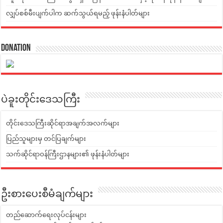
လျှပ်စစ်မီးပျက်ပါက ဆက်သွယ်ရမည့် ဖုန်းနံပါတ်များ
Donation
ပဲခူးတိုင်းဒေသကြီး
တိုင်းဒေသကြီးဆိုင်ရာအချက်အလက်များ
ပြည်သူများမှ တင်ပြချက်များ
သက်ဆိုင်ရာဝန်ကြီးဌာနများ၏ ဖုန်းနံပါတ်များ
ဦးစားပေးစီမံချက်များ
တည်ဆောက်ရေးလုပ်ငန်းများ