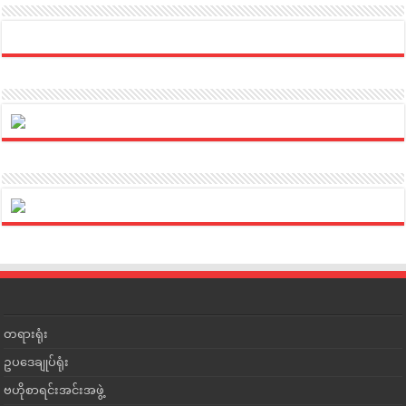
တရားရုံး
ဥပဒေချုပ်ရုံး
ဗဟိုစာရင်းအင်းအဖွဲ့