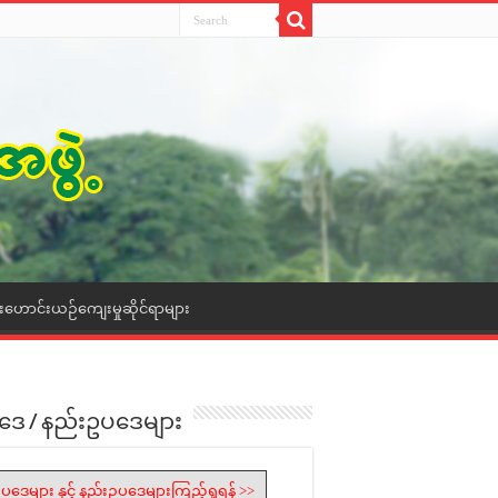
ေးဟောင်းယဉ်ကျေးမှုဆိုင်ရာများ
ဒေ / နည်းဥပဒေများ
ပဒေများ နှင့် နည်းဥပဒေများကြည့်ရှုရန် >>