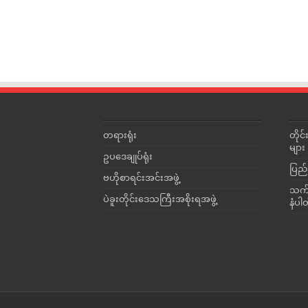
တရားရုံး
တို
များ
ဥပဒေချုပ်ရုံး
ပြည်
ဗဟိုစာရင်းအင်းအဖွဲ့
သက်ဆ
ပဲခူးတိုင်းဒေသကြီးအစိုးရအဖွဲ့
နံပါ