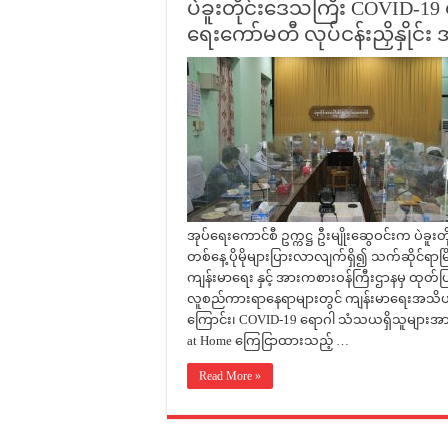
ပဲခူးတိုင်းဒေသကြီး COVID-19 ရေ
ရေးကော်မတီ လုပ်ငန်းညှိနှိုင
အုပ်ရေးကောင်စီ ဥက္ကဋ္ဌ ဦးမျိုးဆွေဝင်းက ပဲခူ
တစ်နေ့ ပိုမိုများပြားလာလျက်ရှိ၍ သက်ဆိုင်ရာမြ
ကျန်းမာရေး နှင့် အားကစားဝန်ကြီးဌာနမှ ထုတ
လူစည်ကားရာနေရာများတွင် ကျန်းမာရေးအသိပညာပ
ကြောင်း၊ COVID-19 ရောဂါ သံသယရှိသူများအား များ
at Home ကြေငြာထားသည့် …
Read More »