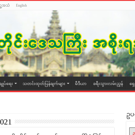
သူ့အသံ
English
ချုပ်ရေး
သတင်းထုတ်ပြန်ချက်များ
မီဒီယာ
ခရီးသွားလမ်းညွှန်
ရှ
ဥပ
2021
ဥ