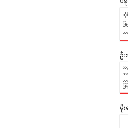
ပဲခ
တိ
ပြည
သက်
ဦးစ
တည
သဘ
လယ်
ပြ
မိ