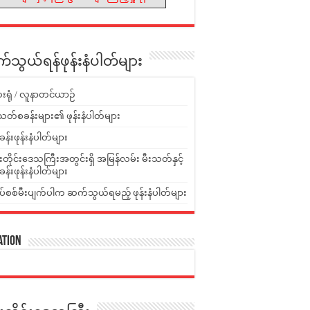
သွယ်ရန်ဖုန်းနံပါတ်များ
းရုံ / လူနာတင်ယာဉ်
သတ်စခန်းများ၏ ဖုန်းနံပါတ်များ
ခန်းဖုန်းနံပါတ်များ
ူးတိုင်းဒေသကြီးအတွင်းရှိ အမြန်လမ်း မီးသတ်နှင့်
ခန်းဖုန်းနံပါတ်များ
ပ်စစ်မီးပျက်ပါက ဆက်သွယ်ရမည့် ဖုန်းနံပါတ်များ
ation