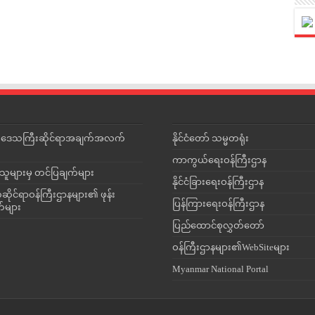
င်းဒေသကြီးဆိုင်ရာအချက်အလက်
နိုင်ငံတော် သမ္မတရုံး
ကာကွယ်ရေးဝန်ကြီးဌာန
သူများမှ တင်ပြချက်များ
နိုင်ငံခြားရေးဝန်ကြီးဌာန
ိုင်ရာဝန်ကြီးဌာနများ၏ ဖုန်း
ပြန်ကြားရေးဝန်ကြီးဌာန
တ်များ
ပြည်ထောင်စုလွှတ်တော်
ဝန်ကြီးဌာနများ၏WebSiteများ
Myanmar National Portal