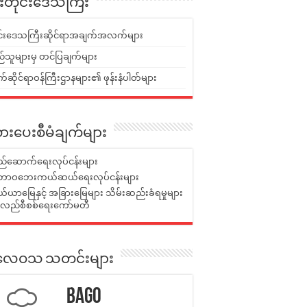
ူးတိုင်းဒေသကြီး
ုင်းဒေသကြီးဆိုင်ရာအချက်အလက်များ
်သူများမှ တင်ပြချက်များ
ဆိုင်ရာဝန်ကြီးဌာနများ၏ ဖုန်းနံပါတ်များ
ားပေးစီမံချက်များ
်ဆောက်ရေးလုပ်ငန်းများ
ာဝဘေးကယ်ဆယ်ရေးလုပ်ငန်းများ
ယာမြေနှင့် အခြားမြေများ သိမ်းဆည်းခံရမှုများ
န်လည်စီစစ်ရေးကော်မတီ
ုးလေဝသ သတင်းများ
Bago