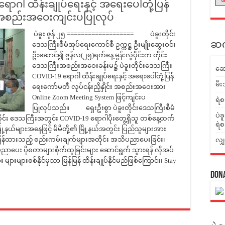
ာဂါ ထိန်းချုပ်ရေးနှင့် အရေးပေါ်တုံ့ပြန်
်း အစည်းအဝေးကျင်းပပြုလုပ်
ပဲခူး ဇွန် ၂၅ =================== ပဲခူးတိုင်း
ဆက်
ဒေသကြီးစီမံအုပ်ရေးကောင်စီ ဥက္ကဋ္ဌ ဦးမျိုးဆွေးဝင်း
ဦးဆောင်၍ ဇွန်လ(၂၅)ရက်နေ့ မွန်းလွဲပိုင်းက တိုင်း
ဒေသကြီးအစည်းအဝေးခန်းမ၌ ပဲခူးတိုင်းဒေသကြီး
ဆေ
COVID-19 ရောဂါ ထိန်းချုပ်ရေးနှင့် အရေးပေါ်တုံ့ပြန်
မီး
ရေးကော်မတီ လုပ်ငန်းညှိနှိုင်း အစည်းအဝေးအား
Online Zoom Meeting System ဖြင့်ကျင်းပ
ရဲစ
ပြုလုပ်သည်။ ရှေးဦးစွာ ပဲခူးတိုင်းဒေသကြီးစီမံ
ပဲခ
းတိုင်း ဒေသကြီးအတွင်း COVID-19 ရောဂါပိုးတွေ့ရှိသူ တစ်နေ့ထက်
ရဲစ
ို့နယ်များအနေဖြင့် မိမိတို့၏ မြို့နယ်အတွင်း ပြည်သူများအား
်ပြန်ထားသည့် စည်းကမ်းချက်များအတိုင်း အသိပညာပေးခြင်း၊
လျှ
ေး ပိုစတာများစိုက်ထူခြင်းများ ဆောင်ရွက် သွားရန် လိုအပ်
များစစ်နိုင်မှသာ မြန်မြန် ထိန်းချုပ်နိုင်မည်ဖြစ်ကြောင်း၊ Stay
Don