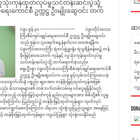
လူသုံးကုန်ထုတ်လုပ်မှုသင်တန်းဆင်းပွဲသို့
ပ်ရေးကောင်စီ ဥက္ကဋ္ဌ ဦးမျိုးဆွေဝင်း တက်
ဆက်
ပဲခူး ဇွန် ၃၀ ================ ပဲခူးတိုင်းဒေသ
ကြီးစီမံအုပ်ချုပ်ရေးကောင်စီ ဥက္ကဋ္ဌ ဦးမျိုးဆွေဝင်း
သည် ဇွန်လ (၃၀)ရက်နေ့ နံနက်(၁၀:၀၀)အချိန်က
ဆေ
ပဲခူးတိုင်းဒေသကြီး ရဲတပ်ဖွဲ့မှူးရုံး ရဲသူရိန်ခန်းမ၌ တန်
မီး
ဖိုးမြှင့်စားသောက် ကုန်နှင့် လူသုံးကုန်ထုတ်လုပ်မှု
သင်တန်းဆင်းပွဲသို့ တက်ရောက်ခဲ့သည်။
ရဲစ
ရှေးဦးစွာ ပဲခူးတိုင်းဒေသကြီးစီမံအုပ်ချုပ်ရေးကောင်စီ
ပဲခ
ဥက္ကဋ္ဌ ဦးမျိုးဆွေဝင်းက ယခု ဖွင့်လှစ်သင်ကြားပေးခဲ့
ရဲစ
ထွက်သီးနှံ ပစ္စည်း များအား တန်ဖိုးမြှင့်ထုတ်ကုန်အဖြစ်
လျှ
ာလည်း မိသားစုများ၏ တစ်ဘက်တစ်လမ်းမှ ဝင်ငွေရရှိနိုင်မည်
ဲ့သည့် တန်ဖိုးမြှင့်ထုတ်ကုန် နည်းပညာများအား မိမိတို့၏ လူမှု
ိုကြောင်း၊ ပြည်တွင်း၌ တန်ဖိုးမြှင့်ထုတ်ကုန်များ ထုတ်လုပ်
ာင်ရွက်စေလိုကြောင်း၊ ဒါမှသာ သုံးစွဲသူပြည်သူများ အနေဖြင့်
Don
န်ဖိုးမြှင့်ထုတ်ကုန်များ ကျယ်ပြန့်စွာ သုံးစွဲလာနိုင်မည်