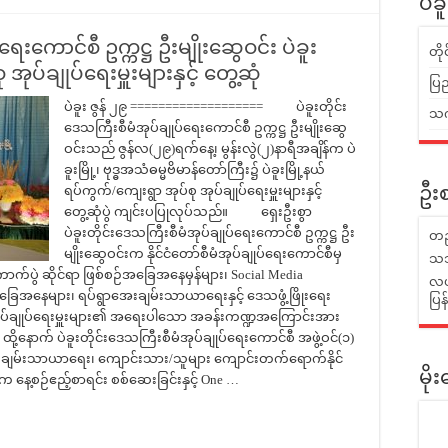
ပဲခ
ရေးကောင်စီ ဥက္ကဋ္ဌ ဦးမျိုးဆွေဝင်း ပဲခူး
တိ
အုပ်ချုပ်ရေးမှူးများနှင့် တွေ့ဆုံ
ပြည
ပဲခူး ဇွန် ၂၉ =================== ပဲခူးတိုင်း
သက်
ဒေသကြီးစီမံအုပ်ချုပ်ရေးကောင်စီ ဥက္ကဋ္ဌ ဦးမျိုးဆွေ
ဝင်းသည် ဇွန်လ(၂၉)ရက်နေ့၊ မွန်းလွဲ(၂)နာရီအချိန်က ပဲ
ခူးမြို့၊ ဗုဒ္ဓအသံဓမ္မဗိမာ‌န်တော်ကြီး၌ ပဲခူးမြို့နယ်
ရပ်ကွက်/ကျေးရွာ အုပ်စု အုပ်ချုပ်ရေးမှူးများနှင့်
ဦးစ
တွေ့ဆုံပွဲ ကျင်းပပြုလုပ်သည်။ ရှေးဦးစွာ
ပဲခူးတိုင်းဒေသကြီးစီမံအုပ်ချုပ်ရေးကောင်စီ ဥက္ကဋ္ဌ ဦး
တည
မျိုးဆွေဝင်းက နိုင်ငံတော်စီမံအုပ်ချုပ်ရေးကောင်စီမှ
သဘ
ောက်ပွဲ ဆိုင်ရာ ဖြစ်စဉ်အခြေအနေမှန်များ၊ Social Media
လယ်
အခြေအနေများ၊ ရပ်ရွာအေးချမ်းသာယာရေးနှင့် ဒေသဖွံ့ဖြိုးရေး
ပြ
ု အုပ်ချုပ်ရေးမှူးများ၏ အရေးပါသော အခန်းကဏ္ဍအကြောင်းအား
ာက် ပဲခူးတိုင်းဒေသကြီးစီမံအုပ်ချုပ်ရေးကောင်စီ အဖွဲ့ဝင်(၁)
်ရွာအေးချမ်းသာယာရေး၊ ကျောင်းသား/သူများ ကျောင်းတက်ရောက်နိုင်
မိ
က နေ့စဉ်ဧည့်စာရင်း စစ်ဆေးခြင်းနှင့် One …