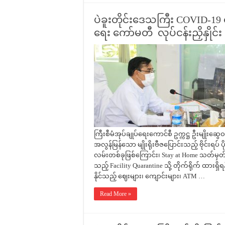
ပဲခူးတိုင်းဒေသကြီး COVID-19 ရေ
ရေး ကော်မတီ လုပ်ငန်းညှိနှို
ကြီးစီမံအုပ်ချုပ်ရေးကောင်စီ ဥက္ကဋ္ဌ ဦးမျိုးဆွေဝ
အလွန်မြန်သော မျိုးရိုးဗီဇပြောင်းသည့် ဗိုင်း
လမ်းတစ်ခုဖြစ်ကြောင်း၊ Stay at Home သတ်မှတ
သည့် Facility Quarantine သို့ တိုက်ရိုက် ထားရ
နိုင်သည့် ဈေးများ၊ ကျောင်းများ၊ ATM …
Read More »