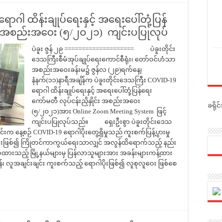
ာဂါ ထိန်းချုပ်ရေးနှင့် အရေးပေါ်တုံ့ပြန်
င်း အစည်းအဝေး (၅/၂၀၂၁) ကျင်းပပြုလုပ်
ပဲခူး ဇွန် ၂၉ ==================== ပဲခူးတိုင်း
ဒေသကြီးစီမံအုပ်ချုပ်ရေးကောင်စီရုံး၊ တော်ဝင်ဟံသာ
အစည်းအဝေးခန်းမ၌ ဇွန်လ (၂၉)ရက်နေ့၊
နံနက်(၁၁)နာရီအချိန်က ပဲခူးတိုင်းဒေသကြီး COVID-19
ရောဂါ ထိန်းချုပ်ရေးနှင့် အရေးပေါ်တုံ့ပြန်ရေး
ကော်မတီ လုပ်ငန်းညှိနှိုင်း အစည်းအဝေး
ခရို
(၅/၂၀၂၁)အား Online Zoom Meeting System ဖြင့်
ကျင်းပပြုလုပ်သည်။ ရှေးဦးစွာ ပဲခူးတိုင်းဒေသ
င်းက နေ့စဉ် COVID-19 ရောဂါပိုးတွေ့ရှိမှုသည် ကူးစက်ပြန့်ပွားမှု
ရပ် ပိုးဖြစ်၍ ကြိုတင်ကာကွယ်ရေးသာလျှင် အလွန်ထိရောက်သည့် နည်း
်ထားသည့် မြို့နယ်များမှ ပြန်လာသူများအား အခန်းများကန့်ထား
ှိရန်၊ လူအချင်းချင်း ကူးစက်သည့် ရောဂါပိုးဖြစ်၍ လူစုလူဝေး ဖြစ်စေ