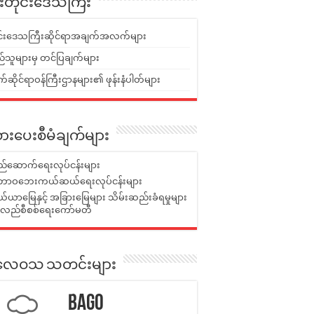
ူးတိုင်းဒေသကြီး
ုင်းဒေသကြီးဆိုင်ရာအချက်အလက်များ
်သူများမှ တင်ပြချက်များ
ဆိုင်ရာဝန်ကြီးဌာနများ၏ ဖုန်းနံပါတ်များ
ားပေးစီမံချက်များ
်ဆောက်ရေးလုပ်ငန်းများ
ာဝဘေးကယ်ဆယ်ရေးလုပ်ငန်းများ
ယာမြေနှင့် အခြားမြေများ သိမ်းဆည်းခံရမှုများ
န်လည်စီစစ်ရေးကော်မတီ
ုးလေဝသ သတင်းများ
Bago