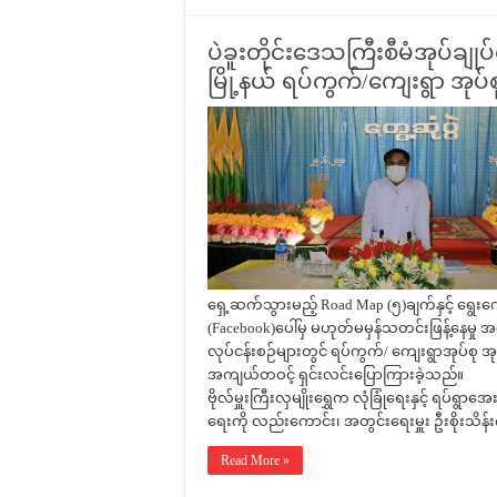
ပဲခူးတိုင်းဒေသကြီးစီမံအုပ်ချုပ်
မြို့နယ် ရပ်ကွက်/ကျေးရွာ အုပ်စု 
ရှေ့ဆက်သွားမည့် Road Map (၅)ချက်နှင့် ရွေးက
(Facebook)ပေါ်မှ မဟုတ်မမှန်သတင်းဖြန့်နေမှု 
လုပ်ငန်းစဉ်များတွင် ရပ်ကွက်/ ကျေးရွာအုပ်စ
အကျယ်တဝင့် ရှင်းလင်းပြောကြားခဲ့သည်။ ထို့နေ
ဗိုလ်မှူးကြီးလှမျိုးရွှေက လုံခြုံရေးနှင့် ရပ
ရေးကို လည်းကောင်း၊ အတွင်းရေးမှူး ဦးစိုးသိန်း
Read More »