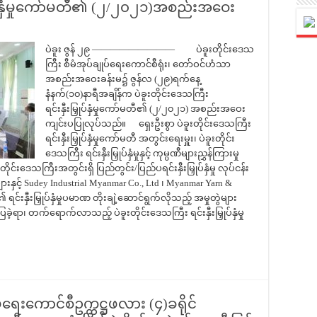
ြှုပ်နှံမှုကော်မတီ၏ (၂/၂၀၂၁)အစည်းအဝေး
ပဲခူး ဇွန် ၂၉ ————————— ပဲခူးတိုင်းဒေသ
ကြီး စီမံအုပ်ချုပ်ရေးကောင်စီရုံး၊ တော်ဝင်ဟံသာ
အစည်းအဝေးခန်းမ၌ ဇွန်လ (၂၉)ရက်နေ့
နံနက်(၁၀)နာရီအချိန်က ပဲခူးတိုင်းဒေသကြီး
ရင်းနှီးမြှုပ်နှံမှုကော်မတီ၏ (၂/၂၀၂၁) အစည်းအဝေး
ကျင်းပပြုလုပ်သည်။ ရှေးဦးစွာ ပဲခူးတိုင်းဒေသကြီး
ရင်းနှီးမြှုပ်နှံမှုကော်မတီ အတွင်းရေးမှူး၊ ပဲခူးတိုင်း
ဒေသကြီး ရင်းနှီးမြှုပ်နှံမှုနှင့် ကုမ္ပဏီများညွှန်ကြားမှု
ုင်းဒေသကြီးအတွင်းရှိ ပြည်တွင်း/ပြည်ပရင်းနှီးမြှုပ်နှံမှု လုပ်ငန်း
့် Sudey Industrial Myanmar Co., Ltd ၊ Myanmar Yarn &
၏ ရင်းနှီးမြှုပ်နှံမှုပမာဏ တိုးချဲ့ဆောင်ရွက်လိုသည့် အမှုတွဲများ
ဲ့ရာ၊ တက်ရောက်လာသည့် ပဲခူးတိုင်းဒေသကြီး ရင်းနှီးမြှုပ်နှံမှု
ပ်ရေးကောင်စီဥက္ကဋ္ဌဖလား (၄)ခရိုင်