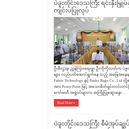
ပဲခူးတိုင်းဒေသကြီး ရင်းနှီးမ
ကျင်းပပြုလုပ်
ဦးစီးဌာန၊ ညွှန်ကြားရေးမှူး ဦးကိုကိုလတ်က ပဲခူးတိ
များ လည်ပတ်ဆောင်ရွက်နေ သည့် အခြေအနေများနှင
Fabric Technology နှင့် Panko Bago Co., Ltd တို့
အား Power Point ဖြင့် အသေးစိတ်ရှင်းလင်းတင်ပြခ
ကော်မတီ အဖွဲ့ဝင်များက အကြုံပြုဆွေးနွေး …
Read More »
ပဲခူးတိုင်းဒေသကြီး စီမံအုပ်ချု