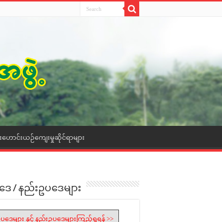
ေးဟောင်းယဉ်ကျေးမှုဆိုင်ရာများ
ဒေ / နည်းဥပဒေများ
ပဒေများ နှင့် နည်းဥပဒေများကြည့်ရှုရန် >>