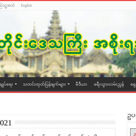
ည်သူ့အသံ
English
ချုပ်ရေး
သတင်းထုတ်ပြန်ချက်များ
မီဒီယာ
ခရီးသွားလမ်းညွှန်
ရှ
ဥပ
2021
ဥ