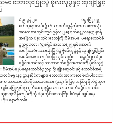
ာလုံးပြိုင်ပွဲ ဗိုလ်လုပွဲနှင့် ဆုချီးမြှင့်
်
ပဲခူး ဇွန် ၂၈ ————————— ပဲခူးမြို့ ရွှေ
မော်ဘုရားလမ်းရှိ ဟံသာဝတီယူနိုက်တက် ဘောလုံး
အားကစားကွင်းတွင် ဇွန်လ(၂၈) ရက်နေ့ ညနေ(၃)နာရီ
အချိန်က ပဲခူးတိုင်းဒေသကြီးစီမံအုပ်ချုပ်ရေးကောင်စီ
ဥက္ကဋ္ဌဖလား (၄)ခရိုင် အသက်(၂၅)နှစ်အောက်
အမျိုးသမီးဘောလုံးပြိုင်ပွဲ ဗိုလ်လုပွဲနှင့် ဆုချီးမြှင့်ခြင်း
အခမ်းအနား ကျင်းပပြုလုပ်သည်။ ရှေးဦးစွာ ပဲခူး
ခရိုင်အသင်းနှင့် သာယာဝတီခရိုင်အသင်းတို့ ဗိုလ်လုပွဲ
 စီမံအုပ်ချုပ်ရေးကောင်စီဥက္ကဋ္ဌ ဦးမျိုးဆွေဝင်းနှင့် ကောင်စီအဖွဲ့
ိယတပ်မမှူးနှင့် ဌာနဆိုင်ရာများ၊ ဘောလုံးအားကစား စိတ်ပါဝင်စား
းက သာယာဝတီခရိုင်အသင်းအား (၄:၃) ဂိုးဖြင့် အနိုင်ရ ဗိုလ်စွဲသွား
း ကျင်းပပြုလုပ်ရာ ဒုတိယဆုရရှိသော သာယာဝတီခရိုင် အသင်း
(၁၀)သိန်းကျပ်တို့ကို ပဲခူးတိုင်းဒေသကြီး စီမံအုပ်ချုပ်ရေး
 ဂိုး၊ နောက်တန်း၊ …