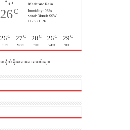
Moderate Rain
26
C
humidity: 93%
wind: 3km/h SSW
H 26 • L 26
C
C
C
C
C
26
27
28
26
29
SUN
MON
TUE
WED
THU
င်အလိုက် မိုးလေဝသ သတင်းများ