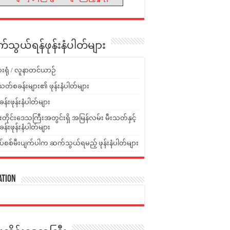
သွယ်ရန်ဖုန်းနံပါတ်များ
းရုံ / လူနာတင်ယာဉ်
သတ်စခန်းများ၏ ဖုန်းနံပါတ်များ
ခန်းဖုန်းနံပါတ်များ
ူးတိုင်းဒေသကြီးအတွင်းရှိ အမြန်လမ်း မီးသတ်နှင့်
ခန်းဖုန်းနံပါတ်များ
ပ်စစ်မီးပျက်ပါက ဆက်သွယ်ရမည့် ဖုန်းနံပါတ်များ
ation