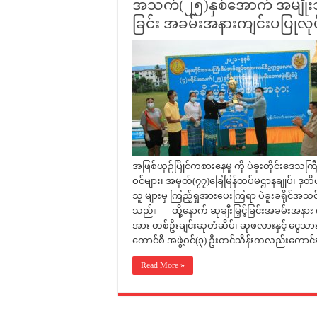
အသက်(၂၅)နှစ်အောက် အမျိုးသမီး ဘေ
ခြင်း အခမ်းအနားကျင်းပပြုလုပ
အဖြစ်ယှဉ်ပြိုင်ကစားနေမှု ကို ပဲခူးတိုင်းဒေသကြီး
ဝင်များ၊ အမှတ်(၇၇)‌ခြေမြန်တပ်မဌာနချုပ်၊ ဒုတ
သူ များမှ ကြည့်ရှုအားပေးကြရာ ပဲခူးခရိုင်အသင်
သည်။ ထို့နောက် ဆုချီးမြှင့်ခြင်းအခမ်းအနာ
အား တစ်ဦးချင်းဆုတံဆိပ်၊ ဆုဖလားနှင့် ငွေသားဆု
ကောင်စီ အဖွဲ့ဝင်(၃) ဦးတင်သိန်းကလည်းကောင်း၊
Read More »