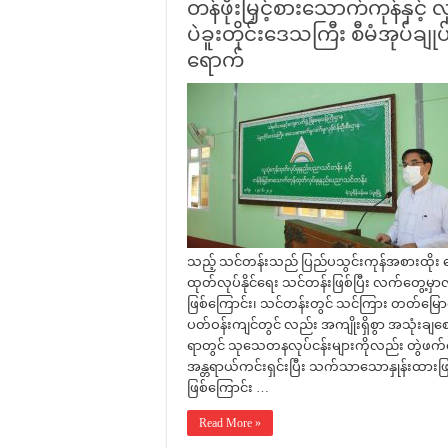
တန်ဖိုးမြှင့်စားသောက်ကုန်နှင့် 
ပဲခူးတိုင်းဒေသကြီး စီမံအုပ်ချု
ရောက်
သည့် သင်တန်းသည် ပြည်ပသွင်းကုန်အစားထိုး ဒေသ
ထုတ်လုပ်နိုင်ရေး သင်တန်းဖြစ်ပြီး လက်တွေ့မှ
ဖြစ်ကြောင်း၊ သင်တန်းတွင် သင်ကြား တတ်မြောက်ခ
ပတ်ဝန်းကျင်တွင် လည်း အကျိုးရှိစွာ အသုံးချစေလ
ရာတွင် သုသေတနလုပ်ငန်းများကိုလည်း တွဲဖက်ဆေ
အန္တရာယ်ကင်းရှင်းပြီး သက်သာသောနှုန်းထားဖြင့် တ
ဖြစ်ကြောင်း …
Read More »