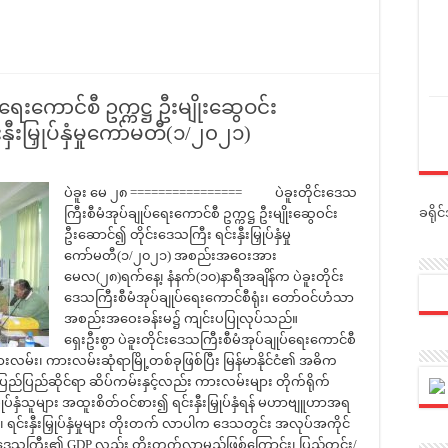
ရေးကောင်စီ ဥက္ကဋ္ဌ ဦးမျိုးဆွေဝင်း
ီးမြှုပ်နှံမှုကော်မတီ(၁/၂၀၂၁)
ပဲခူး မေ ၂၈ ================ ပဲခူးတိုင်းဒေသ
ခရို
ကြီးစီမံအုပ်ချုပ်ရေးကောင်စီ ဥက္ကဋ္ဌ ဦးမျိုးဆွေဝင်း
ဦးဆောင်၍ တိုင်းဒေသကြီး ရင်းနှီးမြှုပ်နှံမှု
ကော်မတီ(၁/၂၀၂၁) အစည်းအဝေးအား
မေလ(၂၈)ရက်နေ့၊ နံနက်(၁၀)နာရီအချိန်က ပဲခူးတိုင်း
ဒေသကြီးစီမံအုပ်ချုပ်ရေးကောင်စီရုံး၊ တော်ဝင်ဟံသာ
အစည်းအဝေးခန်းမ၌ ကျင်းပပြုလုပ်သည်။
ရှေးဦးစွာ ပဲခူးတိုင်းဒေသကြီးစီမံအုပ်ချုပ်ရေးကောင်စီ
းလမ်း၊ ကားလမ်းဆုံရာမြို့တစ်ခုဖြစ်ပြီး မြန်မာနိုင်ငံ၏ အဓိက
ပြည်ဆိုင်ရာ ဆိပ်ကမ်းနှင့်လည်း ကားလမ်းများ တိုက်ရိုက်
ြှုပ်နှံသူများ အထူးစိတ်ဝင်စား၍ ရင်းနှီးမြှုပ်နှံရန် မဟာဗျူဟာအရ
င်းနှီးမြှုပ်နှံမှုများ တိုးတက် လာပါက ဒေသတွင်း အလုပ်အကိုင်
င်းဒေသကြီး၏ GDP လည်း တိုးတက်လာမည်ဖြစ်ကြောင်း၊ ပြည်တွင်း/