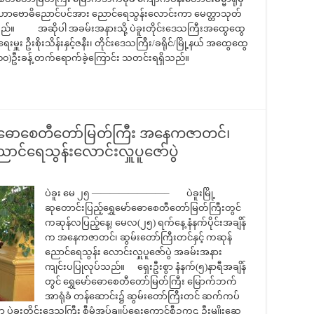
်ရှိ မဟာဗောဓိညောင်ပင်အား ညောင်ရေသွန်းလောင်းကာ မေတ္တာသုတ်
ှိရသည်။ အဆိုပါ အခမ်းအနားသို့ ပဲခူးတိုင်းဒေသကြီးအထွေထွေ
းမှူး ဦးစိုးသိန်းနှင့်ဇနီး၊ တိုင်းဒေသကြီး/ခရိုင်/မြို့နယ် အထွေထွေ
း(၂၀၀)ဦးခန့် တက်ရောက်ခဲ့ကြောင်း သတင်းရရှိသည်။
ေမော်ဓောစေတီတော်မြတ်ကြီး အနေကဇာတင်၊
ောင်ရေသွန်းလောင်းလှူပူဇော်ပွဲ
ပဲခူး မေ ၂၅ ————————– ပဲခူးမြို့
ဆုတောင်းပြည့်ရွှေမော်ဓောစေတီတော်မြတ်ကြီးတွင်
ကဆုန်လပြည့်နေ့၊ မေလ(၂၅) ရက်နေ့ နံနက်ပိုင်းအချိန်
က အနေကဇာတင်၊ ဆွမ်းတော်ကြီးတင်နှင့် ကဆုန်
ညောင်ရေသွန်း လောင်းလှူပူဇော်ပွဲ အခမ်းအနား
ကျင်းပပြုလုပ်သည်။ ရှေးဦးစွာ နံနက်(၅)နာရီအချိန်
တွင် ရွှေမော်ဓောစေတီတော်မြတ်ကြီး မြောက်ဘက်
အာရုံခံ တန်ဆောင်း၌ ဆွမ်းတော်ကြီးတင် ဆက်ကပ်
ာ ပဲခူးတိုင်းဒေသကြီး စီမံအုပ်ချုပ်ရေးကောင်စီဥက္ကဌ ဦးမျိုးဆွေ