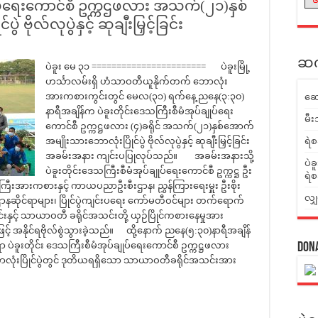
ချုပ်ရေးကောင်စီ ဥက္ကဌဖလား အသက်(၂၁)နှစ်
ဗိုလ်လုပွဲနှင့် ဆုချီးမြှင့်ခြင်း
ဆက်
ပဲခူး မေ ၃၁ ======================= ပဲခူးမြို့
ဟင်္သာလမ်းရှိ ဟံသာဝတီယူနိုက်တက် ဘောလုံး
အားကစားကွင်းတွင် မေလ(၃၁) ရက်နေ့ ညနေ(၃:၃၀)
ဆေ
နာရီအချိန်က ပဲခူးတိုင်းဒေသကြီးစီမံအုပ်ချုပ်ရေး
မီး
ကောင်စီ ဥက္ကဋ္ဌဖလား (၄)ခရိုင် အသက်(၂၁)နှစ်အောက်
အမျိုးသားဘောလုံးပြိုင်ပွဲ ဗိုလ်လုပွဲနှင့် ဆုချီးမြှင့်ခြင်း
ရဲစ
အခမ်းအနား ကျင်းပပြုလုပ်သည်။ အခမ်းအနားသို့
ပဲခ
ပဲခူးတိုင်းဒေသကြီးစီမံအုပ်ချုပ်ရေးကောင်စီ ဥက္ကဋ္ဌ ဦး
ရဲစ
ဒေသကြီးအားကစားနှင့် ကာယပညာဦးစီးဌာန၊ ညွှန်ကြားရေးမှူး ဦးစိုး
လျှ
့်ဌာနဆိုင်ရာများ၊ ပြိုင်ပွဲကျင်းပရေး ကော်မတီဝင်များ တက်ရောက်
င်းနှင့် သာယာဝတီ ခရိုင်အသင်းတို့ ယှဉ်ပြိုင်ကစားနေမှုအား
ြင့် အနိုင်ရဗိုလ်စွဲသွားခဲ့သည်။ ထို့နောက် ညနေ(၅:၃၀)နာရီအချိန်
ရာ ပဲခူးတိုင်း ဒေသကြီးစီမံအုပ်ချုပ်ရေးကောင်စီ ဥက္ကဋ္ဌဖလား
Don
ာလုံးပြိုင်ပွဲတွင် ဒုတိယရရှိသော သာယာဝတီခရိုင်အသင်းအား