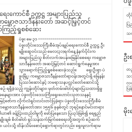
ပဲခ
ပ်ရေးကောင်စီ ဥက္ကဋ္ဌ အများပြည်သူ
တိ
မ္ဘောဇသာဒီနန်းတော် အဆင့်မြှင့်တင်
ပြည
်ကြည့်ရှုစစ်ဆေး
သက်
ပဲခူး မေ ၃၁ ==========================
ပဲခူးတိုင်းဒေသကြီးစီမံအုပ်ချုပ်ရေးကောင်စီ ဥက္ကဋ္ဌ ဦး
မျိုးဆွေဝင်းသည် မေလ(၃၁)ရက်နေ့ နံနက်ပိုင်းက
ဦးစ
အများပြည်သူ စိတ်လက်အပန်းဖြေနိုင်စေရေး ကမ္ဘောဇ
သာဒီနန်းတော် အဆင့်မြှင့်တင် ဆောင်ရွက်နေမှုအား
တည
သွားရောက်ကြည့်ရှုစစ်ဆေးခဲ့သည်။ ရှေးဦးစွာ ပဲ
ခူးမြို့၊ ကမ္ဘောဇသာဒီနန်းတော်ရာဝန်းအတွင်းရှိ မြေနန်း
သဘ
ပြဿဒ်ဆောင်နှင့် ဘမရာသနပလ္လင်တော်ဆောင်သို့
လယ်
ပြ
ဉ် ရရှိခဲ့သည့် ကျွန်းတိုင်များ၊ မှတ်တမ်းဓါတ်ပုံများပြသထားရှိမှု
ေအနေများအား ပဲခူးတိုင်းဒေသကြီးရှေးဟောင်းသုတသနနှင့်
ြင့်ဇော်က လိုက်လံရှင်းလင်းတင်ပြခဲ့ရာ၊ ပဲခူးတိုင်းဒေသကြီးစီမံ
က ကမ္ဘောဇသာဒီနန်းတော်အား ၁၅၅၆ ခုနှစ်တွင် ဘုရင့်နောင်မင်းတရား
မိ
ပါယာ၏ ခန့်ငြားထည်ဝါမှုကို ဖော်ပြနေသော ပြယုဒ်ဖြစ်၍ ရေရှည်
မျိုးချစ် စိတ်ဓါတ် ရှင်သန်ထက်မြက်စေရေးတို့အတွက် စဉ်ဆက်
း၊ ယင်းသို့ ထိန်းသိမ်းစောင့်ရှောက်ရာတွင်လည်း ရှေးမူလက်ရာမ