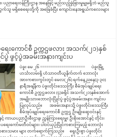
ညာရေးဝန်ကြီးဌာန အနေဖြင့် မည်သည့်ခွဲခြားမှုမျှမရှိဘဲ မည်သူ
က်သူ မရှိစေရေးတို့ကို အ‌ခြေခံပြီး ကျောင်းနေအရွယ်ကလေးများ
ချုပ်ရေးကောင်စီ ဥက္ကဌဖလား အသက်(၂၁)နှစ်
ပွဲ ဖွင့်ပွဲအခမ်းအနားကျင်းပ
ပဲခူး မေ ၂၆ ===================== ပဲခူးမြို့
ဟင်္သာလမ်းရှိ ဟံသာဝတီယူနိုက်တက် ဘောလုံး
အားကစားကွင်းတွင် မေလ(၂၆) ရက်နေ့ ညနေ(၃:၃၀)
နာရီအချိန်က ပဲခူးတိုင်းဒေသကြီး စီမံအုပ်ချုပ်ရေး
ကောင်စီ ဥက္ကဌဖလား (၄)ခရိုင် အသက်(၂၁)နှစ်အောက်
အမျိုးသားဘောလုံးပြိုင်ပွဲ ဖွင့်ပွဲအခမ်းအနား ကျင်းပ
ပြုလုပ်သည်။ အခမ်းအနားသို့ ပဲခူးတိုင်းဒေသကြီး
စီမံအုပ်ချုပ်ရေးကောင်စီ ဥက္ကဌ ဦးမျိုးဆွေဝင်းနှင့်
် ကာယပညာဦးစီးဌာန၊ ညွှန်ကြားရေးမှူး ဦးစိုးအောင်နှင့် တိုင်း၊
ဲကျင်းပရေးကော်မတီဝင်များ၊ ပါဝင်ယှဉ်ပြိုင်ကစားကြမည့် ဘောလုံး
အားကစားသမား များ တက်ရောက်ကြသည်။ ရှေးဦးစွာ ပဲခူးတိုင်း