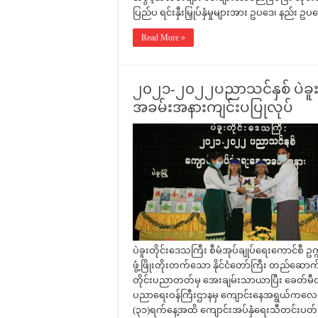
ပြည်ပ ရင်းနှီးမြှုပ်နှံမှုများအား ဥပဒေ၊ နည်း ဥ
Read More »
၂၀၂၁-၂၀၂၂ပညာသင်နှစ် ပဲခူးတ
အခမ်းအနားကျင်းပပြုလုပ်
ပဲခူးတိုင်းဒေသကြီး စီမံအုပ်ချုပ်ရေးကောင်စီ
ဖွံ့ဖြိုးတိုးတက်သော နိုင်ငံတော်ကြီး တည်ဆောက်
တိုင်းပညာတတ်မှ အေးချမ်းသာယာပြီး ခေတ်မီတို
ပညာရေးဝန်ကြီးဌာနမှ ကျောင်းနေအရွယ်ကလေးအ
(၃၁)ရက်နေ့အထိ ကျောင်းအပ်နှံရေးသီတင်းပတ်အဖြ