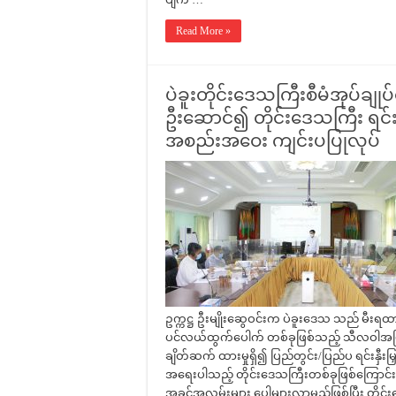
Read More »
ပဲခူးတိုင်းဒေသကြီးစီမံအုပ်ချုပ်
ဦးဆောင်၍ တိုင်းဒေသကြီး ရင်းနှ
အစည်းအဝေး ကျင်းပပြုလုပ်
ဥက္ကဋ္ဌ ဦးမျိုးဆွေဝင်းက ပဲခူးဒေသ သည် မီးရထာ
ပင်လယ်ထွက်ပေါက် တစ်ခုဖြစ်သည့် သီလဝါအပြည်
ချိတ်ဆက် ထားမှုရှိ၍ ပြည်တွင်း/ပြည်ပ ရင်းနှီးမ
အရေးပါသည့် တိုင်းဒေသကြီးတစ်ခုဖြစ်ကြောင်း၊ ရ
အခွင့်အလမ်းများ ပေါများလာမည်ဖြစ်ပြီး တို