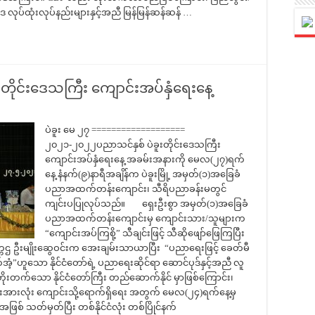
ပဒေ လုပ်ထုံးလုပ်နည်းများနှင့်အညီ မြန်မြန်ဆန်ဆန် …
ိုင်းဒေသကြီး ကျောင်းအပ်နှံရေးနေ့
ပဲခူး မေ ၂၇ ===================
၂၀၂၁-၂၀၂၂ပညာသင်နှစ် ပဲခူးတိုင်းဒေသကြီး
ကျောင်းအပ်နှံရေးနေ့ အခမ်းအနားကို မေလ(၂၇)ရက်
နေ့ နံနက်(၉)နာရီအချိန်က ပဲခူးမြို့ အမှတ်(၁)အ‌ခြေခံ
ပညာအထက်တန်းကျောင်း၊ သီရိပညာခန်းမတွင်
ကျင်းပပြုလုပ်သည်။ ရှေးဦးစွာ အမှတ်(၁)အ‌ခြေခံ
ပညာအထက်တန်းကျောင်းမှ ကျောင်းသား/သူများက
“ကျောင်းအပ်ကြစို့” သီချင်းဖြင့် သီဆိုဖျော်ဖြေကြပြီး
 ဥက္ကဌ ဦးမျိုးဆွေဝင်းက အေးချမ်းသာယာပြီး “ပညာရေးဖြင့် ခေတ်မီ
အံ့”ဟူ‌သော နိုင်ငံတော်ရဲ့ ပညာရေးဆိုင်ရာ ဆောင်ပုဒ်နှင့်အညီ လူ
းတက်သော နိုင်ငံတော်ကြီး တည်ဆောက်နိုင် မှာဖြစ်ကြောင်း၊
ားလုံး ကျောင်းသို့ရောက်ရှိရေး အတွက် မေလ(၂၄)ရက်နေ့မှ
စ် သတ်မှတ်ပြီး တစ်နိုင်ငံလုံး တစ်ပြိုင်နက်