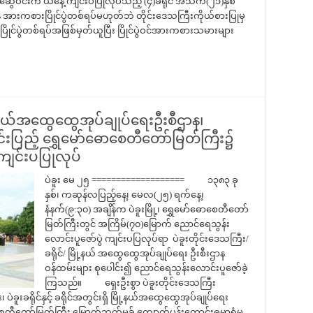
ုးဆွေဝင်းက ယနေ့ ကျင်းပပြုလုပ်သည့် (၄)ခရိုင် အသက်(၂၁)နှစ်
 အားကစားပြိုင်ပွဲတစ်ရပ်မဟုတ်ဘဲ တိုင်းဒေသကြီးကိုယ်စားပြုမှ
ပြိုင်ပွဲတစ်ရပ်အဖြစ်မှတ်ယူပြီး ပြိုင်ပွဲဝင်အားကစားသမားများ
ြို့နယ်အထွေထွေအုပ်ချုပ်ရေးဦးစီဌာန၊
ာင်းပြည့် ရွှေမော်ဓောစေတီတော်မြတ်ကြီး၌
ကျင်းပပြုလုပ်
ပဲခူး မေ ၂၅ =================== ၁၃၈၃ ခု
နှစ်၊ ကဆုန်လပြည့်နေ့၊ မေလ(၂၅) ရက်နေ့၊
နံနက်(၉:၃၀) အချိန်က ပဲခူးမြို့၊ ရွှေမော်ဓောစေတီတော်
မြတ်ကြီးတွင် အကြိမ်(၇၀)မြောက် ညောင်ရေသွန်း
လောင်းပူဇော်ပွဲ ကျင်းပပြလုပ်ရာ ပဲခူးတိုင်းဒေသကြီး/
ခရိုင်/ မြို့နယ် အထွေထွေအုပ်ချုပ်ရေး ဦးစီးဌာန
ဝန်ထမ်းများ စုပေါင်း၍ ညောင်ရေသွန်းလောင်းပူဇော်ခဲ့
ကြသည်။ ရှေးဦးစွာ ပဲခူးတိုင်းဒေသကြီး
ဲခူးခရိုင်နှင့် ခရိုင်အတွင်းရှိ မြို့နယ်အထွေထွေအုပ်ချုပ်ရေး
 စေတီတော်မြတ်ကြီး မြောက်ဘက်မုခ် ကျောက်ပန်းတောင်းဓမ္မာရုံမှ