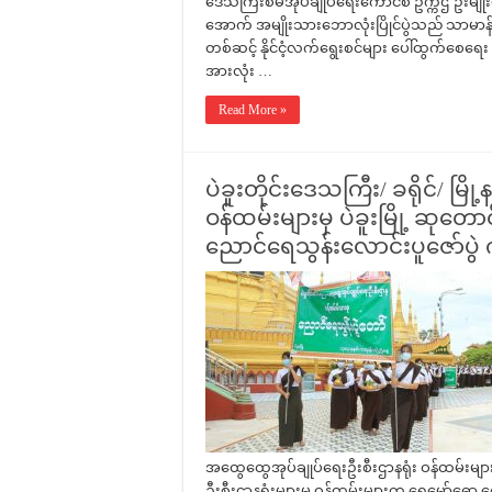
ဒေသကြီးစီမံအုပ်ချုပ်ရေးကောင်စီ ဥက္ကဌ ဦးမျိ
အောက် အမျိုးသားဘောလုံးပြိုင်ပွဲသည် သာမာန်
တစ်ဆင့် နိုင်ငံ့လက်ရွေးစင်များ ပေါ်ထွက်စေရေး 
အားလုံး …
Read More »
ပဲခူးတိုင်းဒေသကြီး/ ခရိုင်/ မ
ဝန်ထမ်းများမှ ပဲခူးမြို့ ဆုတေ
ညောင်ရေသွန်းလောင်းပူဇော်ပွဲ 
အထွေထွေအုပ်ချုပ်ရေးဦးစီးဌာနရုံး ဝန်ထမ်းများ၊ ပ
ဦးစီးဌာနရုံးများမှ ဝန်ထမ်းများက ရွှေမော်ဓော