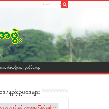
ေးဟောင်းယဉ်ကျေးမှုဆိုင်ရာများ
ဒေ / နည်းဥပဒေများ
ပဒေများ နှင့် နည်းဥပဒေများကြည့်ရှုရန် >>