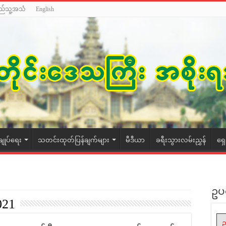
ည်သူ့အသံ
English
ချုပ်ရေး
သတင်းထုတ်ပြန်ချက်များ
မီဒီယာ
ခရီးသွားလမ်းညွှန်
ရှ
ဥပ
021
ဥ