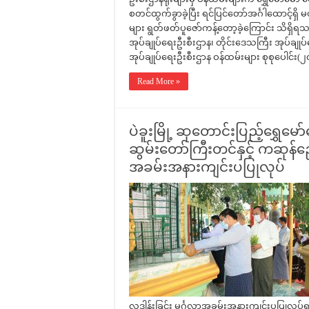
စတင်ထွက်ခွာခဲ့ပြီး ရင်ပြင်တော်အင်္ဂါထောင့
များ ရွတ်ဖတ်ပူဇော်ကန့်တော့ခဲ့ကြောင်း သိရ
အုပ်ချုပ်ရေးဦးစီးဌာန၊ တိုင်းဒေသကြီး အုပ်ချုပ်ရေ
အုပ်ချုပ်ရေးဦးစီးဌာန ဝန်ထမ်းများ စုစုပေါင်
Read More »
ပဲခူးမြို့ ဆုတောင်းပြည့်ရွှ
ဆွမ်းတော်ကြီးတင်နှင့် ကဆုန်ည
အခမ်းအနားကျင်းပပြုလုပ်
လှူဒါန်းခြင်း မင်္ဂလာအခမ်းအနားကျင်းပပြုလုပ်ရ