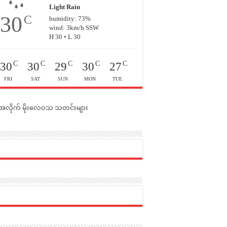
Light Rain
30
C
humidity: 73%
wind: 3km/h SSW
H 30 • L 30
C
C
C
C
C
30
30
29
30
27
FRI
SAT
SUN
MON
TUE
င်အလိုက် မိုးလေဝသ သတင်းများ