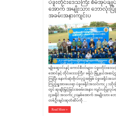
ပဲခူးတိုင်းဒေသကြီး စီမံအုပ်
အောက် အမျိုးသား ဘောလုံးပြိုင်ပွဲ 
အခမ်းအနားကျင်းပ
မျိုးဆွေဝင်းနှင့် ကောင်စီဝင်များ၊ ပဲခူးတိုင်း
အောင်နှင့် တိုင်းဒေသကြီး/ ခရိုင်၊ မြို့နယ်အဆင
ကြပြီး နောက်ဆုံးဗိုလ်လုပွဲအဖြစ် ပဲခူးခရိုင်အသ
ကြည့်ရှုအားပေးရာ ပဲခူးခရိုင်အသင်းက(၂:၁)ဂိုးဖ
တွင် ဆုချီးမြှင့်ခြင်းအခမ်းအနား ကျင်းပပြုလုပ်
(၄)ခရိုင် အသက်(၂၁)နှစ်အောက် အမျိုးသား ဘေ
တစ်ဦးချင်းဆုတံဆိပ်ကို …
Read More »