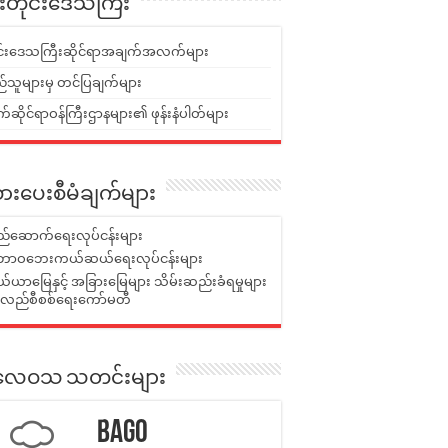
ူးတိုင်းဒေသကြီး
ုင်းဒေသကြီးဆိုင်ရာအချက်အလက်များ
်သူများမှ တင်ပြချက်များ
ဆိုင်ရာဝန်ကြီးဌာနများ၏ ဖုန်းနံပါတ်များ
ားပေးစီမံချက်များ
်ဆောက်ရေးလုပ်ငန်းများ
ာဝဘေးကယ်ဆယ်ရေးလုပ်ငန်းများ
ယာမြေနှင့် အခြားမြေများ သိမ်းဆည်းခံရမှုများ
န်လည်စီစစ်ရေးကော်မတီ
ုးလေဝသ သတင်းများ
Bago