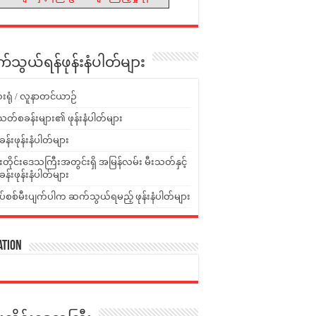
သွယ်ရန်ဖုန်းနံပါတ်များ
းရုံ / လူနာတင်ယာဉ်
သတ်စခန်းများ၏ ဖုန်းနံပါတ်များ
ခန်းဖုန်းနံပါတ်များ
ူးတိုင်းဒေသကြီးအတွင်းရှိ အမြန်လမ်း မီးသတ်နှင့်
ခန်းဖုန်းနံပါတ်များ
ပ်စစ်မီးပျက်ပါက ဆက်သွယ်ရမည့် ဖုန်းနံပါတ်များ
ation