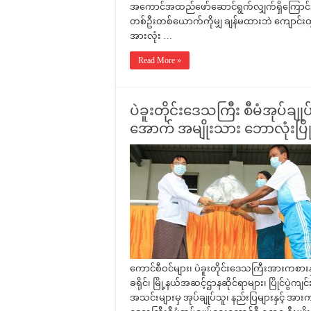
အကောင်အထည်ဖော်ဆောင်ရွက်လျှက်ရှိကြောင်း၊ ပ
တစ်ဦးတစ်ယောက်ကိုမျှ ချန်မထားဘဲ ကျောင်းထွ
အားလုံး …
Read More »
ပဲခူးတိုင်းဒေသကြီး စီမံအုပ်
အောက် အမျိုးသား ဘောလုံးပြိုင်
ကောင်စီဝင်များ၊ ပဲခူးတိုင်းဒေသကြီးအားကစားနှင့
ခရိုင်၊ မြို့နယ်အဆင့်ဌာနဆိုင်ရာများ၊ ပြိုင်ပွ
အသင်းများမှ အုပ်ချုပ်သူ၊ နည်းပြများနှင့် 