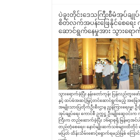
ပဲခူးတိုင်းဒေသကြီးစီမံအုပ်ချု
စိတ်လက်အပန်းဖြေနိုင်စေရေး က
ဆောင်ရွက်နေမှုအား သွားရောက
သွားရောက်ခဲ့ပြီး နန်းတော်ကုန်း ပြန်လည်တူးဖော်စ
နှင့် ထပ်မံအဆင့်မြှင့်တင်ဆောင်ရွက်မည့် အခြ
အမျိုးသားပြတိုက်ဦးစီးဌာန ညွှန်ကြားရေးမှူး ဦးမ
အုပ်ချုပ်ရေး ကောင်စီ ဥက္ကဋ္ဌ ဦးမျိုးဆွေဝင်း
ကြီးက တည်ဆောက်ခဲ့ပြီး ၁၆ရာစုရှိ မြန်မာ့အင်
တည်တံ့စေရေး၊ နောင်မျိုးဆက်သစ်များထိတိုင် 
မပြတ် ထိန်းသိမ်းစောင့်ရှောက်ရမည်ဖြစ် ကြောင်
ပျက် …