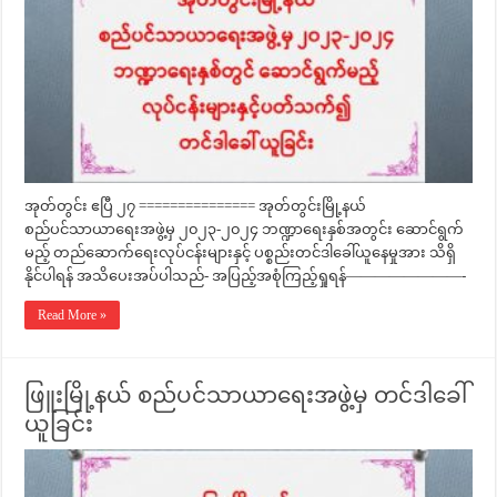
အုတ်တွင်း ဧပြီ ၂၇ =============== အုတ်တွင်းမြို့နယ်
စည်ပင်သာယာရေးအဖွဲ့မှ ၂၀၂၃-၂၀၂၄ ဘဏ္ဍာရေးနှစ်အတွင်း ဆောင်ရွက်
မည့် တည်ဆောက်ရေးလုပ်ငန်းများနှင့် ပစ္စည်းတင်ဒါခေါ်ယူနေမှုအား သိရှိ
နိုင်ပါရန် အသိပေးအပ်ပါသည်- အပြည့်အစုံကြည့်ရှုရန်————————-
Read More »
ဖြူးမြို့နယ် စည်ပင်သာယာရေးအဖွဲ့မှ တင်ဒါခေါ်
ယူခြင်း