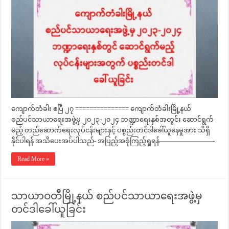
ကျောက်တံခါး ဧပြီ ၂၇ =============== ကျောက်တံခါးမြို့နယ်
စည်ပင်သာယာရေးအဖွဲ့မှ ၂၀၂၃-၂၀၂၄ ဘဏ္ဍာရေးနှစ်အတွင်း ဆောင်ရွက်
မည့် တည်ဆောက်ရေးလုပ်ငန်းများနှင့် ပစ္စည်းတင်ဒါခေါ်ယူနေမှုအား သိရှိ
နိုင်ပါရန် အသိပေးအပ်ပါသည်- အပြည့်အစုံကြည့်ရှုရန်————————-
Read More »
သာယာဝတီမြို့နယ် စည်ပင်သာယာရေးအဖွဲ့မှ
တင်ဒါခေါ်ယူခြင်း