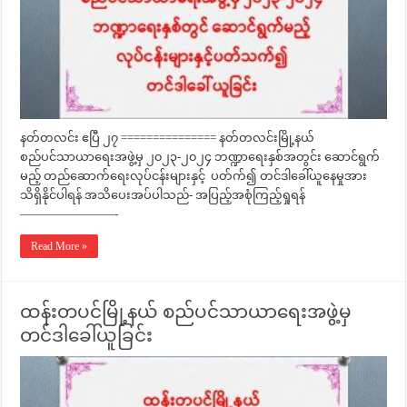
နတ်တလင်း ဧပြီ ၂၇ =============== နတ်တလင်းမြို့နယ်
စည်ပင်သာယာရေးအဖွဲ့မှ ၂၀၂၃-၂၀၂၄ ဘဏ္ဍာရေးနှစ်အတွင်း ဆောင်ရွက်
မည့် တည်ဆောက်ရေးလုပ်ငန်းများနှင့် ပတ်က်၍ တင်ဒါခေါ်ယူနေမှုအား
သိရှိနိုင်ပါရန် အသိပေးအပ်ပါသည်- အပြည့်အစုံကြည့်ရှုရန်
————————-
Read More »
ထန်းတပင်မြို့နယ် စည်ပင်သာယာရေးအဖွဲ့မှ
တင်ဒါခေါ်ယူခြင်း