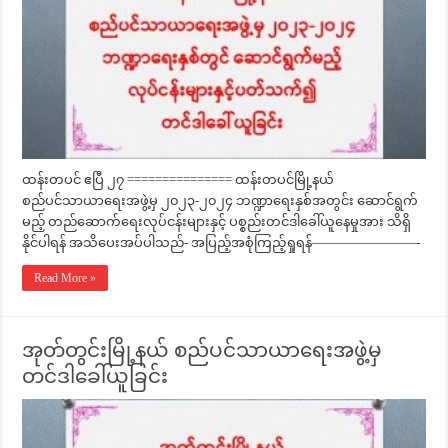
ထန်းတပင် ဧပြီ ၂၇ =============== ထန်းတပင်မြို့နယ်
စည်ပင်သာယာရေးအဖွဲ့မှ ၂၀၂၃-၂၀၂၄ ဘဏ္ဍာရေးနှစ်အတွင်း ဆောင်ရွက်
မည့် တည်ဆောက်ရေးလုပ်ငန်းများနှင့် ပစ္စည်းတင်ဒါခေါ်ယူနေမှုအား သိရှိ
နိုင်ပါရန် အသိပေးအပ်ပါသည်- အပြည့်အစုံကြည့်ရှုရန်————————-
Read More »
အုတ်တွင်းမြို့နယ် စည်ပင်သာယာရေးအဖွဲ့မှ
တင်ဒါခေါ်ယူခြင်း