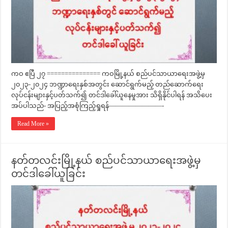
ကဝ ဧပြီ ၂၇ =============== ကဝမြို့နယ် စည်ပင်သာယာရေးအဖွဲ့မှ
၂၀၂၃-၂၀၂၄ ဘဏ္ဍာရေးနှစ်အတွင်း ဆောင်ရွက်မည့် တည်ဆောက်ရေး
လုပ်ငန်းများနှင့်ပတ်သက်၍ တင်ဒါခေါ်ယူနေမှုအား သိရှိနိုင်ပါရန် အသိပေး
အပ်ပါသည်- အပြည့်အစုံကြည့်ရှုရန်————————-
Read More »
နတ်တလင်းမြို့နယ် စည်ပင်သာယာရေးအဖွဲ့မှ
တင်ဒါခေါ်ယူခြင်း