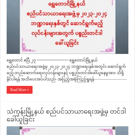
ရွှေတောင် ဧပြီ ၂၇ =============== ရွှေတောင်မြို့နယ်
စည်ပင်သာယာရေးအဖွဲ့မှ ၂၀၂၃-၂၀၂၄ ဘဏ္ဍာရေးနှစ်အတွင်း ဆောင်ရွက်
မည့် တည်ဆောက်ရေးလုပ်ငန်းများနှင့် ပစ္စည်းတင်ဒါခေါ်ယူနေမှုအား သိရှိ
နိုင်ပါရန် အသိပေးအပ်ပါသည်- အပြည့်အစုံကြည့်ရှုရန်————————-
Read More »
သဲကုန်းမြို့နယ် စည်ပင်သာယာရေးအဖွဲ့မှ တင်ဒါ
ခေါ်ယူခြင်း