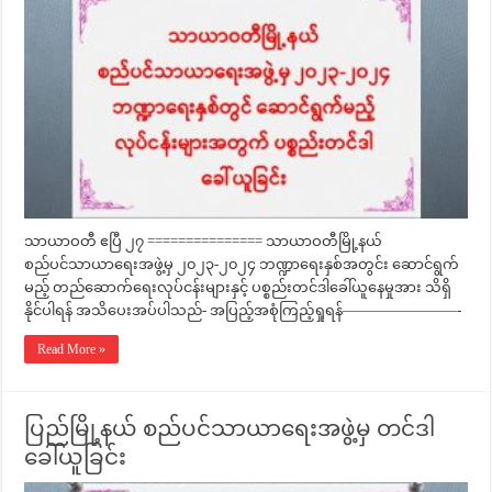
သာယာဝတီ ဧပြီ ၂၇ =============== သာယာဝတီမြို့နယ်
စည်ပင်သာယာရေးအဖွဲ့မှ ၂၀၂၃-၂၀၂၄ ဘဏ္ဍာရေးနှစ်အတွင်း ဆောင်ရွက်
မည့် တည်ဆောက်ရေးလုပ်ငန်းများနှင့် ပစ္စည်းတင်ဒါခေါ်ယူနေမှုအား သိရှိ
နိုင်ပါရန် အသိပေးအပ်ပါသည်- အပြည့်အစုံကြည့်ရှုရန်————————-
Read More »
ပြည်မြို့နယ် စည်ပင်သာယာရေးအဖွဲ့မှ တင်ဒါ
ခေါ်ယူခြင်း