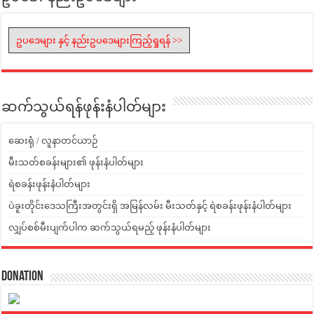
ဥပဒေများ နှင့် နည်းဥပဒေများကြည့်ရှုရန် >>
ဆက်သွယ်ရန်ဖုန်းနံပါတ်များ
ဆေးရုံ / လူနာတင်ယာဉ်
မီးသတ်စခန်းများ၏ ဖုန်းနံပါတ်များ
ရဲစခန်းဖုန်းနံပါတ်များ
ပဲခူးတိုင်းဒေသကြီးအတွင်းရှိ အမြန်လမ်း မီးသတ်နှင့် ရဲစခန်းဖုန်းနံပါတ်များ
လျှပ်စစ်မီးပျက်ပါက ဆက်သွယ်ရမည့် ဖုန်းနံပါတ်များ
Donation