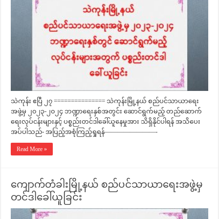
သဲကုန်း ဧပြီ ၂၇ =============== သဲကုန်းမြို့နယ် စည်ပင်သာယာရေး
အဖွဲ့မှ ၂၀၂၃-၂၀၂၄ ဘဏ္ဍာရေးနှစ်အတွင်း ဆောင်ရွက်မည့် တည်ဆောက်
ရေးလုပ်ငန်းများနှင့် ပစ္စည်းတင်ဒါခေါ်ယူနေမှုအား သိရှိနိုင်ပါရန် အသိပေး
အပ်ပါသည်- အပြည့်အစုံကြည့်ရှုရန်————————-
Read More »
ကျောက်တံခါးမြို့နယ် စည်ပင်သာယာရေးအဖွဲ့မှ
တင်ဒါခေါ်ယူခြင်း