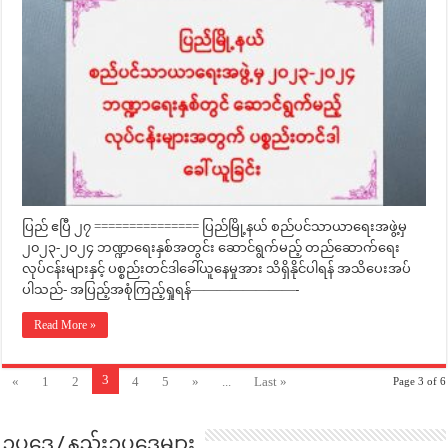
ပြည် ဧပြီ ၂၇ =============== ပြည်မြို့နယ် စည်ပင်သာယာရေးအဖွဲ့မှ
၂၀၂၃-၂၀၂၄ ဘဏ္ဍာရေးနှစ်အတွင်း ဆောင်ရွက်မည့် တည်ဆောက်ရေး
လုပ်ငန်းများနှင့် ပစ္စည်းတင်ဒါခေါ်ယူနေမှုအား သိရှိနိုင်ပါရန် အသိပေးအပ်
ပါသည်- အပြည့်အစုံကြည့်ရှုရန်————————-
Read More »
3
«
1
2
4
5
»
...
Last »
Page 3 of 6
ဥပဒေ / နည်းဥပဒေများ