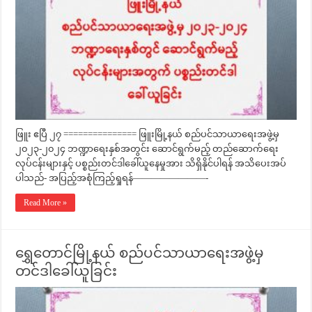
ဖြူး ဧပြီ ၂၇ =============== ဖြူးမြို့နယ် စည်ပင်သာယာရေးအဖွဲ့မှ
၂၀၂၃-၂၀၂၄ ဘဏ္ဍာရေးနှစ်အတွင်း ဆောင်ရွက်မည့် တည်ဆောက်ရေး
လုပ်ငန်းများနှင့် ပစ္စည်းတင်ဒါခေါ်ယူနေမှုအား သိရှိနိုင်ပါရန် အသိပေးအပ်
ပါသည်- အပြည့်အစုံကြည့်ရှုရန်————————-
Read More »
ရွှေတောင်မြို့နယ် စည်ပင်သာယာရေးအဖွဲ့မှ
တင်ဒါခေါ်ယူခြင်း