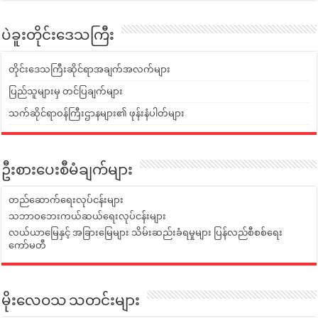
ပဲခူးတိုင်းဒေသကြီး
တိုင်းဒေသကြီးဆိုင်ရာအချက်အလက်များ
ပြည်သူများမှ တင်ပြချက်များ
သက်ဆိုင်ရာဝန်ကြီးဌာနများ၏ ဖုန်းနံပါတ်များ
ဦးစားပေးစီမံချက်များ
တည်ဆောက်ရေးလုပ်ငန်းများ
သဘာဝဘေးကယ်ဆယ်ရေးလုပ်ငန်းများ
လယ်ယာမြေနှင့် အခြားမြေများ သိမ်းဆည်းခံရမှုများ ပြန်လည်စီစစ်ရေး
ကော်မတီ
မိုးလေဝသ သတင်းများ