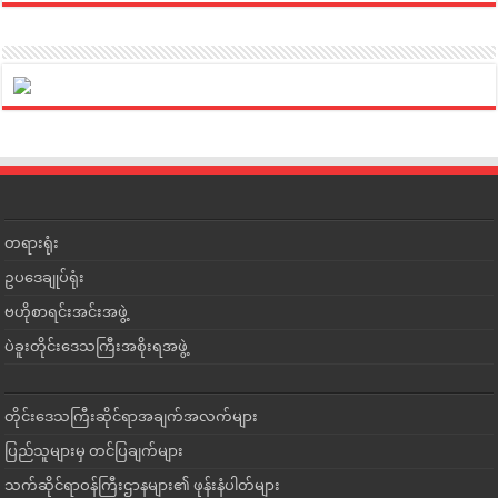
တရားရုံး
ဥပဒေချုပ်ရုံး
ဗဟိုစာရင်းအင်းအဖွဲ့
ပဲခူးတိုင်းဒေသကြီးအစိုးရအဖွဲ့
တိုင်းဒေသကြီးဆိုင်ရာအချက်အလက်များ
ပြည်သူများမှ တင်ပြချက်များ
သက်ဆိုင်ရာဝန်ကြီးဌာနများ၏ ဖုန်းနံပါတ်များ