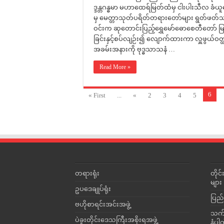
ဒ္ဒန္တဂန္ဓမာ မဟာထေရ်မြတ်ထံမှ ငါးပါးသီလ
မှ မေတ္တာသုတ်ပရိတ်တရားတော်များ ရွတ်ဖတ်သရဇ္ဈ
ဝင်းက ဆုတောင်းပြည့်ရွှေမော်ဓောစေတီတော် မြတ
ခြင်းနှင့်စပ်လျဉ်း၍ လျောက်ထားကာ လှူဖွယ်ဝတ္ထု
အခမ်းအနားကို ဗုဒ္ဓသာသနံ …
Read More »
6
« First
...
«
2
3
4
5
တရားရုံး
တို
များ
ဥပဒေချုပ်ရုံး
ပြည်
ဗဟိုစာရင်းအင်းအဖွဲ့
သက်ဆ
ပဲခူးတိုင်းဒေသကြီးအစိုးရအဖွဲ့
နံပါ