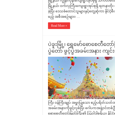
မြို့နယ်၊ ကျွန်းကုန်းကျေးရွာအုပ်စုရှိ သက်တမ်းတ
မြို့နယ်၊ ဝက်လှကြီးကျေးရွာအုပ်စုရှိ ရတနာတိုး 
ခဲ့ပြီး ဒေသခံတောင်သူများနှင့်တွေ့ဆုံကာ နိုင်ငံ့စီးပ
မည့် အစီအစဉ်များ၊ …
Read More »
ပဲခူးမြို့၊ ရွှေမော်ဓောစေတီတေ
ပွဲတော် ဖွင့်ပွဲအခမ်းအနား ကျင်
ကြီး ဝန်ကြီးချုပ် အမှူးပြုသော ဧည့်ပရိတ်သ
အခမ်းအနားကိုဖွင့်လှစ်ပြီး ဂေါပကအဖွဲ့ဝင်တစ်ဦ
ဓောစေတီတော်မြတ်ကြီး၏ သြဝါဒါစရိယ၊ နိုင်