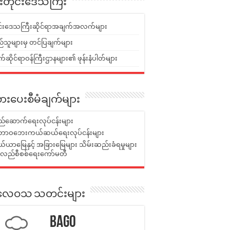
ူးတိုင်းဒေသကြီး
ုင်းဒေသကြီးဆိုင်ရာအချက်အလက်များ
်သူများမှ တင်ပြချက်များ
ဆိုင်ရာဝန်ကြီးဌာနများ၏ ဖုန်းနံပါတ်များ
ားပေးစီမံချက်များ
်ဆောက်ရေးလုပ်ငန်းများ
ာဝဘေးကယ်ဆယ်ရေးလုပ်ငန်းများ
ယာမြေနှင့် အခြားမြေများ သိမ်းဆည်းခံရမှုများ
န်လည်စီစစ်ရေးကော်မတီ
ုးလေဝသ သတင်းများ
Bago