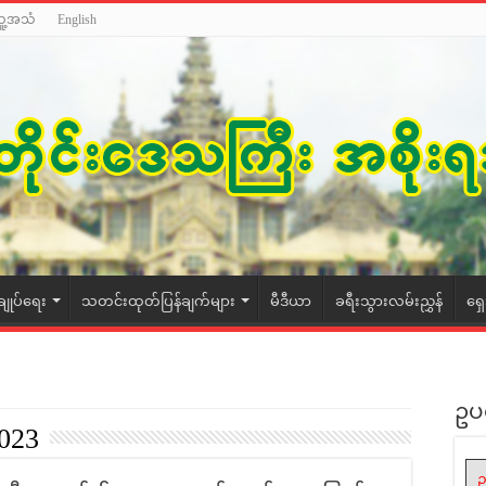
သူ့အသံ
English
ချုပ်ရေး
သတင်းထုတ်ပြန်ချက်များ
မီဒီယာ
ခရီးသွားလမ်းညွှန်
ရှ
ဥပ
2023
ဥ