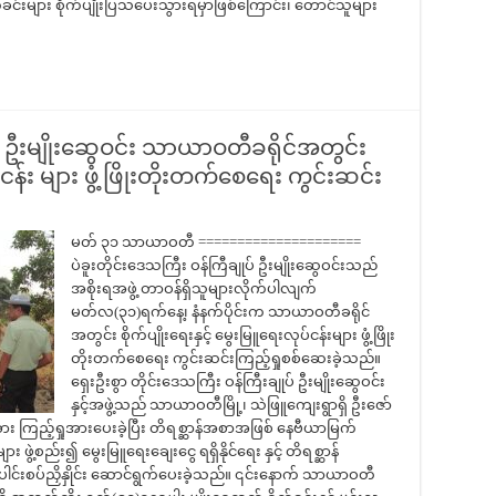
်ခင်းများ စိုက်ပျိုးပြသပေးသွားရမှာဖြစ်ကြောင်း၊ တောင်သူများ
ပ် ဦးမျိုးဆွေဝင်း သာယာဝတီခရိုင်အတွင်း
ပ်ငန်း များ ဖွံ့ဖြိုးတိုးတက်စေရေး ကွင်းဆင်း
မတ် ၃၁ သာယာဝတီ =====================
ပဲခူးတိုင်းဒေသကြီး ဝန်ကြီချုပ် ဦးမျိုးဆွေဝင်းသည်
အစိုးရအဖွဲ့ တာဝန်ရှိသူများလိုက်ပါလျက်
မတ်လ(၃၁)ရက်နေ့၊ နံနက်ပိုင်းက သာယာဝတီခရိုင်
အတွင်း စိုက်ပျိုးရေးနှင့် မွေးမြူရေးလုပ်ငန်းများ ဖွံ့ဖြိုး
တိုးတက်စေရေး ကွင်းဆင်းကြည့်ရှုစစ်ဆေးခဲ့သည်။
ရှေးဦးစွာ တိုင်းဒေသကြီး ဝန်ကြီးချုပ် ဦးမျိုးဆွေဝင်း
နှင့်အဖွဲ့သည် သာယာဝတီမြို့၊ သဲဖြူကျေးရွာရှိ ဦးဇော်
အား ကြည့်ရှုအားပေးခဲ့ပြီး တိရစ္ဆာန်အစာအဖြစ် နေဗီယာမြက်
း ဖွဲ့စည်း၍ မွေးမြူရေးချေးငွေ ရရှိနိုင်ရေး နှင့် တိရစ္ဆာန်
 ပေါင်းစပ်ညှိနှိုင်း ဆောင်ရွက်ပေးခဲ့သည်။ ၎င်းနောက် သာယာဝတီ