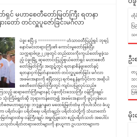
ပဲခ
ယ်တော်ရှင် မဟာစေတီတော်မြတ်ကြီး ရတနာ
တိ
နားတော် တင်လှူပူဇော်ခြင်းမင်္ဂလာ
ပြည
သက်
ပဲခူး ဧပြီ ၄ ============= ဟံသာဝတီပြည့်ရှင် ဘုရင့်
နောင်မင်းတရားကြီး၏ ကောင်းမှုတော်ဖြစ်ပြီး
သက္ကရာဇ်(၉၂၂)ခုတွင် တည်ထားကိုးကွယ်တော်မူခဲ့သ
ဦးစ
ည့် ပဲခူးမြို့ ဆုတောင်းပြည့်စွယ်တော်ရှင် မဟာစေတီ
တော်မြတ်ကြီး အထွဋ်တွင် ရတနာစိန်ဖူးတော်နှင့်
တည
ရတနာငှက်မြတ်နားတော် တင်လှူပူဇော်ခြင်း မင်္ဂလာ
အခမ်းအနားကို ဧပြီလ(၄) ရက်နေ့ နံနက်ပိုင်းက အဆိုပါ
သဘ
စေတီတော်မြတ်ကြီးတွင် ကျင်းပပြုလုပ်သည်။
လယ်
ပြ
ည့် ဆရာတော်ကြီးများနှင့် ပဲခူးတိုင်းဒေသကြီး ဝန်ကြီးချုပ်
ံးကြိမ်ရွတ်ဆို ဘုရားကန်တော့၍ အခမ်းအနားကို ဖွင့်လှစ်ပေး
 အဘိဓဇမဟာရဌဂုရု၊ ဘဒ္ဒန္တဂန္ဓမာ မထေရ်မြတ်ထံမှ ကိုးပါးသီလ ခံယူ
ိတ်ပန်း၊ ပရိတ်ရေ၊ ပရိတ်ချည်၊ ပရိတ်သဲတို့ကို သံဃာတော်
မိ
မြတ်များထံမှ ဝန်ကြီးချုပ် အမှူးပြုသော ဧည့်ပရိတ်သတ် အပေါင်း
ာဋိယသုတ်ပရိတ်တရားတော်များကို နာယူကာ ဥပသကာများက