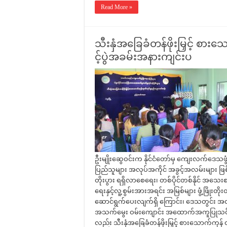
Read More »
သီးနှံအခြေခံတန်ဖိုးမြှင့် စာ
င့်ပွဲအခမ်းအနားကျင်းပ
ဦးမျိုးဆွေဝင်းက နိုင်ငံတော်မှ ကျေးလက်ဒေသဖွံ့ဖြ
ပြည်သူများ အလုပ်အကိုင် အခွင့်အလမ်းများ ဖ
တိုးပွား ရရှိလာစေရေး၊ တစ်ပိုင်တစ်နိုင် အသေး
ရေးနှင့်လူ့စွမ်းအားအရင်း အမြစ်များ ဖွံ့ဖြိုး
ဆောင်ရွက်ပေးလျက်ရှိ ကြောင်း၊ ဒေသတွင်း အလ
အသက်မွေး ဝမ်းကျောင်း အထောက်အကူပြုသင်တန်းများ
လည်း သီးနှံအခြေခံတန်ဖိုးမြှင့် စားသောက်ကုန