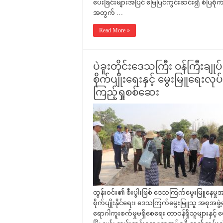
ပေးခြင်းများအပြင် မြေပြင်ကွင်းဆင်း၍ စံပြစိုက
အတွက် …
Read More »
ပဲခူးတိုင်းဒေသကြီး ဝန်ကြီးချု
စိုက်ပျိုးရေးနှင့် မွေးမြူရေးလု
ကြည့်ရှုစစ်ဆေး
ထွန်းဝင်း၏ စီးပွါးဖြစ် ဒေသကြက်မွေးမြူနေမှု
စိုက်ပျိုးနိုင်ရေး၊ ဒေသကြက်မွေးမြူသူ အစုအဖွဲ့မျာ
ရောဂါကူးစက်မှုမရှိစေရေး တာဝန်ရှိသူများနှင့်