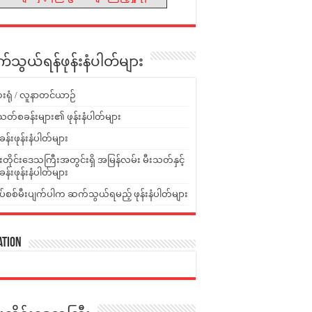
သွယ်ရန်ဖုန်းနံပါတ်များ
းရုံ / လူနာတင်ယာဉ်
သတ်စခန်းများ၏ ဖုန်းနံပါတ်များ
ခန်းဖုန်းနံပါတ်များ
ူးတိုင်းဒေသကြီးအတွင်းရှိ အမြန်လမ်း မီးသတ်နှင့်
ခန်းဖုန်းနံပါတ်များ
ပ်စစ်မီးပျက်ပါက ဆက်သွယ်ရမည့် ဖုန်းနံပါတ်များ
ation