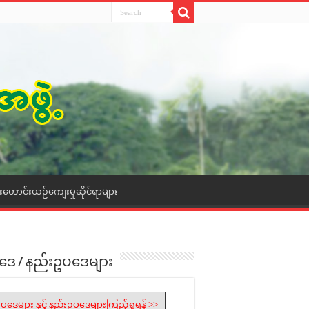
ေးဟောင်းယဉ်ကျေးမှုဆိုင်ရာများ
ဒေ / နည်းဥပဒေများ
ပဒေများ နှင့် နည်းဥပဒေများကြည့်ရှုရန် >>