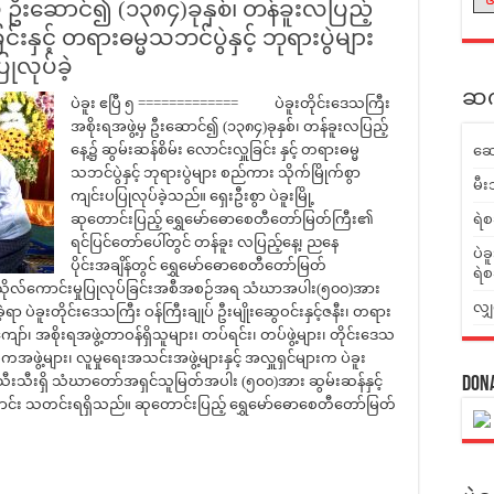
မှ ဦးဆောင်၍ (၁၃၈၄)ခုနှစ်၊ တန်ခူးလပြည့်
်းနှင့် တရားဓမ္မသဘင်ပွဲနှင့် ဘုရားပွဲများ
ုလုပ်ခဲ့
ဆက်
ပဲခူး ဧပြီ ၅ ============= ပဲခူးတိုင်းဒေသကြီး
အစိုးရအဖွဲ့မှ ဦးဆောင်၍ (၁၃၈၄)ခုနှစ်၊ တန်ခူးလပြည့်
နေ့၌ ဆွမ်းဆန်စိမ်း လောင်းလှူခြင်း နှင့် တရားဓမ္မ
ဆေ
သဘင်ပွဲနှင့် ဘုရားပွဲများ စည်ကား သိုက်မြိုက်စွာ
မီး
ကျင်းပပြုလုပ်ခဲ့သည်။ ရှေးဦးစွာ ပဲခူးမြို့
ဆုတောင်းပြည့် ရွှေမော်ဓောစေတီတော်မြတ်ကြီး၏
ရဲစ
ရင်ပြင်တော်ပေါ်တွင် တန်ခူး လပြည့်နေ့၊ ညနေ
ပဲခ
ပိုင်း‌အချိန်တွင် ရွှေမော်ဓောစေတီတော်မြတ်
ရဲစ
 ကုသိုလ်ကောင်းမှုပြုလုပ်ခြင်းအစီအစဉ်အရ သံဃာအပါး(၅၀၀)အား
လျှ
ဲ့ရာ ပဲခူးတိုင်းဒေသကြီး ဝန်ကြီးချုပ် ဦးမျိုးဆွေဝင်းနှင့်ဇနီး၊ တရား
ာ်၊ အစိုးရအဖွဲ့တာဝန်ရှိသူများ၊ တပ်ရင်း၊ တပ်ဖွဲ့များ၊ တိုင်းဒေသ
ပကအဖွဲ့များ၊ လူမှုရေးအသင်းအဖွဲ့များနှင့် အလှူရှင်များက ပဲခူး
 အသီးသီးရှိ သံဃာတော်အရှင်သူမြတ်အပါး (၅၀၀)အား ဆွမ်းဆန်နှင့်
Don
ြောင်း သတင်းရရှိသည်။ ဆုတောင်းပြည့် ရွှေမော်ဓောစေတီတော်မြတ်