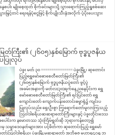
ို အထွက်တိုး ရက်(၉၀)နွေစပါး မျိုးစေ့ထုတ် စိုက်ခင်းနှင့် မင်းလှ
နွေစပါး မျိုးစေ့ထုတ် စိုက်ခင်းများသို့ သွားရောက်ကြည့်ရှုစစ်ဆေး
ွားမြှင့်တင် ရေးရန်ပုံငွေဖြင့် စိုက်ပျိုးသီးနှံအလိုက် ပံ့ပိုးပေးသွား
ာ်မြတ်ကြီး၏ (၂၆၀၅)နှစ်မြောက် ဗုဒ္ဓပူဇနိယ
းပပြုလုပ်
ပဲခူး မတ် ၃၀ =============== ပဲခူးမြို့၊ ဆုတောင်း
ပြည့်ရွှေမော်ဓောစေတီတော်မြတ်ကြီး၏
(၂၆၀၅)နှစ်မြောက် ဗုဒ္ဓပူဇနိယပွဲတော် ဖွင့်ပွဲ
အခမ်းအနားကို မတ်လ(၃၀)ရက်နေ့ ညနေပိုင်းက ရွှေ
မော်ဓောစေတီတော်မြတ်ကြီး၏ ရင်ပြင်တော် ရွှေ
ကျောင်း‌တော် ကျောက်ပန်းတောင်းဓမ္မာရုံ၌ ကျင်းပ
ပြုလုပ်သည်။ ရှေးဦးစွာ ကြွရောက်တော်မူလာကြသည့်
ဩဝါဒါစရိယဆဆရာတော်ကြီးများနှင့် ပဲခူးတိုင်းဒေသ
တ်အပေါင်းက နမောတဿ သုံးကြိမ်ရွတ်ဆို ဘုရားကန်တော့၍
းမှ သမ္မာဒေဝနတ်များအား ပင့်ဖိတ်ကာ ဆုတောင်းပြည့် ရွှေမော်
ငံတော်ဩဝါဒါစရိယ၊ ပဲခူးမြို့မဆရာတော် အဘိဓဇ မဟာရဌဂုရု ဘ