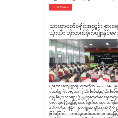
Read More »
သာယာဝတီခရိုင်အတွင်း စားရေရိက္
သုံးသီး တိုးတက်စိုက်ပျိုးနိုင်ရေ
များအား ကျေးရွာအုပ်စုအလိုက် Google Map ဖြင့် 
ဆောင်ရွက်ပေးမှသာ (၂)သီးစိုက်နှင့်(၃)သီးစ
လူမှုစီးပွားဘဝများ ဖွံ့ဖြိုးတိုးတက်စေရေးအတွက် စို
တင်ရေးရန်ပုံငွေဖြင့် ဆောင်ရွက်ပေးသွားမှာဖြစ
ဖော်ထုတ်ပေးခြင်း၊ စိုက်ပျိုးရေရရှိရေးနှင့် စို
ဖြစ်ကြောင်း၊ တောင်သူလယ်သမားများအနေဖြင့် မိရ