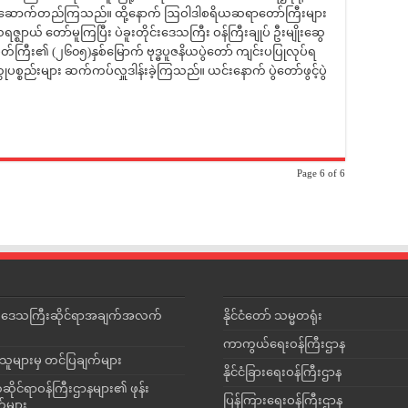
 ခံယူဆောက်တည်ကြသည်။ ထို့နောက် ဩဝါဒါစရိယဆရာတော်ကြီးများ
ာယ် တော်မူကြပြီး ပဲခူးတိုင်းဒေသကြီး ဝန်ကြီးချုပ် ဦးမျိုးဆွေ
်ကြီး၏ (၂၆၀၅)နှစ်မြောက် ဗုဒ္ဓပူဇနိယပွဲတော် ကျင်းပပြုလုပ်ရ
ပစ္စည်းများ ဆက်ကပ်လှူဒါန်းခဲ့ကြသည်။ ယင်းနောက် ပွဲတော်ဖွင့်ပွဲ
Page 6 of 6
င်းဒေသကြီးဆိုင်ရာအချက်အလက်
နိုင်ငံတော် သမ္မတရုံး
ကာကွယ်ရေးဝန်ကြီးဌာန
သူများမှ တင်ပြချက်များ
နိုင်ငံခြားရေးဝန်ကြီးဌာန
ိုင်ရာဝန်ကြီးဌာနများ၏ ဖုန်း
ပြန်ကြားရေးဝန်ကြီးဌာန
တ်များ