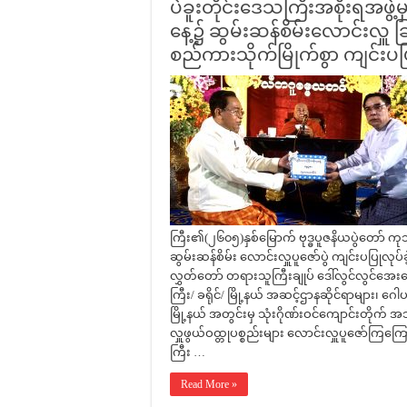
ပဲခူးတိုင်းဒေသကြီးအစိုးရအဖွဲ့
နေ့၌ ဆွမ်းဆန်စိမ်းလောင်းလှူ ခြင
စည်ကားသိုက်မြိုက်စွာ ကျင်းပပြ
ကြီး၏(၂၆၀၅)နှစ်မြောက် ဗုဒ္ဓပူဇနိယပွဲတော်
ဆွမ်းဆန်စိမ်း လောင်းလှူပူဇော်ပွဲ ကျင်းပပြုလုပ်ခ
လွှတ်တော် တရားသူကြီးချုပ် ဒေါ်လွင်လွင်အေးကျေ
ကြီး/ ခရိုင်/ မြို့နယ် အဆင့်ဌာနဆိုင်ရာများ၊ ဂေါ
မြို့နယ် အတွင်းမှ သုံးဂိုဏ်းဝင်ကျောင်းတိုက်
လှူဖွယ်ဝထ္တုပစ္စည်းများ လောင်းလှူပူဇော်ကြက
ကြီး …
Read More »