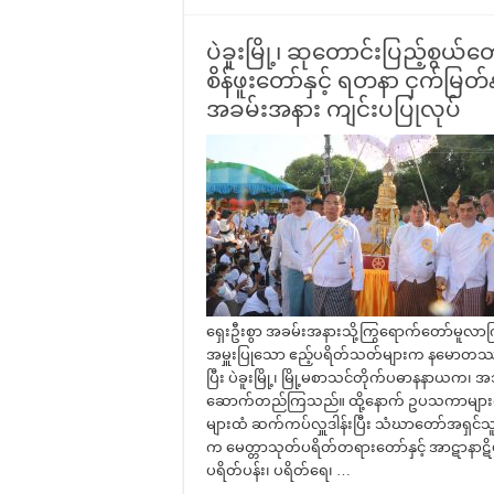
ပဲခူးမြို့၊ ဆုတောင်းပြည့်စွ
စိန်ဖူးတော်နှင့် ရတနာ ငှက်မြတ်
အခမ်းအနား ကျင်းပပြုလုပ်
ရှေးဦးစွာ အခမ်းအနားသို့ကြွရောက်တော်မူလာကြသ
အမှူးပြုသော ဧည့်ပရိတ်သတ်များက နမောတဿ သု
ပြီး ပဲခူးမြို့၊ မြို့မစာသင်တိုက်ပဓာနနာယက၊
ဆောက်တည်ကြသည်။ ထို့နောက် ဥပသကာများက ပရ
များထံ ဆက်ကပ်လှူဒါန်းပြီး သံဃာတော်အရှင်သူ
က မေတ္တာသုတ်ပရိတ်တရားတော်နှင့် အာဋာန
ပရိတ်ပန်း၊ ပရိတ်ရေ၊ …