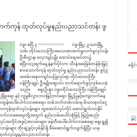
းသောက်ကုန် ထုတ်လုပ်မှုနည်းပညာသင်တန်း ဖွ
ပဲခူး ဧပြီ ၃ ============ ပဲခူးမြို့၊ ဥဿာမြို့
သစ်၊ တိုင်းဒေသကြီးအသေးစားစက်မှုလက်မှုလုပ်ငန်း
ဦးစီးဌာန၊ လေ့ကျင့်ပျိုး ထောင်ရေးစင်တာ၌
ဧပြီလ(၃)ရက်နေ့ နံနက်ပိုင်းက သီးနှံအခြေခံတန်ဖိုးမြှင့်
ခရို
စားသောက်ကုန် ထုတ်လုပ်မှု နည်းပညာသင်တန်း ဖွင့်ပွဲ
အခမ်းအနားကျင်းပပြုလုပ်ရာ တိုင်းဒေသကြီး
ဝန်ကြီးချုပ် ဦးမျိုးဆွေဝင်း တက်ရောက်ဖွင့်လှစ်ပေးခဲ့
သည်။ ရှေးဦးစွာ ပဲခူးတိုင်းဒေသကြီး ဝန်ကြီးချုပ်
ိုးရေး နှင့် လူမှုစီးပွားဘဝမြှင့်တင်ရေး၊ မြို့ပြနှင့်ကျေးလက်နေ
ြစ်ထွန်းပေါ်ပေါက်လာစေရေး၊ တစ်ဘက်တစ်လမ်းမှ မိသားစုဝင်ငွေ
စားကုန်ထုတ်လုပ်ငန်းများ ထူထောင်လုပ်ကိုင် ဆောင်ရွက်လာနိုင်
တိုးတက်လာစေရေးတို့အတွက် နည်းလမ်းပေါင်းစုံဖြင့် ဖြည့်ဆည်း
ုပ်အကိုင်အခွင့်အလမ်းများ ဖန်တီးပေါ်ပေါက်လာစေရေး ရှေးရှု၍
 တိုးချဲ့ဖွင့်လှစ်နိုင်ဖို့ စီမံဆောင်ရွက်လျက်ရှိပြီး ယခု
် ထုတ်လုပ်မှုနည်းပညာသင်တန်း …