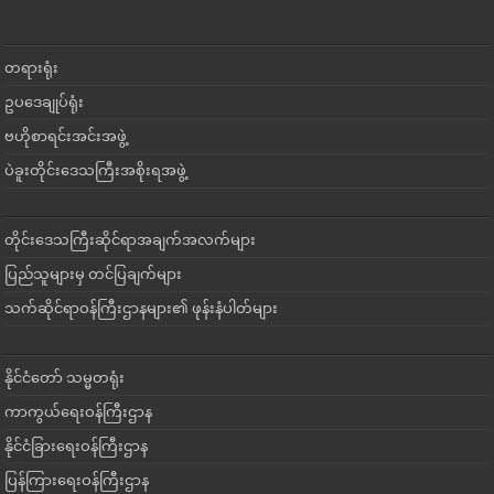
တရားရုံး
ဥပဒေချုပ်ရုံး
ဗဟိုစာရင်းအင်းအဖွဲ့
ပဲခူးတိုင်းဒေသကြီးအစိုးရအဖွဲ့
တိုင်းဒေသကြီးဆိုင်ရာအချက်အလက်များ
ပြည်သူများမှ တင်ပြချက်များ
သက်ဆိုင်ရာဝန်ကြီးဌာနများ၏ ဖုန်းနံပါတ်များ
နိုင်ငံတော် သမ္မတရုံး
ကာကွယ်ရေးဝန်ကြီးဌာန
နိုင်ငံခြားရေးဝန်ကြီးဌာန
ပြန်ကြားရေးဝန်ကြီးဌာန