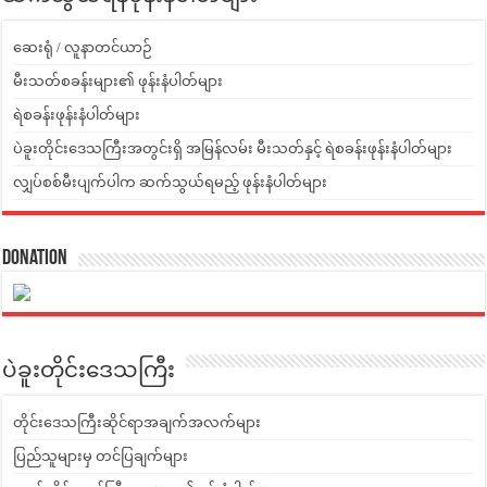
ဆေးရုံ / လူနာတင်ယာဉ်
မီးသတ်စခန်းများ၏ ဖုန်းနံပါတ်များ
ရဲစခန်းဖုန်းနံပါတ်များ
ပဲခူးတိုင်းဒေသကြီးအတွင်းရှိ အမြန်လမ်း မီးသတ်နှင့် ရဲစခန်းဖုန်းနံပါတ်များ
လျှပ်စစ်မီးပျက်ပါက ဆက်သွယ်ရမည့် ဖုန်းနံပါတ်များ
Donation
ပဲခူးတိုင်းဒေသကြီး
တိုင်းဒေသကြီးဆိုင်ရာအချက်အလက်များ
ပြည်သူများမှ တင်ပြချက်များ