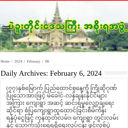
Home
/
2024
/
February
/
06
Daily Archives:
February 6, 2024
(၇၇)နှစ်မြောက် ပြည်ထောင်စုနေ့ကို ကြိုဆိုဂုဏ်
ပြုသောအားဖြင့် မဲခေါင်-လန်ချန်းနိုင်ငံများ
အကြား ကျေးရွာ အဆင့် ဆင်းရဲမှုလျှော့ချရေး
ဆိုင်ရာ စံပြကျေးရွာထူထောင်ခြင်းစီမံကိန်း
ရန်ပုံငွေဖြင့် ကုန်ထုတ်လမ်း၊ ကျေးရွာ တွင်းလမ်း
နှင့် သောက်သုံးရေရရှိရေးလုပ်ငန်း ဖွင့်လှစ်ပွဲ