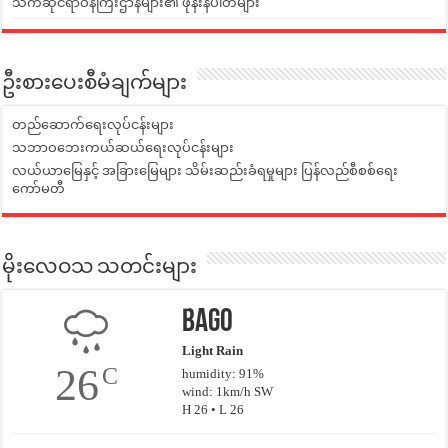
သက်ဆိုင်ရာဝန်ကြီးဌာနများ၏ ဖုန်းနံပါတ်များ
ဦးစားပေးစီမံချက်များ
တည်ဆောက်ရေးလုပ်ငန်းများ
သဘာဝဘေးကယ်ဆယ်ရေးလုပ်ငန်းများ
လယ်ယာမြေနှင့် အခြားမြေများ သိမ်းဆည်းခံရမှုများ ပြန်လည်စီစစ်ရေး
ကော်မတီ
မိုးလေဝသ သတင်းများ
Bago
Light Rain
26
C
humidity: 91%
wind: 1km/h SW
H 26 • L 26