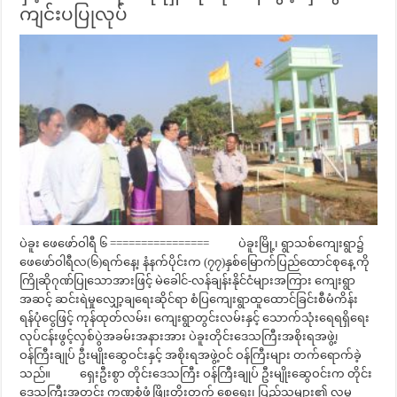
ကျင်းပပြုလုပ်
ပဲခူး ဖေဖော်ဝါရီ ၆ ================ ပဲခူးမြို့၊ ရွာသစ်ကျေးရွာ၌
ဖေဖော်ဝါရီလ(၆)ရက်နေ့၊ နံနက်ပိုင်းက (၇၇)နှစ်မြောက်ပြည်ထောင်စုနေ့ ကို
ကြိုဆိုဂုဏ်ပြုသောအားဖြင့် မဲခေါင်-လန်ချန်းနိုင်ငံများအကြား ကျေးရွာ
အဆင့် ဆင်းရဲမှု‌လျှော့ချရေးဆိုင်ရာ စံပြကျေးရွာထူထောင်ခြင်းစီမံကိန်း
ရန်ပုံငွေဖြင့် ကုန်ထုတ်လမ်း၊ ကျေးရွာတွင်းလမ်းနှင့် သောက်သုံးရေရရှိရေး
လုပ်ငန်းဖွင့်လှစ်ပွဲအခမ်းအနားအား ပဲခူးတိုင်းဒေသကြီးအစိုးရအဖွဲ့၊
ဝန်ကြီးချုပ် ဦးမျိုးဆွေဝင်းနှင့် အစိုးရအဖွဲ့ဝင် ဝန်ကြီးများ တက်ရောက်ခဲ့
သည်။ ရှေးဦးစွာ တိုင်းဒေသကြီး ဝန်ကြီးချုပ် ဦးမျိုးဆွေဝင်းက တိုင်း
ဒေသကြီးအတွင်း ကဏ္ဍစုံဖွံ့ဖြိုးတိုးတက် စေရေး၊ ပြည်သူများ၏ လူမှု