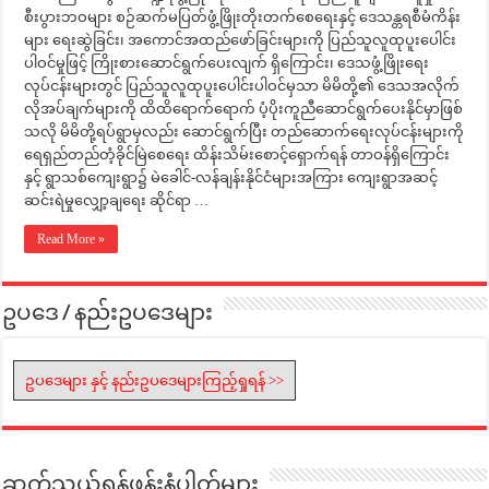
စီးပွားဘဝများ စဉ်ဆက်မပြတ်ဖွံ့ဖြိုးတိုးတက်စေရေးနှင့် ဒေသန္တရစီမံကိန်း
များ ရေးဆွဲခြင်း၊ အကောင်အထည်ဖော်ခြင်းများကို ပြည်သူလူထုပူးပေါင်း
ပါဝင်မှုဖြင့် ကြိုးစားဆောင်ရွက်ပေးလျက် ရှိကြောင်း၊ ဒေသဖွံ့ဖြိုးရေး
လုပ်ငန်းများတွင် ပြည်သူလူထုပူးပေါင်းပါဝင်မှသာ မိမိတို့၏ ဒေသအလိုက်
လိုအပ်ချက်များကို ထိထိရောက်ရောက် ပံ့ပိုးကူညီဆောင်ရွက်ပေးနိုင်မှာဖြစ်
သလို မိမိတို့ရပ်ရွာမှလည်း ဆောင်ရွက်ပြီး တည်ဆောက်ရေးလုပ်ငန်းများကို
ရေရှည်တည်တံ့ခိုင်မြဲစေရေး ထိန်းသိမ်းစောင့်ရှောက်ရန် တာဝန်ရှိကြောင်း
နှင့် ရွာသစ်ကျေးရွာ၌ မဲခေါင်-လန်ချန်းနိုင်ငံများအကြား ကျေးရွာအဆင့်
ဆင်းရဲမှုလျှော့ချရေး ဆိုင်ရာ …
Read More »
ဥပဒေ / နည်းဥပဒေများ
ဥပဒေများ နှင့် နည်းဥပဒေများကြည့်ရှုရန် >>
ဆက်သွယ်ရန်ဖုန်းနံပါတ်များ