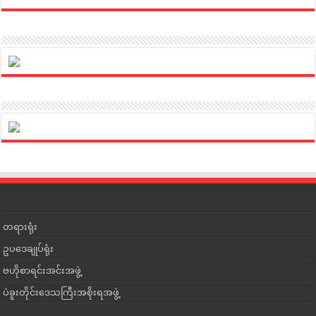
တရားရုံး
ဥပဒေချုပ်ရုံး
ဗဟိုစာရင်းအင်းအဖွဲ့
ပဲခူးတိုင်းဒေသကြီးအစိုးရအဖွဲ့