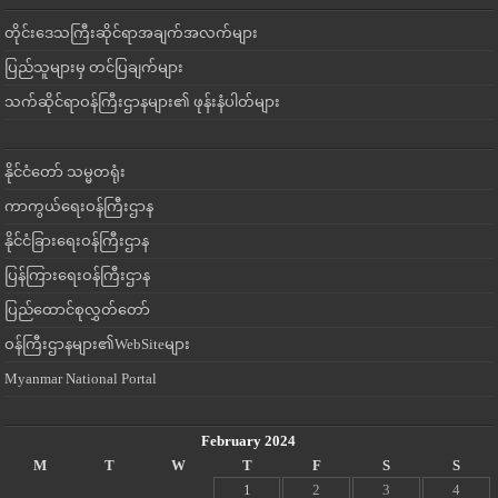
တိုင်းဒေသကြီးဆိုင်ရာအချက်အလက်များ
ပြည်သူများမှ တင်ပြချက်များ
သက်ဆိုင်ရာဝန်ကြီးဌာနများ၏ ဖုန်းနံပါတ်များ
နိုင်ငံတော် သမ္မတရုံး
ကာကွယ်ရေးဝန်ကြီးဌာန
နိုင်ငံခြားရေးဝန်ကြီးဌာန
ပြန်ကြားရေးဝန်ကြီးဌာန
ပြည်ထောင်စုလွှတ်တော်
ဝန်ကြီးဌာနများ၏WebSiteများ
Myanmar National Portal
February 2024
M
T
W
T
F
S
S
1
2
3
4