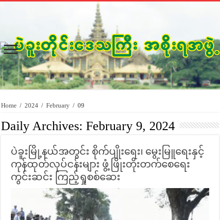
Home
/
2024
/
February
/
09
Daily Archives:
February 9, 2024
ပဲခူးမြို့နယ်အတွင်း စိုက်ပျိုးရေး၊ မွေးမြူရေးနှင့်
ကုန်ထုတ်လုပ်ငန်းများ ဖွံ့ဖြိုးတိုးတက်စေရေး
ကွင်းဆင်း ကြည့်ရှုစစ်ဆေး