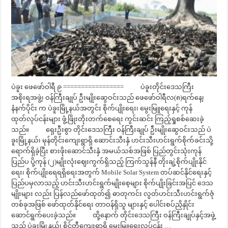
ပဲခူး ဖေဖော်ဝါရီ ၉ ================= ပဲခူးတိုင်းဒေသကြီး
အစိုးရအဖွဲ့၊ ဝန်ကြီးချုပ် ဦးမျိုးဆွေဝင်းသည် ဖေဖော်ဝါရီလ(၈)ရက်နေ့၊
နံနက်ပိုင်း က ပဲခူးမြို့နယ်အတွင်း စိုက်ပျိုးရေး၊ မွေးမြူရေးနှင့် ကုန်
ထုတ်လုပ်ငန်းများ ဖွံ့ဖြိုးတိုးတက်စေရေး ကွင်းဆင်း ကြည့်ရှုစစ်ဆေးခဲ့
သည်။ ရှေးဦးစွာ တိုင်းဒေသကြီး ဝန်ကြီးချုပ် ဦးမျိုးဆွေဝင်းသည် ပဲ
ခူးမြို့နယ်၊ မုန်တိုင်းကျေးရွာရှိ ဆောင်းသီးနှံ ဟင်းသီးဟင်းရွက်စိုက်ခင်းသို့
ရောက်ရှိခဲ့ပြီး စားဖိုးဆောင်သီးနှံ အမယ်သစ်အဖြစ် ပြည်တွင်းသုံးကုန်
ပြည်ပ ပို့ကုန် (၂)မျိုးလုံးဈေးကွက်ရှိသည့် ကြက်သွန်နီ တိုးချဲ့စိုက်ပျိုးနိုင်
ရေး၊ စိုက်ပျိုးရေရရှိရေးအတွက် Mobile Solar System တပ်ဆင်နိုင်ရေးနှင့်
ပြည်ပမှလာသည့် ဟင်းသီးဟင်းရွက်မျိုးစေ့များ စိုက်ပျိုးခြင်းအပြင် ဒေသ
မျိုးများ လည်း ပြန်လည်ဖော်ထုတ်၍ ဓာတုကင်း လွတ်ဟင်းသီးဟင်းရွက်ဇုံ
တစ်ခုအဖြစ် ဖော်ထုတ်နိုင်ရေး တာဝန်ရှိသူ များနှင့် ပေါင်းစပ်ညှိနှိုင်း
ဆောင်ရွက်ပေးခဲ့သည်။ ထို့နောက် တိုင်းဒေသကြီး ဝန်ကြီးချုပ်နှင့်အဖွဲ့
သည် ပဲခူးမြို့နယ်၊ စိုင်တီကျေးရွာရှိ မွေးမြူရေးလုပ်ငန်း …