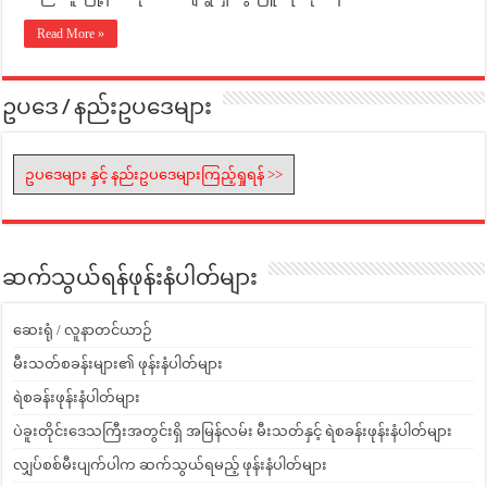
Read More »
ဥပဒေ / နည်းဥပဒေများ
ဥပဒေများ နှင့် နည်းဥပဒေများကြည့်ရှုရန် >>
ဆက်သွယ်ရန်ဖုန်းနံပါတ်များ
ဆေးရုံ / လူနာတင်ယာဉ်
မီးသတ်စခန်းများ၏ ဖုန်းနံပါတ်များ
ရဲစခန်းဖုန်းနံပါတ်များ
ပဲခူးတိုင်းဒေသကြီးအတွင်းရှိ အမြန်လမ်း မီးသတ်နှင့် ရဲစခန်းဖုန်းနံပါတ်များ
လျှပ်စစ်မီးပျက်ပါက ဆက်သွယ်ရမည့် ဖုန်းနံပါတ်များ