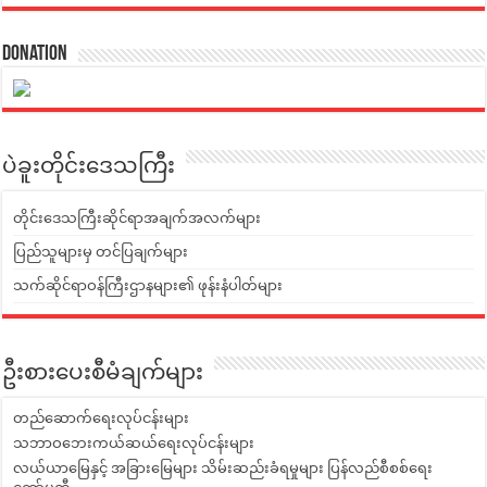
Donation
ပဲခူးတိုင်းဒေသကြီး
တိုင်းဒေသကြီးဆိုင်ရာအချက်အလက်များ
ပြည်သူများမှ တင်ပြချက်များ
သက်ဆိုင်ရာဝန်ကြီးဌာနများ၏ ဖုန်းနံပါတ်များ
ဦးစားပေးစီမံချက်များ
တည်ဆောက်ရေးလုပ်ငန်းများ
သဘာဝဘေးကယ်ဆယ်ရေးလုပ်ငန်းများ
လယ်ယာမြေနှင့် အခြားမြေများ သိမ်းဆည်းခံရမှုများ ပြန်လည်စီစစ်ရေး