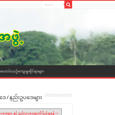
ေးဟောင်းယဉ်ကျေးမှုဆိုင်ရာများ
ဒေ / နည်းဥပဒေများ
ပဒေများ နှင့် နည်းဥပဒေများကြည့်ရှုရန် >>