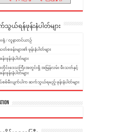
သွယ်ရန်ဖုန်းနံပါတ်များ
းရုံ / လူနာတင်ယာဉ်
သတ်စခန်းများ၏ ဖုန်းနံပါတ်များ
ခန်းဖုန်းနံပါတ်များ
ူးတိုင်းဒေသကြီးအတွင်းရှိ အမြန်လမ်း မီးသတ်နှင့်
ခန်းဖုန်းနံပါတ်များ
ပ်စစ်မီးပျက်ပါက ဆက်သွယ်ရမည့် ဖုန်းနံပါတ်များ
ation