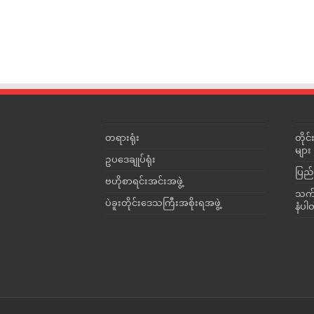
တရားရုံး
တို
များ
ဥပဒေချုပ်ရုံး
ပြည်
ဗဟိုစာရင်းအင်းအဖွဲ့
သက်ဆ
ပဲခူးတိုင်းဒေသကြီးအစိုးရအဖွဲ့
နံပါ