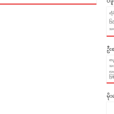
ပဲခ
တိ
ပြည
သက်
ဦးစ
တည
သဘ
လယ်
ပြ
မိ