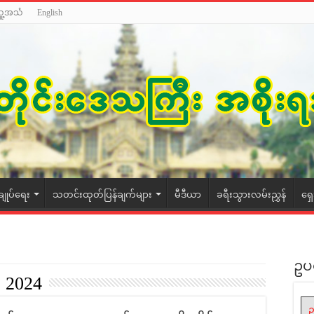
သူ့အသံ
English
ချုပ်ရေး
သတင်းထုတ်ပြန်ချက်များ
မီဒီယာ
ခရီးသွားလမ်းညွှန်
ရှ
ဥပ
 2024
ဥ