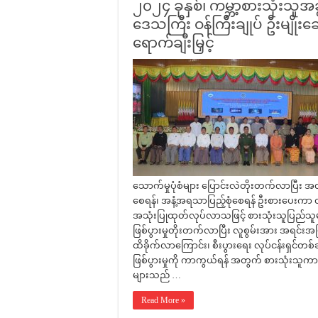
၂၀၂၄ ခုနှစ်၊ ကမ္ဘာ့စားသုံးသူအခ
ဒေသကြီး ဝန်ကြီးချုပ် ဦးမျိုးဆွေ
ရောက်ချီးမြှင့်
သောက်မှုပုံစံများ ပြောင်းလဲတိုးတက်လာပြီး
စေရန်၊ အနံ့အရသာပြည့်စုံစေရန် ဦးစားပေးကာ 
အသုံးပြုထုတ်လုပ်လာသဖြင့် စားသုံးသူပြည်သူမျာ
ဖြစ်ပွားမှုတိုးတက်လာပြီး လူစွမ်းအား အရင်းအမြစ်
ထိခိုက်လာကြောင်း၊ စီးပွားရေး လုပ်ငန်းရှင်
ဖြစ်ပွားမှုကို ကာကွယ်ရန် အတွက် စားသုံးသူကာ
များသည် …
Read More »