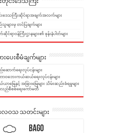
ူးတိုင်းဒေသကြီး
ုင်းဒေသကြီးဆိုင်ရာအချက်အလက်များ
်သူများမှ တင်ပြချက်များ
ဆိုင်ရာဝန်ကြီးဌာနများ၏ ဖုန်းနံပါတ်များ
ားပေးစီမံချက်များ
်ဆောက်ရေးလုပ်ငန်းများ
ာဝဘေးကယ်ဆယ်ရေးလုပ်ငန်းများ
ယာမြေနှင့် အခြားမြေများ သိမ်းဆည်းခံရမှုများ
န်လည်စီစစ်ရေးကော်မတီ
ုးလေဝသ သတင်းများ
Bago