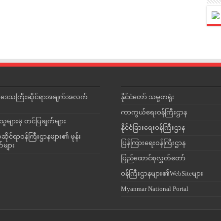
င်းဒေသကြီးဆိုင်ရာအချက်အလက်
နိုင်ငံတော် သမ္မတရုံး
ကာကွယ်ရေးဝန်ကြီးဌာန
သူများမှ တင်ပြချက်များ
နိုင်ငံခြားရေးဝန်ကြီးဌာန
ိုင်ရာဝန်ကြီးဌာနများ၏ ဖုန်း
ပြန်ကြားရေးဝန်ကြီးဌာန
တ်များ
ပြည်ထောင်စုလွှတ်တော်
ဝန်ကြီးဌာနများ၏WebSiteများ
Myanmar National Portal