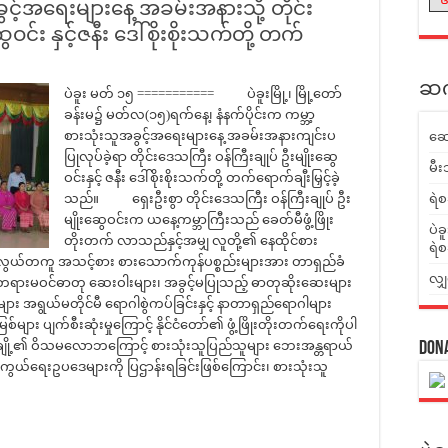
ွင့်အရေးများနေ့ အခမ်းအနားသို့ တိုင်း
ဝင်း နှင့်ဇနီး ဒေါ်စိုးစိုးသက်တို့ တက်
ဆက်
ပဲခူး မတ် ၁၅ =========== ပဲခူးမြို့၊ မြို့တော်
ခန်းမ၌ မတ်လ(၁၅)ရက်နေ့၊ နံနက်ပိုင်းက ကမ္ဘာ့
စားသုံးသူအခွင့်အရေးများနေ့ အခမ်းအနားကျင်းပ
ဆေ
ပြုလုပ်ခဲ့ရာ တိုင်းဒေသကြီး ဝန်ကြီးချုပ် ဦးမျိုးဆွေ
မီး
ဝင်းနှင့် ဇနီး ဒေါ်စိုးစိုးသက်တို့ တက်ရောက်ချီးမြှင့်ခဲ့
သည်။ ရှေးဦးစွာ တိုင်းဒေသကြီး ဝန်ကြီးချုပ် ဦး
ရဲစ
မျိုးဆွေဝင်းက ယနေ့ကမ္ဘာကြီးသည် ခေတ်မီဖွံ့ဖြိုး
ပဲခ
တိုးတက် လာသည်နှင့်အမျှ လူတို့၏ နေထိုင်စား
ရဲစ
 အလွယ်တကူ အသင့်စား စားသောက်ကုန်ပစ္စည်းများအား တာရှည်ခံ
လျှ
တရားမဝင်ဓာတု ဆေးဝါးများ၊ အခွင့်မပြုသည့် ဓာတုဆိုးဆေးများ
း အရွယ်မတိုင်မီ ရောဂါစွဲကပ်ခြင်းနှင့် နာတာရှည်ရောဂါများ
များ ပျက်စီးဆုံးမှုကြောင့် နိုင်ငံတော်၏ ဖွံ့ဖြိုးတိုးတက်ရေးကိုပါ
တစ်ချို့၏ ဝိသမလောဘကြောင့် စားသုံးသူပြည်သူများ ဘေးအန္တရာယ်
Don
ကွယ်ရေးဥပဒေများကို ပြဌာန်းရခြင်းဖြစ်ကြောင်း၊ စားသုံးသူ