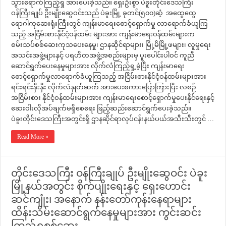
သွားရောက်ကြည့်ရှု အားပေးခဲ့သည်။ ရှေးဦးစွာ ပဲခူးတိုင်းဒေသကြီး
ဝန်ကြီးချုပ် ဦးမျိုးဆွေဝင်းသည် ပဲခူးမြို့ ခုတင်(၅၀၀)ဆံ့ အထွေထွေ
ရောဂါကုဆေးရုံးကြီးတွင် ကျန်းမာရေးစောင့်ရှောက်မှု လာရောက်ခံယူကြ
သည့် အငြိမ်းစားနိုင်ငံ့ဝန်ထမ်း များအား ကျန်းမာရေးဝန်ထမ်းများက
စမ်းသပ်စစ်ဆေးကုသပေးနေမှု၊ ဌာနဆိုင်ရာများ၊ မြို့မိမြို့ဖများ၊ လူမှုရေး
အသင်းအဖွဲ့များနှင့် ပရဟိတအဖွဲ့အစည်းများမှ ပူးပေါင်းပါဝင် ကူညီ
ဆောင်ရွက်ပေးနေမှုများအား လိုက်လံကြည့်ရှု့ခဲ့ပြီး ကျန်းမာရေး
စောင့်ရှောက်မှုလာရောက်ခံယူကြသည့် အငြိမ်းစားနိုင်ငံ့ဝန်ထမ်းများအား
ရင်းရင်းနှီးနှီး လိုက်လံနှုတ်ဆက် အားပေးစကားပြောကြားပြီး လစဉ်
အငြိမ်းစား နိုင်ငံ့ဝန်ထမ်းများအား ကျန်းမာရေးစောင့်ရှောက်မှုပေးနိုင်ရေးနှင့်
ဆေးဝါးလိုအပ်ချက်မရှိစေရေး ဖြည့်ဆည်းဆောင်ရွက်ပေးခဲ့သည်။
ပဲခူးတိုင်းဒေသကြီးအတွင်းရှိ ဌာနဆိုင်ရာလုပ်ငန်းနယ်ပယ်အသီးသီးတွင် …
Read More »
တိုင်းဒေသကြီး ဝန်ကြီးချုပ် ဦးမျိုးဆွေဝင်း ပဲခူး
မြို့နယ်အတွင်း စိုက်ပျိုးရေးနှင့် ရှေးဟောင်း
ဆင်ကျုံး၊ အနောက် နန်းတော်ကုန်းနေရာများ
ထိန်းသိမ်းဆောင်ရွက်နေမှုများအား ကွင်းဆင်း
ကြည့်ရှုစစ်ဆေး