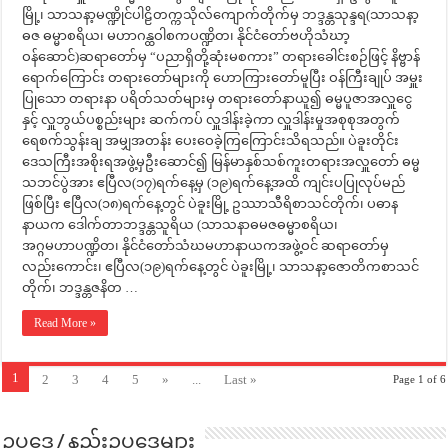
မြို့၊ သာသနာ့မဏ္ဍိုင်ပါဠိတက္ကသိုလ်ကျောက်တိုက်မှ ဘဒ္ဒန္တသုန္ဒရ(သာသနာ့
ဓဇ ဓမ္မာစရိယ၊ မဟာဂန္ထဝါစကပဏ္ဍိတ၊ နိုင်ငံတော်ဗဟိုသံဃာ့
ဝန်ဆောင်)ဆရာတော်မှ “ပညာရှိတို့ဆုံးမစကား” တရားခေါင်းစဉ်ဖြင့် နိဗ္ဗာန်
ရောက်ကြောင်း တရားတော်များကို ဟောကြားတော်မူပြီး ဝန်ကြီးချုပ် အမှူး
ပြုသော တရားနာ ပရိတ်သတ်များမှ တရားတော်နာယူ၍ ဓမ္မပူဇာအလှူငွေ
နှင့် လှူဘွယ်ပစ္စည်းများ ဆက်ကပ် လှူဒါန်းခဲ့ကာ လှူဒါန်းမှုအစုစုအတွက်
ရေစက်သွန်းချ အမျှအတန်း ပေးဝေခဲ့ကြကြောင်းသိရသည်။ ပဲခူးတိုင်း
ဒေသကြီးအစိုးရအဖွဲ့မှဦးဆောင်၍ မြန်မာနှစ်သစ်ကူးတရားအလှူတော် ဓမ္မ
သဘင်ပွဲအား ဧပြီလ(၁၇)ရက်နေ့မှ (၁၉)ရက်နေ့အထိ ကျင်းပပြုလုပ်မည်
ဖြစ်ပြီး ဧပြီလ(၁၈)ရက်နေ့တွင် ပဲခူးမြို့ ဥဿာသီရိစာသင်တိုက်၊ ပဓာန
နာယက ဒေါက်တာဘဒ္ဒန္တသူရိယ (သာသနာဓမဇဓမ္မာစရိယ၊
အဂ္ဂမဟာပဏ္ဍိတ၊ နိုင်ငံတော်သံဃမဟာနာယကအဖွဲ့ဝင် ဆရာတော်မှ
လည်းကောင်း၊ ဧပြီလ(၁၉)ရက်နေ့တွင် ပဲခူးမြို့၊ သာသနာ့ဇောတိကစာသင်
တိုက်၊ ဘဒ္ဒန္တဇနိတ …
Read More »
1
2
3
4
5
»
...
Last »
Page 1 of 6
ဥပဒေ / နည်းဥပဒေများ