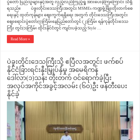
ပွဲတော် ပြည်သူများနှင့်အတူ လှည့်လည်ကြည့်ရှု အားပေးခဲ့ကြကြောင်း သိရှိ
ရသည်။ ပဲခူးတိုင်းဒေသကြီးအတွင်း MSMEs ကဏ္ဍဖွံ့ဖြိုးတိုးတက်စေ
ရေးနှင့် ထုတ်ကုန်များ ဈေးကွက်ရရှိရေး အတွက် တိုင်းဒေသကြီးအတွင်း
ဈေးရောင်းပွဲတော်(၇)ကြိမ်၊နေပြည်တော်တွင် (၂)ကြိမ်၊ ရန်ကုန်တိုင်းဒေသ
ကြီး တွင်(၁)ကြိမ်၊ ထိုင်းနိုင်ငံတွင် ကျင်းပခဲ့သည့် Style …
Read More »
ပဲခူးတိုင်းဒေသကြီးသို့ ဧပြီလအတွင်း ဖက်စပ်
နိုင်ငံခြားရင်းနှီးမြှုပ်နှံမှု အမေရိကန်
ဒေါ်လာ(၁)သန်း တိုးတက် ဝင်ရောက်ခဲ့ပြီး
အလုပ်အကိုင်အခွင့်အလမ်း (၆၀)ဦး ဖန်တီးပေး
နိုင်ခဲ့