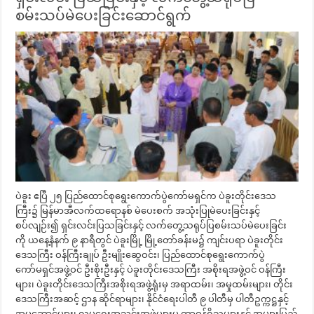
စမ်းသပ်မဲပေးခြင်းဆောင်ရွက်
ပဲခူး ဧပြီ ၂၅ ပြည်ထောင်စုရွေးကောက်ပွဲကော်မရှင်က ပဲခူးတိုင်းဒေသ
ကြီး၌ မြန်မာအီလက်ထရောနစ် မဲပေးစက် အသုံးပြုမဲပေးခြင်းနှင့်
စပ်လျဉ်း၍ ရှင်းလင်းပြသခြင်းနှင့် လက်တွေ့သရုပ်ပြစမ်းသပ်မဲပေးခြင်း
ကို ယနေ့နံနက် ၉ နာရီတွင် ပဲခူးမြို့ မြို့တော်ခန်းမ၌ ကျင်းပရာ ပဲခူးတိုင်း
ဒေသကြီး ဝန်ကြီးချုပ် ဦးမျိုးဆွေဝင်း၊ ပြည်ထောင်စုရွေးကောက်ပွဲ
ကော်မရှင်အဖွဲ့ဝင် ဦးစိုးဦးနှင့် ပဲခူးတိုင်းဒေသကြီး အစိုးရအဖွဲ့ဝင် ဝန်ကြီး
များ၊ ပဲခူးတိုင်းဒေသကြီးအစိုးရအဖွဲ့ရုံးမှ အရာထမ်း၊ အမှုထမ်းများ၊ တိုင်း
ဒေသကြီးအဆင့် ဌာန ဆိုင်ရာများ၊ နိုင်ငံရေးပါတီ ၉ ပါတီမှ ပါတီဥက္ကဋ္ဌနှင့်
အမှုဆောင်များ၊ လူမှုရေးအသင်းအဖွဲ့များမှ တာဝန်ရှိသူများနှင့် အများပြည်