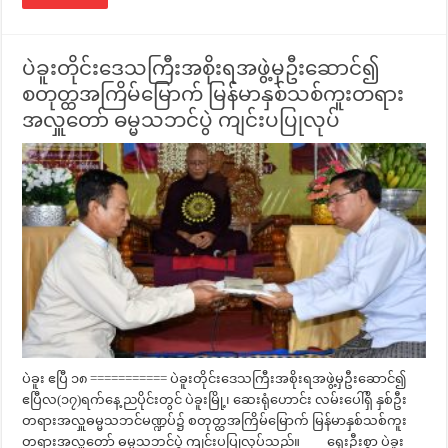
ပဲခူးတိုင်းဒေသကြီးအစိုးရအဖွဲ့မှဦးဆောင်၍
စတုတ္ထအကြိမ်မြောက် မြန်မာနှစ်သစ်ကူးတရား
အလှူတော် ဓမ္မသဘင်ပွဲ ကျင်းပပြုလုပ်
ပဲခူး ဧပြီ ၁၈ =========== ပဲခူးတိုင်းဒေသကြီးအစိုးရအဖွဲ့မှဦးဆောင်၍
ဧပြီလ(၁၇)ရက်နေ့ ညပိုင်းတွင် ပဲခူးမြို့၊ ဆေးရုံဟောင်း လမ်းပေါ်ရှိ နှစ်ဦး
တရားအလှူဓမ္မသဘင်မဏ္ဍပ်၌ စတုတ္ထအကြိမ်မြောက် မြန်မာနှစ်သစ်ကူး
တရားအလှူတော် ဓမ္မသဘင်ပွဲ ကျင်းပပြုလုပ်သည်။ ရှေးဦးစွာ ပဲခူး