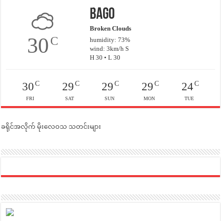
Bago
Broken Clouds
30
C
humidity: 73%
wind: 3km/h S
H 30 • L 30
C
C
C
C
C
30
29
29
29
24
FRI
SAT
SUN
MON
TUE
ခရိုင်အလိုက် မိုးလေဝသ သတင်းများ