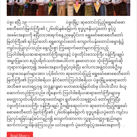
ပဲခူး ဧပြီ ၁၉ ============= ပဲခူးမြို့၊ ဆုတောင်းပြည့်ရွှေမော်ဓော
စေတီတော်မြတ်ကြီး၏ (၂၆၀၆)နှစ်မြောက် ဗုဒ္ဓပူဇနိယပွဲတော် ဖွင့်ပွဲ
အခမ်းအနားကို ဧပြီလ(၁၈)ရက်နေ့ ညနေပိုင်းက ရွှေမော်ဓောစေတီတော်
မြတ်ကြီး၏ ရင်ပြင်တော် ရွှေကျောင်းတော် ကျောက်ပန်းတောင်းဓမ္မာရုံ၌
ကျင်းပပြုလုပ်သည်။ ရှေးဦးစွာ ကြွရောက်တော်မူလာကြသည့်
ဩဝါဒါစရိယဆဆရာတော်ကြီးများနှင့် ပဲခူးတိုင်းဒေသကြီး ဝန်ကြီးချုပ်
အမှူးပြုသော ဧည့်ပရိတ်သတ်အပေါင်းက နမောတဿ သုံးကြိမ်ရွတ်ဆို
ဘုရားကန်တော့၍ အခမ်းအနားကိုဖွင့်လှစ်ပြီး ဂေါပကအဖွဲ့ဝင်တစ်ဦးမှ
သမ္မာဒေဝနတ်များအား ပင့်ဖိတ်ကာ ဆုတောင်းပြည့် ရွှေမော်ဓောစေတီတော်
မြတ်ကြီး၏ သြဝါဒါစရိယ၊ နိုင်ငံတော်ဩဝါဒါစရိယ၊ ပဲခူးမြို့မဆရာတော်
အဘိဓဇ မဟာရဌဂုရု ဘဒ္ဒန္တဂန္ဓမာ မဟာထေရ်မြတ်ထံမှ ငါးပါးသီလ ခံယူ
ဆောက်တည်ကြသည်။ ထို့နောက် ဩဝါဒါစရိယဆရာတော်ကြီးများမှ
မေတ္တာသုတ်ပရိတ်တရားတော်များ ရွတ်ဖတ်သရဇ္ဈာယ် တော်မူကြပြီး
ပဲခူးတိုင်းဒေသကြီး ဝန်ကြီးချုပ် ဦးမျိုးဆွေဝင်းက ဆုတောင်းပြည့်ရွှေမော်
ဓောစေတီတော် မြတ်ကြီး၏ (၂၆၀၆)နှစ်မြောက် ဗုဒ္ဓပူဇနိယပွဲတော် ကျင်းပ
ပြုလုပ်ရခြင်းနှင့်စပ်လျဉ်း၍ လျောက်ထားကာ လှူဖွယ်ဝတ္ထုပစ္စည်းများ
ဆက်ကပ်လှူဒါန်းခဲ့ကြသည်။ ယင်းနောက် ပွဲတော်ဖွင့်ပွဲအခမ်းအနားကို …
Read More »