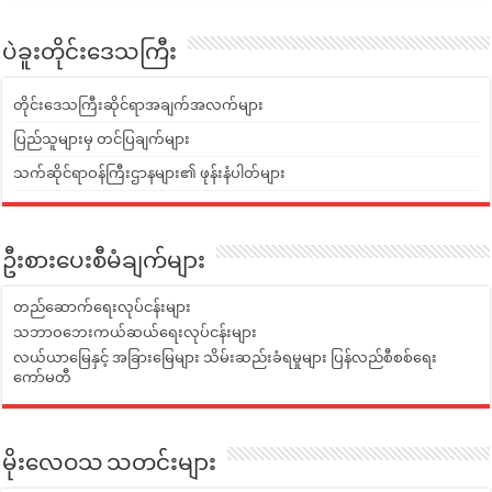
ပဲခူးတိုင်းဒေသကြီး
တိုင်းဒေသကြီးဆိုင်ရာအချက်အလက်များ
ပြည်သူများမှ တင်ပြချက်များ
သက်ဆိုင်ရာဝန်ကြီးဌာနများ၏ ဖုန်းနံပါတ်များ
ဦးစားပေးစီမံချက်များ
တည်ဆောက်ရေးလုပ်ငန်းများ
သဘာဝဘေးကယ်ဆယ်ရေးလုပ်ငန်းများ
လယ်ယာမြေနှင့် အခြားမြေများ သိမ်းဆည်းခံရမှုများ ပြန်လည်စီစစ်ရေး
ကော်မတီ
မိုးလေဝသ သတင်းများ