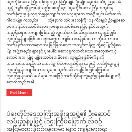
ပဲခူးတိုင်းဒေသကြီးအစိုးရအဖွဲ့ ဝန်ကြီးချုပ် ဦးမျိုးဆွေဝင်း ထံမှ ဩဝါဒခံ
ယူပွဲ ကျင်းပပြုလုပ်ခဲ့သည်။ ရှေးဦးစွာ ပဲခူးတိုင်းဒေသကြီးအတွင်းမှ
ဘက်စုံထူးချွန် လူရည်ချွန်ကျောင်းသား/သူများက တစ်ဦးချင်း မိတ်ဆက်
ဂါရဝပြုခဲ့ကြသည်။ ထို့နောက် တိုင်းဒေသကြီး ဝန်ကြီးချုပ် ဦးမျိုးဆွေ
ဝင်းက နိုင်ငံတော်စီမံအုပ်ချုပ်ရေးကောင်စီအနေဖြင့် နိုင်ငံအတွက်
အညွန့်အဖူးလေးများဖြစ်သည့် လူငယ်မောင်မယ်များအား လူရည်ချွန်၊
လူရည်မွန်များဖြစ်စေ ရေးအတွက် ကျန်းမာသန်စွမ်းသော ကိုယ်ကာယ၊
ထက်မြတ်သောအနာဂတ်၊ မြင့်မြတ်သော အကျင့်စာရိတ္တ တို့နှင့်ပြည့်စုံစေ
ပြီး အဖွဲ့အစည်းများနှင့် ပူးပေါင်းဆောင်ရွက်တတ်သော အလေ့အကျင့်
ကောင်းများ ပြုစု ပျိုးထောင်ပေးနိုင်ရေး လူရည်ချွန်စီမံကိန်းကို
အကောင်အထည်ဖော် ဆောင်ရွက်ပေးလျက်ရှိရာ ယခုလို ဘက်စုံထူးချွန်
လူရည်ချွန်ကျောင်းသား/သူများ ထွက်ပေါ်လာရခြင်းဖြစ်ကြောင်း၊
လူရည်ချွန်မောင်/မယ်များ အနေဖြင့် သက်ဆိုင်ရာလူရည်ချွန်စခန်းများသို့
ရောက်သည့်အခါ …
Read More »
ပဲခူးတိုင်းဒေသကြီးအစိုးရအဖွဲ့၏ ဦးဆောင်
လမ်းညွှန်မှုဖြင့် (၁၇)ကြိမ်မြောက် လစဉ်
အငြိမ်းစားနိုင်ငံ့ဝန်ထမ်း များ ကျန်းမာရေး