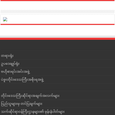
တရားရုံး
ဥပဒေချုပ်ရုံး
ဗဟိုစာရင်းအင်းအဖွဲ့
ပဲခူးတိုင်းဒေသကြီးအစိုးရအဖွဲ့
တိုင်းဒေသကြီးဆိုင်ရာအချက်အလက်များ
ပြည်သူများမှ တင်ပြချက်များ
သက်ဆိုင်ရာဝန်ကြီးဌာနများ၏ ဖုန်းနံပါတ်များ