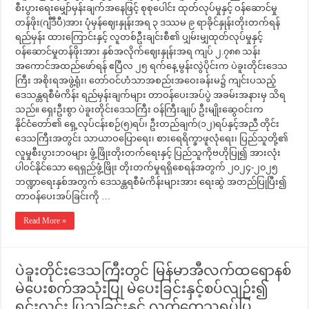
စီးပွားရေးမျှော်မှန်းချက်အနေဖြင့် စုစုပေါင်း ထုတ်လုပ်မှုနှင့် ဝန်ဆောင်မှု
တန်ဖိုး(ဂျီဒီပီ)အား ပုံမှန်ဈေးနှုန်းအရ ၃ ဒဿမ ၉ ရာခိုင်နှုန်းတိုးတက်ရန်
ရည်မှန်း ထားကြောင်းနှင့် လူတစ်ဦးချင်းစီ၏ ပျှမ်းမျှထုတ်လုပ်မှုနှင့်
ဝန်ဆောင်မှုတန်ဖိုးအား နှစ်အလိုက်ဈေးနှုန်းအရ ကျပ် ၂.၇၈၈ သန်း
အကောင်အထည်ဖော်ရန် ဧပြီလ ၂၅ ရက်နေ့ မွန်းလွဲပိုင်းက ပဲခူးတိုင်းဒေသ
ကြီး အစိုးရအဖွဲ့ရုံး၊ တော်ဝင်ဟံသာအစည်းအဝေးခန်းမ၌ ကျင်းပသည့်
ဒေသန္တရစီမံကိန်း ရည်မှန်းချက်များ တာဝန်ပေးအပ်ပွဲ အခမ်းအနားမှ သိရ
သည်။ ရှေးဦးစွာ ပဲခူးတိုင်းဒေသကြီး ဝန်ကြီးချုပ် ဦးမျိုးဆွေဝင်းက
နိုင်ငံတော်၏ ရှေ့လုပ်ငန်းစဉ်(၅)ရပ်၊ ဦးတည်ချက်(၁၂)ရပ်နှင့်အညီ တိုင်း
ဒေသကြီးအတွင်း သာယာဝပြောရေး၊ စားရေရိက္ခာဖူလုံရေး၊ ပြည်သူတို့၏
လူမှုစီးပွားဘဝများ ဖွံ့ဖြိုးတိုးတက်ရေးနှင့် ပြည်သူကိုဗဟိုပြု၍ အားလုံး
ပါဝင်နိုင်သော ရေရှည်ဖွံ့ဖြိုး တိုးတက်မှုရရှိစေရန်အတွက် ၂၀၂၄-၂၀၂၅
ဘဏ္ဍာရေးနှစ်အတွက် ဒေသန္တရစီမံကိန်းများအား ရေးဆွဲ အတည်ပြုပြီး၍
တာဝန်ပေးအပ်ခြင်းကို …
Read More »
ပဲခူးတိုင်းဒေသကြီးတွင် မြန်မာအီလက်ထရောနစ်
မဲပေးစက်အသုံးပြု မဲပေးခြင်းနှင့်စပ်လျဉ်း၍
ရှင်းလင်း ပြသခြင်းနှင့် လက်တွေ့သရုပ်ပြ