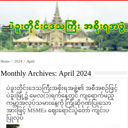
Home
/
2024
/
April
Monthly Archives:
April 2024
ပဲခူးတိုင်းဒေသကြီးအစိုးရအဖွဲ့၏ အစီအစဉ်ဖြင့်
ပဲခူးမြို့၌ မေလ(၁)ရက်နေ့တွင် ကျရောက်မည့်
ကမ္ဘာ့အလုပ်သမားနေ့ကို ကြိုဆိုဂုဏ်ပြုသော
အားဖြင့် MSMEs ဈေးရောင်းပွဲတော် ကျင်းပ
ပြုလုပ်