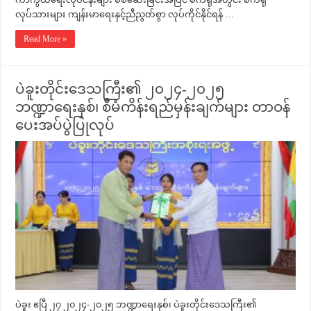
လုပ်သားများ ကျန်းမာရေးနှင့်ညီညွတ်စွာ လုပ်ကိုင်နိုင်ရန် …
Read More »
ပဲခူးတိုင်းဒေသကြီး၏ ၂၀၂၄-၂၀၂၅
ဘဏ္ဍာရေးနှစ်၊ စီမံကိန်းရည်မှန်းချက်များ တာဝန်
ပေးအပ်ပွဲပြုလုပ်
ပဲခူး ဧပြီ ၂၇ ၂၀၂၄-၂၀၂၅ ဘဏ္ဍာရေးနှစ်၊ ပဲခူးတိုင်းဒေသကြီး၏