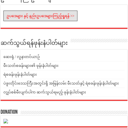
ဥပဒေများ နှင့် နည်းဥပဒေများကြည့်ရှုရန် >>
ဆက်သွယ်ရန်ဖုန်းနံပါတ်များ
ဆေးရုံ / လူနာတင်ယာဉ်
မီးသတ်စခန်းများ၏ ဖုန်းနံပါတ်များ
ရဲစခန်းဖုန်းနံပါတ်များ
ပဲခူးတိုင်းဒေသကြီးအတွင်းရှိ အမြန်လမ်း မီးသတ်နှင့် ရဲစခန်းဖုန်းနံပါတ်များ
လျှပ်စစ်မီးပျက်ပါက ဆက်သွယ်ရမည့် ဖုန်းနံပါတ်များ
Donation