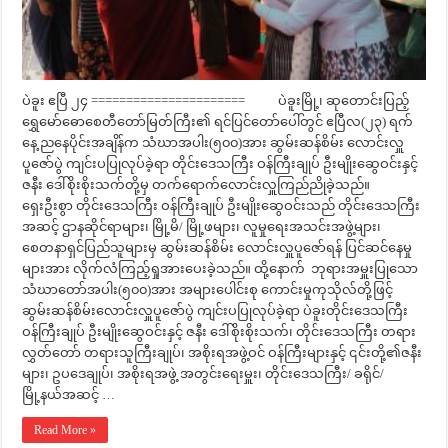
ပဲခူး ဧပြီ ၂၄ ====================== ပဲခူးမြို့၊ ဆုတောင်းပြည့်
ရွှေမော်ဓောစေတီတော်မြတ်ကြီး၏ ရင်ပြင်တော်ပေါ်တွင် ဧပြီလ(၂၃) ရက်
နေ့ ညနေပိုင်းအချိန်က သံဃာအပါး(၅၀၀)အား ဆွမ်းဆန်စိမ်း လောင်းလှူ
ပူဇော်ပွဲ ကျင်းပပြုလုပ်ခဲ့ရာ တိုင်းဒေသကြီး ဝန်ကြီးချုပ် ဦးမျိုးဆွေဝင်းနှင့်
ဇနီး ဒေါ်စိုးစိုးသက်တို့မှ တက်ရောက်လောင်းလှူကြည်ညိုခဲ့သည်။
ရှေးဦးစွာ တိုင်းဒေသကြီး ဝန်ကြီးချုပ် ဦးမျိုးဆွေဝင်းသည် တိုင်းဒေသကြီး
အဆင့် ဌာနဆိုင်ရာများ၊ မြို့မိ/ မြို့ဖများ၊ လူမှုရေးအသင်းအဖွဲ့များ၊
စေတနာရှင်ပြည်သူများမှ ဆွမ်းဆန်စိမ်း လောင်းလှူပူဇော်ရန် ပြင်ဆင်နေမှု
များအား လိုက်လံကြည့်ရှုအားပေးခဲ့သည်။ ထို့နောက် ဘုရားအမှူးပြုသော
သံဃာတော်အပါး(၅၀၀)အား အများပေါင်းစု ကောင်းမှုကုသိုလ်တို့ဖြင့်
ဆွမ်းဆန်စိမ်းလောင်းလှူပူဇော်ပွဲ ကျင်းပပြုလုပ်ခဲ့ရာ ပဲခူးတိုင်းဒေသကြီး
ဝန်ကြီးချုပ် ဦးမျိုးဆွေဝင်းနှင့် ဇနီး ဒေါ်စိုးစိုးသက်၊ တိုင်းဒေသကြီး တရား
လွှတ်တော် တရားသူကြီးချုပ်၊ အစိုးရအဖွဲ့ဝင် ဝန်ကြီးများနှင့် ၎င်းတို့၏ဇနီး
များ၊ ဥပဒေချုပ်၊ အစိုးရအဖွဲ့ အတွင်းရေးမှူး၊ တိုင်းဒေသကြီး/ ခရိုင်/
မြို့နယ်အဆင့် …
Read More »