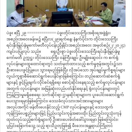
ပဲခူး ဧပြီ ၂၉ ============== ပဲခူးတိုင်းဒေသကြီးအစိုးရအဖွဲ့ရုံး၊
အစည်းအဝေးခန်းမ၌ ဧပြီလ(၂၉)ရက်နေ့၊ နံနက်ပိုင်းက တိုင်းဒေသကြီး
ရင်းနှီးမြှုပ်နှံမှုကော်မတီလုပ်ငန်းညှိနှိုင်းအစည်းအဝေး အမှတ်စဉ်(၂/၂၀၂၄)
ကျင်းပပြုလုပ် သည်။ ရှေးဦးစွာ ပဲခူးတိုင်းဒေသကြီးရင်းနှီးမြှုပ်နှံမှု
ကော်မတီ ဥက္ကဋ္ဌ၊ တိုင်းဒေသကြီး ဝန်ကြီးချုပ် ဦးမျိုးဆွေဝင်း က စက်ရုံ
လုပ်ငန်းများထူထောင်ရာတွင် သတ်မှတ်ထားသည့် စက်မှုဇုန်အတွင်း၌သာ
ဦးစားပေးခွင့်ပြုပေး သွားရမည်ဖြစ်ပြီး လိုအပ်သော အုပ်ချုပ်မှုကိစ္စရပ်များ
လွယ်ကူစွာစီမံဆောင်ရွက်ပေးနိုင်မှာဖြစ်ကြောင်း၊ တည်ဆောက်ဆဲစက်ရုံ
များနှင့် ခွင့်ပြုချက်/လိုင်စင်ရရှိရေး စောင့်ဆိုင်းနေရသည့် စက်မှုလုပ်ငန်းများ
အတွက် လုပ်ငန်းများ အမြန်ဆုံးလည်ပတ်နိုင်ရေးနှင့် ရုံးလုပ်ငန်းများတွင်
ကြန့်ကြာမှုမရှိစေရေး သက်ဆိုင်ရာ ဌာနဆိုင်ရာများက ပူးပေါင်းဆောင်ရွက်
ပေးသွားရမှာဖြစ်ကြောင်း၊ ဒေသခံလုပ်သားအင်အားများများ
အလုပ်အကိုင် ဖန်တီးပေးနိုင်သည့် CMP လုပ်ငန်းများနှင့် ဒေသထွက်
ကုန်ကြမ်းပစ္စည်းများဖြင့် ပြည်ပသွင်းကုန်အစားထိုး ပြည်တွင်းလူသုံးကုန်
ထုတ်လုပ်သည့်စက်ရုံများကို ဦးစားပေးဖိတ်ခေါ်သွားရမှာ ဖြစ်ကြောင်း၊
ပူပြင်းခြောက်သွေ့ သည့် ရာသီဥတုဖြစ်၍ မီးဘေးအန္တရာယ်ကြိုတင်
ကာကွယ်ရေးလုပ်ငန်းများ စစ်ဆေးခြင်းအပြင် စက်ရုံအတွင်း စက်ရုံ