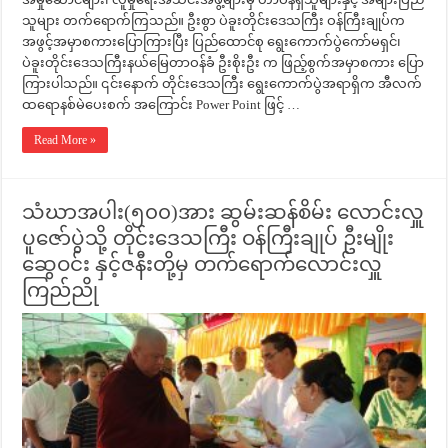
သူများ တက်ရောက်ကြသည်။ ဦးစွာ ပဲခူးတိုင်းဒေသကြီး ဝန်ကြီးချုပ်က
အဖွင့်အမှာစကားပြောကြားပြီး ပြည်ထောင်စု ရွေးကောက်ပွဲကော်မရှင်၊
ပဲခူးတိုင်းဒေသကြီးနယ်မြေတာဝန်ခံ ဦးစိုးဦး က ဖြည့်စွက်အမှာစကား ပြော
ကြားပါသည်။ ၎င်းနောက် တိုင်းဒေသကြီး ရွေးကောက်ပွဲအရာရှိက အီလက်
ထရောနစ်မဲပေးစက် အကြောင်း Power Point ဖြင့် …
Read More »
သံဃာအပါး(၅၀၀)အား ဆွမ်းဆန်စိမ်း လောင်းလှူ
ပူဇော်ပွဲသို့ တိုင်းဒေသကြီး ဝန်ကြီးချုပ် ဦးမျိုး
ဆွေဝင်း နှင့်ဇနီးတို့မှ တက်ရောက်လောင်းလှူ
ကြည်ညို