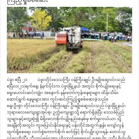
ပဲခူး ဧပြီ ၂၁ ပဲခူးတိုင်းဒေသကြီး ဝန်ကြီးချုပ် ဦးမျိုးဆွေဝင်းသည်
ဧပြီလ(၂၁)ရက်နေ့၊ နံနက်ပိုင်းက ပဲခူးမြို့နယ် အတွင်း စိုက်ပျိုးရေးနှင့်
ရှေးဟောင်းဆင်ကျုံး၊ အနောက် နန်းတော်ကုန်းနေရာများ ထိန်းသိမ်း
ဆောင်ရွက် နေမှုများအား ကွင်းဆင်းကြည့်ရှုစစ်ဆေးခဲ့သည်။
ရှေးဦးစွာ တိုင်းဒေသကြီး ဝန်ကြီးချုပ် ဦးမျိုးဆွေဝင်းသည် ပဲခူးမြို့နယ်၊
ဘုရားလေးကျေးရွာအုပ်စု၊ ဥက္ကံကျေးရွာသို့ ရောက်ရှိခဲ့ပြီး ဒေသခံပြည်
သူများနှင့်တွေ့ဆုံ၍ မိရိုးဖလာစိုက်ပျိုးနည်းစနစ်မှ စက်မှုလယ်ယာ သို့
အချိန်တိုအတွင်း ကူးပြောင်းနိုင်ရေးနှင့် ပန်းတိုင်အထွက်နှုန်း ကျော်လွန်
ထွက်ရှိစေရေး လက်စွဲကောက်စိုက် စက်ဖြင့် စိုက်ပျိုးသွားရန်၊ တောင်သူ
ဝင်ငွေတိုးပြီး သီးထပ်စွမ်းအား တိုးတက်စေရေးနှင့် နွေစပါး(၂)သီး စိုက်ပျိုး