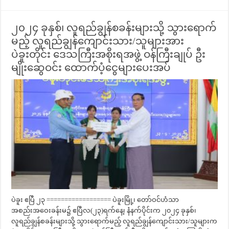
၂၀၂၄ ခုနှစ်၊ လူရည်ချွန်စခန်းများသို့ သွားရောက်
မည့် လူရည်ချွန်ကျောင်းသား/သူများအား
ပဲခူးတိုင်း ဒေသကြီးအစိုးရအဖွဲ့ ဝန်ကြီးချုပ် ဦး
မျိုးဆွေဝင်း ထောက်ပံ့ငွေများပေးအပ်
ပဲခူး ဧပြီ ၂၃ ================== ပဲခူးမြို့၊ တော်ဝင်ဟံသာ
အစည်းအဝေးခန်းမ၌ ဧပြီလ(၂၃)ရက်နေ့၊ နံနက်ပိုင်းက ၂၀၂၄ ခုနှစ်၊
လူရည်ချွန်စခန်းများသို့ သွားရောက်မည့် လူရည်ချွန်ကျောင်းသား/သူများက