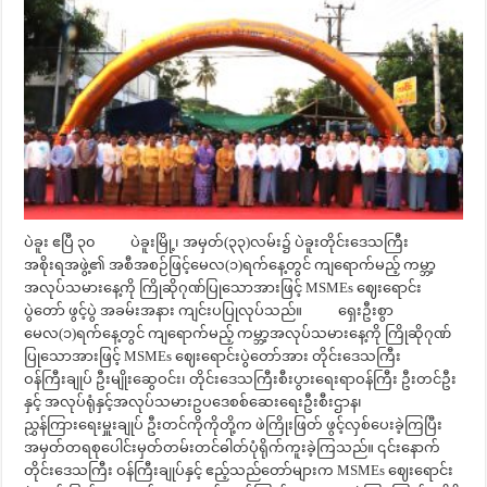
ပဲခူး ဧပြီ ၃၀ ပဲခူးမြို့၊ အမှတ်(၃၃)လမ်း၌ ပဲခူးတိုင်းဒေသကြီး
အစိုးရအဖွဲ့၏ အစီအစဉ်ဖြင့်မေလ(၁)ရက်နေ့တွင် ကျရောက်မည့် ကမ္ဘာ့
အလုပ်သမားနေ့ကို ကြိုဆိုဂုဏ်ပြုသောအားဖြင့် MSMEs ဈေးရောင်း
ပွဲတော် ဖွင့်ပွဲ အခမ်းအနား ကျင်းပပြုလုပ်သည်။ ရှေးဦးစွာ
မေလ(၁)ရက်နေ့တွင် ကျရောက်မည့် ကမ္ဘာ့အလုပ်သမားနေ့ကို ကြိုဆိုဂုဏ်
ပြုသောအားဖြင့် MSMEs ဈေးရောင်းပွဲတော်အား တိုင်းဒေသကြီး
ဝန်ကြီးချုပ် ဦးမျိုးဆွေဝင်း၊ တိုင်းဒေသကြီးစီးပွားရေးရာဝန်ကြီး ဦးတင်ဦး
နှင့် အလုပ်ရုံနှင့်အလုပ်သမားဥပဒေစစ်ဆေးရေးဦးစီးဌာန၊
ညွှန်ကြားရေးမှူးချုပ် ဦးတင်ကိုကိုတို့က ဖဲကြိုးဖြတ် ဖွင့်လှစ်ပေးခဲ့ကြပြီး
အမှတ်တရစုပေါင်းမှတ်တမ်းတင်ဓါတ်ပုံရိုက်ကူးခဲ့ကြသည်။ ၎င်းနောက်
တိုင်းဒေသကြီး ဝန်ကြီးချုပ်နှင့် ဧည့်သည်တော်များက MSMEs ဈေးရောင်း