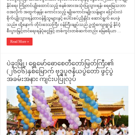
နိုင်ရေး ကြိုတင်ပျိုးထောင်သည့် စနစ်အားအသုံးပြုသွားရန်၊ ရေမြေသဘာ
ဝအလိုက် အထွက်နှုန်း ကောင်းသည့် မျိုးကောင်းမျိုးသန့်များ ပြောင်းလဲ
စိုက်ပျိုးသွားရန်တာဝန်ရှိသူများနှင့် ပေါင်းစပ်ညှိနှိုင်း ဆောင်ရွက် ပေးခဲ့
သည်။ ထို့နောက် တိုင်းဒေသကြီး ဝန်ကြီးချုပ်သည် ဥက္ကံကျေးရွာ၌ နိုင်ငံ့
စီးပွားမြှင့်တင်ရေးရန်ပုံငွေဖြင့် တစ်ကွင်းတစ်ဆက်တည်း မြေဧရိယာ …
Read More »
ပဲခူးမြို့၊ ရွှေမော်ဓောစေတီတော်မြတ်ကြီး၏
(၂၆၀၆)နှစ်မြောက် ဗုဒ္ဓပူဇနိယပွဲတော် ဖွင့်ပွဲ
အခမ်းအနား ကျင်းပပြုလုပ်