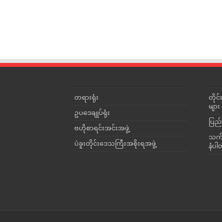
တရားရုံး
တို
များ
ဥပဒေချုပ်ရုံး
ပြည်
ဗဟိုစာရင်းအင်းအဖွဲ့
သက်ဆ
ပဲခူးတိုင်းဒေသကြီးအစိုးရအဖွဲ့
နံပါ