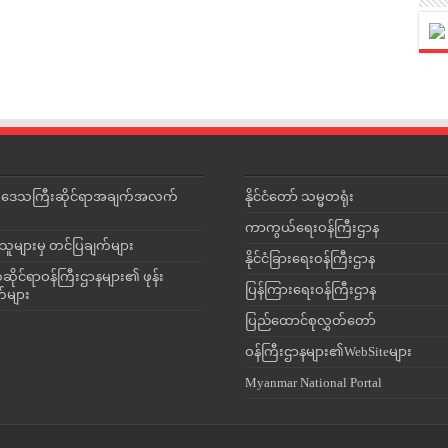
င်းဒေသကြီးဆိုင်ရာအချက်အလက်
နိုင်ငံတော် သမ္မတရုံး
ကာကွယ်ရေးဝန်ကြီးဌာန
သူများမှ တင်ပြချက်များ
နိုင်ငံခြားရေးဝန်ကြီးဌာန
ိုင်ရာဝန်ကြီးဌာနများ၏ ဖုန်း
ပြန်ကြားရေးဝန်ကြီးဌာန
တ်များ
ပြည်ထောင်စုလွှတ်တော်
ဝန်ကြီးဌာနများ၏WebSiteများ
Myanmar National Portal