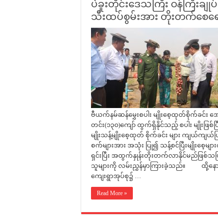
ပဲခူးတိုင်းဒေသကြီး ဝန်ကြီးချုပ
သီးထပ်စွမ်းအား တိုးတက်စေရေ
ဗီယက်နမ်ဆန်မွှေးစပါး မျိုးစေ့ထုတ်စိုက်ခင်း အေ
တင်း(၁၃၀)ကျော် ထွက်ရှိနိုင်သည့် စပါး မျိုးဖြစ်ပ
မျိုးသန့်မျိုးစေ့ထုတ် စိုက်ခင်း များ ကျယ်ကျယ်ပြန့်
စက်များအား အသုံး ပြု၍ သန့်စင်ပြီးမျိုးစေ့မျာ
ရှင်းပြီး အထွက်နှုန်းတိုးတက်လာနိုင်မည်ဖြစ်
သူများကို လမ်းညွှန်မှာကြားခဲ့သည်။ ထို့နောက်
ကျေးရွာအုပ်စု၌ …
Read More »