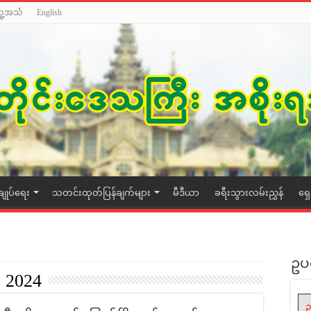
သူ့အသံ
English
ချုပ်ရေး
သတင်းထုတ်ပြန်ချက်များ
မီဒီယာ
ခရီးသွားလမ်းညွှန်
ရှ
ဥပ
 2024
ဥ