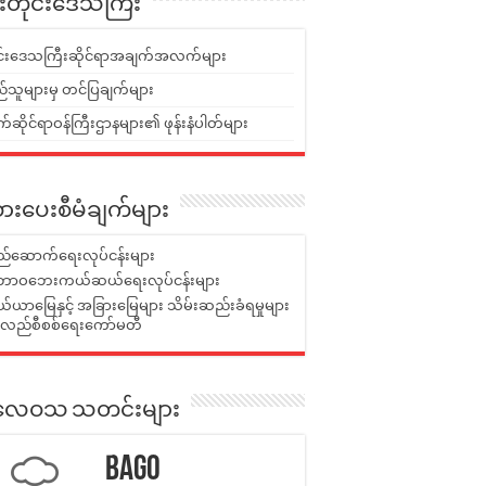
ူးတိုင်းဒေသကြီး
ုင်းဒေသကြီးဆိုင်ရာအချက်အလက်များ
်သူများမှ တင်ပြချက်များ
ဆိုင်ရာဝန်ကြီးဌာနများ၏ ဖုန်းနံပါတ်များ
ားပေးစီမံချက်များ
်ဆောက်ရေးလုပ်ငန်းများ
ာဝဘေးကယ်ဆယ်ရေးလုပ်ငန်းများ
ယာမြေနှင့် အခြားမြေများ သိမ်းဆည်းခံရမှုများ
န်လည်စီစစ်ရေးကော်မတီ
ုးလေဝသ သတင်းများ
Bago