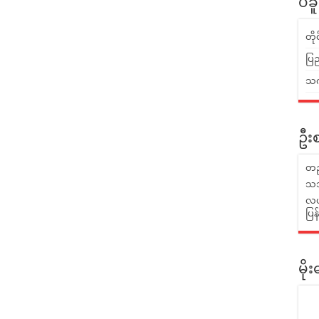
ပဲခ
တိ
ပြည
သက်
ဦးစ
တည
သဘ
လယ်
ပြ
မိ