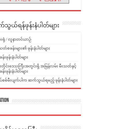
သွယ်ရန်ဖုန်းနံပါတ်များ
းရုံ / လူနာတင်ယာဉ်
သတ်စခန်းများ၏ ဖုန်းနံပါတ်များ
ခန်းဖုန်းနံပါတ်များ
ူးတိုင်းဒေသကြီးအတွင်းရှိ အမြန်လမ်း မီးသတ်နှင့်
ခန်းဖုန်းနံပါတ်များ
ပ်စစ်မီးပျက်ပါက ဆက်သွယ်ရမည့် ဖုန်းနံပါတ်များ
ation