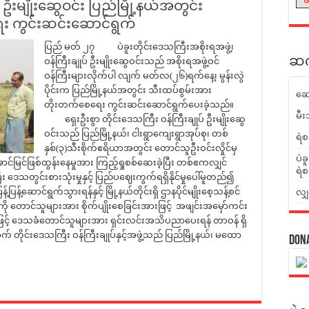
် ဦးမျိုးဆွေဝင်း ပြည်မြို့နယ်အတွင်း
း ကွင်းဆင်းဆောင်ရွက်
ပြည် မတ် ၂၇ ပဲခူးတိုင်းဒေသကြီးအစိုးရအဖွဲ့၊
ဆက်
ဝန်ကြီးချုပ် ဦးမျိုးဆွေဝင်းသည် အစိုးရအဖွဲ့ဝင်
ဝန်ကြီးများလိုက်ပါ လျက် မတ်လ(၂၆)ရက်နေ့၊ မွန်းလွဲ
ပိုင်းက ပြည်မြို့နယ်အတွင်း သီးထပ်စွမ်းအား
ဆေ
တိုးတက်စေရေး ကွင်းဆင်းဆောင်ရွက်ပေးခဲ့သည်။
မီး
ရှေးဦးစွာ တိုင်းဒေသကြီး ဝန်ကြီးချုပ် ဦးမျိုးဆွေ
ဝင်းသည် ပြည်မြို့နယ်၊ ငါးရွာကျေးရွာအုပ်စု၊ တစ်
ရဲစ
နှစ်(၃)သီးစိုက်ဧရိယာအတွင်း တောင်သူဦးဝင်းလှိုင်မှ
ပဲခ
ာင်မြင်ဖြစ်ထွန်းနေမှုအား ကြည့်ရှုစစ်ဆေးခဲ့ပြီး တစ်ဧကလျှင်
ရဲစ
ြီး ဒေသတွင်းစားသုံးမှုနှင့် ပြည်ပဈေးကွက်ရရှိနိုင်မှုပေါ်မူတည်၍
ပြန့်ဆောင်ရွက်သွားရန်နှင့် မြို့နယ်တိုင်းရှိ ဌာနပိုင်မျိုးစေ့သန့်စင်
လျှ
းကို တောင်သူများအား စိုက်ပျိုးစေခြင်းအားဖြင့် အဖျင်းအမှော်ကင်း
သဖြင့် ဒေသခံတောင်သူများအား ရှင်းလင်းအသိပညာပေးရန် တာဝန် ရှိ
 တိုင်းဒေသကြီး ဝန်ကြီးချုပ်နှင့်အဖွဲ့သည် ပြည်မြို့နယ်၊ မထော
Don