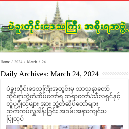
Home
/
2024
/
March
/
24
Daily Archives:
March 24, 2024
ပဲခူးတိုင်းဒေသကြီးအတွင်းမှ သာသနာတော်
ဆိုင်ရာဘွဲ့တံဆိပ်‌တော်ရ ဆရာတော်/သီလရှင်နှင့်
လူပုဂ္ဂိုလ်များ အား ဘွဲ့တံဆိပ်တော်များ
ဆက်ကပ်လှူဒါန်းခြင်း အခမ်းအနားကျင်းပ
ပြုလုပ်