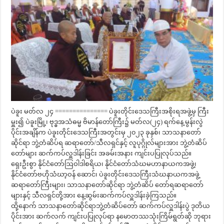
ပဲခူး မတ်လ ၂၄ =============== ပဲခူးတိုင်းဒေသကြီးအစိုးရအဖွဲ့မှ ကြီး
မှူး၍ ပဲခူးမြို့၊ ဗုဒ္ဓအသံဓမ္မ ဗိမာန်‌တော်ကြီး၌ မတ်လ(၂၄) ရက်နေ့ မွန်းလွဲ
ပိုင်းအချိန်က ပဲခူးတိုင်းဒေသကြီးအတွင်းမှ ၂၀၂၃ ခုနှစ်၊ သာသနာတော်
ဆိုင်ရာ ဘွဲ့တံဆိပ်ရ ဆရာတော်/သီလရှင်နှင့် လူပုဂ္ဂိုလ်များအား ဘွဲ့တံဆိပ်
တော်များ ဆက်ကပ်လှူဒါန်းခြင်း အခမ်းအနား ကျင်းပပြုလုပ်သည်။
ရှေးဦးစွာ နိုင်ငံတော်ဩဝါဒါစရိယ၊ နိုင်ငံတော်သံဃမဟာနာယကအဖွဲ့၊
နိုင်ငံတော်ဗဟိုသံဃာ့ဝန် ဆောင်၊ ပဲခူးတိုင်းဒေသကြီးသံဃနာယကအဖွဲ့
ဆရာတော်ကြီးများ၊ သာသနာတော်ဆိုင်ရာ ဘွဲ့တံဆိပ် တော်ရဆရာတော်
များနှင့် သီလရှင်တို့အား နေ့ဆွမ်းဆက်ကပ်လှူဒါန်းခဲ့ကြသည်။
ထို့နောက် သာသနာတော်ဆိုင်ရာဘွဲ့တံဆိပ်တော် ဆက်ကပ်လှူဒါန်းပွဲ ဒုတိယ
ပိုင်းအား ဆက်လက် ကျင်းပပြုလုပ်ရာ နမောတဿသုံးကြိမ်ရွတ်ဆို ဘုရား