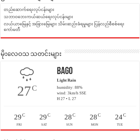
တည်ဆောက်ရေးလုပ်ငန်းများ
သဘာဝဘေးကယ်ဆယ်ရေးလုပ်ငန်းများ
လယ်ယာမြေနှင့် အခြားမြေများ သိမ်းဆည်းခံရမှုများ ပြန်လည်စီစစ်ရေး
ကော်မတီ
မိုးလေဝသ သတင်းများ
Bago
Light Rain
27
C
humidity: 88%
wind: 3km/h SSE
H 27 • L 27
C
C
C
C
C
29
29
28
28
24
FRI
SAT
SUN
MON
TUE