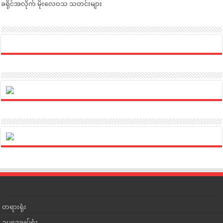
ခရိုင်အလိုက် မိုးလေဝသ သတင်းများ
တရားရုံး
ဥပဒေချုပ်ရုံး