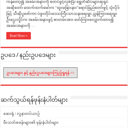
ကန်တော့၍ အခမ်းအနားကို စတင်ဖွင့်လှစ်ပြီး ရွှေတံဆိပ်များဆုရှင်
အဆိုတော် မထက်ထက်မော်က “ထူးမခြားနား”ရောင်ခြည်တော်ဖွင့် သုံးပိုဒ်
ဖြင့် သီဆိုပူဇော်ကာ ပဲခူးတိုင်းဒေသကြီးသာသနာရေးမှူး ညွှန်ကြားရေးမှူး
ဦးဌေးလှိုင်က အခမ်းအနားဖွင့် စာတမ်းအား ဖတ်ကြားလျှောက်ထား၍
အခမ်းအနားကို …
Read More »
ဥပဒေ / နည်းဥပဒေများ
ဥပဒေများ နှင့် နည်းဥပဒေများကြည့်ရှုရန် >>
ဆက်သွယ်ရန်ဖုန်းနံပါတ်များ
ဆေးရုံ / လူနာတင်ယာဉ်
မီးသတ်စခန်းများ၏ ဖုန်းနံပါတ်များ