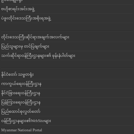
ဗဟိုစာရင်းအင်းအဖွဲ့
ပဲခူးတိုင်းဒေသကြီးအစိုးရအဖွဲ့
တိုင်းဒေသကြီးဆိုင်ရာအချက်အလက်များ
ပြည်သူများမှ တင်ပြချက်များ
သက်ဆိုင်ရာဝန်ကြီးဌာနများ၏ ဖုန်းနံပါတ်များ
နိုင်ငံတော် သမ္မတရုံး
ကာကွယ်ရေးဝန်ကြီးဌာန
နိုင်ငံခြားရေးဝန်ကြီးဌာန
ပြန်ကြားရေးဝန်ကြီးဌာန
ပြည်ထောင်စုလွှတ်တော်
ဝန်ကြီးဌာနများ၏WebSiteများ
Myanmar National Portal