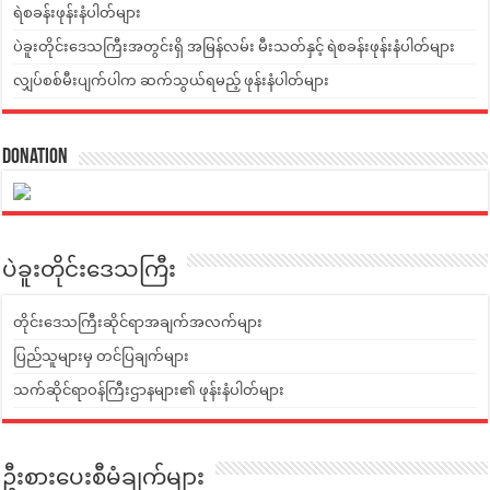
ရဲစခန်းဖုန်းနံပါတ်များ
ပဲခူးတိုင်းဒေသကြီးအတွင်းရှိ အမြန်လမ်း မီးသတ်နှင့် ရဲစခန်းဖုန်းနံပါတ်များ
လျှပ်စစ်မီးပျက်ပါက ဆက်သွယ်ရမည့် ဖုန်းနံပါတ်များ
Donation
ပဲခူးတိုင်းဒေသကြီး
တိုင်းဒေသကြီးဆိုင်ရာအချက်အလက်များ
ပြည်သူများမှ တင်ပြချက်များ
သက်ဆိုင်ရာဝန်ကြီးဌာနများ၏ ဖုန်းနံပါတ်များ
ဦးစားပေးစီမံချက်များ