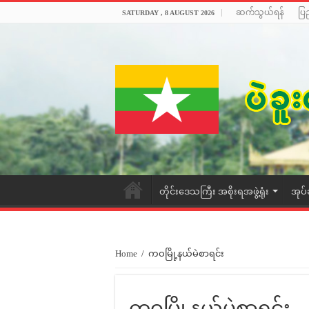
ဆက်သွယ်ရန်
ပြ
SATURDAY , 8 AUGUST 2026
တိုင်းဒေသကြီး အစိုးရအဖွဲ့ရုံး
အုပ်
Home
/
ကဝမြို့နယ်မဲစာရင်း
ကဝမြို့နယ်မဲစာရင်း