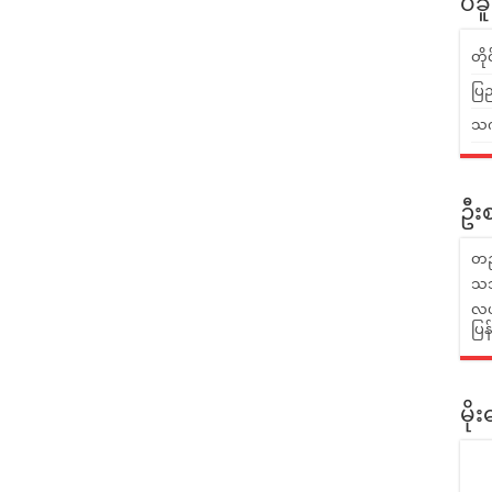
ပဲခ
တိ
ပြည
သက်
ဦးစ
တည
သဘ
လယ်
ပြ
မိ