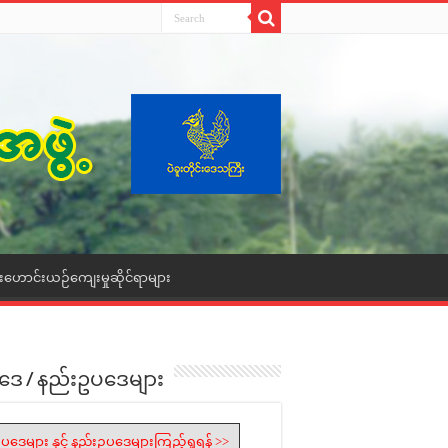
ေးဟောင်းယဉ်ကျေးမှုဆိုင်ရာများ
ဒေ / နည်းဥပဒေများ
ပဒေများ နှင့် နည်းဥပဒေများကြည့်ရှုရန် >>