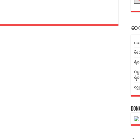
ဆက်
ဆေ
မီး
ရဲစ
ပဲခ
ရဲစ
လျှ
Don