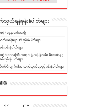
သွယ်ရန်ဖုန်းနံပါတ်များ
းရုံ / လူနာတင်ယာဉ်
သတ်စခန်းများ၏ ဖုန်းနံပါတ်များ
ခန်းဖုန်းနံပါတ်များ
ူးတိုင်းဒေသကြီးအတွင်းရှိ အမြန်လမ်း မီးသတ်နှင့်
ခန်းဖုန်းနံပါတ်များ
ပ်စစ်မီးပျက်ပါက ဆက်သွယ်ရမည့် ဖုန်းနံပါတ်များ
ation