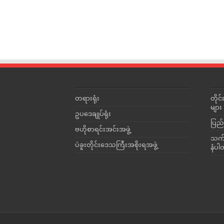
တရားရုံး
တို
များ
ဥပဒေချုပ်ရုံး
ပြည်
ဗဟိုစာရင်းအင်းအဖွဲ့
သက်ဆ
ပဲခူးတိုင်းဒေသကြီးအစိုးရအဖွဲ့
နံပါ