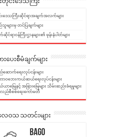
ူးတိုင်းဒေသကြီး
ုင်းဒေသကြီးဆိုင်ရာအချက်အလက်များ
်သူများမှ တင်ပြချက်များ
ဆိုင်ရာဝန်ကြီးဌာနများ၏ ဖုန်းနံပါတ်များ
ားပေးစီမံချက်များ
်ဆောက်ရေးလုပ်ငန်းများ
ာဝဘေးကယ်ဆယ်ရေးလုပ်ငန်းများ
ယာမြေနှင့် အခြားမြေများ သိမ်းဆည်းခံရမှုများ
န်လည်စီစစ်ရေးကော်မတီ
ုးလေဝသ သတင်းများ
Bago