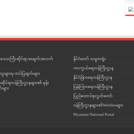
င်းဒေသကြီးဆိုင်ရာအချက်အလက်
နိုင်ငံတော် သမ္မတရုံး
ကာကွယ်ရေးဝန်ကြီးဌာန
သူများမှ တင်ပြချက်များ
နိုင်ငံခြားရေးဝန်ကြီးဌာန
ိုင်ရာဝန်ကြီးဌာနများ၏ ဖုန်း
ပြန်ကြားရေးဝန်ကြီးဌာန
တ်များ
ပြည်ထောင်စုလွှတ်တော်
ဝန်ကြီးဌာနများ၏WebSiteများ
Myanmar National Portal