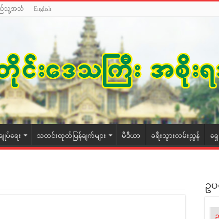
ည်သူ့အသံ
English
ချုပ်ရေး
သတင်းထုတ်ပြန်ချက်များ
မီဒီယာ
ခရီးသွားလမ်းညွှန်
ရှ
ဥပ
ဥ