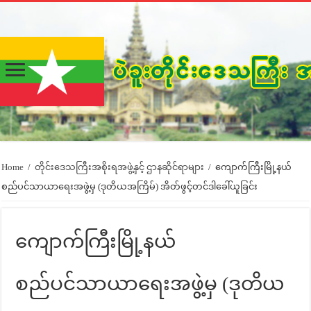
Home
/
တိုင်းဒေသကြီးအစိုးရအဖွဲ့နှင့် ဌာနဆိုင်ရာများ
/
ကျောက်ကြီးမြို့နယ်
စည်ပင်သာယာရေးအဖွဲ့မှ (ဒုတိယအကြိမ်) အိတ်ဖွင့်တင်ဒါခေါ်ယူခြင်း
ကျောက်ကြီးမြို့နယ်
စည်ပင်သာယာရေးအဖွဲ့မှ (ဒုတိယ