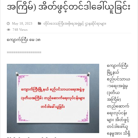
အကြိမ်) အိတ်ဖွင့်တင်ဒါခေါ်ယူခြင်း
May 18, 2023
တိုင်းဒေသကြီးအစိုးရအဖွဲ့နှင့် ဌာနဆိုင်ရာများ
748 Views
ကျောက်ကြီး မေ ၁၈
================
ကျောက်ကြီး
မြို့နယ်
စည်ပင်သာယ
ာရေးအဖွဲ့မှ
(ဒုတိယ
အကြိမ်)
တည်ဆောက်
ရေးလုပ်ငန်း
များ အိတ်ဖွင့်
တင်ဒါခေါ်ယူ
နေမှုအား သိရှိ