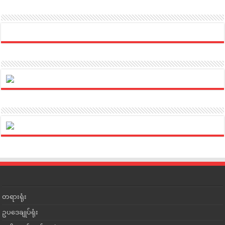
တရားရုံး
ဥပဒေချုပ်ရုံး