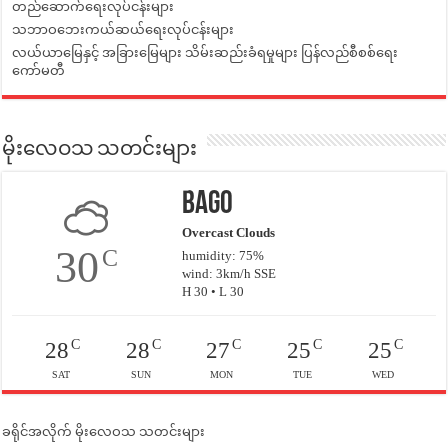
တည်ဆောက်ရေးလုပ်ငန်းများ
သဘာဝဘေးကယ်ဆယ်ရေးလုပ်ငန်းများ
လယ်ယာမြေနှင့် အခြားမြေများ သိမ်းဆည်းခံရမှုများ ပြန်လည်စီစစ်ရေး
ကော်မတီ
မိုးလေဝသ သတင်းများ
Bago
Overcast Clouds
30
C
humidity: 75%
wind: 3km/h SSE
H 30 • L 30
C
C
C
C
C
28
28
27
25
25
SAT
SUN
MON
TUE
WED
ခရိုင်အလိုက် မိုးလေဝသ သတင်းများ