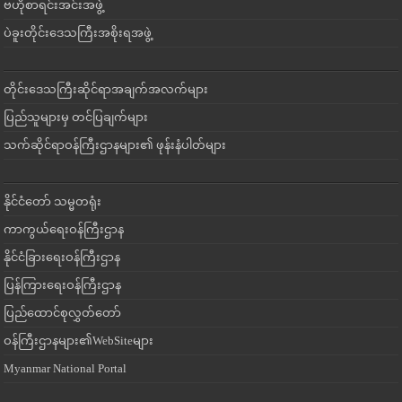
ဗဟိုစာရင်းအင်းအဖွဲ့
ပဲခူးတိုင်းဒေသကြီးအစိုးရအဖွဲ့
တိုင်းဒေသကြီးဆိုင်ရာအချက်အလက်များ
ပြည်သူများမှ တင်ပြချက်များ
သက်ဆိုင်ရာဝန်ကြီးဌာနများ၏ ဖုန်းနံပါတ်များ
နိုင်ငံတော် သမ္မတရုံး
ကာကွယ်ရေးဝန်ကြီးဌာန
နိုင်ငံခြားရေးဝန်ကြီးဌာန
ပြန်ကြားရေးဝန်ကြီးဌာန
ပြည်ထောင်စုလွှတ်တော်
ဝန်ကြီးဌာနများ၏WebSiteများ
Myanmar National Portal