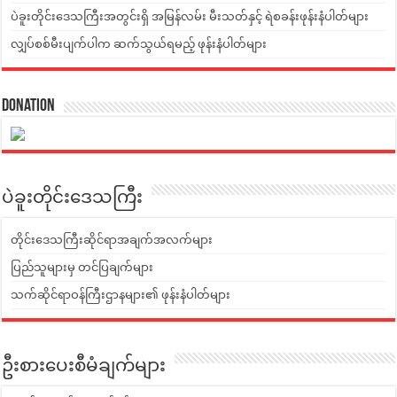
ပဲခူးတိုင်းဒေသကြီးအတွင်းရှိ အမြန်လမ်း မီးသတ်နှင့် ရဲစခန်းဖုန်းနံပါတ်များ
လျှပ်စစ်မီးပျက်ပါက ဆက်သွယ်ရမည့် ဖုန်းနံပါတ်များ
Donation
ပဲခူးတိုင်းဒေသကြီး
တိုင်းဒေသကြီးဆိုင်ရာအချက်အလက်များ
ပြည်သူများမှ တင်ပြချက်များ
သက်ဆိုင်ရာဝန်ကြီးဌာနများ၏ ဖုန်းနံပါတ်များ
ဦးစားပေးစီမံချက်များ