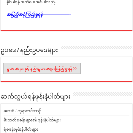
နိုင်ပါရန် အသိပေးအပ်ပါသည်-
အပြည့်အစုံကြည့်ရှုရန်———————-
ဥပဒေ / နည်းဥပဒေများ
ဥပဒေများ နှင့် နည်းဥပဒေများကြည့်ရှုရန် >>
ဆက်သွယ်ရန်ဖုန်းနံပါတ်များ
ဆေးရုံ / လူနာတင်ယာဉ်
မီးသတ်စခန်းများ၏ ဖုန်းနံပါတ်များ
ရဲစခန်းဖုန်းနံပါတ်များ