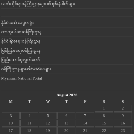
သက်ဆိုင်ရာဝန်ကြီးဌာနများ၏ ဖုန်းနံပါတ်များ
နိုင်ငံတော် သမ္မတရုံး
ကာကွယ်ရေးဝန်ကြီးဌာန
နိုင်ငံခြားရေးဝန်ကြီးဌာန
ပြန်ကြားရေးဝန်ကြီးဌာန
ပြည်ထောင်စုလွှတ်တော်
ဝန်ကြီးဌာနများ၏WebSiteများ
Myanmar National Portal
August 2026
M
T
W
T
F
S
S
1
2
3
4
5
6
7
8
9
10
11
12
13
14
15
16
17
18
19
20
21
22
23