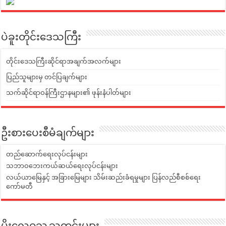
ပဲခူးတိုင်းဒေသကြီး
တိုင်းဒေသကြီးဆိုင်ရာအချက်အလက်များ
ပြည်သူများမှ တင်ပြချက်များ
သက်ဆိုင်ရာဝန်ကြီးဌာနများ၏ ဖုန်းနံပါတ်များ
ဦးစားပေးစီမံချက်များ
တည်ဆောက်ရေးလုပ်ငန်းများ
သဘာဝဘေးကယ်ဆယ်ရေးလုပ်ငန်းများ
လယ်ယာမြေနှင့် အခြားမြေများ သိမ်းဆည်းခံရမှုများ ပြန်လည်စီစစ်ရေး
ကော်မတီ