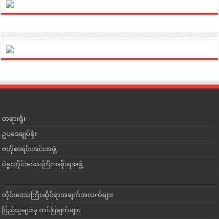
တရားရုံး
ဥပဒေချုပ်ရုံး
ဗဟိုစာရင်းအင်းအဖွဲ့
ပဲခူးတိုင်းဒေသကြီးအစိုးရအဖွဲ့
တိုင်းဒေသကြီးဆိုင်ရာအချက်အလက်များ
ပြည်သူများမှ တင်ပြချက်များ