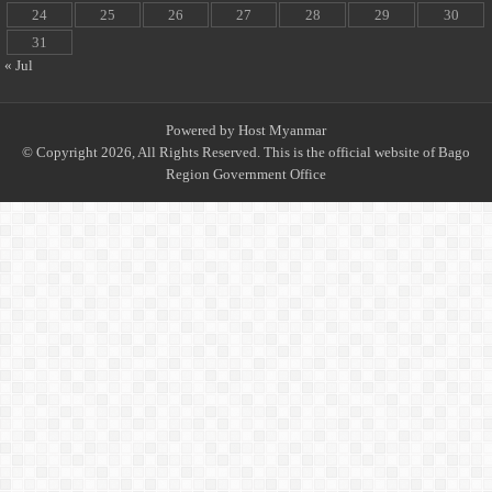
24
25
26
27
28
29
30
31
« Jul
Powered by
Host Myanmar
© Copyright 2026, All Rights Reserved. This is the official website of Bago
Region Government Office