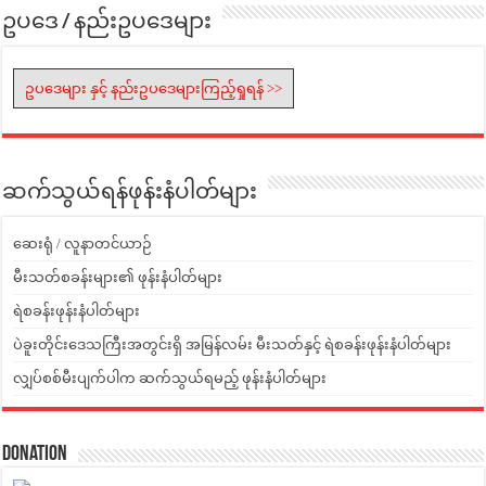
ဥပဒေ / နည်းဥပဒေများ
ဥပဒေများ နှင့် နည်းဥပဒေများကြည့်ရှုရန် >>
ဆက်သွယ်ရန်ဖုန်းနံပါတ်များ
ဆေးရုံ / လူနာတင်ယာဉ်
မီးသတ်စခန်းများ၏ ဖုန်းနံပါတ်များ
ရဲစခန်းဖုန်းနံပါတ်များ
ပဲခူးတိုင်းဒေသကြီးအတွင်းရှိ အမြန်လမ်း မီးသတ်နှင့် ရဲစခန်းဖုန်းနံပါတ်များ
လျှပ်စစ်မီးပျက်ပါက ဆက်သွယ်ရမည့် ဖုန်းနံပါတ်များ
Donation