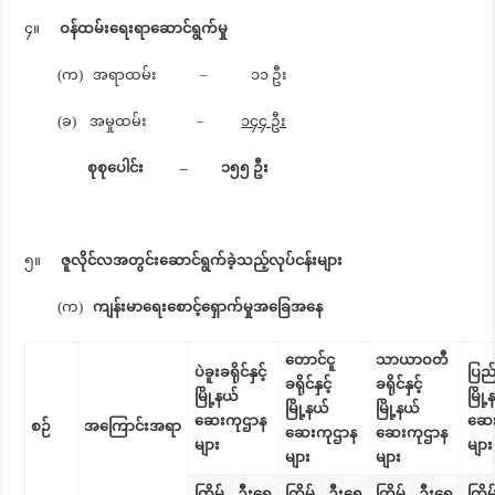
၄။
ဝန်ထမ်းရေးရာဆောင်ရွက်မှု
(က) အရာထမ်း – ၁၁ ဦး
(ခ) အမှုထမ်း –
၁၄၄ ဦး
စုစုပေါင်း – ၁၅၅ ဦး
၅။
ဇူလိုင်လအတွင်းဆောင်ရွက်ခဲ့သည့်လုပ်ငန်းများ
(က)
ကျန်းမာရေးစောင့်ရှောက်မှုအခြေအနေ
တောင်ငူ
သာယာဝတီ
ပဲခူးခရိုင်နှင့်
ပြည်ခ
ခရိုင်နှင့်
ခရိုင်နှင့်
မြို့နယ်
မြို
မြို့နယ်
မြို့နယ်
ဆေးကုဌာန
ဆေး
စဉ်
အကြောင်းအရာ
ဆေးကုဌာန
ဆေးကုဌာန
များ
များ
များ
များ
ကြိမ်
ဦးရေ
ကြိမ်
ဦးရေ
ကြိမ်
ဦးရေ
ကြိမ