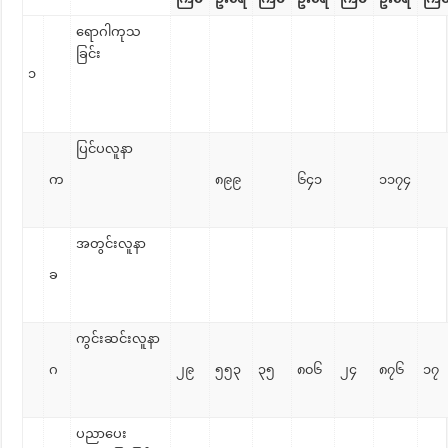
ရောဂါကုသ
ခြင်း
၁
ပြင်ပလူနာ
က
၈၉၉
၆၄၁
၁၁၇၄
အတွင်းလူနာ
ခ
ကွင်းဆင်းလူနာ
ဂ
၂၉
၅၅၃
၃၅
၈၀၆
၂၄
၈၇၆
၁၇
ပညာပေး