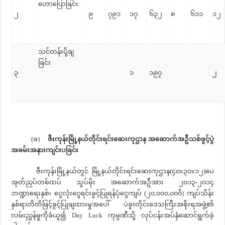
ဟောပြောခြင်း
၂
၉
၇၉၁
၁၇
၆၃၂
၈
၆၁၁
၁၂
သင်တန်းပို့ချ
ခြင်း
၃
၁
၁၉၇
၂
(ခ)
ဇီးကုန်းမြို့နယ်တိုင်းရင်းဆေးကုဌာန အဆောက်အဦသစ်ဖွင့်ပွဲ
အခမ်းအနားကျင်းပခြင်း
ဇီးကုန်းမြို့နယ်တွင် မြို့နယ်တိုင်းရင်းဆေးကုဌာန(၄၀x၃၀x၁၂)ပေ
အုတ်ညှပ်တစ်ထပ် သွပ်မိုး အဆောက်အဦအား ၂၀၁၃-၂၀၁၄
ဘဏ္ဍာရေးနှစ်၊ ငွေလုံးငွေရင်းခွင့်ပြုရန်ပုံငွေကျပ် (၂၀,၀၀၀,၀၀၀ိ) ကျပ်သိန်း
နှစ်ရာတိတိဖြင့်ခွင့်ပြုချထားမှုအပေါ် ပဲခူးတိုင်းဒေသကြီးအစိုးရအဖွဲ့၏
လမ်းညွှန်မှုကိုခံယူ၍ Day Luck ကုမ္ပဏီသို့ လုပ်ငန်းအပ်နှံဆောင်ရွက်ခဲ့