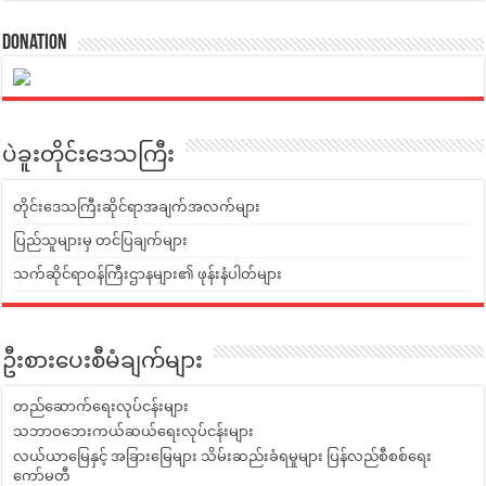
Donation
ပဲခူးတိုင်းဒေသကြီး
တိုင်းဒေသကြီးဆိုင်ရာအချက်အလက်များ
ပြည်သူများမှ တင်ပြချက်များ
သက်ဆိုင်ရာဝန်ကြီးဌာနများ၏ ဖုန်းနံပါတ်များ
ဦးစားပေးစီမံချက်များ
တည်ဆောက်ရေးလုပ်ငန်းများ
သဘာဝဘေးကယ်ဆယ်ရေးလုပ်ငန်းများ
လယ်ယာမြေနှင့် အခြားမြေများ သိမ်းဆည်းခံရမှုများ ပြန်လည်စီစစ်ရေး
ကော်မတီ