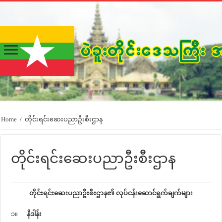
Home
/
တိုင်းရင်းဆေးပညာဦးစီးဌာန
တိုင်းရင်းဆေးပညာဦးစီးဌာန
တိုင်းရင်းဆေးပညာဦးစီးဌာန၏ လုပ်ငန်းဆောင်ရွက်ချက်များ
၁။
နိဒါန်း