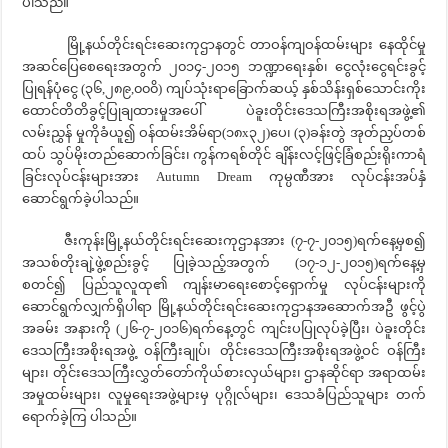
ပါသည်။
မြို့နယ်တိုင်းရင်းဆေးကုဌာနတွင် တာဝန်ကျဝန်ထမ်းများ နေထိုင်မှု
အဆင်ပြေစေရေးအတွက် ၂၀၁၄-၂၀၁၅ ဘဏ္ဍာရေးနှစ်၊ ငွေလုံးငွေရင်းခွင့်
ပြုရန်ပုံငွေ (၃၆,၂၈၉,၀၀၀ိ) ကျပ်သုံးရာခြောက်ဆယ့် နှစ်သိန်းရှစ်သောင်းကိုး
ထောင်တိတိခွင့်ပြုချထားမှုအပေါ် ပဲခူးတိုင်းဒေသကြီးအစိုးရအဖွဲ့၏
လမ်းညွှန် မှုကိုခံယူ၍ ဝန်ထမ်းအိမ်ရာ(၁၈x၃၂)ပေ၊ (၃)ခန်းတွဲ အုတ်ညှပ်တစ်
ထပ် သွပ်မိုးတည်ဆောက်ခြင်း၊ ကွန်ကရစ်တိုင် ချိန်းလင့်ဖြင့်ခြံစည်းရိုးကာရံ
ခြင်းလုပ်ငန်းများအား Autumn Dream ကုမ္ပဏီအား လုပ်ငန်းအပ်နှံ
ဆောင်ရွက်ခဲ့ပါသည်။
ဇီးကုန်းမြို့နယ်တိုင်းရင်းဆေးကုဌာနအား (၇-၇-၂၀၁၅)ရက်နေ့မှစ၍
အသစ်တိုးချဲ့ဖွဲ့စည်းခွင့် ပြုခဲ့သည့်အတွက် (၁၇-၁၂-၂၀၁၅)ရက်နေ့မှ
စတင်၍ ပြည်သူလူထု၏ ကျန်းမာရေးစောင့်ရှောက်မှု လုပ်ငန်းများကို
ဆောင်ရွက်လျှက်ရှိပါရာ မြို့နယ်တိုင်းရင်းဆေးကုဌာနအဆောက်အဦ ဖွင့်ပွဲ
အခမ်း အနားကို (၂၆-၇-၂၀၁၆)ရက်နေ့တွင် ကျင်းပပြုလုပ်ခဲ့ပြီး၊ ပဲခူးတိုင်း
ဒေသကြီးအစိုးရအဖွဲ့ ဝန်ကြီးချုပ်၊ တိုင်းဒေသကြီးအစိုးရအဖွဲ့ဝင် ဝန်ကြီး
များ၊ တိုင်းဒေသကြီးလွှတ်တော်ကိုယ်စားလှယ်များ၊ ဌာနဆိုင်ရာ အရာထမ်း
အမှုထမ်းများ၊ လူမှုရေးအဖွဲ့များမှ ပုဂ္ဂိုလ်များ၊ ဒေသခံပြည်သူများ တက်
ရောက်ခဲ့ကြ ပါသည်။