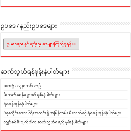
ဥပဒေ / နည်းဥပဒေများ
ဥပဒေများ နှင့် နည်းဥပဒေများကြည့်ရှုရန် >>
ဆက်သွယ်ရန်ဖုန်းနံပါတ်များ
ဆေးရုံ / လူနာတင်ယာဉ်
မီးသတ်စခန်းများ၏ ဖုန်းနံပါတ်များ
ရဲစခန်းဖုန်းနံပါတ်များ
ပဲခူးတိုင်းဒေသကြီးအတွင်းရှိ အမြန်လမ်း မီးသတ်နှင့် ရဲစခန်းဖုန်းနံပါတ်များ
လျှပ်စစ်မီးပျက်ပါက ဆက်သွယ်ရမည့် ဖုန်းနံပါတ်များ