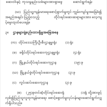
ဆေးဝါးနှင့် ကုသမှုနည်းသစ်များအားရှာဖွေ ဆောင်ရွက်ရန်၊
(ဃ) ပြည်သူ့ကျန်းမာရေးစောင့်ရှာက်မှုတွင် ကျွမ်းကျင်မှုအခြေခံ၍
အရည်အချင်း ပြည့်ဝသည့် တိုင်းရင်းဆေးဆရာများအား လေ့ကျ
င့်မွေးထုတ်ပေးရန်။
၃။
ဌာနများဖွဲ့စည်းထားရှိမှုအခြေအနေ
(က) တိုင်းဒေသကြီးဦးစီးဌာနမှူးရုံး (၁) ရုံး
(ခ) ခရိုင်တိုင်းရင်းဆေးကုဌာနမှူးရုံး (၄) ရုံး
(ဂ) မြို့နယ်တိုင်းရင်းဆေးကုဌာန (၁၉) ခု
(ဃ) မြို့နယ်ခွဲတိုင်းရင်းဆေးကုဌာန (၃) ခု
(င) ကွင်းဆင်းဆေးကုဌာန (၃) ခု
(စ) (၂၅)ခုတင်ဆံ့တိုင်းရင်းဆေးရုံ (၁)ရုံ တို့အားဖွင့်
လှစ်၍ပြည်သူလူထုကျန်းမာရေး စောင့်ရှောက်မှုလုပ်ငန်းများဆောင်ရွက်လျှ
က်ရှိပါသည်။