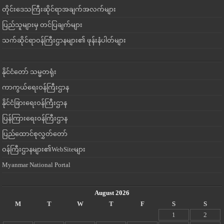
တိုင်းဒေသကြီးဆိုင်ရာအချက်အလက်များ
ပြည်သူများမှ တင်ပြချက်များ
သက်ဆိုင်ရာဝန်ကြီးဌာနများ၏ ဖုန်းနံပါတ်များ
နိုင်ငံတော် သမ္မတရုံး
ကာကွယ်ရေးဝန်ကြီးဌာန
နိုင်ငံခြားရေးဝန်ကြီးဌာန
ပြန်ကြားရေးဝန်ကြီးဌာန
ပြည်ထောင်စုလွှတ်တော်
ဝန်ကြီးဌာနများ၏WebSiteများ
Myanmar National Portal
August 2026
M
T
W
T
F
S
S
1
2