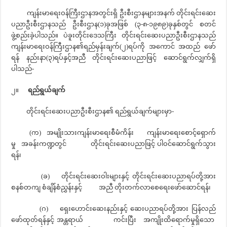
ကျန်းမာရေးဝန်ကြီးဌာနအတွင်းရှိ ဦးစီးဌာနများအနက် တိုင်းရင်းဆေး
ပညာဦးစီးဌာနသည် ဦးစီးဌာန(၁)ခုအဖြစ် (၃-၈-၁၉၈၉)ခုနှစ်တွင် စတင်
ဖွဲ့စည်းခဲ့ပါသည်။ ပဲခူးတိုင်းဒေသကြီး တိုင်းရင်းဆေးပညာဦးစီးဌာနသည်
ကျန်းမာရေးဝန်ကြီးဌာန၏ရည်မှန်းချက်(၂)ရပ်ကို အကောင် အထည် ဖော်
ရန် နည်းနာ(၃)ရပ်နှင့်အညီ တိုင်းရင်းဆေးပညာဖြင့် ဆောင်ရွက်လျှက်ရှိ
ပါသည်-
၂။
ရည်ရွယ်ချက်
တိုင်းရင်းဆေးပညာဦးစီးဌာန၏ ရည်ရွယ်ချက်များမှာ-
(က) အမျိုးသားကျန်းမာရေးစီမံကိန်း ကျန်းမာရေးစောင့်ရှောက်
မှု အခန်းကဏ္ဍတွင် တိုင်းရင်းဆေးပညာဖြင့် ပါဝင်ဆောင်ရွက်သွား
ရန်၊
(ခ) တိုင်းရင်းဆေးဝါးများနှင့် တိုင်းရင်းဆေးပညာရပ်တို့အား
စနစ်တကျ စံချိန်စံညွှန်းနှင့် အညီ တိုးတက်လာစေရေးဖော်ဆောင်ရန်၊
(ဂ) ရှေးဟောင်းဆေးနည်းနှင့် ဆေးပညာရပ်တို့အား ပြန်လည်
ဖော်ထုတ်ရန်နှင့် အန္တရာယ် ကင်းပြီး အကျိုးထိရောက်မှုရှိသော