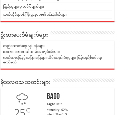
ပြည်သူများမှ တင်ပြချက်များ
သက်ဆိုင်ရာဝန်ကြီးဌာနများ၏ ဖုန်းနံပါတ်များ
ဦးစားပေးစီမံချက်များ
တည်ဆောက်ရေးလုပ်ငန်းများ
သဘာဝဘေးကယ်ဆယ်ရေးလုပ်ငန်းများ
လယ်ယာမြေနှင့် အခြားမြေများ သိမ်းဆည်းခံရမှုများ ပြန်လည်စီစစ်ရေး
ကော်မတီ
မိုးလေဝသ သတင်းများ
Bago
Light Rain
25
C
humidity: 92%
wind: 3km/h S