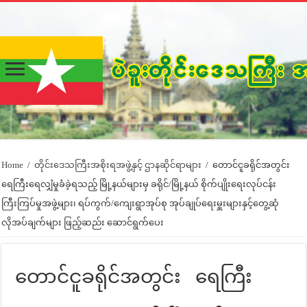
Home
/
တိုင်းဒေသကြီးအစိုးရအဖွဲ့နှင့် ဌာနဆိုင်ရာများ
/
တောင်ငူခရိုင်အတွင်း
ရေကြီးရေလျှံမှုခံခဲ့ရသည့် မြို့နယ်များမှ ခရိုင်/မြို့နယ် စိုက်ပျိုးရေးလုပ်ငန်း
ကြီးကြပ်မှုအဖွဲ့များ၊ ရပ်ကွက်/ကျေးရွာအုပ်စု အုပ်ချုပ်ရေးမှူးများနှင့်တွေ့ဆုံ
လိုအပ်ချက်များ ဖြည့်ဆည်း ဆောင်ရွက်ပေး
တောင်ငူခရိုင်အတွင်း ရေကြီး