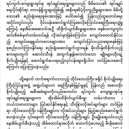
ရပ်ကွက်/ကျေးရွာအုပ်စု အုပ်ချုပ်ရေးမှူးများသည် မိမိဒေသ၏ အုပ်ချုပ်
ရေးပိုင်ဆိုင်ရာ တာဝန်ရှိသူများဖြစ်၍ အစိုးရ၏ပံ့ပိုးကူညီမှုများအား မိမိတို့
ဒေသ၏ စည်းရုံးရေးစွမ်းအားဖြင့် ပေါင်းစပ်၍ ပြန်လည်ထူထောင်ရေး
အပိုင်းတွင်လည်း ဝိုင်းဝန်းဆောင်ရွက်ကြစေလိုကြောင်း၊ရေကြီးရေလျှံမှု
ကြောင့် နေအိမ်အဆောက်အဦ ထိခိုက်ပျက်စီးမှုများအား စနစ်တကျကွင်း
ဆင်းစိစစ်မှတ်တမ်းတင်ရန် လိုအပ်မှာဖြစ်ကြောင်း၊ ကျောင်းမတတ်နိုင်သ
ည့် ကျောင်းနေရွယ်ကလေးများအား ကျောင်းပြင်ပပညာရေးစနစ်ဖြင့်
စုစည်းသင်ကြားနိုင်ရေး စည်းရုံးဆောင်ရွက်သွားရန်၊ မိုးသီးနှံထိခိုက်သည့်
ဧကများတွက် ဆောင်းသီးနှံ အထွက်နှုန်းကောင်းသော မျိုးများတိုးချဲ့
စိုက်ပျိုးရန်နှင့် ဆောင်ရွက်ပေးရမည့်လုပ်ငန်းများရှိပါက တင်ပြပေးစေလို
ကြောင်း ပြောကြားခဲ့သည်။
ထို့နောက် တက်ရောက်လာသည့် တိုင်းဒေသကြီး/ခရိုင် စိုက်ပျိုးရေး
ကြီးကြပ်မှုအဖွဲ့ အဖွဲ့ဝင်များက ရေကြီးနစ်မြှုပ်မှုနှင့် ပြန်လည် အစားထိုး
စိုက်ပျိုးမည့် အစီအမံများကိုလည်းကောင်း၊ ရပ်ကွက်/ ကျေးရွာအုပ်စု
အုပ်ချုပ်ရေးမှူးများက အိုးအိမ်ထိခိုက်ပျက်စီးမှု၊ လမ်း/တံတား ၊
လယ်သမားတာများ ပြင်ဆင်နိုင်ရေးနှင့် သီးခြားလိုအပ်ချက်များ တင်ပြခဲ့
ရာ တိုင်းဒေသကြီး ဝန်ကြီးချုပ်က လိုအပ်သည်များ ဖြည့်ဆည်းဆောင်ရွက်
ပေးခဲ့သည်။ ၎င်းနောက် တိုင်းဒေသကြီး ဝန်ကြီးချုပ် ဦးမျိုးဆွေဝင်းသည်
နေအိမ်ပျက်စီးခဲ့သည့် အိမ်ထောင်စုအလိုက် ထောက်ပံ့ပေးမည့် မီးဖိုဆောင်