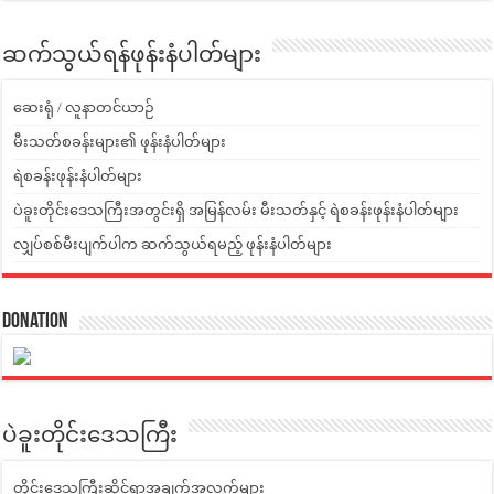
ဆက်သွယ်ရန်ဖုန်းနံပါတ်များ
ဆေးရုံ / လူနာတင်ယာဉ်
မီးသတ်စခန်းများ၏ ဖုန်းနံပါတ်များ
ရဲစခန်းဖုန်းနံပါတ်များ
ပဲခူးတိုင်းဒေသကြီးအတွင်းရှိ အမြန်လမ်း မီးသတ်နှင့် ရဲစခန်းဖုန်းနံပါတ်များ
လျှပ်စစ်မီးပျက်ပါက ဆက်သွယ်ရမည့် ဖုန်းနံပါတ်များ
Donation
ပဲခူးတိုင်းဒေသကြီး
တိုင်းဒေသကြီးဆိုင်ရာအချက်အလက်များ