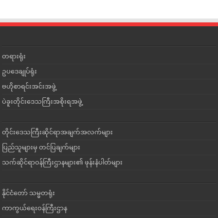
တရားရုံး
ဥပဒေချုပ်ရုံး
ဗဟိုစာရင်းအင်းအဖွဲ့
ပဲခူးတိုင်းဒေသကြီးအစိုးရအဖွဲ့
တိုင်းဒေသကြီးဆိုင်ရာအချက်အလက်များ
ပြည်သူများမှ တင်ပြချက်များ
သက်ဆိုင်ရာဝန်ကြီးဌာနများ၏ ဖုန်းနံပါတ်များ
နိုင်ငံတော် သမ္မတရုံး
ကာကွယ်ရေးဝန်ကြီးဌာန