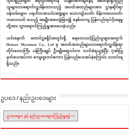
သုံးပစ္စည်းများ၊ ရေတွင်းရေကန် သန့်စင်စက်များနှင့် စေတနာရှင်ပြည်
သူများလာရောက်လှူဒါန်းထားသည့် အဝတ်အထည်များအား ဌာနဆိုင်ရာ
ဝန်ထမ်းများ၊ ပရဟိတအသင်းအဖွဲ့များ ယောကျ်ားဝတ်၊ မိန်းကလေးဝတ်၊
ကလေးဝတ် စသည့် အမျိုးအစားခွဲခြား၍ စနစ်တကျ ပြန်လည်ထုပ်ပိုးနေမှု
တို့အား သွားရောက်ကြည့်ရှုအားပေးခဲ့သည်။
ယင်းနောက် တောင်ငူခရိုင်အတွင်းရှိ ရေဘေးသင့်ပြည်သူများအတွက်
Hansae Myanmar Co,. Ltd မှ အဝတ်အထည်များလာရောက်လှူဒါန်းရာ
တိုင်းဒေသကြီး ဝန်ကြီးချုပ် ဦးမျိုးဆွေဝင်းက လက်ခံရယူခဲ့ပြီး ဂုဏ်ပြု
မှတ်ပေးအပ်ကာ ကျေးဇူးတင်စကား ပြန်လည်ပေးအပ်ခဲ့ကြောင်း သတင်းရ
ရှိသည်။
ဥပဒေ / နည်းဥပဒေများ
ဥပဒေများ နှင့် နည်းဥပဒေများကြည့်ရှုရန် >>