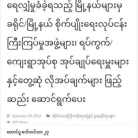
ရေလျှံမှုခံခဲ့ရသည့် မြို့နယ်များမှ
ခရိုင်/မြို့နယ် စိုက်ပျိုးရေးလုပ်ငန်း
ကြီးကြပ်မှုအဖွဲ့များ၊ ရပ်ကွက်/
ကျေးရွာအုပ်စု အုပ်ချုပ်ရေးမှူးများ
နှင့်တွေ့ဆုံ လိုအပ်ချက်များ ဖြည့်
ဆည်း ဆောင်ရွက်ပေး
September 28, 2024
တိုင်းဒေသကြီးအစိုးရအဖွဲ့နှင့် ဌာနဆိုင်ရာများ
635 Views
တောင်ငူ စက်တင်ဘာ ၂၇