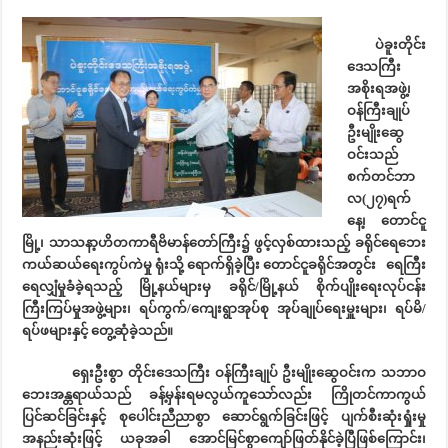
ပဲခူးတိုင်း
ဒေသကြီး
အစိုးရအဖွဲ့၊
ဝန်ကြီးချုပ်
ဦးမျိုးဆွေ
ဝင်းသည်
စက်တင်ဘာ
လ(၂၇)ရက်
နေ့၊ တောင်ငူ
မြို့၊ သာသနာ့ဟိတကာရီဗိမာန်တော်ကြီး၌ ဖွင့်လှစ်ထားသည့် ခရိုင်ရေဘေး
ကယ်ဆယ်ရေးကွပ်ကဲမှု ရုံးသို့ ရောက်ရှိခဲ့ပြီး တောင်ငူခရိုင်အတွင်း ရေကြီး
ရေလျှံမှုခံခဲ့ရသည့် မြို့နယ်များမှ ခရိုင်/မြို့နယ် စိုက်ပျိုးရေးလုပ်ငန်း
ကြီးကြပ်မှုအဖွဲ့များ၊ ရပ်ကွက်/ကျေးရွာအုပ်စု အုပ်ချုပ်ရေးမှူးများ၊ ရပ်မိ/
ရပ်ဖများနှင့် တွေ့ဆုံခဲ့သည်။
ရှေးဦးစွာ တိုင်းဒေသကြီး ဝန်ကြီးချုပ် ဦးမျိုးဆွေဝင်းက သဘာဝ
ဘေးအန္တရာယ်သည် ခန့်မှန်းရမလွယ်ကူသော်လည်း ကြိုတင်ကာကွယ်
ပြင်ဆင်ခြင်းနှင့် စုပေါင်းညီညာစွာ ဆောင်ရွက်ခြင်းဖြင့် ပျက်စီးဆုံးရှုံးမှု
အနည်းဆုံးဖြင့် ယခုအခါ အောင်မြင်စွာကျော်ဖြတ်နိုင်ခဲ့ပြီဖြစ်ကြောင်း၊