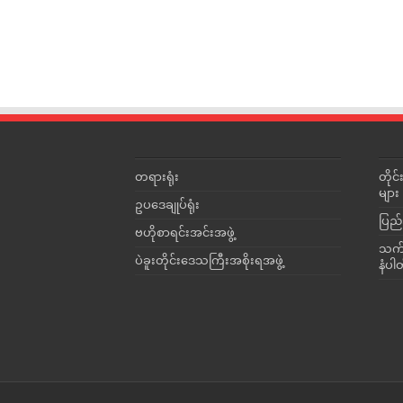
တရားရုံး
တို
များ
ဥပဒေချုပ်ရုံး
ပြည်
ဗဟိုစာရင်းအင်းအဖွဲ့
သက်ဆ
ပဲခူးတိုင်းဒေသကြီးအစိုးရအဖွဲ့
နံပါ