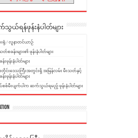
သွယ်ရန်ဖုန်းနံပါတ်များ
းရုံ / လူနာတင်ယာဉ်
သတ်စခန်းများ၏ ဖုန်းနံပါတ်များ
ခန်းဖုန်းနံပါတ်များ
ူးတိုင်းဒေသကြီးအတွင်းရှိ အမြန်လမ်း မီးသတ်နှင့်
ခန်းဖုန်းနံပါတ်များ
ပ်စစ်မီးပျက်ပါက ဆက်သွယ်ရမည့် ဖုန်းနံပါတ်များ
ation