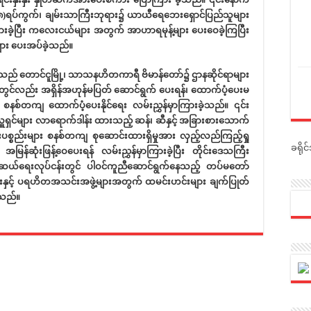
ြို့၊ (၁၈)ရပ်ကွက်၊ ချမ်းသာကြီးဘုရား၌ ယာယီရေဘေးရှောင်ပြည်သူများ
ခဲ့ပြီး ကလေးငယ်များ အတွက် အာဟာရမုန့်များ ပေးဝေခဲ့ကြပြီး
ျား ပေးအပ်ခဲ့သည်။
သည် တောင်ငူမြို့၊ သာသနဟိတကာရီ ဗိမာန်တော်၌ ဌာနဆိုင်ရာများ
ားတွင်လည်း အရှိန်အဟုန်မပြတ် ဆောင်ရွက် ပေးရန်၊ ထောက်ပံ့ပေးမ
 စနစ်တကျ ထောက်ပံ့ပေးနိုင်ရေး လမ်းညွှန်မှာကြားခဲ့သည်။ ၎င်း
အလှူရှင်များ လာရောက်ဒါန်း ထားသည့် ဆန်၊ ဆီနှင့် အခြားစားသောက်
ုံးပစ္စည်းများ စနစ်တကျ စုဆောင်းထားရှိမှုအား လှည့်လည်ကြည့်ရှု
ခရို
အမြန်ဆုံးဖြန့်ဝေပေးရန် လမ်းညွှန်မှာကြားခဲ့ပြီး တိုင်းဒေသကြီး
ဆယ်ရေးလုပ်ငန်းတွင် ပါဝင်ကူညီဆောင်ရွက်နေသည့် တပ်မတော်
်များနှင့် ပရဟိတအသင်းအဖွဲ့များအတွက် ထမင်းဟင်းများ ချက်ပြုတ်
ိသည်။