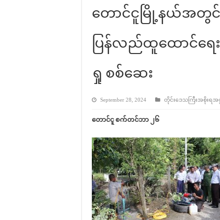
တောင်ငူမြို့နယ်အတွင
ပြန်လည်ထူထောင်ရေးလု
ရှု စစ်ဆေး
September 28, 2024
တိုင်းဒေသကြီးအစိုးရအဖွဲ့
တောင်ငူ စက်တင်ဘာ ၂၆