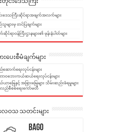
ူးတိုင်းဒေသကြီး
ုင်းဒေသကြီးဆိုင်ရာအချက်အလက်များ
်သူများမှ တင်ပြချက်များ
ဆိုင်ရာဝန်ကြီးဌာနများ၏ ဖုန်းနံပါတ်များ
ားပေးစီမံချက်များ
်ဆောက်ရေးလုပ်ငန်းများ
ာဝဘေးကယ်ဆယ်ရေးလုပ်ငန်းများ
ယာမြေနှင့် အခြားမြေများ သိမ်းဆည်းခံရမှုများ
န်လည်စီစစ်ရေးကော်မတီ
ုးလေဝသ သတင်းများ
Bago