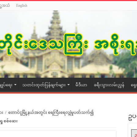
သူ့အသံ
English
ချုပ်ရေး
သတင်းထုတ်ပြန်ချက်များ
မီဒီယာ
ခရီးသွားလမ်းညွှန်
ရှေ
ား
/
တောင်ငူမြို့နယ်အတွင်း ရေကြီးရေလျှံမှုပတ်သက်၍
ဥပ
ရှု စစ်ဆေး
ဥ