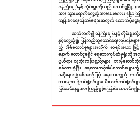
ဝန်ကြီးချုပ်နှင့် တိုင်းမှူးတို့သည် တောင်ငူမ
အား သွားရောက်တွေ့ဆုံအားပေးစကား ပြောကြား
ကျန်းမာရေးဝန်ထမ်းများအတွက် ထောက်ပံ့ငွေမ
ဆက်လက်၍ ဝန်ကြီးချုပ်နှင့် တိုင်းမှူးတို့
နှင့်တွေ့ဆုံ၍ ပြန်လည်ထူထောင်ရေးလုပ်ငန်းမျ
ည့် အိမ်ထောင်စုများအလိုက် စာရင်းဇယားဖြင့်
နောက် တောင်ငူခရိုင် ရေဘေးကွပ်ကဲမှုရုံးသို့ 
ဖွယ်ရာ၊ လူသုံးကုန်ပစ္စည်းများ၊ စားဖိုဆောင်သ
စစ်ဆေးခဲ့ပြီး ရေဘေးသင့်အိမ်ထောင်စုများသို့ 
အစိုးရအဖွဲ့အစီအစဉ်ဖြင့် ရေဘေးကူညီ ကယ်
သားများ၊ ရဲတပ်ဖွဲ့ဝင်များ၊ မီးသတ်တပ်ဖွဲ့ဝင
ပြင်ဆင်နေမှုအား ကြည့်ရှုခဲ့ကြောင်း သတင်းရရှ