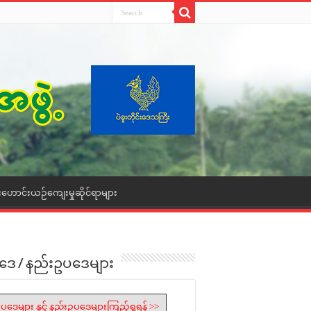
းဟောင်းယဉ်ကျေးမှုဆိုင်ရာများ
ဒေ / နည်းဥပဒေများ
ပဒေများ နှင့် နည်းဥပဒေများကြည့်ရှုရန် >>