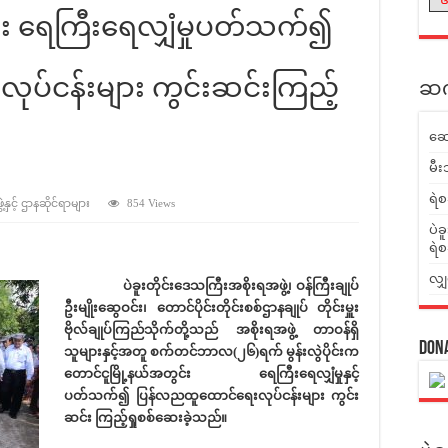
်း ရေကြီးရေလျှံမှုပတ်သက်၍
ပ်ငန်းများ ကွင်းဆင်းကြည့်
ဆက်
ဆေ
မီး
ရဲစ
နှင့် ဌာနဆိုင်ရာများ
854 Views
ပဲခ
ရဲစ
လျှ
ပဲခူးတိုင်းဒေသကြီးအစိုးရအဖွဲ့၊ ဝန်ကြီးချုပ်
ဦးမျိုးဆွေဝင်း၊ တောင်ပိုင်းတိုင်းစစ်ဌာနချုပ် တိုင်းမှူး
ဗိုလ်ချုပ်ကြည်သိုက်တို့သည် အစိုးရအဖွဲ့ တာဝန်ရှိ
Don
သူများနှင့်အတူ စက်တင်ဘာလ(၂၆)ရက် မွန်းလွဲပိုင်းက
တောင်ငူမြို့နယ်အတွင်း ရေကြီးရေလျှံမှုနှင့်
ပတ်သက်၍ ပြန်လညထူထောင်ရေးလုပ်ငန်းများ ကွင်း
ဆင်း ကြည့်ရှုစစ်ဆေးခဲ့သည်။