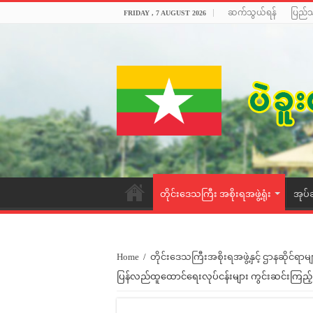
ဆက်သွယ်ရန်
ပြည်
FRIDAY , 7 AUGUST 2026
တိုင်းဒေသကြီး အစိုးရအဖွဲ့ရုံး
အုပ်
Home
/
တိုင်းဒေသကြီးအစိုးရအဖွဲ့နှင့် ဌာနဆိုင်ရာမျ
ပြန်လည်ထူထောင်ရေးလုပ်ငန်းများ ကွင်းဆင်းကြည့်