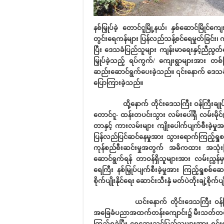
နစ်မြှုပ်ခဲ့ တောင်ငူမြို့နယ်၊ နှစ်ဆောင်မြို
တွင်းရေကန်များ ပြန်လည်သန့်စင်ရေမှုတ်ခြင်း၊
ပြီး ဒေသခံပြည်သူများ ကျန်းမာရေးနှင့်ညီညွတ်သ
မြှုပ်ခဲ့သည့် ရပ်ကွက်/ ကျေးရွာများအား တစ်
ဆည်းဆောင်ရွက်ပေးခဲ့သည်။ ၎င်းနောက် ဒေသခံ ပြ
ပြောကြားခဲ့သည်။
ထို့နောက် တိုင်းဒေသကြီး ဝန်ကြီးချုပ်နှင့် 
တောင်ငူ- ထန်းတပင်းသွား လမ်းပေါ်ရှိ လမ်းမိ
တာနှင့် ကားလမ်းများ ကျိုးပေါက်ပျက်စီးခဲ့
ပြန်လည်ပြင်ဆင်နေမှုအား သွားရောက်ကြည့်ရှုစစ
ကုန်စည်စီးဆင်းမှုအတွက် အဓိကထား အသုံးပြ
ဆောင်ရွက်ရန် တာဝန်ရှိသူများအား လမ်းညွှန်
ရေကြီး နစ်မြှုပ်ပျက်စီးခဲ့မှုအား ကြည့်ရှုစစ်
စိုက်ပျိုးနိုင်ရေး ဆောင်းသီးနှံ မတ်ပဲတိုးချဲ့စို
ယင်းနောက် တိုင်းဒေသကြီး ဝန်ကြချုပ်နှင်
အခြေခံပညာအထက်တန်းကျောင်း၌ မီးသတ်တပ်ဖွဲ့ဝ
ကြည့်ရှုခဲ့ပြီး ရေဘေးသင့်ပြည်သူများအား ရင်