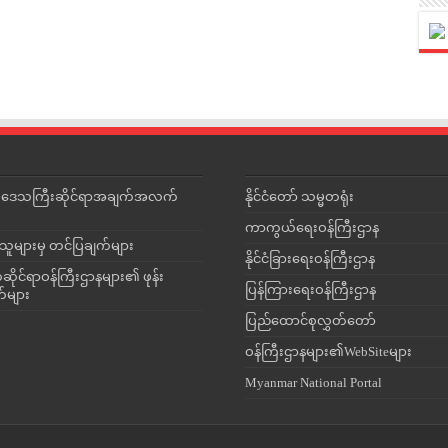
င်းဒေသကြီးဆိုင်ရာအချက်အလက်
နိုင်ငံတော် သမ္မတရုံး
ကာကွယ်ရေးဝန်ကြီးဌာန
သူများမှ တင်ပြချက်များ
နိုင်ငံခြားရေးဝန်ကြီးဌာန
ိုင်ရာဝန်ကြီးဌာနများ၏ ဖုန်း
ပြန်ကြားရေးဝန်ကြီးဌာန
တ်များ
ပြည်ထောင်စုလွှတ်တော်
ဝန်ကြီးဌာနများ၏WebSiteများ
Myanmar National Portal