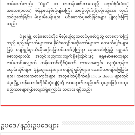
တစ်ဆက်တည်း “ပဲခူး” ဟု စာတန်းဖော်ထားသည့် ရောင်စုံမီးပုံးပျံ
အသေး(၁၀၀၀)၊ စိန်နားပန်မီးပုံပျံအကြီး အစဉ်လိုက်(၆)လုံးတို့အား လွှတ်
တင်ပူဇော်ခြင်း၊ မီးရှူးမီးပန်းများ ပစ်ဖောက်ပူဇော်ခြင်းများ ပြုလုပ်ခဲ့ကြ
သည်။
ပဲခူးမြို့ တန်ဆောင်တိုင် မီးပုံးပျံလွှတ်တင်ပူဇော်ပွဲသို့ လာရောက်ကြ
သည့် ဧည့်ပရိသတ်များအား နိုင်ငံကျော်အဆိုတော်များက တေးသီချင်းများ
ဖြင့် ပျော်ရွှင်စွာသီဆိုဖျော်ဖြေတင်ဆက်ခဲ့ကြရာ ဆုတောင်းပြည့် ရွှေမော်
ဓောဘုရားဝန်း အတွင်းစည်ကားလျက်ရှိကြောင်းနှင့် ရွှေမော်ဓောဘုရား
လမ်းတစ်လျှောက် တန်ဆောင်တိုင်ပွဲတော် ကာလအတွင်း လူသုံးကုန်အ
ရောင်းဆိုင်များ၊ မုန့်ဈေးတန်းများ၊ ပျော်ပွဲရွှင်ပွဲများ၊ တေးဂီတဖျော်ဖြေခြင်း
များ၊ ကလေးကစားကွင်းများ၊ အလှဓါတ်ပုံရိုက်ရန် Photo Booth များတွင်
ပဲခူးမြို့ တန်ဆောင်တိုင်မီးပုံးပျံပွဲသို့ လာရောက်လည်ပတ်သူများဖြင့် အထူး
စည်ကားများပြားလျက်ရှိကြောင်း သတင်း ရရှိသည်။
ဥပဒေ / နည်းဥပဒေများ