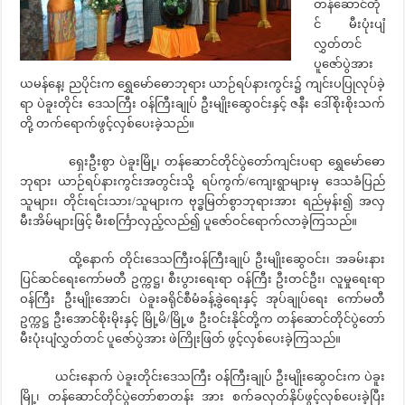
တန်ဆောင်တို
င် မီးပုံးပျံ
လွှတ်တင်
ပူဇော်ပွဲအား
ယမန်နေ့၊ ညပိုင်းက ရွှေမော်ဓောဘုရား ယာဉ်ရပ်နားကွင်း၌ ကျင်းပပြုလုပ်ခဲ့
ရာ ပဲခူးတိုင်း ဒေသကြီး ဝန်ကြီးချုပ် ဦးမျိုးဆွေဝင်းနှင့် ဇနီး ဒေါ်စိုးစိုးသက်
တို့ တက်ရောက်ဖွင့်လှစ်ပေးခဲ့သည်။
ရှေးဦးစွာ ပဲခူးမြို့၊ တန်ဆောင်တိုင်ပွဲတော်ကျင်းပရာ ရွှေမော်ဓော
ဘုရား ယာဉ်ရပ်နားကွင်းအတွင်းသို့ ရပ်ကွက်/ကျေးရွာများမှ ဒေသခံပြည်
သူများ၊ တိုင်းရင်းသား/သူများက ဗုဒ္ဓမြတ်စွာဘုရားအား ရည်မှန်း၍ အလှ
မီးအိမ်များဖြင့် မီးစင်္ကြာလှည့်လည်၍ ပူဇော်ဝင်ရောက်လာခဲ့ကြသည်။
ထို့နောက် တိုင်းဒေသကြီးဝန်ကြီးချုပ် ဦးမျိုးဆွေဝင်း၊ အခမ်းနား
ပြင်ဆင်ရေးကော်မတီ ဥက္ကဋ္ဌ၊ စီးပွားရေးရာ ဝန်ကြီး ဦးတင်ဦး၊ လူမှုရေးရာ
ဝန်ကြီး ဦးမျိုးအောင်၊ ပဲခူးခရိုင်စီမံခန့်ခွဲရေးနှင့် အုပ်ချုပ်ရေး ကော်မတီ
ဥက္ကဋ္ဌ ဦးအောင်စိုးမိုးနှင့် မြို့မိ/မြို့ဖ ဦးဝင်းနိုင်တို့က တန်ဆောင်တိုင်ပွဲတော်
မီးပုံးပျံလွှတ်တင် ပူဇော်ပွဲအား ဖဲကြိုးဖြတ် ဖွင့်လှစ်ပေးခဲ့ကြသည်။
ယင်းနောက် ပဲခူးတိုင်းဒေသကြီး ဝန်ကြီးချုပ် ဦးမျိုးဆွေဝင်းက ပဲခူး
မြို့၊ တန်ဆောင်တိုင်ပွဲတော်စာတန်း အား စက်ခလုတ်နှိပ်ဖွင့်လှစ်ပေးခဲ့ပြီး