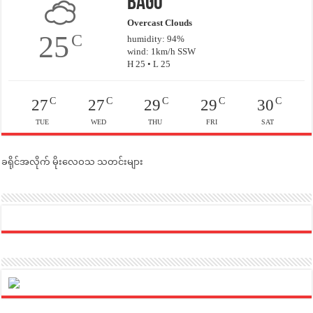
Bago
Overcast Clouds
25
C
humidity: 94%
wind: 1km/h SSW
H 25 • L 25
C
C
C
C
C
27
27
29
29
30
TUE
WED
THU
FRI
SAT
ခရိုင်အလိုက် မိုးလေဝသ သတင်းများ