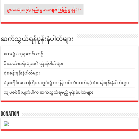
ဥပဒေများ နှင့် နည်းဥပဒေများကြည့်ရှုရန် >>
ဆက်သွယ်ရန်ဖုန်းနံပါတ်များ
ဆေးရုံ / လူနာတင်ယာဉ်
မီးသတ်စခန်းများ၏ ဖုန်းနံပါတ်များ
ရဲစခန်းဖုန်းနံပါတ်များ
ပဲခူးတိုင်းဒေသကြီးအတွင်းရှိ အမြန်လမ်း မီးသတ်နှင့် ရဲစခန်းဖုန်းနံပါတ်များ
လျှပ်စစ်မီးပျက်ပါက ဆက်သွယ်ရမည့် ဖုန်းနံပါတ်များ
Donation