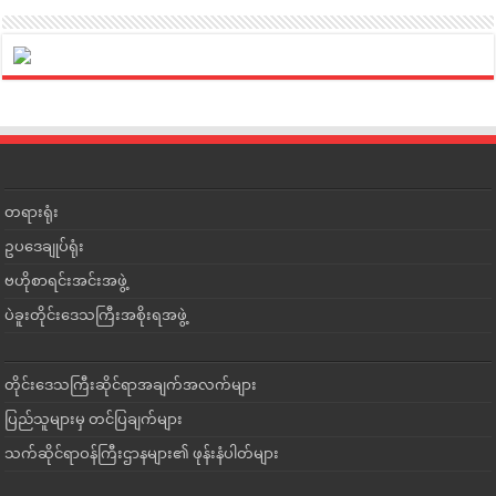
တရားရုံး
ဥပဒေချုပ်ရုံး
ဗဟိုစာရင်းအင်းအဖွဲ့
ပဲခူးတိုင်းဒေသကြီးအစိုးရအဖွဲ့
တိုင်းဒေသကြီးဆိုင်ရာအချက်အလက်များ
ပြည်သူများမှ တင်ပြချက်များ
သက်ဆိုင်ရာဝန်ကြီးဌာနများ၏ ဖုန်းနံပါတ်များ