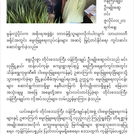
ဝန်ကြီးချုပ်
ဦးမျိုးဆွေ
ဝင်း
ဇူလိုင်လ(၂၀)
ရက်နေ့၊
မွန်းလွဲပိုင်းက အစိုးရအဖွဲ့ရုံး တာဝန်ရှိသူများလိုက်ပါလျက် သာယာဝတီ
ခရိုင်အတွင်း မွေးမြူရေးလုပ်ငန်းများ အဆင့် မြှင့်တင်နိုင်ရေး ကွင်းဆင်း
ဆောင်ရွက်ခဲ့သည်။
ရှေးဦးစွာ တိုင်းဒေသကြီး ဝန်ကြီးချုပ် ဦးမျိုးဆွေဝင်းသည် မင်း
လှမြို့နယ်၊ ထန်းပင်ကုန်း ကျေးရွာအုပ်စု၌ ရေကြီးရေနက်ကွင်းအတွင်း
သိန်းရွှေကုမ္ပဏီ၏ ငါးမွေးမြူရေးကန်နှင့် ဥစားကြက် မွေးမြူရေးခြံများသို့
သွားရောက်ခဲ့ရာ မြို့နယ်စီမံအုပ်ချုပ်ရးအဖွဲ့ ဥက္ကဋ္ဌက မွေးမြူရေးလုပ်ငန်း
များ ဆောင်ရွက်ထားရှိမှု၊ နေဗီယာမြက် စိုက်ပျိုးထားရှိမှုနှင့် မြေယာ
အသုံးချမှု အခြေ အနေတို့အား ရှင်းလင်းတင်ပြခဲ့ရာ တိုင်းဒေသကြီး
ဝန်ကြီးချုပ်က လိုအပ်သည်များ လမ်းညွှန်မှာကြား ခဲ့သည်။
ယင်းနောက် တိုင်းဒေသကြီး ဝန်ကြီးချုပ်နှင့်အဖွဲ့ ငါးမွေးမြူရေးကန်
များနှင့် ဥစားကြက် မွေးမြူရေးခြံများသို့ လှည့်လည် ကြည့်ရှုခဲ့ပြီး တိရစ္ဆာန်
အမျိုးအစားအလိုက် ကျွေးမွေးရမည့် မြက်မျိုးများ ရှာဖွေသုတေသနပြု
ရေး၊ ကုန်ကြမ်းပစ္စည်း ပြတ်လပ်မှုမရှိစေရေး၊ ဒေသထွက် ကုန်ကြမ်းပစ္စည်း