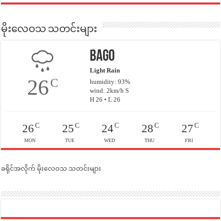
မိုးလေဝသ သတင်းများ
Bago
Light Rain
26
C
humidity: 93%
wind: 2km/h S
H 26 • L 26
C
C
C
C
C
26
25
24
28
27
MON
TUE
WED
THU
FRI
ခရိုင်အလိုက် မိုးလေဝသ သတင်းများ