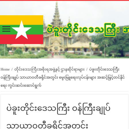
Home
/
တိုင်းဒေသကြီးအစိုးရအဖွဲ့နှင့် ဌာနဆိုင်ရာများ
/
ပဲခူးတိုင်းဒေသကြီး
ဝန်ကြီးချုပ် သာယာဝတီခရိုင်အတွင်း မွေးမြူရေးလုပ်ငန်းများ အဆင့်မြှင့်တင်နိုင်
ရေး ကွင်းဆင်းဆောင်ရွက်
ပဲခူးတိုင်းဒေသကြီး ဝန်ကြီးချုပ်
သာယာဝတီခရိုင်အတွင်း