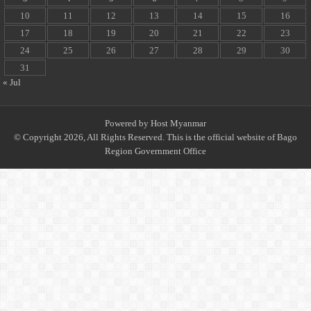
10
11
12
13
14
15
16
17
18
19
20
21
22
23
24
25
26
27
28
29
30
31
« Jul
Powered by
Host Myanmar
© Copyright 2026, All Rights Reserved. This is the official website of Bago
Region Government Office