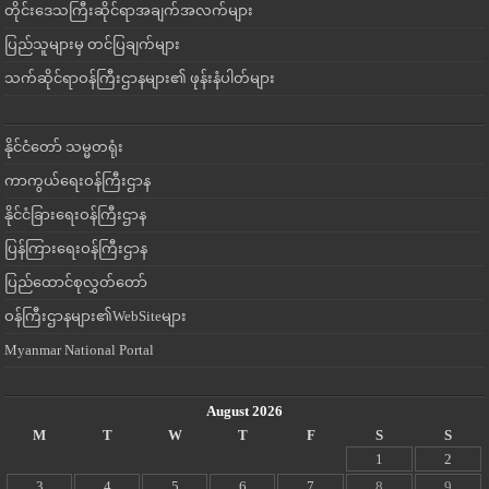
တိုင်းဒေသကြီးဆိုင်ရာအချက်အလက်များ
ပြည်သူများမှ တင်ပြချက်များ
သက်ဆိုင်ရာဝန်ကြီးဌာနများ၏ ဖုန်းနံပါတ်များ
နိုင်ငံတော် သမ္မတရုံး
ကာကွယ်ရေးဝန်ကြီးဌာန
နိုင်ငံခြားရေးဝန်ကြီးဌာန
ပြန်ကြားရေးဝန်ကြီးဌာန
ပြည်ထောင်စုလွှတ်တော်
ဝန်ကြီးဌာနများ၏WebSiteများ
Myanmar National Portal
August 2026
M
T
W
T
F
S
S
1
2
3
4
5
6
7
8
9