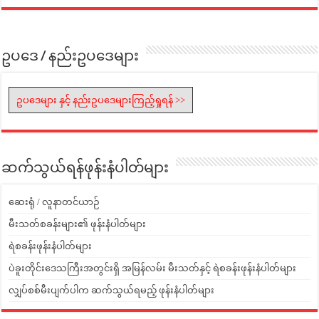
ဥပဒေ / နည်းဥပဒေများ
ဥပဒေများ နှင့် နည်းဥပဒေများကြည့်ရှုရန် >>
ဆက်သွယ်ရန်ဖုန်းနံပါတ်များ
ဆေးရုံ / လူနာတင်ယာဉ်
မီးသတ်စခန်းများ၏ ဖုန်းနံပါတ်များ
ရဲစခန်းဖုန်းနံပါတ်များ
ပဲခူးတိုင်းဒေသကြီးအတွင်းရှိ အမြန်လမ်း မီးသတ်နှင့် ရဲစခန်းဖုန်းနံပါတ်များ
လျှပ်စစ်မီးပျက်ပါက ဆက်သွယ်ရမည့် ဖုန်းနံပါတ်များ