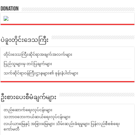
Donation
ပဲခူးတိုင်းဒေသကြီး
တိုင်းဒေသကြီးဆိုင်ရာအချက်အလက်များ
ပြည်သူများမှ တင်ပြချက်များ
သက်ဆိုင်ရာဝန်ကြီးဌာနများ၏ ဖုန်းနံပါတ်များ
ဦးစားပေးစီမံချက်များ
တည်ဆောက်ရေးလုပ်ငန်းများ
သဘာဝဘေးကယ်ဆယ်ရေးလုပ်ငန်းများ
လယ်ယာမြေနှင့် အခြားမြေများ သိမ်းဆည်းခံရမှုများ ပြန်လည်စီစစ်ရေး
ကော်မတီ