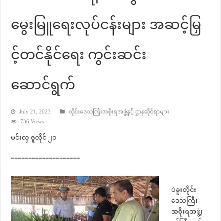
မွေးမြူရေးလုပ်ငန်းများ အဆင့်မြှ
င့်တင်နိုင်ရေး ကွင်းဆင်း
ဆောင်ရွက်
July 21, 2023
တိုင်းဒေသကြီးအစိုးရအဖွဲ့နှင့် ဌာနဆိုင်ရာများ
736 Views
မင်းလှ ဇူလိုင် ၂၀
====================
ပဲခူးတိုင်း
ဒေသကြီး
အစိုးရအဖွဲ့၊