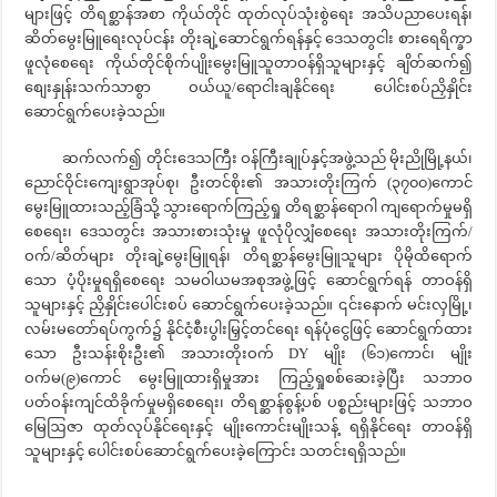
များဖြင့် တိရစ္ဆာန်အစာ ကိုယ်တိုင် ထုတ်လုပ်သုံးစွဲရေး အသိပညာပေးရန်၊
ဆိတ်မွေးမြူရေးလုပ်ငန်း တိုးချဲ့ဆောင်ရွက်ရန်နှင့် ဒေသတွငါး စားရေရိက္ခာ
ဖူလုံစေရေး ကိုယ်တိုင်စိုက်ပျိုးမွေးမြူသူတာဝန်ရှိသူများနှင့် ချိတ်ဆက်၍
စျေးနှုန်းသက်သာစွာ ဝယ်ယူ/ရောငါးချနိုင်ရေး ပေါင်းစပ်ညှိနှိုင်း
ဆောင်ရွက်ပေးခဲ့သည်။
ဆက်လက်၍ တိုင်းဒေသကြီး ဝန်ကြီးချုပ်နှင့်အဖွဲ့သည် မိုးညိုမြို့နယ်၊
ညောင်ဝိုင်းကျေးရွာအုပ်စု၊ ဦးတင်စိုး၏ အသားတိုးကြက် (၃၇၀၀)ကောင်
မွေးမြူထားသည့်ခြံသို့ သွားရောက်ကြည့်ရှု တိရစ္ဆာန်ရောဂါ ကျရောက်မှုမရှိ
စေရေး၊ ဒေသတွင်း အသားစားသုံးမှု ဖူလုံပိုလျှံစေရေး အသားတိုးကြက်/
ဝက်/ဆိတ်များ တိုးချဲ့မွေးမြူရန်၊ တိရစ္ဆာန်မွေးမြူသူများ ပိုမိုထိရောက်
သော ပံ့ပိုးမှုရရှိစေရေး သမဝါယမအစုအဖွဲ့ဖြင့် ဆောင်ရွက်ရန် တာဝန်ရှိ
သူများနှင့် ညှိနှိုင်းပေါင်းစပ် ဆောင်ရွက်ပေးခဲ့သည်။ ၎င်းနောက် မင်းလှမြို့၊
လမ်းမတော်ရပ်ကွက်၌ နိုင်ငံ့စီးပွါးမြှင့်တင်ရေး ရန်ပုံငွေဖြင့် ဆောင်ရွက်ထား
သော ဦးသန်းစိုးဦး၏ အသားတိုးဝက် DY မျိုး (၆၁)ကောင်၊ မျိုး
ဝက်မ(၉)ကောင် မွေးမြူထားရှိမှုအား ကြည့်ရှုစစ်ဆေးခဲ့ပြီး သဘာဝ
ပတ်ဝန်းကျင်ထိခိုက်မှုမရှိစေရေး၊ တိရစ္ဆာန်စွန့်ပစ် ပစ္စည်းများဖြင့် သဘာဝ
မြေဩဇာ ထုတ်လုပ်နိုင်ရေးနှင့် မျိုးကောင်းမျိုးသန့် ရရှိနိုင်ရေး တာဝန်ရှိ
သူများနှင့် ပေါင်းစပ်ဆောင်ရွက်ပေးခဲ့ကြောင်း သတင်းရရှိသည်။