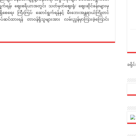
ရွက်ရန်၊ ဈေးဧရိယာအတွင်း သတ်မှတ်ဈေးရုံ/ ဈေးဆိုင်ခန်းများမှ
ေရေး ကြီးကြပ် ဆောင်ရွက်ရန်နှင့် မီးဘေးအန္တရာယ်ကြိုတင်
င်ထားရန် တာဝန်ရှိသူများအား လမ်းညွှန်မှာကြားခဲ့ကြောင်း
ခရို