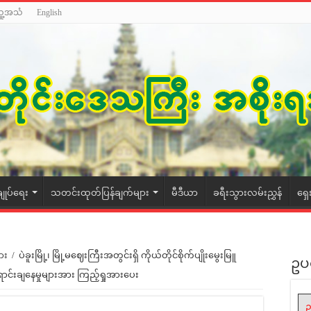
သူ့အသံ
English
ချုပ်ရေး
သတင်းထုတ်ပြန်ချက်များ
မီဒီယာ
ခရီးသွားလမ်းညွှန်
ရှေ
ား
/
ပဲခူးမြို့၊ မြို့မဈေးကြီးအတွင်းရှိ ကိုယ်တိုင်စိုက်ပျိုးမွေးမြူ
ဥပ
ရောင်းချနေမှုများအား ကြည့်ရှုအားပေး
ဥ