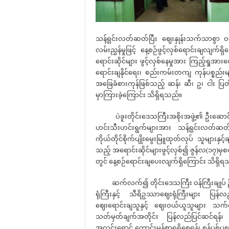
သန့်ရှင်းလတ်ဆတ်ပြီး ဈေးနှုန်းသက်သာစွာ ဝယ
လမ်းညွှန်မှုဖြင့် နေ့စဉ်ဖွင့်လှစ်ရောင်းချလျက်
ရောင်းဆိုင်များ ဖွင့်လှစ်နေမှုအား ကြည့်ရှုအားပ
ရောင်းချနိုင်ရေး၊ စည်းကမ်းတကျ ကုန်ပစ္စည်း
အခြေခံစားကုန်ဖြစ်သည့် ဆန်၊ ဆီ၊ ဥ၊ ငါး ပြတ်
မှာကြားခဲ့ကြောင်း သိရှိရသည်။
ပဲခူးတိုင်းဒေသကြီးအစိုးအဖွဲ့၏ ဦးဆောင်စီစ
ဟင်းသီးဟင်းရွက်များအား သန့်ရှင်းလတ်ဆတ်
ကိုယ်တိုင်စိုက်ပျိုးမွေးမြူထုတ်လုပ် သူများနှင
သည့် အရောင်းဆိုင်များဖွင့်လှစ်၍ ဇွန်လ(၁၇)မှစတ
တွင် နေ့စဉ်ရောင်းချပေးလျက်ရှိကြောင်း သိရှိ
ဆက်လက်၍ တိုင်းဒေသကြီး ဝန်ကြီးချုပ် ဦးမျ
ရုံကြီးနှင့် သီရိဥဿာဈေးရုံကြီးများ ပြန်လည်
ဈေးရောင်းချသူနှင့် ဈေးဝယ်ယူသူများ သက်တော
သတ်မှတ်ချက်အတိုင်း ပြန်လည်ပြင်ဆင်ရန်၊
အလင်းရောင် ကောင်းမွန်စွာရရှိစေရန်၊ စွန့်ပစ်ပစ္