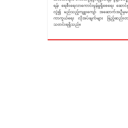
ရန်၊ ရေစီးရေလာကောင်းမွန်မှုရှိစေရေး ဆောင်
လွဲ၍ မည်သည့်ကျူးကျော် အဆောက်အဦမှမရှိစ
ကာကွယ်ရေး လိုအပ်ချက်များ ဖြည့်ဆည်းတပ်ဆ
သတင်းရရှိသည်။