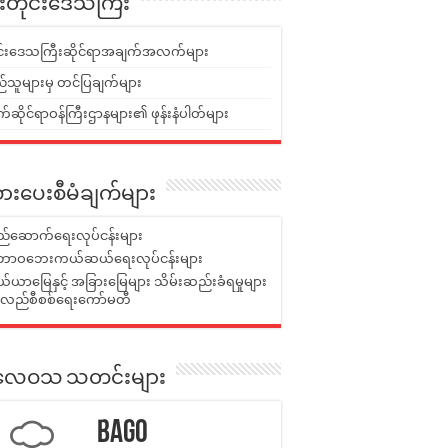
ူးတိုင်းဒေသကြီး
ုင်းဒေသကြီးဆိုင်ရာအချက်အလက်များ
်သူများမှ တင်ပြချက်များ
ဆိုင်ရာဝန်ကြီးဌာနများ၏ ဖုန်းနံပါတ်များ
ားပေးစီမံချက်များ
်ဆောက်ရေးလုပ်ငန်းများ
ာဝဘေးကယ်ဆယ်ရေးလုပ်ငန်းများ
ယာမြေနှင့် အခြားမြေများ သိမ်းဆည်းခံရမှုများ
န်လည်စီစစ်ရေးကော်မတီ
ုးလေဝသ သတင်းများ
Bago