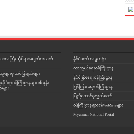
င်းဒေသကြီးဆိုင်ရာအချက်အလက်
နိုင်ငံတော် သမ္မတရုံး
ကာကွယ်ရေးဝန်ကြီးဌာန
သူများမှ တင်ပြချက်များ
နိုင်ငံခြားရေးဝန်ကြီးဌာန
ိုင်ရာဝန်ကြီးဌာနများ၏ ဖုန်း
ပြန်ကြားရေးဝန်ကြီးဌာန
တ်များ
ပြည်ထောင်စုလွှတ်တော်
ဝန်ကြီးဌာနများ၏WebSiteများ
Myanmar National Portal