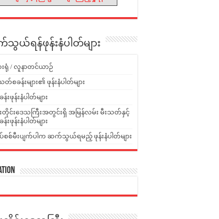
သွယ်ရန်ဖုန်းနံပါတ်များ
းရုံ / လူနာတင်ယာဉ်
သတ်စခန်းများ၏ ဖုန်းနံပါတ်များ
ခန်းဖုန်းနံပါတ်များ
ူးတိုင်းဒေသကြီးအတွင်းရှိ အမြန်လမ်း မီးသတ်နှင့်
ခန်းဖုန်းနံပါတ်များ
ပ်စစ်မီးပျက်ပါက ဆက်သွယ်ရမည့် ဖုန်းနံပါတ်များ
ation