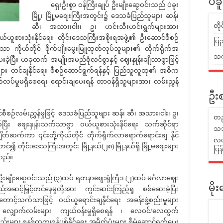
ပဲခ
ရှေးဦးစွာ ဝန်ကြီးချုပ် ဦးမျိုးဆွေဝင်းသည် ပဲခူး
မြို့၊ မြို့မဈေးကြီးအတွင်း၌ ဒေသခံပြည်သူများ ဆန်၊
တိ
ဆီ၊ အသား၊ငါး၊ ဥ၊ ဟင်းသီးဟင်းရွက်များအား
်ယူစားသုံးနိုင်ရေး တိုင်းဒေသကြီးအစိုးရအဖွဲ့၏ ဦးဆောင်စီစဉ်
ပြည
ရှိသော ကိုယ်တိုင် စိုက်ပျိုးမွေးမြူထုတ်လုပ်သူများ၏ တိုက်ရိုက်အ
သက်
ေးခဲ့ပြီး ယခုထက် အမျိုးအမည်စုံလင်စွာနှင့် ဈေးနှုန်းချိုသာစွာဖြင့်
များ တင်ချနိုင်ရေး စီစဉ်ဆောင်ရွက်ရန်နှင့် ပြည်သူလူထု၏ အဓိက
လပ်မှုမရှိစေရေး ရောင်းချပေးရန် တာဝန်ရှိသူများအား လမ်းညွှန်
ဦးစ
ဉ်လမ်းညွှန်မှုဖြင့် ဒေသခံပြည်သူများ ဆန်၊ ဆီ၊ အသား၊ငါး၊ ဥ၊
တည
ပြီး ဈေးနှုန်းသက်သာစွာ ဝယ်ယူစားသုံးနိုင်ရေး သက်ဆိုင်ရာ
သဘ
့်ချိတ်ဆက်ကာ ၎င်းတို့ကိုယ်တိုင် တိုက်ရိုက်လာရောက်ရောင်းချ နိုင်
လယ်
င်၍ တိုင်းဒေသကြီးအတွင်း မြို့နယ်(၂၈) မြို့နယ်ရှိ မြို့မဈေးများ
ပြ
ရသည်။
ိုးဆွေဝင်းသည် (၃)ထပ် ရတနာဈေးရုံကြီး၊ (၂)ထပ် မင်္ဂလာဈေး
မိ
အဆင့်မြှင့်တင်နေမှုတို့အား ကွင်းဆင်းကြည့်ရှု စစ်ဆေးခဲ့ပြီး
င့်သက်သာဖြင့် ဝယ်ယူရောင်းချနိုင်ရေး အခန်းဖွဲ့စည်းမှုများ
 လျှောက်လမ်းများ ကျယ်ဝန်းမှုရှိစေရန် ၊ လေဝင်/လေထွက်
စည်းများ စနစ်တကျစွန့်ပစ်နိုင်ရေး အမှိုက်ပုံးများ စီမံဆောင်ရွက်ပေး