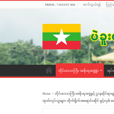
ဆက်သွယ်ရန်
ပြည်
FRIDAY , 7 AUGUST 2026
တိုင်းဒေသကြီး အစိုးရအဖွဲ့ရုံး
အုပ်
Home
/
တိုင်းဒေသကြီးအစိုးရအဖွဲ့နှင့် ဌာနဆိုင်ရာမျ
ထုတ်လုပ်သူများ တိုက်ရိုက်အရောင်းဆိုင် ဖွင့်လှစ် 