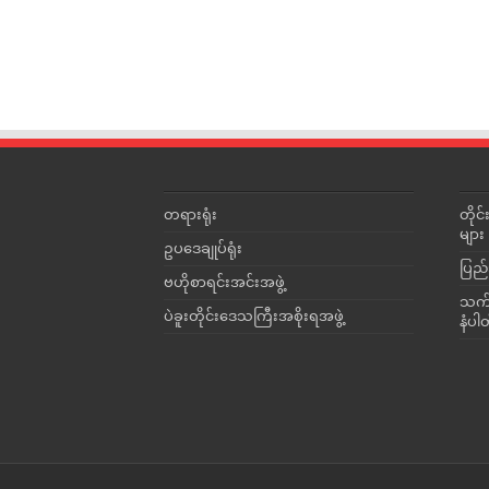
တရားရုံး
တို
များ
ဥပဒေချုပ်ရုံး
ပြည်
ဗဟိုစာရင်းအင်းအဖွဲ့
သက်ဆ
ပဲခူးတိုင်းဒေသကြီးအစိုးရအဖွဲ့
နံပါ