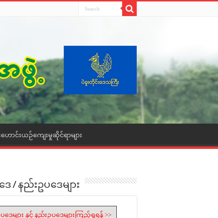
းဟောင်းယဉ်ကျေးမှုဆိုင်ရာများ
ဒေ / နည်းဥပဒေများ
ပဒေများ နှင့် နည်းဥပဒေများကြည့်ရှုရန် >>