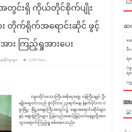
းအတွင်းရှိ ကိုယ်တိုင်စိုက်ပျိုး
 တိုက်ရိုက်အရောင်းဆိုင် ဖွင့်
ဆက်
ဆေ
ားအား ကြည့်ရှုအားပေး
မီး
ရဲစ
ာနဆိုင်ရာများ
1,290 Views
ပဲခ
ရဲစ
လျှ
ပဲခူးတိုင်းဒေသကြီးအစိုးရအဖွဲ့၊ ဝန်ကြီးချုပ် ဦး
Don
မျိုးဆွေဝင်းသည် ဇူလိုင်လ(၂၃)ရက်နေ့၊ နံနက်ပိုင်းက ပဲ
ခူးမြို့၊ မြို့မဈေးကြီးအတွင်း၌ ဈေးအရောင်းဆိုင်များ
နှင့် ဈေးရုံကြီးများ ပြန်လည်အဆင့်မြှင့်တင်နေမှုတို့အား
သွားရောက်ကြည့်ရှု စစ်ဆေးသည်။