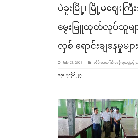
ပဲခူးမြို့၊ မြို့မဈေးကြီ
မွေးမြူထုတ်လုပ်သူများ
လှစ် ရောင်းချနေမှုမျ
July 23, 2023
တိုင်းဒေသကြီးအစိုးရအဖွဲ့နှင့် ဌ
ပဲခူး ဇူလိုင် ၂၃
======================