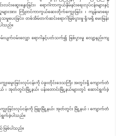
င်းဆွေးနွေးခြင်း၊ ရောဂါကာကွယ်နှိမ်နင်းရေးလုပ်ငန်းများနှင့်
ျားအား ကြိုတင်ကာကွယ်ဆေးတိုက်ကျွေးခြင်း ၊ ကျန်းမာရေး
မှုပေးခြင်း၊ တစ်အိမ်တက်ဆင်းရောဂါဖြစ်ပွားမှု ရှိ/မရှိ မေးမြန်း
ခဲ့ပါသည်။
် ဝမ်းပျက်ဝမ်းလျှော ရောဂါနှင့်ပတ်သက်၍ ဖြစ်ပွားမှု လျော့နည်းကျ
ျွေးမွေးခြင်းလုပ်ငန်းကို ပဲခူးတိုင်းဒေသကြီး အတွင်းရှိ ကျောက်တံ
နယ် ၊ အုတ်တွင်းမြို့နယ်၊ ပန်းတောင်းမြို့နယ်များတွင် ဆောင်ရွက်ခဲ့
ွေးခြင်းလုပ်ငန်းကို ဖြူးမြို့နယ်၊ အုတ်တွင်း မြို့နယ် ၊ ကျောက်တံ
ာင်ရွက်ခဲ့ပါသည်။
မည် ဖြစ်ပါသည်။