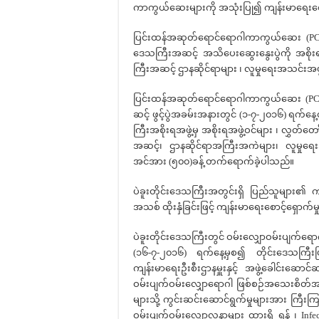
ကာကွယ်ဆေးများကို အသုံးပြု၍ ကျန်းမာရေးစောင
ပြင်းထန်အဆုတ်ရောင်ရောဂါကာကွယ်ဆေး (PCV) 
ဒေသကြီးအဆင့် အသိပေးဆွေးနွေးပွဲကို အစိုးရအ
ကြီးအဆင့် ဌာနဆိုင်ရာများ ၊ လူမှုရေးအသင်းအဖွဲ့မ
ပြင်းထန်အဆုတ်ရောင်ရောဂါကာကွယ်ဆေး (PCV
ဆင့် ဖွင့်ပွဲအခမ်းအနားတွင် (၁-၇-၂၀၁၆) ရက်နေ့တွင
ကြီးအစိုးရအဖွဲ့မှ အစိုးရအဖွဲ့ဝင်များ ၊ လွှတ်တ
အဆင့်၊ ဌာနဆိုင်ရာအကြီးအကဲများ၊ လူမှုရေးအ
အင်အား (၅၀၀)ခန့် တက်ရောက်ခဲ့ပါသည်။
ပဲခူးတိုင်းဒေသကြီးအတွင်းရှိ ပြည်သူမျာ
အသစ် ထိုးနှံခြင်းဖြင့် ကျန်းမာရေးစောင့်ရှောက်မ
ပဲခူးတိုင်းဒေသကြီးတွင် ဝမ်းလျှောဝမ်းပျက်ရေ
(၁၆-၇-၂၀၁၆) ရက်နေ့မှစ၍ တိုင်းဒေသကြီးပြည
ကျန်းမာရေးဦးစီးဌာနမှူးနှင့် အဖွဲ့ခေါင်းဆော
ဝမ်းပျက်ဝမ်းလျှောရောဂါ ဖြစ်စဉ်အသေးစိတ်အား 
များသို့ ကွင်းဆင်းဆောင်ရွက်မှုများအား ကြီးကြပ် 
ဝမ်းပျက်ဝမ်းလျှောလူနာများ ထားရှိ ရန် ၊ Inf