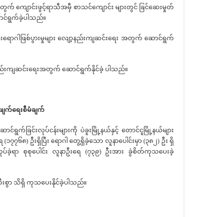
က် ကျောင်းဖွင့်ရာသီအမှီ စာသင်ကျောင်း များတွင် ခြင်ဆေးမှုတ်
ဆောင်ရွက်ခဲ့ပါသည်။
ားရောဂါဖြစ်ပွားမှုများ လျော့နည်းကျဆင်းရေး အတွက် ဆောင်ရွက်
့နည်းကျဆင်းရေးအတွက် ဆောင်ရွက်နိုင်ခဲ့ ပါသည်။
ျက်ရေးစီမံချက်
ွက်ခြင်းလုပ်ငန်းများကို ပဲခူးမြို့နယ်နှင့် တောင်ငူမြို့နယ်များ
(၁၇၇၆၈) ဦးရှိပြီး ရောဂါ တွေ့ရှိခဲ့သော လူနာပေါင်းမှာ (၃၈၂) ဦး ရှိ
ြုလုပ်ခဲ့ရာ စုစုပေါင်း လူနာဦးရေ (၇၃၉) ဦးအား ခွဲစိတ်ကုသပေးခဲ့
ီးစွာ သိရှိ ကုသပေးနိုင်ခဲ့ပါသည်။