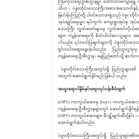
ကြီးကုသရေးဦးစီးဌာနမှူး ဒေါက်တာကျော်ရွှေ 
သီဟ ၊ ပဲခူးတိုင်းဒေသကြီးအစားအသောက်နှင့်
မြတ်မိုးကြည်တို့ ပါဝင်သောအဖွဲ့သည် ပဲခူး တိုင်
အုပ်ချုပ်ရေးမှူး၊ ရပ်ကွက်/ ကျေးရွာအုပ်စု အုပ်
ဒေသကြီး လွှတ်တော်များမှ လွှတ်တော်ကိုယ်စားလှ
များ၊ ကျန်းမာရေးကို စိတ်ပါဝင်စားသူများ၊ အ
ပါသည်။ ၎င်းတင်ပြချက်များကို ပဲခူးတိုင်းဒေသ
ရှင်းလင်းဆွေးနွေးခဲ့ပါသည်။ ပြည်သူလူထုမ
ကျန်းမာရေးဦးစီးဌာန ၊ နေပြည်တော်သို့ ဆက်လ
ပဲခူးတိုင်းဒေသကြီးအတွင်းရှိ ပြည်သူများ၏ ကျန
အတွက် ဆောင်ရွက်နိုင်မည် ဖြစ်ပါ သည်။
အထူးရောဂါနှိမ်နင်းရေးလုပ်ငန်းစီမံချက်
(tOPV) ကာကွယ်ဆေးမှ (bopv) ကာကွယ်ဆေးသို့ ပြ
ကျန်းမာရေးဦးစီးဌာနများတွင် ဆောင်ရွက်နိုင်ရန်
(tOPV) ကာကွယ်ဆေးများ မီးရှို့ဖျက်ဆီးခြင်း ၊ ကွ
ဆောင်ရွက်ခဲ့ပါသည်။
ပဲခူးတိုင်းဒေသကြီးအတွင်းရှိ ပြည်သူများ၏