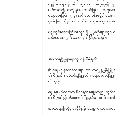
ကျန်းမာရေးဝန်ထမ်း များအား တွေ့ဆုံ၍ ရှင်းလ
ပတ်သက်၍ ကလိုရင်းဆေးခပ်ခြင်း၊ အတူနေသူမ
ပညာပေးခြင်း ၊ (၂၄) နာရီ ဆေးခန်းဖွင့်၍ ဆေးကုသ
စုံစမ်းခြင်းတို့နှင့်ပတ်သက်ပြီး တွေ့ဆုံဆွေးနွေး
ပဲခူးတိုင်းဒေသကြီးအတွင်းရှိ မြို့နယ်များတွင
ဆင်းရေးအတွက် ဆောင်ရွက်နိုင်ခဲ့ပါသည်။
အာဟာရဖွံ့ဖြိုးရေးလုပ်ငန်းစီမံချက်
(၆)လမှ (၃)နှစ်ကလေးများ အာဟာရမှုန့်ဖြန့်ဖြူးက
ခါးမြို့နယ် ၊ တောင်ငူမြို့နယ် ၊ ရေတာရှည်မြို့
ပါသည်။
မွေးစမှ (၆)လအထိ မိခင်နို့တစ်မျိုးတည်း တိုက်ကျ
ခါးမြို့နယ်နှင့် ပန်းတောင်းမြို့နယ်များတွင် ဆေ
အာဟာရချို့တဲ့မှု ရာခိုင်နှုန်း လျော့ကျသွားစေ