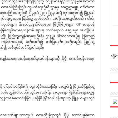
၊ ဒုတိယတိုင်းဒေသကြီးပြည်သူ့ ကျန်းမာရေးဦးစီးဌာနမှူးဒေါက်တာ
 ဆေးဝါးကြီးကြပ် ကွပ်ကဲရေးဦးစီးဌာနမှ ခေတ္တဌာနမှူး ဒေါက်တာ
းဒေသကြီးအတွင်းရှိ မြို့နယ် (၂၅) မြို့နယ်သို့ သွားရောက်၍ မြို့နယ်
ချုပ်ရေးမှူးများ၊ ပြည်သူ့လွှတ်တော် ၊ အမျိုးသားလွှတ်တော် ၊ တိုင်း
ယ်များ၊ နှီးနွယ်ဌာနဆိုင်ရာများ၊ မြို့မိမြို့ဖများ၊ GP ဆရာဝန်
ခြေခံကျန်းမာရေးဝန်ထမ်းများမှ တက်ရောက် ဆွေးနွေး အကြံပြုခဲ့
ကြီး ပြည်သူ့ကျန်းမာရေးဦးစီး ဌာနမှူး ပါဝင်သောအဖွဲ့မှ ပြန်လည်
ှ ကျန်းမာရေးနှင့် ပတ်သက်၍ တင်ပြချက်များကိုလည်း ပြည်သူ့
က်၍ အစီရင်ခံတင်ပြခဲ့ပါသည်။
ခရို
်းမာရေးစောင့်ရှောက်မှုလုပ်ငန်းများကို ပိုမို ကောင်းမွန်စေရေး
ောင်းလဲခြင်းကို ပဲခူးတိုင်းဒေသကြီး အတွင်းရှိ မြို့နယ်ပြည်သူ့
 လမ်းညွှန်ခဲ့ပါသည်။ တိုင်းဒေသကြီး အထူးရောဂါနှိမ်နင်းရေးအဖွဲ့မှ
န်ကရစ်လောင်းခြင်း ၊ မြေဖို့ခြင်းလုပ်ငန်းများကို မြို့နယ်များတွင်
ကလေးငယ်များကာကွယ် ဆေးထိုးနှံရာတွင် ပိုမို ကောင်းမွန်သော