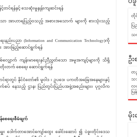
ပဲခ
င့်တင်ရန်နှင့် သေဆုံးမှုနှုန်းကျဆင်းရန်
တိ
ွှတ်သော အာဟာရပြည့်ဝသည့် အစားအသောက် များကို စားသုံးသည့်
ပြည
သက်
်းပညာ (Information and Communication Technology)ကို
း အားဖြည့်ဆောင်ရွက်ရန်
ဦးစ
က် ကျန်းမာရေးနှင်ညီညွှတ်သော အမူအကျင့်များကို သိရှိ
ဖြိုးတိုးတက် စေရေး ဆောင်ရွက်ရန်
တည
သဘ
်ရာတွင် နိုင်ငံတော်၏ မူဝါဒ ၊ ဥပဒေ၊ ပကတိအခြေအနေများနှင့်
လယ်
်ဆက်စပ် နေသည့် ဌာန၊ ပြည်တွင်းပြည်ပအဖွဲ့အစည်းများ၊ ပုဂ္ဂလိက
ပြ
မိ
မွန်စေရေးစီမံချက်
ာနမှူး ဒေါက်တာအောင်ကျော်ထွေး ခေါင်းဆောင် ၍ ပဲခူးတိုင်းဒေသ