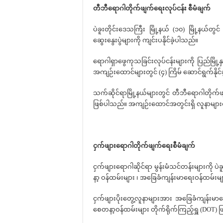
တီဘီရောဂါတိုက်ဖျက်ရေးလုပ်ငန်း
စီမံချက်
ပဲခူးတိုင်းဒေသကြီး မြို့နယ် (၁၀) မြို့နယ်တ
ဆွေးနွေးပွဲများကို ကျင်းပနိုင်ခဲ့ပါသည်။
ရောဂါရှာဖွေကုသခြင်းလုပ်ငန်းများကို ပြည်မြို့နှ
အကျဉ်းထောင်များတွင် (၄) ကြိမ် ဆောင်ရွက်နိုင်
သက်ဆိုင်ရာမြို့နယ်များတွင် တီဘီရောဂါတိုက်ဖျ
ဖြစ်ပါသည်။ အကျဉ်းထောင်အတွင်းရှိ လူနာများ၏ တ
ငှက်ဖျားရောဂါတိုက်ဖျက်ရေးစီမံချ
က်
ငှက်ဖျားရောဂါဆိုင်ရာ မွန်းမံသင်တန်းများကို ပဲ
နာ့ ဝန်ထမ်းများ ၊ အခြေခံကျန်းမာရေးဝန်ထမ်းမျ
ငှက်ဖျားပိုးတွေ့လူနာများအား အခြေခံကျန်းမာရ
စေတနာ့ဝန်ထမ်းများ တိုက်ရိုက်ကြည့်ရှူ (DOT)