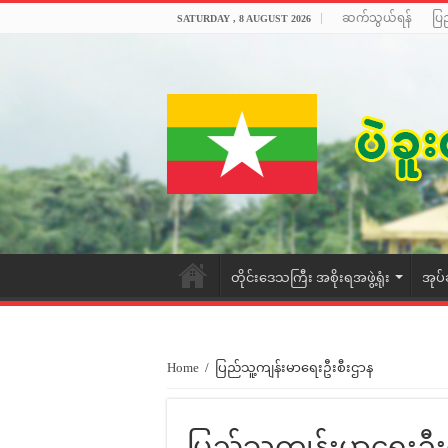
ဆက်သွယ်ရန်
ပြ
SATURDAY , 8 AUGUST 2026
တိုင်းဒေသကြီး အစိုးရအဖွဲ့ရုံး
အုပ်
Home
/
ပြည်သူ့ကျန်းမာရေးဦးစီးဌာန
ပြည်သူ့ကျန်းမာရေးဦး