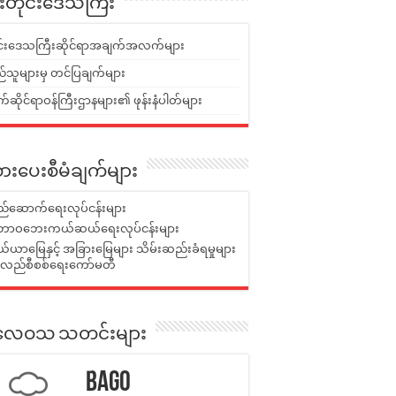
ူးတိုင်းဒေသကြီး
ုင်းဒေသကြီးဆိုင်ရာအချက်အလက်များ
်သူများမှ တင်ပြချက်များ
ဆိုင်ရာဝန်ကြီးဌာနများ၏ ဖုန်းနံပါတ်များ
ားပေးစီမံချက်များ
်ဆောက်ရေးလုပ်ငန်းများ
ာဝဘေးကယ်ဆယ်ရေးလုပ်ငန်းများ
ယာမြေနှင့် အခြားမြေများ သိမ်းဆည်းခံရမှုများ
န်လည်စီစစ်ရေးကော်မတီ
ုးလေဝသ သတင်းများ
Bago