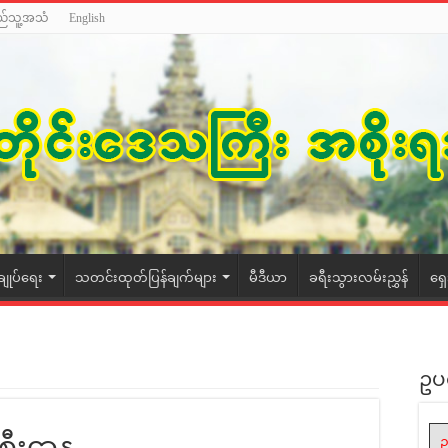
ည်သူ့အသံ
English
ချုပ်ရေး
သတင်းထုတ်ပြန်ချက်များ
မီဒီယာ
ခရီးသွားလမ်းညွှန်
ရှ
ဥပ
စီးဌာန
ဥ