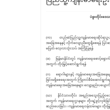
ပဲခူးတိုင်းဒေ
(က) တည်ဆဲပြည်သူ့ကျန်းမာရေးဆိုင်ရာဥပဒေ
အခြေအနေနှင့် လိုက်လျောညီထွေရှိစေရန် ပြင်ဆ
မပြတ် လေ့လာသုံးသပ် အကြံပြုရန်
(ခ) မြန်မာနိုင်ငံတွင် ကျန်းမာရေးစောင့်ရှောက်မ
အတွက် တိုးမြှင့်ဆောင်ရွက်ရန်
(ဂ) ရောဂါများနှင့် ကျန်းမာရေးအခြေအနေမျ
ခြင်းမရှိစေရေးအတွက် ကြိုတင်စီမံဆောင်ရွက်ရန
ကျန်းမာရေးအခြေအနေများ လျော့နည်းပပျောက
(ဃ) နိုင်ငံသားတိုင်း အရည်အသွေးပြည့်ဝသော ပြ
အတွက် ကျန်းမာရေးဌာနများ တိုးချဲ့ဖွင့်လှစ်ခြင
ဆည်းပေးခြင်း ၊ ကျန်းမာရေးဝန်ထမ်းများ တိုးမြှင