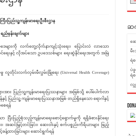
သကြီးပြည်သူ့ကျန်းမာရေးဦးစီးဌာန
ဆက်
ရည်မှန်းချက်များ
ဆေ
များကို လက်တွေ့လိုက်နာကျင့်သုံးရေး၊ ပြောင်းလဲ လာသော
မီး
င်ရေးနှင့် လိုအပ်သော ဥပဒေသစ်များ ရေးဆွဲနိုင်ရေးအတွက် အမြဲ
ရဲစ
ပဲခ
ှု လူတိုင်းလက်လှမ်းမီလွှမ်းခြုံရေး (Universal Health Coverage)
ရဲစ
လျှ
ားအား ပြည်သူ့ကျန်းမာရေးပြဿနာများ အဖြစ်သို့ ပေါ်ပေါက်လာ
်နှင့် ပြည်သူ့ ကျန်းမာရေးပြဿနာအဖြစ် တည်ရှိနေသော ရောဂါနှင့်
်စေရန်
Don
ီးပြည့်စုံသည့်ကျန်းမာရေးစောင့်ရှောက်မှုကို ရရှိခံစားနိုင်ရေး
်း၊ အဆင်မြှင့်တင်ခြင်း၊ ဆေးဝါးနှင့် စက်ပစ္စည်းကိရိယာများ ဖြည့်
့်ခန့်ထားခြင်းများ ဆောင်ရွက်ရန်