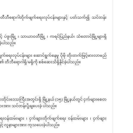
ွင် တီဘီရောဂါတိုက်ဖျက်ရေးလုပ်ငန်းများနှင့် ပတ်သက်၍ သင်တန်း
င့် ပဲခူးမြို့ ၊ သာယာဝတီမြို့ ၊ ကရင်ပြည်နယ်၊ သံတောင်မြို့များရှိ
ခဲ့ပါသည်။
က်ရေးလုပ်ငန်းများ ဆောင်ရွက်နေမှု ပိုမို တိုးတက်မြင့်မားလာမည်
ီဘီရောဂါရှိ/မရှိကို စစ်ဆေးသိရှိနိုင်ခဲ့ပါသည်။
ခူးတိုင်းဒေသကြီးအတွင်းရှိ မြို့နယ် (၁၅) မြို့နယ်တွင် ငှက်ဖျားစေတ
ားအား သင်တန်းပို့ချပေးခဲ့ ပါသည်။
ေးဝန်ထမ်းများ ၊ ငှက်ဖျားတိုက်ဖျက်ရေး ဝန်ထမ်းများ ၊ ငှက်ဖျား
 ဖြင့် လူနာများအား ကုသပေးခဲ့ပါသည်။