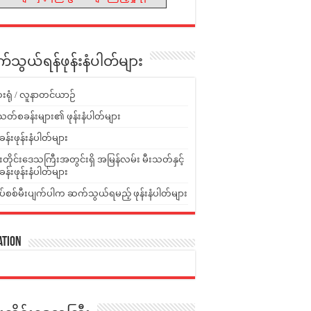
သွယ်ရန်ဖုန်းနံပါတ်များ
းရုံ / လူနာတင်ယာဉ်
သတ်စခန်းများ၏ ဖုန်းနံပါတ်များ
ခန်းဖုန်းနံပါတ်များ
ူးတိုင်းဒေသကြီးအတွင်းရှိ အမြန်လမ်း မီးသတ်နှင့်
ခန်းဖုန်းနံပါတ်များ
ပ်စစ်မီးပျက်ပါက ဆက်သွယ်ရမည့် ဖုန်းနံပါတ်များ
ation