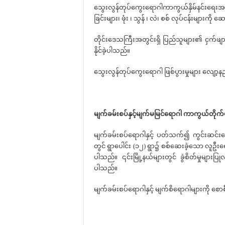
သွေးလွန်တုပ်ကွေးရောဂါကာကွယ်နှိမ်နင်းရေးအတွ
ခြင်းများ၊ ဖုံး ၊ သွန် ၊ လဲ၊ စစ် လုပ်ငန်းများကို 
တိုင်းဒေသကြီးအတွင်းရှိ ပြည်သူများ၏ ငှက်ဖျ
နိုင်ခဲ့ပါသည်။
သွေးလွန်တုပ်ကွေးရောဂါ ဖြစ်ပွားမှုများ လျော
မျက်ခမ်းစပ်နှင့်မျက်မမြင်ရောဂါ
ကာကွယ်တိုက်ဖ
မျက်ခမ်းစပ်ရောဂါနှင့် ပတ်သက်၍ ကွင်းဆင်းဆောင်ရ
တွင် ရွာပေါင်း (၁၂) ရွာ၌ စစ်ဆေးခဲ့သော လူဦးရေ 
ပါသည်။ ၎င်းမြို့နယ်များတွင် ခွဲစိတ်မှုများပ
ပါသည်။
မျက်ခမ်းစပ်ရောဂါနှင့် မျက်စိရောဂါများကို စောစ