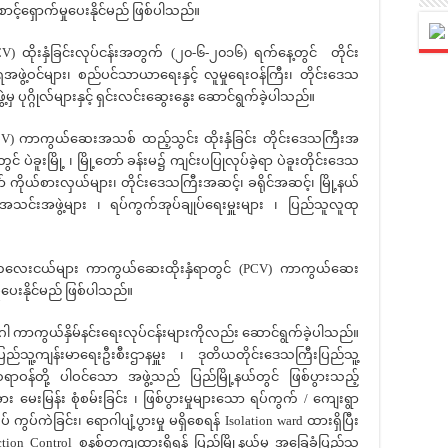
့်ရှောက်မှုပေးနိုင်မည် ဖြစ်ပါသည်။
ထိုးနှံခြင်းလုပ်ငန်းအတွက် (၂၀-၆-၂၀၁၆) ရက်နေ့တွင် တိုင်း
ဖွဲ့ဝင်များ၊ စည်ပင်သာယာရေးနှင့် လူမှုရေးဝန်ကြီး၊ တိုင်းဒေသ
ှ ပုဂ္ဂိုလ်များနှင့် ရှင်းလင်းဆွေးနွေး ဆောင်ရွက်ခဲ့ပါသည်။
) ကာကွယ်ဆေးအသစ် ထည့်သွင်း ထိုးနှံခြင်း တိုင်းဒေသကြီးအ
် ပဲခူးမြို့ ၊ မြို့တော် ခန်းမ၌ ကျင်းပပြုလုပ်ခဲ့ရာ ပဲခူးတိုင်းဒေသ
ော် ကိုယ်စားလှယ်များ၊ တိုင်းဒေသကြီးအဆင့်၊ ခရိုင်အဆင့်၊ မြို့နယ်
သင်းအဖွဲ့များ ၊ ရပ်ကွက်အုပ်ချုပ်ရေးမှူးများ ၊ ပြည်သူလူထု
း၏ ကလေးငယ်များ ကာကွယ်ဆေးထိုးနှံရာတွင် (PCV) ကာကွယ်ဆေး
ှုပေးနိုင်မည် ဖြစ်ပါသည်။
ာဂါ ကာကွယ်နှိမ်နင်းရေးလုပ်ငန်းများကိုလည်း ဆောင်ရွက်ခဲ့ပါသည်။
်သူ့ကျန်းမာရေးဦးစီးဌာနမှူး ၊ ဒုတိယတိုင်းဒေသကြီးပြည်သူ့
င်ဆရာဝန်တို့ ပါဝင်သော အဖွဲ့သည် ပြည်မြို့နယ်တွင် ဖြစ်ပွားသည့်
မေးမြန်း စုံစမ်းခြင်း ၊ ဖြစ်ပွားမှုများသော ရပ်ကွက် / ကျေးရွာ
ကွပ်ကဲခြင်း၊ ရောဂါပျံ့ပွားမှု မရှိစေရန် Isolation ward ထားရှိပြီး
ection Control စနစ်တကျထားရှိရန် ပြည်မြို့နယ်မှ အခြေခံပြည်သူ့