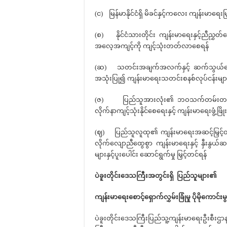
(င) မြန်မာနိုင်ငံရှိ မိခင်နှင့်ကလေး ကျန်းမာရေးမြှ
(စ) နိုင်ငံသားတိုင်း ကျန်းမာရေးနှင့်ညီည
အလေ့အကျင့်ကို ကျင့်သုံးတတ်လာစေရန်
(ဆ) သတင်းအချက်အလက်နှင့် ဆက်သွယ်ရေးနည
အသုံးပြု၍ ကျန်းမာရေးသတင်းစနစ်လုပ်ငန်းမျာ
(ဇ) ပြည်သူအားလုံး၏ ဘဝသက်တမ်းတစ်လျှော
လိုက်နာကျင့်သုံးနိုင်စေရေးနှင့် ကျန်းမာရေးဖွံ့
(ဈ) ပြည်သူလူထု၏ ကျန်းမာရေးအဆင့်မြှင့်တင
လိုက်လျောညီထွေစွာ ကျန်းမာရေးနှင့် နှီးနွယ
များနှင့်ပူးပေါင်း ဆောင်ရွက်မှု မြှင့်တင်ရန်
ပဲခူးတိုင်းဒေသကြီးအတွင်းရှိ
ပြည်သူ
များ၏
ကျန်းမာရေးစောင့်ရှောက်လွှမ်းခြုံမှု
ပိုမိုကောင်း
ပဲခူးတိုင်းဒေသကြီးပြည်သူ့ကျန်းမာရေးဦးစီးဌ