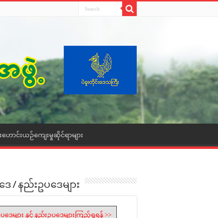
ေးဟောင်းယဉ်ကျေးမှုဆိုင်ရာများ
ဒေ / နည်းဥပဒေများ
ပဒေများ နှင့် နည်းဥပဒေများကြည့်ရှုရန် >>