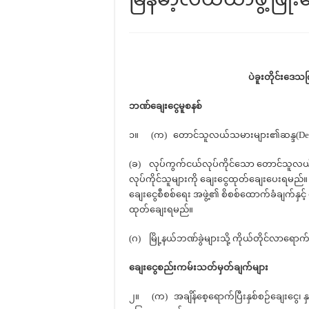
ပဲခူးတိုင်းဒေသ
ဘဏ်ချေးငွေမူစနစ်
၁။ (က) တောင်သူလယ်သမားများ၏ဆန္ဒ(De
(ခ) လုပ်ကွက်ငယ်လုပ်ကိုင်သော တောင်သူလယ်
လုပ်ကိုင်သူများကို ချေးငွေထုတ်ချေးပေးရမည်။ 
ချေးငွေစီစစ်ရေး အဖွဲ့၏ စိစစ်ထောက်ခံချက်နှင့် 
ထုတ်ချေးရမည်။
(ဂ) မြို့နယ်ဘဏ်ခွဲများသို့ ကိုယ်တိုင်လာရေ
ချေးငွေစည်းကမ်းသတ်မှတ်ချက်များ
၂။ (က) အချိန်စေ့ရောက်ပြီးနှစ်စဉ်ချေးငွေ၊ နှ