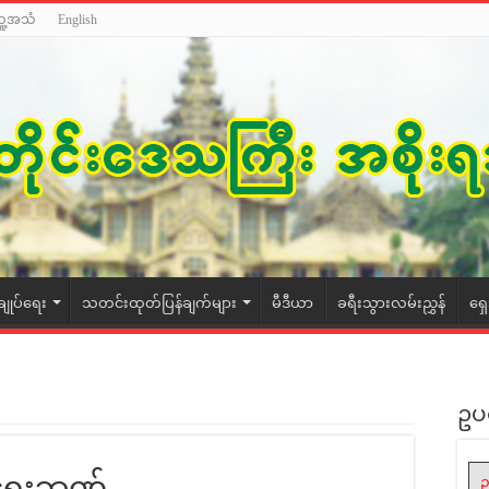
သူ့အသံ
English
ချုပ်ရေး
သတင်းထုတ်ပြန်ချက်များ
မီဒီယာ
ခရီးသွားလမ်းညွှန်
ရှ
ဥပ
ုးရေးဘဏ်
ဥ