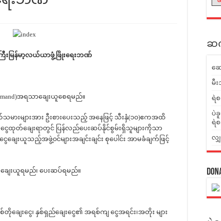
ဆက်
ကြီးမြန်မာ့လယ်ယာဖွံ့ဖြိုးရေးဘဏ်
ဆေ
မီး
mand)အရသာချေးယူစေရမည်။
ရဲစ
ပဲခ
သမားများအား ဦးစားပေးသည့် အနေဖြင့် သီးနှံ(၁၀)ဧကအထိ
ရဲစ
ငွေထုတ်ချေးရာတွင် ပြန်လည်ပေးဆပ်နိုင်စွမ်းရှိသူများကိုသာ
လျှ
ငွေချေးယူသည့်အဖွဲ့၀င်များအချင်းချင်း စုပေါင်း အာမခံချက်ဖြင့်
ာက်ချေးယူရမည်၊ ပေးဆပ်ရမည်။
Don
စ်တိုချေးငွေ၊ နှစ်ရှည်ချေးငွေ၏ အရစ်ကျ ငွေအရင်း၊အတိုး များ