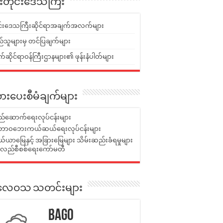
ူးတိုင်းဒေသကြီး
ုင်းဒေသကြီးဆိုင်ရာအချက်အလက်များ
်သူများမှ တင်ပြချက်များ
ဆိုင်ရာဝန်ကြီးဌာနများ၏ ဖုန်းနံပါတ်များ
ားပေးစီမံချက်များ
်ဆောက်ရေးလုပ်ငန်းများ
ာဝဘေးကယ်ဆယ်ရေးလုပ်ငန်းများ
ယာမြေနှင့် အခြားမြေများ သိမ်းဆည်းခံရမှုများ
န်လည်စီစစ်ရေးကော်မတီ
ုးလေဝသ သတင်းများ
Bago