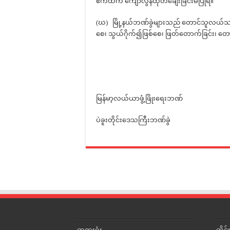
ဧကထက် ကျော်လွန်ထုတ်ချေးခြင်းမပြုရ။
(ဃ) မြို့နယ်ဘဏ်ခွဲများသည် တောင်သူလယ်သမားမ
စေ၊ သွယ်ဂိုက်၍ဖြစ်စေ၊ ဖြတ်တောက်ခြင်း၊ တောင်း
မြန်မာ့လယ်ယာဖွံ့ဖြိုးရေးဘဏ်
ပဲခူးတိုင်းဒေသကြီးဘဏ်ခွဲ
တရားရုံး
တို