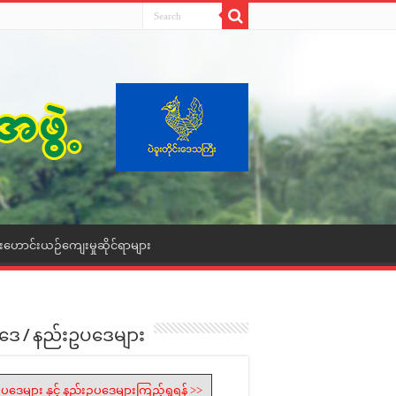
ေးဟောင်းယဉ်ကျေးမှုဆိုင်ရာများ
ဒေ / နည်းဥပဒေများ
ပဒေများ နှင့် နည်းဥပဒေများကြည့်ရှုရန် >>