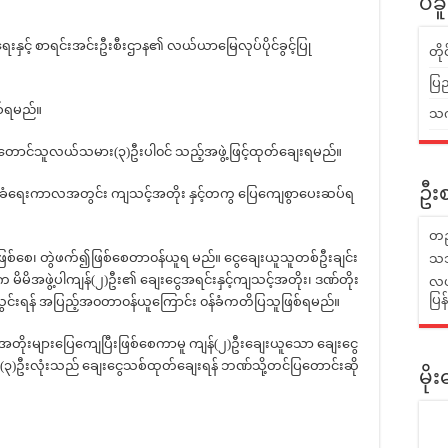
ပဲခ
ေးနှင့် စာရင်းအင်းဦးစီးဌာန၏ လယ်ယာမြေလုပ်ပိုင်ခွင့်ပြု
တိ
ပြည
စ်ရမည်။
သက်
င်သူလယ်သမား(၃)ဦးပါ၀င် သည့်အဖွဲ့ဖြင့်ထုတ်ချေးရမည်။
ဦးစ
ံရေးကာလအတွင်း ကျသင့်အတိုး နှင့်တကွ ပြေကျေစွာပေးဆပ်ရ
တည
ဖြစ်စေ၊ တွဲဖက်၍ဖြစ်စေတာ၀န်ယူရ မည်။ ငွေချေးယူသူတစ်ဦးချင်း
သဘ
 မိမိအဖွဲ့ပါကျန်(၂)ဦး၏ ချေးငွေအရင်းနှင့်ကျသင့်အတိုး၊ ဒဏ်တိုး
လယ်
ပြ
င်းရန် အပြည့်အ၀တာ၀န်ယူကြောင်း ၀န်ခံကတိပြသူဖြစ်ရမည်။
 အတိုးများပြေကျေပြီးဖြစ်စေကာမူ ကျန်(၂)ဦးချေးယူသော ချေးငွေ
် (၃)ဦးလုံးသည် ချေးငွေသစ်ထုတ်ချေးရန် ဘဏ်သို့တင်ပြတောင်းဆို
မိ