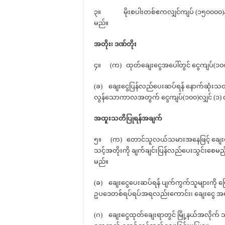
၃။ မိုးစပါးတစ်ဧကလျှင်ကျပ် (၁၅၀၀၀၀)နှုန်
မည်။
အတိုး၊ ဒဏ်တိုး
၄။ (က) ထုတ်ချေးငွေအပေါ်တွင် ငွေကျပ်(၁၀၀)လျှ
(ခ) ချေးငွေပြန်လည်ပေးဆပ်ရန် နောက်ဆုံးသ
လွန်သောကာလအတွက် ငွေကျပ်(၁၀၀)လျှင် (၁) လ 
အထူးသတိပြုရန်အချက်
၅။ (က) တောင်သူလယ်သမားအနေဖြင့် ချေးယူထားသ
သင့်အတိုးကို ချက်ချင်းပြန်လည်ပေးသွင်းစေ
မည်။
(ခ) ချေးငွေပေးဆပ်ရန် ပျက်ကွက်သူများကို မ
ဥပဒေတစ်ရပ်ရပ်အရလည်းကောင်း၊ ချေးငွေ အရ
(ဂ) ချေးငွေထုတ်ချေးရာတွင် မြို့နယ်အလိုက် သ