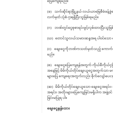
ပြေကျေရမည်။
(ခ) သက်ဆိုင်ရာမြို့နယ် လယ်ယာမြေစီမံခန့်ခွဲရ
လက်မှတ် (ပုံစံ-၇)ရရှိပြီးသူဖြစ်ရမည်။
(ဂ) ဘဏ်တွင်ငွေစုစာရင်းဖွင့်လှစ်ထားပြီးသူဖြ
(ဃ) တောင်သူလယ်သမားဆန္ဒအရ ပါ၀င်သော တော
(င) ချေးငွေကိုဘဏ်ကသတ်မှတ်သည့် ကောက်ခ
မည်။
(စ) ချေးငွေပြေကျေရန်အတွက် ကိုယ်စီကိုယ်ငှ
အနေဖြင့် မိမိကိုယ်တိုင်ချေးယူငွေအတွက်သာ မက
များပြေ ကျေရေးအတွက်လည်း စိုက်လျော်ပေးသွ
(ဆ) မိမိကိုယ်တိုင်ချေးယူသော ချေးငွေအရင်း၊
အရင်း၊ အတိုးများပြေကျေခြင်းမရှိပါက အဖွဲ့၀င
ခြင်းမပြုရ ပါ။
ချေးငွေနှုန်းထား