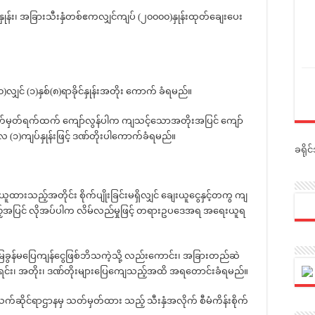
း၊ အခြားသီးနှံတစ်ဧကလျှင်ကျပ် (၂၀၀၀၀)နှုန်းထုတ်ချေးပေး
င် (၁)နှစ်(၈)ရာခိုင်နှုန်းအတိုး ကောက် ခံရမည်။
တ်မှတ်ရက်ထက် ကျော်လွန်ပါက ကျသင့်သောအတိုးအပြင် ကျော်
(၁)ကျပ်နှုန်းဖြင့် ဒဏ်တိုးပါကောက်ခံရမည်။
ခရို
ည့်အတိုင်း စိုက်ပျိုးခြင်းမရှိလျှင် ချေးယူငွေနှင့်တကွ ကျ
မည့်အပြင် လိုအပ်ပါက လိမ်လည်မှုဖြင့် တရားဥပဒေအရ အရေးယူရ
ြေခွန်မပြေကျန်ငွေဖြစ်ဘိသကဲ့သို့ လည်းကောင်း၊ အခြားတည်ဆဲ
င်း၊ အတိုး၊ ဒဏ်တိုးများပြေကျေသည့်အထိ အရတောင်းခံရမည်။
က်ဆိုင်ရာဌာနမှ သတ်မှတ်ထား သည့် သီးနှံအလိုက် စီမံကိန်းစိုက်