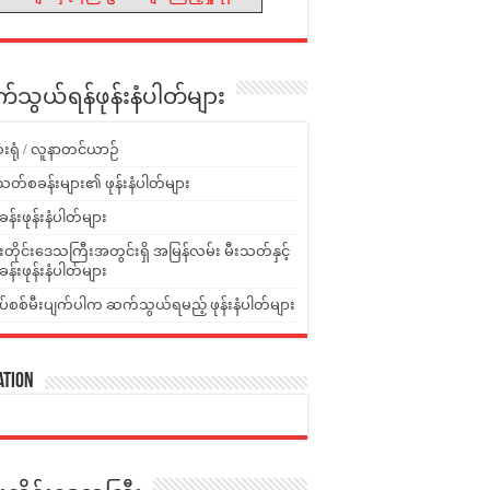
သွယ်ရန်ဖုန်းနံပါတ်များ
းရုံ / လူနာတင်ယာဉ်
သတ်စခန်းများ၏ ဖုန်းနံပါတ်များ
ခန်းဖုန်းနံပါတ်များ
ူးတိုင်းဒေသကြီးအတွင်းရှိ အမြန်လမ်း မီးသတ်နှင့်
ခန်းဖုန်းနံပါတ်များ
ပ်စစ်မီးပျက်ပါက ဆက်သွယ်ရမည့် ဖုန်းနံပါတ်များ
ation