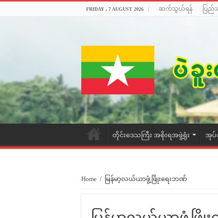
ဆက်သွယ်ရန်
ပြည်
FRIDAY , 7 AUGUST 2026
တိုင်းဒေသကြီး အစိုးရအဖွဲ့ရုံး
အုပ်
Home
/
မြန်မာ့လယ်ယာဖွံ့ဖြိုးရေးဘဏ်
မြန်မာ့လယ်ယာဖွံ့ဖြိ