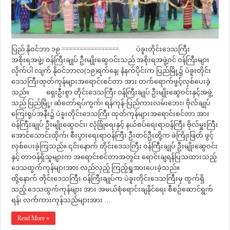
ပြည် နိုဝင်ဘာ ၁၉ ================ ပဲခူးတိုင်းဒေသကြီး
အစိုးရအဖွဲ့၊ ဝန်ကြီးချုပ် ဦးမျိုးဆွေဝင်းသည် အစိုးရအဖွဲ့ဝင် ဝန်ကြီးများ
လိုက်ပါ လျက် နိုဝင်ဘာလ(၁၉)ရက်နေ့၊ နံနက်ပိုင်းက ပြည်မြို့၌ ပဲခူးတိုင်း
ဒေသကြီးထုတ်ကုန်များအရောင်းစင်တာ အား တက်ရောက်ဖွင့်လှစ်ပေးခဲ့
သည်။ ရှေးဦးစွာ တိုင်းဒေသကြီး ဝန်ကြီးချုပ် ဦးမျိုးဆွေဝင်းနှင့်အဖွဲ့
သည် ပြည်မြို့၊ ဆံတော်ရပ်ကွက်၊ ရန်ကုန်-ပြည်ကားလမ်းဘေး၊ ဗိုလ်ချုပ်
ကြေးရုပ်အနီး၌ ပဲခူးတိုင်းဒေသကြီး ထုတ်ကုန်များအရောင်းစင်တာ အား
ဝန်ကြီးချုပ် ဦးမျိုးဆွေဝင်း၊ လုံခြုံရေးနှင့် နယ်စပ်ရေးရာဝန်ကြီး ဗိုလ်မှူးကြီး
အောင်သောင်းထိုက်၊ စီးပွားရေးရာဝန်ကြီး ဦးတင်ဦးတို့က ဖဲကြိုးဖြတ် ဖွင့်
လှစ်ပေးခဲ့ကြသည်။ ၎င်းနောက် တိုင်းဒေသကြီး ဝန်ကြီးချုပ် ဦးမျိုးဆွေဝင်း
နှင့် တာဝန်ရှိသူများက အရောင်းစင်တာအတွင်း ရောင်းချရန်ပြသထားသည့်
ဒေသထွက်ကုန်များအား လည်လှည့် ကြည့်ရှုအားပေးခဲ့သည်။
ထို့နောက် တိုင်းဒေသကြီး ဝန်ကြီးချုပ်က ပဲခူးတိုင်းဒေသကြီးမှ ထွက်ရှိ
သည့် ဒေသထွက်ကုန်များ အား အမယ်စုံရောင်းချနိုင်ရေး စီစဉ်ဆောင်ရွက်
ရန်၊ လက်ကားကုန်သည်များအား …
Read More »