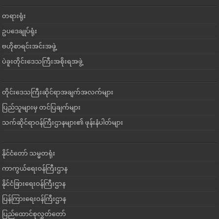
တရားရုံး
ဥပဒေချုပ်ရုံး
ဗဟိုစာရင်းအင်းအဖွဲ့
ပဲခူးတိုင်းဒေသကြီးအစိုးရအဖွဲ့
တိုင်းဒေသကြီးဆိုင်ရာအချက်အလက်များ
ပြည်သူများမှ တင်ပြချက်များ
သက်ဆိုင်ရာဝန်ကြီးဌာနများ၏ ဖုန်းနံပါတ်များ
နိုင်ငံတော် သမ္မတရုံး
ကာကွယ်ရေးဝန်ကြီးဌာန
နိုင်ငံခြားရေးဝန်ကြီးဌာန
ပြန်ကြားရေးဝန်ကြီးဌာန
ပြည်ထောင်စုလွှတ်တော်