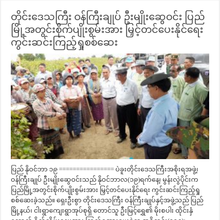
တိုင်းဒေသကြီး ဝန်ကြီးချုပ် ဦးမျိုးဆွေဝင်း ပြည်
မြို့အတွင်းစိုက်ပျိုးစွမ်းအား မြှင့်တင်ပေးနိုင်ရေး
ကွင်းဆင်းကြည့်ရှုစစ်ဆေး
ပြည် နိုဝင်ဘာ ၁၉ ================ ပဲခူးတိုင်းဒေသကြီးအစိုးရအဖွဲ့၊
ဝန်ကြီးချုပ် ဦးမျိုးဆွေဝင်းသည် နိုဝင်ဘာလ(၁၉)ရက်နေ့၊ မွန်းလွဲပိုင်းက
ပြည်မြို့အတွင်းစိုက်ပျိုးစွမ်းအား မြှင့်တင်ပေးနိုင်ရေး ကွင်းဆင်းကြည့်ရှု
စစ်ဆေးခဲ့သည်။ ရှေးဦးစွာ တိုင်းဒေသကြီး ဝန်ကြီးချုပ်နှင့်အဖွဲ့သည် ပြည်
မြို့နယ်၊ ငါးရွာကျေးရွာအုပ်စုရှိ တောင်သူ ဦးမြင့်ရွှေ၏ မိုးစပါး ထိုင်းနှံ