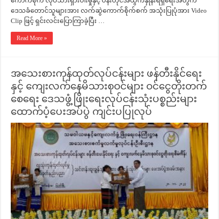
ကောက်စိုက် လုပ်သားရှားပါးမှုနှင့် ပန်းတိုင်အထွက်နှုန်းရရှိရေးအတွက်
ဒေသခံတောင်သူများအား လက်ဆွဲကောက်စိုက်စက် အသုံးပြုပုံအား Video
Clip ဖြင့် ရှင်းလင်းပြောကြာခဲ့ပြီး …
Read More »
အသေးစားကုန်ထုတ်လုပ်ငန်းများ ဖန်တီးနိုင်ရေး
နှင့် ကျေးလက်နေမိသားစုဝင်များ ဝင်ငွေတိုးတက်
စေရေး ဒေသဖွံ့ဖြိုးရေးလုပ်ငန်းသုံးပစ္စည်းများ
ထောက်ပံ့ပေးအပ်ပွဲ ကျင်းပပြုလုပ်