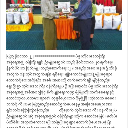
ပြည် နိုဝင်ဘာ ၂၂ ==================== ပဲခူးတိုင်းဒေသကြီး
အစိုးရအဖွဲ့၊ ဝန်ကြီးချုပ် ဦးမျိုးဆွေဝင်းသည် နိုဝင်ဘာလ(၂၀)ရက်နေ့၊
နံနက်ပိုင်းက ပြည်မြို့၊ တည်ဆောက်ရေး(၂)၊ အစည်းအဝေးခန်းမ၌ သီးနှံ
အလိုက် ပန်းတိုင်အထွက်နှုန်း ရရှိရေး မျိုးကောင်းမျိုးသန့် မျိုးစေ့များ
ထောက်ပံ့ပေးအပ်ခြင်း အခမ်းအနားသို့ တက်ရောက်ချီးမြှင့်ခဲ့သည်။
ရှေးဦးစွာ တိုင်းဒေသကြီး ဝန်ကြီးချုပ် ဦးမျိုးဆွေဝင်း ပဲခူးတိုင်းဒေသကြီး
အစိုးရအဖွဲ့ အစီအစဉ်ဖြင့် စိုက်ပျိုးရေးကဏ္ဍ ဖွံ့ဖြိုးတိုးတက်စေရေးနှင့်
တောင်သူလယ်သမားများ၏ လူမှုစီးပွားဘဝ ပိုမိုဖွံ့ဖြိုးတိုးတက် စေရေး
ဘက်စုံကြိုးပမ်း ဖြည့်ဆည်းဆောင်ရွက်ပေးနေမှု အခြေအနေများအား
ရှင်းလင်းပြောကြားခဲ့သည်။ ထို့နောက် တိုင်းဒေသကြီး ဝန်ကြီးချုပ်
ဦးမျိုးဆွေဝင်းနှင့် အစိုးရအဖွဲ့ဝင် ဝန်ကြီးများတို့က ဆောင်းမြေပဲ၊ မတ်ပဲ၊
ပဲတီစိမ်း အထွက်ကောင်း မျိုးသန့်မျိုးစေ့များ ထောက်ပံ့ပေးအပ်ခဲ့ပြီး