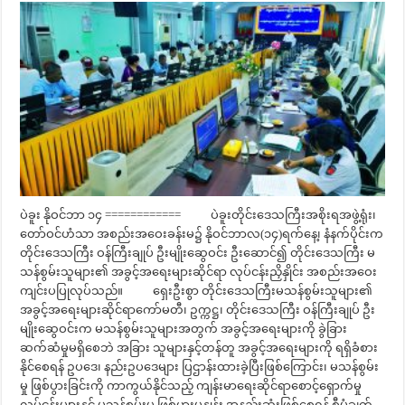
ပဲခူး နိုဝင်ဘာ ၁၄ ============ ပဲခူးတိုင်းဒေသကြီးအစိုးရအဖွဲ့ရုံး၊
တော်ဝင်ဟံသာ အစည်းအဝေးခန်းမ၌ နိုဝင်ဘာလ(၁၄)ရက်နေ့၊ နံနက်ပိုင်းက
တိုင်းဒေသကြီး ဝန်ကြီးချုပ် ဦးမျိုးဆွေဝင်း ဦးဆောင်၍ တိုင်းဒေသကြီး မ
သန်စွမ်းသူများ၏ အခွင့်အရေးများဆိုင်ရာ လုပ်ငန်းညှိနှိုင်း အစည်းအဝေး
ကျင်းပပြုလုပ်သည်။ ရှေးဦးစွာ တိုင်းဒေသကြီးမသန်စွမ်းသူများ၏
အခွင့်အရေးများဆိုင်ရာကော်မတီ၊ ဥက္ကဋ္ဌ၊ တိုင်းဒေသကြီး ဝန်ကြီးချုပ် ဦး
မျိုးဆွေဝင်းက မသန်စွမ်းသူများအတွက် အခွင့်အရေးများကို ခွဲခြား
ဆက်ဆံမှုမရှိစေဘဲ အခြား သူများနှင့်တန်တူ အခွင့်အရေးများကို ရရှိခံစား
နိုင်စေရန် ဥပဒေ၊ နည်းဥပဒေများ ပြဌာန်းထားခဲ့ပြီးဖြစ်ကြောင်း၊ မသန်စွမ်း
မှု ဖြစ်ပွားခြင်းကို ကာကွယ်နိုင်သည့် ကျန်းမာရေးဆိုင်ရာစောင့်ရှောက်မှု
လုပ်ငန်းများနှင့် မသန်စွမ်းမှု ဖြစ်ပွားမှုနှုန်း အနည်းဆုံးဖြစ်စေရန် စီမံချက်