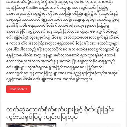
သာယာဝတီခရိုင်အတွင်း စိုက်ပျိုးရေးနှင့် လျှပ်စစ်ဓါတ်အား အစားထိုး
သုံးစွဲနိုင်ရေး Gasifier တည်ဆောက်နေမှုများအား ကွင်းဆင်းကြည့်ရှု
အားပေးခဲ့သည်။ ရှေးဦးစွာ တိုင်းဒေသကြီး ဝန်ကြီးချုပ် ဦးမျိုးဆွေဝင်းနှင့်
အဖွဲ့သည် သာယာဝတီမြို့နယ်၊ သင်တောရိုးကျေးရွာအုပ်စု၊ တောင်သူ ဦးရဲ
နိုင်၏ မိုးစပါး ရွှေနံ့သာပေါ်ဆန်း ရိတ်သိမ်းခြွေလှေ့နေမှုအား ကြည့်ရှု
အားပေးခဲ့ပြီး ရွှေနံ့သာပေါ်ဆန်းသည် ပြည်တွင်း/ပြည်ပ ဈေးကွက်ဝင်မည့်
စပါးမျိုးဖြစ်၍ တိုးချဲ့စိုက်ပျိုးနိုင်ရေး အသိပညာပေးဆောင်ရွက်ရန် လိုအပ်
ကြောင်း၊ တိုင်းဒေသကြီးအတွင်း ရွှေနံ့သာပေါ်ဆန်း မျိုးအား တောင်သူများ
ပူးပေါင်းပါဝင်သည့် မျိုးစေ့ထုတ်စိုက်ခင်းများ စတင်ဆောင်ရွက်လျက်ရှိပြီး
ရွှေနံ့သာပေါ်ဆန်း အထူးဇုန်များဖော်ထုတ်ဆောင် ရွက်သွားရန်နှင့် ဒေသခံ
တောင်သူများအတွက် အထွက်နှုန်းကောင်းပြီး ဈေးကွက်ခိုင်မာမှုရှိသည့်
စပါးမျိုးများ လိုအပ်ချက်မရှိ အပြည့်အဝရရှိစေရေး ဖြည့်ဆည်း
ဆောင်ရွက်ပေးရန် တာဝန်ရှိသူများအား လမ်းညွှန် မှာကြားခဲ့သည်။ အဆိုပါ
ရွှေနံ့သာပေါ်ဆန်း စပါးမျိုးအား သာယာဝတီခရိုင်အတွင်း …
Read More »
လက်ဆွဲကောက်စိုက်စက်များဖြင့် စိုက်ပျိုးခြင်း
ကွင်းသရုပ်ပြပွဲ ကျင်းပပြုလုပ်