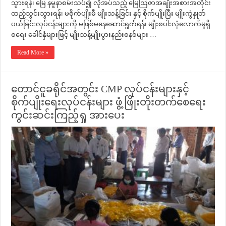
သွားရန်၊ မြေ နမူနာစမ်းသပ်၍ လိုအပ်သည့် မြေဩဇာအချိုးအစားအတိုင်း
ထည့်သွင်းသွားရန်၊ မစိုက်ပျိုးမီ မျိုးသန့်ခြင်း နှင့် စိုက်ပျိုးပြီး မျိုးကွဲနှုတ်
ပယ်ခြင်းလုပ်ငန်းများကို မဖြစ်မနေဆောင်ရွက်ရန်၊ မျိုးစပါးလုံလောက်မှုရှိ
စရေး ခေါင်နှံများဖြင့် မျိုးသန့်မျိုးပွားနည်းစနစ်များ …
Read More »
တောင်ငူခရိုင်အတွင်း CMP လုပ်ငန်းများနှင့်
စိုက်ပျိုးရေးလုပ်ငန်းများ ဖွံ့ဖြိုးတိုးတက်စေရေး
ကွင်းဆင်းကြည့်ရှု အားပေး