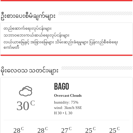
ဦးစားပေးစီမံချက်များ
တည်ဆောက်ရေးလုပ်ငန်းများ
သဘာဝဘေးကယ်ဆယ်ရေးလုပ်ငန်းများ
လယ်ယာမြေနှင့် အခြားမြေများ သိမ်းဆည်းခံရမှုများ ပြန်လည်စီစစ်ရေး
ကော်မတီ
မိုးလေဝသ သတင်းများ
Bago
Overcast Clouds
30
C
humidity: 75%
wind: 3km/h SSE
H 30 • L 30
C
C
C
C
C
28
28
27
25
25