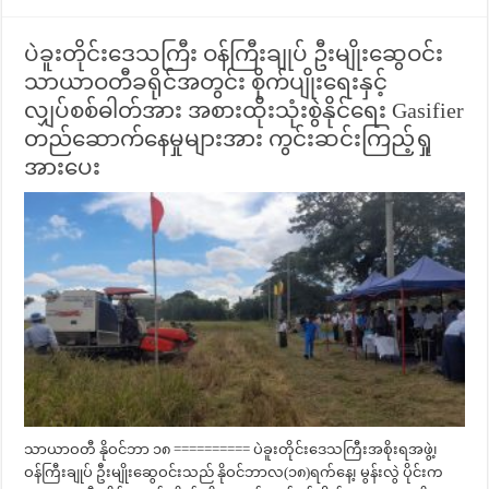
ပဲခူးတိုင်းဒေသကြီး ဝန်ကြီးချုပ် ဦးမျိုးဆွေဝင်း
သာယာဝတီခရိုင်အတွင်း စိုက်ပျိုးရေးနှင့်
လျှပ်စစ်ဓါတ်အား အစားထိုးသုံးစွဲနိုင်ရေး Gasifier
တည်ဆောက်နေမှုများအား ကွင်းဆင်းကြည့်ရှု
အားပေး
သာယာဝတီ နိုဝင်ဘာ ၁၈ ========== ပဲခူးတိုင်းဒေသကြီးအစိုးရအဖွဲ့၊
ဝန်ကြီးချုပ် ဦးမျိုးဆွေဝင်းသည် နိုဝင်ဘာလ(၁၈)ရက်နေ့၊ မွန်းလွဲ ပိုင်းက