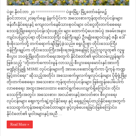
ပဲခူး နိုဝင်ဘာ ၂၀ ============== ပဲခူးမြို့၊ မြို့တော်ခန်းမ၌
နိုဝင်ဘာလ(၂၀)ရက်နေ့၊ နံနက်ပိုင်းက အသေးစားကုန်ထုတ်လုပ်ငန်းများ
ဖန်တီးနိုင်ရေးနှင့် ကျေးလက်နေမိသားစုဝင်များ ဝင်ငွေတိုးတက်စေရေး
ဒေသဖွံ့ဖြိုးရေးလုပ်ငန်းသုံးပစ္စည်း များ ထောက်ပံ့ပေးအပ်ပွဲ အခမ်းအနား
ကျင်းပပြုလုပ်ရာ တိုင်းဒေသကြီး ဝန်ကြီးချုပ် ဦးမျိုးဆွေဝင်းနှင့် ဇနီး ဒေါ်
စိုးစိုးသက်တို့ တက်ရောက်ချီးမြှင့်ခဲ့သည်။ ရှေးဦးစွာ တိုင်းဒေသကြီး
ဝန်ကြီးချုပ်က တိုင်းဒေသကြီးအစိုးရအဖွဲ့အနေဖြင့် ပြည်သူလူထု၏ လူမှု
စီးပွား ဘဝဖွံ့ဖြိုးတိုးတက်ရေးအတွက် နိုင်ငံတော်၏ မူဝါဒလမ်းညွှန်ချက်
ဖြစ်သည့် “တိုးတက်ကောင်းမွန် လာသည့် စီးပွားရေးမောင်းနှင်အားကို
မဏ္ဍိုင်ပြု၍ MSME လုပ်ငန်းများကို အားပေးဆောင်ရွက်ကာ ပို့ကုန် ကဏ္ဍ
မြှင့်တင်ရေး” ဆိုသည့်အတိုင်း အသေးစက်မှုလက်မှုလုပ်ငန်းများ ပိုမိုဖွံ့ဖြိုး
တိုးတက်စေရေး၊ အသေးစား ကုန်ထုတ်လုပ်ငန်းများ ဖြစ်ထွန်းပေါ်ပေါက်
လာစေရေး အထူးအလေးထား ဆောင်ရွက်ပေးလျက်ရှိကြောင်း၊ တိုင်း
ဒေသကြီးအတွင်း အသေးစား၊ အငယ်စားနှင့်အလတ်စား စီးပွားရေး
လုပ်ငန်းများ ဈေးကွက်ချဲ့ထွင်နိုင်ရေး နှင့် ရေရှည်ရပ်တည်နိုင်ရေးအတွက်
ဒေသထွက်ကုန်အရောင်းစင်တာများ ဖွင့်လှစ်ပေးရခြင်းဖြစ်ကြောင်း၊
နိုင်ငံတော်၏ မူဝါဒများနှင့်အညီ …
Read More »