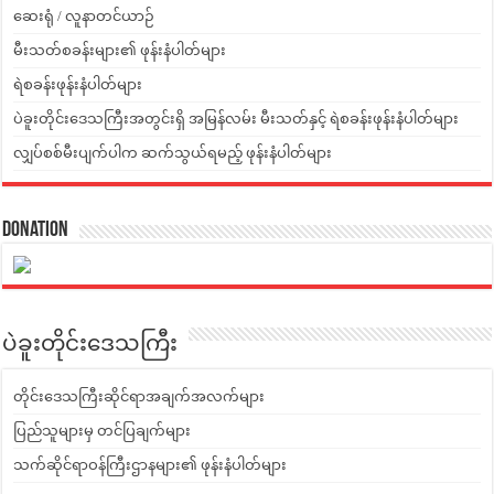
ဆေးရုံ / လူနာတင်ယာဉ်
မီးသတ်စခန်းများ၏ ဖုန်းနံပါတ်များ
ရဲစခန်းဖုန်းနံပါတ်များ
ပဲခူးတိုင်းဒေသကြီးအတွင်းရှိ အမြန်လမ်း မီးသတ်နှင့် ရဲစခန်းဖုန်းနံပါတ်များ
လျှပ်စစ်မီးပျက်ပါက ဆက်သွယ်ရမည့် ဖုန်းနံပါတ်များ
Donation
ပဲခူးတိုင်းဒေသကြီး
တိုင်းဒေသကြီးဆိုင်ရာအချက်အလက်များ
ပြည်သူများမှ တင်ပြချက်များ
သက်ဆိုင်ရာဝန်ကြီးဌာနများ၏ ဖုန်းနံပါတ်များ