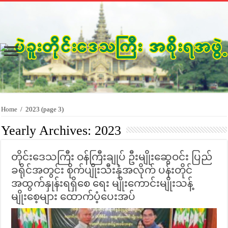
Home
/
2023
(page 3)
Yearly Archives:
2023
တိုင်းဒေသကြီး ဝန်ကြီးချုပ် ဦးမျိုးဆွေဝင်း ပြည်
ခရိုင်အတွင်း စိုက်ပျိုးသီးနှံအလိုက် ပန်းတိုင်
အထွက်နှုန်းရရှိစေ ရေး မျိုးကောင်းမျိုးသန့်
မျိုးစေ့များ ထောက်ပံ့ပေးအပ်