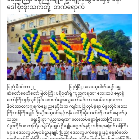
ဒေါ်စိုးစိုးသက်တို့ တက်ရောက်
ပြည် နိုဝင်ဘာ ၂၂ ============== ပြည်မြို့၊ လေးဆူဓါတ်ပျော် ရွှေ
ဆံတော်စေတီတော်မြတ်ကြီး ပရိဝုဏ်ရှိ “ပုညကရဏ” လေးထပ် ဓမ္မာရုံ
တော်ကြီး ဖွင့်လှစ်ခြင်း ရေစက်ချအလှူတော်မင်္ဂလာ အခမ်းအနားအား
နိုဝင်ဘာလ(၁၉)ရက်နေ့၊ ညနေပိုင်းက ကျင်းပပြုလုပ်ခဲ့ရာ ပဲခူးတိုင်းဒေသ
ကြီး ဝန်ကြီးချုပ် ဦးမျိုးဆွေဝင်းနှင့် ဇနီး ဒေါ်စိုးစိုးသက်တို့ တက်ရောက်ခဲ့
သည်။ ရှေးဦးစွာ “ပုညကရဏ” လေးထပ်ဓမ္မာရုံတော်ကြီးအား
ပဲခူးတိုင်းဒေသကြီး ဝန်ကြီးချုပ် ဦးမျိုးဆွေဝင်းနှင့် အစိုးရအဖွဲ့ဝင် ဝန်ကြီး
များ၊ ဒေသကွပ်ပဲမှုစစ်ဌာနချုပ်(ပြည်) ဒေသကွပ်ကဲရေးမှူးနှင့် ရွှေဆံတော်
စေတီတော်မြတ်ကြီး ဂေါပကအဖွဲ့ဝင်တို့က ဖဲကြိုးဖြတ်ဖွင့်လှစ်ပေးခဲ့ကြပြီး