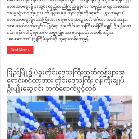
လေးထပ်ဓမ္မာရုံ အတွင်း လှည့်လည်ကြည့်ရှုခဲ့ကာ ကဗ္ဗည်းကျောက်စာအား
အမွှေးနံ့သာရည်များ ပတ်ဖြန်းပေးခဲ့ကြသည်။ ထို့နောက် “ပုညကရဏ”
လေးထပ်ဓမ္မာရုံတော်ကြီးအား ရေစက်ချအလှူတော် မင်္ဂလာ အခမ်းအနား
အား ဆက်လက်ကျင်းပပြုခဲ့ရာ ပဲခူးတိုင်းဒေသကြီး ဝန်ကြီးချုပ် ဦးမျိုးဆွေ
ဝင်း၊ ဇနီး ဒေါ်စိုးစိုးသက် အမှူးပြုသော ဧပရိသတ်အပေါင်းတို့က
“နမောတဿ” (၃)ကြိမ်ရွတ်ဆို ဘုရားကန်တော့၍ …
Read More »
ပြည်မြို့၌ ပဲခူးတိုင်းဒေသကြီးထုတ်ကုန်များအ
ရောင်းစင်တာအား တိုင်းဒေသကြီး ဝန်ကြီးချုပ်
ဦးမျိုးဆွေဝင်း တက်ရောက်ဖွင့်လှစ်