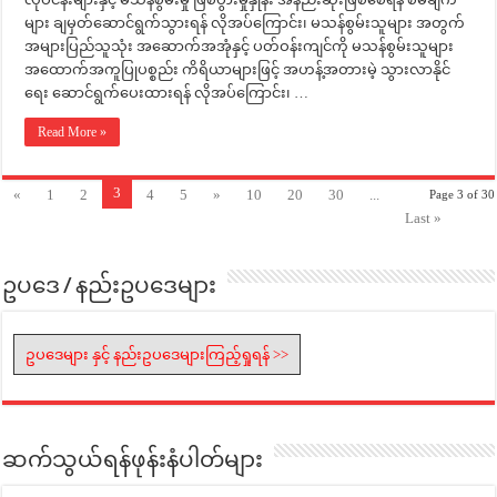
များ ချမှတ်ဆောင်ရွက်သွားရန် လိုအပ်ကြောင်း၊ မသန်စွမ်းသူများ အတွက်
အများပြည်သူသုံး အဆောက်အအုံနှင့် ပတ်ဝန်းကျင်ကို မသန်စွမ်းသူများ
အထောက်အကူပြုပစ္စည်း ကိရိယာများဖြင့် အဟန့်အတားမဲ့ သွားလာနိုင်
ရေး ဆောင်ရွက်ပေးထားရန် လိုအပ်ကြောင်း၊ …
Read More »
3
«
1
2
4
5
»
10
20
30
...
Page 3 of 30
Last »
ဥပဒေ / နည်းဥပဒေများ
ဥပဒေများ နှင့် နည်းဥပဒေများကြည့်ရှုရန် >>
ဆက်သွယ်ရန်ဖုန်းနံပါတ်များ