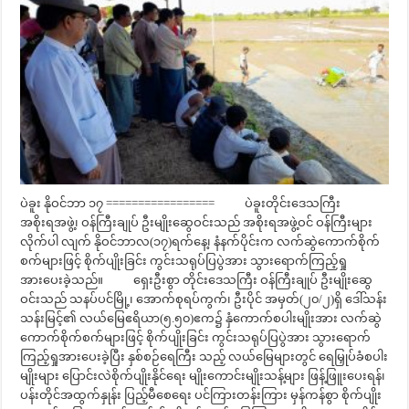
ပဲခူး နိုဝင်ဘာ ၁၇ ================= ပဲခူးတိုင်းဒေသကြီး
အစိုးရအဖွဲ့၊ ဝန်ကြီးချုပ် ဦးမျိုးဆွေဝင်းသည် အစိုးရအဖွဲ့ဝင် ဝန်ကြီးများ
လိုက်ပါ လျက် နိုဝင်ဘာလ(၁၇)ရက်နေ့၊ နံနက်ပိုင်းက လက်ဆွဲကောက်စိုက်
စက်များဖြင့် စိုက်ပျိုးခြင်း ကွင်းသရုပ်ပြပွဲအား သွားရောက်ကြည့်ရှု
အားပေးခဲ့သည်။ ရှေးဦးစွာ တိုင်းဒေသကြီး ဝန်ကြီးချုပ် ဦးမျိုးဆွေ
ဝင်းသည် သနပ်ပင်မြို့၊ အောက်စုရပ်ကွက်၊ ဦးပိုင် အမှတ်(၂၀/၂)ရှိ ဒေါ်သန်း
သန်းမြင့်၏ လယ်မြေဧရိယာ(၅.၅၀)ဧက၌ နှံကောက်စပါးမျိုးအား လက်ဆွဲ
ကောက်စိုက်စက်များဖြင့် စိုက်ပျိုးခြင်း ကွင်းသရုပ်ပြပွဲအား သွားရောက်
ကြည့်ရှုအားပေးခဲ့ပြီး နှစ်စဉ်ရေကြီး သည့် လယ်မြေများတွင် ရေမြှုပ်ခံစပါး
မျိုးများ ပြောင်းလဲစိုက်ပျိုးနိုင်ရေး မျိုးကောင်းမျိုးသန့်များ ဖြန့်ဖြူးပေးရန်၊
ပန်းတိုင်အထွက်နှုန်း ပြည့်မီစေရေး ပင်ကြားတန်းကြား မှန်ကန်စွာ စိုက်ပျိုး