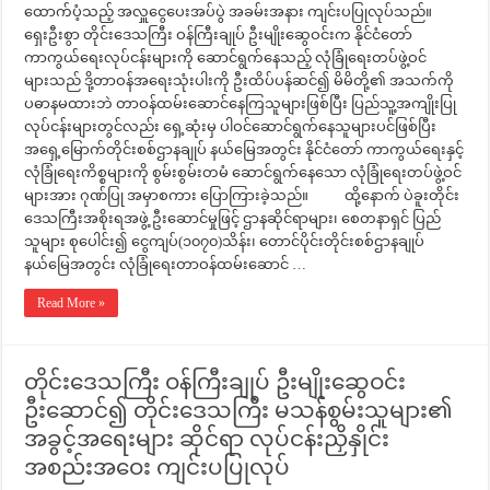
ထောက်ပံ့သည့် အလှူငွေပေးအပ်ပွဲ အခမ်းအနား ကျင်းပပြုလုပ်သည်။
ရှေးဦးစွာ တိုင်းဒေသကြီး ဝန်ကြီးချုပ် ဦးမျိုးဆွေဝင်းက နိုင်ငံတော်
ကာကွယ်ရေးလုပ်ငန်းများကို ဆောင်ရွက်နေသည့် လုံခြုံရေးတပ်ဖွဲ့ဝင်
များသည် ဒို့တာဝန်အရေးသုံးပါးကို ဦးထိပ်ပန်ဆင်၍ မိမိတို့၏ အသက်ကို
ပဓာနမထားဘဲ တာဝန်ထမ်းဆောင်နေကြသူများဖြစ်ပြီး ပြည်သူ့အကျိုးပြု
လုပ်ငန်းများတွင်လည်း ရှေ့ဆုံးမှ ပါဝင်ဆောင်ရွက်နေသူများပင်ဖြစ်ပြီး
အရှေ့မြောက်တိုင်းစစ်ဌာနချုပ် နယ်မြေအတွင်း နိုင်ငံတော် ကာကွယ်ရေးနှင့်
လုံခြုံရေးကိစ္စများကို စွမ်းစွမ်းတမံ ဆောင်ရွက်နေသော လုံခြုံရေးတပ်ဖွဲ့ဝင်
များအား ဂုဏ်ပြု အမှာစကား ပြောကြားခဲ့သည်။ ထို့နောက် ပဲခူးတိုင်း
ဒေသကြီးအစိုးရအဖွဲ့ ဦးဆောင်မှုဖြင့် ဌာနဆိုင်ရာများ၊ စေတနာရှင် ပြည်
သူများ စုပေါင်း၍ ငွေကျပ်(၁၀၇၀)သိန်း၊ တောင်ပိုင်းတိုင်းစစ်ဌာနချုပ်
နယ်မြေအတွင်း လုံခြုံရေးတာဝန်ထမ်းဆောင် …
Read More »
တိုင်းဒေသကြီး ဝန်ကြီးချုပ် ဦးမျိုးဆွေဝင်း
ဦးဆောင်၍ တိုင်းဒေသကြီး မသန်စွမ်းသူများ၏
အခွင့်အရေးများ ဆိုင်ရာ လုပ်ငန်းညှိနှိုင်း
အစည်းအဝေး ကျင်းပပြုလုပ်