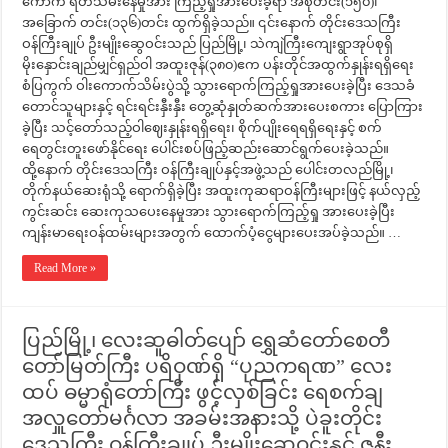
ကောက် ရိတ်သိမ်းနေမှုအား ကြည့်ရှုအားပေးခဲ့ရာ အစိုတင်း(၁၅၀)၊
အခြောက် တင်း(၁၃၆)တင်း ထွက်ရှိခဲ့သည်။ ၎င်းနောက် တိုင်းဒေသကြီး
ဝန်ကြီးချုပ် ဦးမျိုးဆွေဝင်းသည် ပြည်မြို့၊ သဲကျဲကြီးကျေးရွာအုပ်စုရှိ
မိုးနှောင်းချည်မျှင်ရှည်ဝါ အထူးဇုန်(၃၈၀)ဧက ပန်းတိုင်အထွက်နှုန်းရရှိရေး
စံပြကွက် ဝါးကောက်သိမ်းပွဲသို့ သွားရောက်ကြည့်ရှုအားပေးခဲ့ပြီး ဒေသခံ
တောင်သူများနှင့် ရင်းရင်းနှီးနှီး တွေ့ဆုံနှုတ်ဆက်အားပေးစကား ပြောကြား
ခဲ့ပြီး သင့်တော်သည့်ဝါဈေးနှုန်းရရှိရေး၊ စိုက်ပျိုးရေရရှိရေးနှင့် စက်
ရေတွင်းတူးဖော်နိုင်ရေး ပေါင်းစပ်ဖြည့်ဆည်းဆောင်ရွက်ပေးခဲ့သည်။
ထို့နောက် တိုင်းဒေသကြီး ဝန်ကြီးချုပ်နှင့်အဖွဲ့သည် ပေါင်းတလည်မြို့၊
တိုက်နယ်ဆေးရုံသို့ ရောက်ရှိခဲ့ပြီး အထူးကုဆရာဝန်ကြီးများဖြင့် နယ်လှည့်
ကွင်းဆင်း ဆေးကုသပေးနေမှုအား သွားရောက်ကြည့်ရှု အားပေးခဲ့ပြီး
ကျန်းမာရေးဝန်ထမ်းများအတွက် ထောက်ပံ့ငွေများပေးအပ်ခဲ့သည်။ …
Read More »
ပြည်မြို့၊ လေးဆူဓါတ်ပျော် ရွှေဆံတော်စေတီ
တော်မြတ်ကြီး ပရိဝုဏ်ရှိ “ပုညကရဏ” လေး
ထပ် ဓမ္မာရုံတော်ကြီး ဖွင့်လှစ်ခြင်း ရေစက်ချ
အလှူတော်မင်္ဂလာ အခမ်းအနားသို့ ပဲခူးတိုင်း
ဒေသကြီး ဝန်ကြီးချုပ် ဦးမျိုးဆွေဝင်းနှင့် ဇနီး