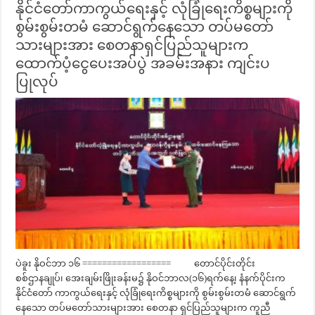
နိုင်ငံတော်ကာကွယ်ရေးနှင့် လုံခြုံရေးကိစ္စများကို
စွမ်းစွမ်းတမံ ဆောင်ရွက်နေသော တပ်မတော်
သားများအား စေတနာရှင်ပြည်သူများက
ထောက်ပံ့ငွေပေးအပ်ပွဲ အခမ်းအနား ကျင်းပ
ပြုလုပ်
ပဲခူး နိုဝင်ဘာ ၁၆ ================== တောင်ပိုင်းတိုင်း
စစ်ဌာနချုပ်၊ အေးချမ်းဖြိုးခန်းမ၌ နိုဝင်ဘာလ(၁၆)ရက်နေ့၊ နံနက်ပိုင်းက
နိုင်ငံတော် ကာကွယ်ရေးနှင့် လုံခြုံရေးကိစ္စများကို စွမ်းစွမ်းတမံ ဆောင်ရွက်
နေသော တပ်မတော်သားများအား စေတနာ ရှင်ပြည်သူများက ကူညီ