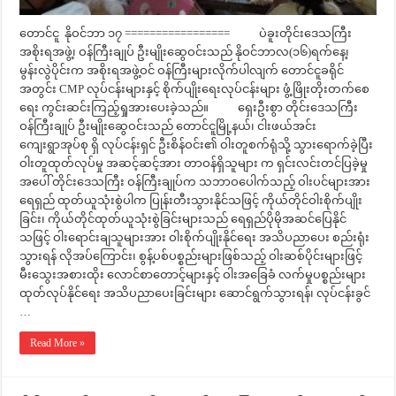
တောင်ငူ နိုဝင်ဘာ ၁၇ ================= ပဲခူးတိုင်းဒေသကြီး
အစိုးရအဖွဲ့၊ ဝန်ကြီးချုပ် ဦးမျိုးဆွေဝင်းသည် နိုဝင်ဘာလ(၁၆)ရက်နေ့၊
မွန်းလွဲပိုင်းက အစိုးရအဖွဲ့ဝင် ဝန်ကြီးများလိုက်ပါလျက် တောင်ငူခရိုင်
အတွင်း CMP လုပ်ငန်းများနှင့် စိုက်ပျိုးရေးလုပ်ငန်းများ ဖွံ့ဖြိုးတိုးတက်စေ
ရေး ကွင်းဆင်းကြည့်ရှုအားပေးခဲ့သည်။ ရှေးဦးစွာ တိုင်းဒေသကြီး
ဝန်ကြီးချုပ် ဦးမျိုးဆွေဝင်းသည် တောင်ငူမြို့နယ်၊ ငါးဖယ်အင်း
ကျေးရွာအုပ်စု ရှိ လုပ်ငန်းရှင် ဦးစိန်ဝင်း၏ ဝါးတူစက်ရုံသို့ သွားရောက်ခဲ့ပြီး
ဝါးတူထုတ်လုပ်မှု အဆင့်ဆင့်အား တာဝန်ရှိသူများ က ရှင်းလင်းတင်ပြခဲ့မှု
အပေါ် တိုင်းဒေသကြီး ဝန်ကြီးချုပ်က သဘာဝပေါက်သည့် ဝါးပင်များအား
ရေရှည် ထုတ်ယူသုံးစွဲပါက ပြုန်းတီးသွားနိုင်သဖြင့် ကိုယ်တိုင်ဝါးစိုက်ပျိုး
ခြင်း၊ ကိုယ်တိုင်ထုတ်ယူသုံးစွဲခြင်းများသည် ရေရှည်ပိုမိုအဆင်ပြေနိုင်
သဖြင့် ဝါးရောင်းချသူများအား ဝါးစိုက်ပျိုးနိုင်ရေး အသိပညာပေး စည်းရုံး
သွားရန် လိုအပ်ကြောင်း၊ စွန့်ပစ်ပစ္စည်းများဖြစ်သည့် ဝါးဆစ်ပိုင်းများဖြင့်
မီးသွေးအစားထိုး လောင်စာတောင့်များနှင့် ဝါးအခြေခံ လက်မှုပစ္စည်းများ
ထုတ်လုပ်နိုင်ရေး အသိပညာပေးခြင်းများ ဆောင်ရွက်သွားရန်၊ လုပ်ငန်းခွင်
…
Read More »