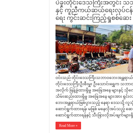
ပဲခူးတိုင်းဒေသကြီးအတွင်း
နှင့် ကူညီကယ်ဆယ်ရေးလုပ်ငန်း မ
ရေး ကွင်းဆင်းကြည့်ရှုစစ်ဆေး
ဝင်းသည် တိုင်းဒေသကြီးသဘာဝဘေးအန္တရာယ် ဆိုင်ရ
တိုင်းဒေသကြီးဦးစီးမှူး ဦးသောင်းရွှေက သဘာဝဘ
အလိုက် ဖြန့်ခွဲထားရှိမှု အခြေအနေ များနှင့် သို
သိမ်းဆည်းထားရှိမှု အခြေအနေ များအား ရှင်းလ
ဘေးအန္တရာယ်ဖြစ်ပွားသည့် နေရာ ဒေသသို့ လူသုံ
ဆောင်ရွက်ထားရန်၊ မဖြစ် မနေလိုအပ်သည့် ဆေ
ဆောင်ရွက်ထားရန်နှင့် သီးခြားလိုအပ်ချက်များရှ
Read More »