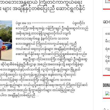
 သဘာဝဘေးအန္တရာယ် ကြိုတင်ကာကွယ်ရေး
ျား အချိန်နှင့်တစ်ပြေးညီ ဆောင်ရွက်နိုင်
ဆက်
ပဲခူး မေ ၁၁ =================== ပဲခူးတိုင်း
ဒေသကြီးအစိုးရအဖွဲ့၊ ဝန်ကြီးချုပ် ဦးမျိုးဆွေဝင်းသည်
အစိုးရအဖွဲ့ တာဝန်ရှိသူများလိုက်ပါ လျက်
ဆေ
မေလ(၁၁)ရက်နေ့၊ နံနက်ပိုင်းက သဘာဝ
မီး
ဘေးအန္တရာယ် ကြိုတင်ကာကွယ်ရေးနှင့် ကူညီ
ကယ်ဆယ် ရေးလုပ်ငန်းများ အချိန်နှင့်တစ်ပြေးညီ
ရဲစ
ဆောင်ရွက်နိုင်ရေး ကွင်းဆင်းကြည့်ရှုစစ်ဆေးခဲ့သည်။
ပဲခ
ရှေးဦးစွာ တိုင်းဒေသကြီး ဝန်ကြီးချုပ် ဦးမျိုးဆွေ
ရဲစ
ာစီမံခန့်ခွဲမှုဦးစီးဌာန၊ အစည်းအဝေးခန်းသို့ ရောက်ရှိခဲ့ရာ
လျှ
ေးအန္တရာယ်နှင့်ပတ်သက်၍ လူသုံးကုန်ပစ္စည်းများ မြို့နယ်
လှောင်ရုံအတွင်း လူသုံးကုန်ပစ္စည်းများ စနစ်တကျ သိုလှောင်
င်းတင်ပြခဲ့ရာ တိုင်းဒေသကြီး ဝန်ကြီးချုပ်က သဘာဝ
းကုန်ပစ္စည်းများ သယ်ယူပို့ဆောင်နိုင်ရေးအတွက် ကြိုတင်ပြင်ဆင်
Don
းဝါး၊ အဝတ်အထည်၊ ရိက္ခာခြောက်များ ထပ်မံဖြည့်ဆည်း
ိပါက အချိန်နှင့်တစ်ပြေးညီ …