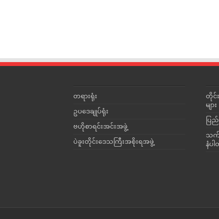
တရားရုံး
တို
များ
ဥပဒေချုပ်ရုံး
ပြည်
ဗဟိုစာရင်းအင်းအဖွဲ့
သက်ဆ
ပဲခူးတိုင်းဒေသကြီးအစိုးရအဖွဲ့
နံပါ