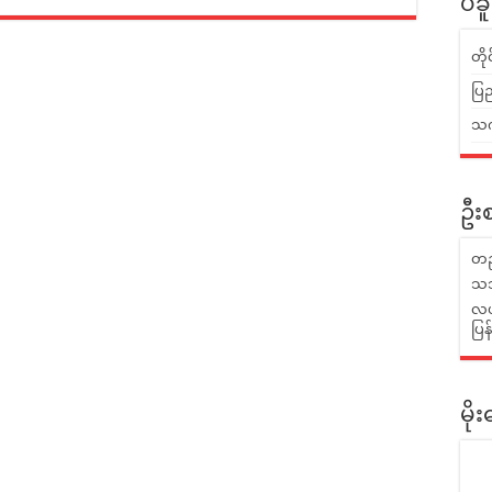
ပဲခ
တိ
ပြည
သက်
ဦးစ
တည
သဘ
လယ်
ပြ
မိ