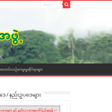
ေးဟောင်းယဉ်ကျေးမှုဆိုင်ရာများ
ဒေ / နည်းဥပဒေများ
ပဒေများ နှင့် နည်းဥပဒေများကြည့်ရှုရန် >>