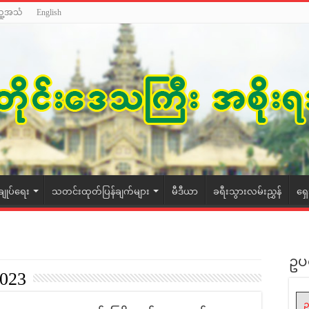
သူ့အသံ
English
ချုပ်ရေး
သတင်းထုတ်ပြန်ချက်များ
မီဒီယာ
ခရီးသွားလမ်းညွှန်
ရှ
ဥပ
2023
ဥ