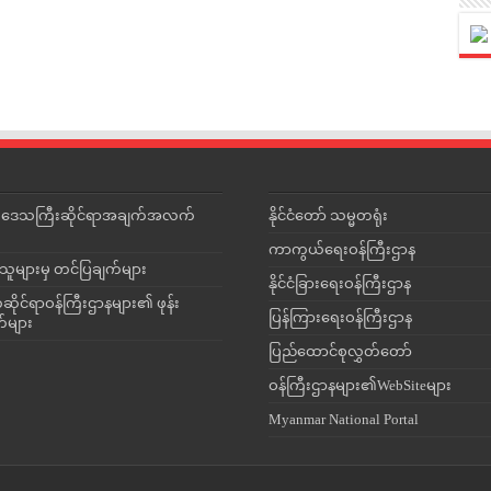
င်းဒေသကြီးဆိုင်ရာအချက်အလက်
နိုင်ငံတော် သမ္မတရုံး
ကာကွယ်ရေးဝန်ကြီးဌာန
သူများမှ တင်ပြချက်များ
နိုင်ငံခြားရေးဝန်ကြီးဌာန
ိုင်ရာဝန်ကြီးဌာနများ၏ ဖုန်း
ပြန်ကြားရေးဝန်ကြီးဌာန
တ်များ
ပြည်ထောင်စုလွှတ်တော်
ဝန်ကြီးဌာနများ၏WebSiteများ
Myanmar National Portal