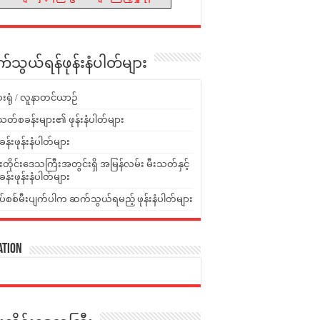
သွယ်ရန်ဖုန်းနံပါတ်များ
းရုံ / လူနာတင်ယာဉ်
သတ်စခန်းများ၏ ဖုန်းနံပါတ်များ
ခန်းဖုန်းနံပါတ်များ
ူးတိုင်းဒေသကြီးအတွင်းရှိ အမြန်လမ်း မီးသတ်နှင့်
ခန်းဖုန်းနံပါတ်များ
ပ်စစ်မီးပျက်ပါက ဆက်သွယ်ရမည့် ဖုန်းနံပါတ်များ
ation