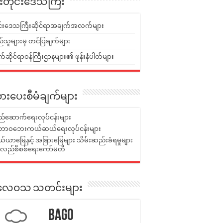
ူးတိုင်းဒေသကြီး
ုင်းဒေသကြီးဆိုင်ရာအချက်အလက်များ
်သူများမှ တင်ပြချက်များ
ဆိုင်ရာဝန်ကြီးဌာနများ၏ ဖုန်းနံပါတ်များ
ားပေးစီမံချက်များ
်ဆောက်ရေးလုပ်ငန်းများ
ာဝဘေးကယ်ဆယ်ရေးလုပ်ငန်းများ
ယာမြေနှင့် အခြားမြေများ သိမ်းဆည်းခံရမှုများ
န်လည်စီစစ်ရေးကော်မတီ
ုးလေဝသ သတင်းများ
Bago