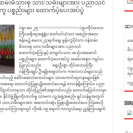
ထမ်းမိသားစု သား/သမီးများအား ပညာသင်
ူ ပစ္စည်းများ ထောက်ပံ့ပေးအပ်ပွဲ
ဆက်
ပဲခူး မေ ၂၅ =================== ပဲခူးတိုင်းဒေသ
ကြီးအစိုးရအဖွဲ့ရုံး၊ တော်ဝင်ဟံသာ အစည်းအဝေး
ခန်းမ၌ မေလ(၂၄)ရက်နေ့၊ မွန်းလွဲပိုင်းက ဝန်ထမ်း
ဆေ
မိသားစု သား/သမီးများအား ပညာသင်
မီး
ထောက်ပံ့ကြေးနှင့် ကျောင်းသား အသုံးအဆောင်
ပစ္စည်းများ ထောက်ပံ့ပေးအပ်ပွဲ အခမ်းအနား ကျင်းပ
ရဲစ
ပြုလုပ်သည်။ ရှေးဦးစွာ တိုင်းဒေသကြီး
ပဲခ
ဝန်ကြီးချုပ် ဦးမျိုးဆွေဝင်းက ကလေးငယ်များသည်
ရဲစ
ရေးပါသည့် ခေါင်းဆောင်ကောင်းများ သားကောင်းရတနာများဖြစ်
လျှ
ရေး ထောက်ပံ့ပြုစုပျိုးထောင်ပေးရန် တာဝန်ရှိကြောင်း၊ ပညာ
 ပေါ်ထွက်လာမှသာ တိုင်းပြည်၏အနာဂတ်လည်း တောက်ပြောင်လာမှာ
နိုင်ငံဖွံ့ဖြိုးတိုးတက်မှု သာမက လူ့အဖွဲ့အစည်း ရှင်သန်မှုအတွက်
သားသမီးများအား အကောင်းဆုံး ပြုစုပျိုးထောင်ပေး ကြစေလို
Don
ပညာသင်ကြားရာတွင် ကိုဗစ်-၁၉ ရောဂါ ကာကွယ်ရေး ညွှန်ကြားချက်