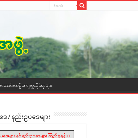
ေးဟောင်းယဉ်ကျေးမှုဆိုင်ရာများ
ဒေ / နည်းဥပဒေများ
ပဒေများ နှင့် နည်းဥပဒေများကြည့်ရှုရန် >>