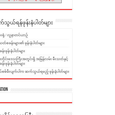
သွယ်ရန်ဖုန်းနံပါတ်များ
းရုံ / လူနာတင်ယာဉ်
သတ်စခန်းများ၏ ဖုန်းနံပါတ်များ
ခန်းဖုန်းနံပါတ်များ
ူးတိုင်းဒေသကြီးအတွင်းရှိ အမြန်လမ်း မီးသတ်နှင့်
ခန်းဖုန်းနံပါတ်များ
ပ်စစ်မီးပျက်ပါက ဆက်သွယ်ရမည့် ဖုန်းနံပါတ်များ
ation