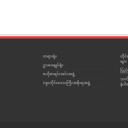
တရားရုံး
တို
များ
ဥပဒေချုပ်ရုံး
ပြည်
ဗဟိုစာရင်းအင်းအဖွဲ့
သက်ဆ
ပဲခူးတိုင်းဒေသကြီးအစိုးရအဖွဲ့
နံပါ