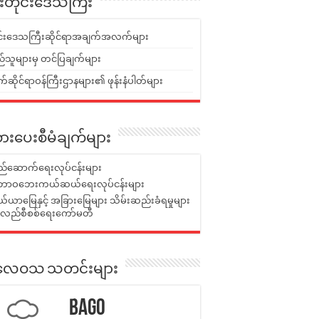
ူးတိုင်းဒေသကြီး
ုင်းဒေသကြီးဆိုင်ရာအချက်အလက်များ
်သူများမှ တင်ပြချက်များ
ဆိုင်ရာဝန်ကြီးဌာနများ၏ ဖုန်းနံပါတ်များ
ားပေးစီမံချက်များ
်ဆောက်ရေးလုပ်ငန်းများ
ာဝဘေးကယ်ဆယ်ရေးလုပ်ငန်းများ
ယာမြေနှင့် အခြားမြေများ သိမ်းဆည်းခံရမှုများ
န်လည်စီစစ်ရေးကော်မတီ
ုးလေဝသ သတင်းများ
Bago