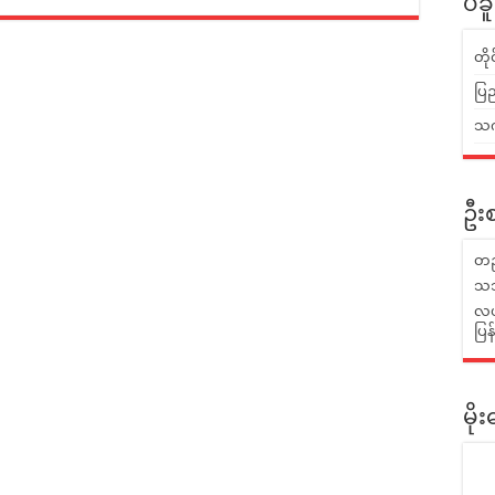
ပဲခ
တိ
ပြည
သက်
ဦးစ
တည
သဘ
လယ်
ပြ
မိ