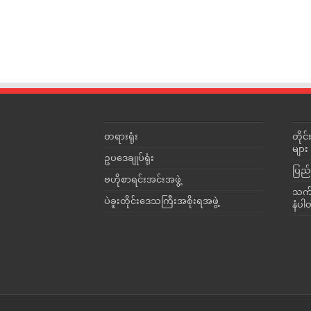
တရားရုံး
တို
များ
ဥပဒေချုပ်ရုံး
ပြည်
ဗဟိုစာရင်းအင်းအဖွဲ့
သက်ဆ
ပဲခူးတိုင်းဒေသကြီးအစိုးရအဖွဲ့
နံပါ