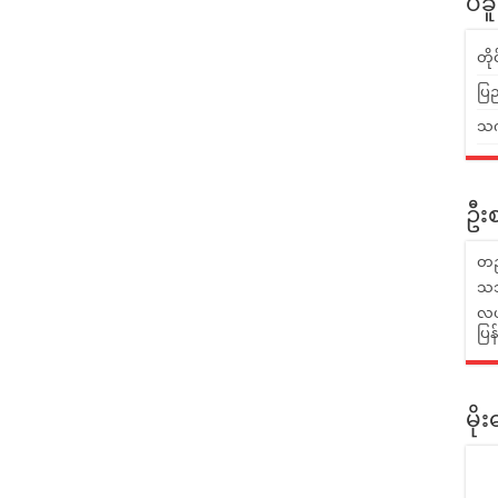
ပဲခ
တိ
ပြည
သက်
ဦးစ
တည
သဘ
လယ်
ပြ
မိ