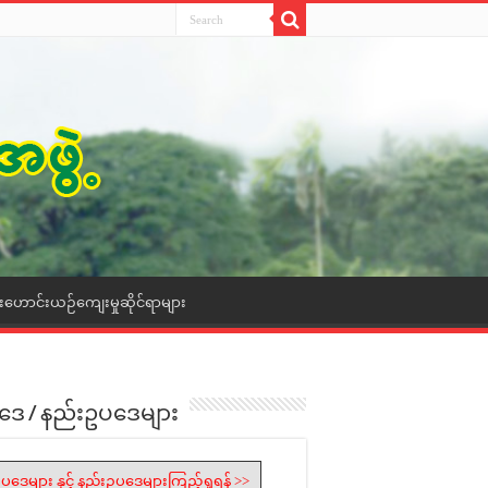
ေးဟောင်းယဉ်ကျေးမှုဆိုင်ရာများ
ဒေ / နည်းဥပဒေများ
ပဒေများ နှင့် နည်းဥပဒေများကြည့်ရှုရန် >>