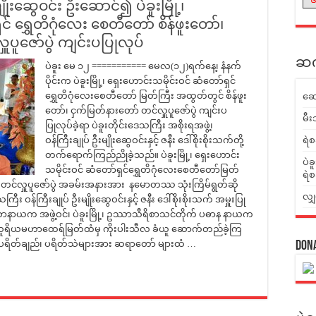
ိုးဆွေဝင်း ဦးဆောင်၍ ပဲခူးမြို့၊
င် ရွှေတိဂုံလေး စေတီတော် စိန်ဖူးတော်၊
ူဇော်ပွဲ ကျင်းပပြုလုပ်
ဆက်
ပဲခူး မေ ၁၂ =========== မေလ(၁၂)ရက်နေ့၊ နံနက်
ပိုင်းက ပဲခူးမြို့၊ ရှေးဟောင်းသမိုင်းဝင် ဆံတော်ရှင်
ရွှေတိဂုံလေးစေတီတော် မြတ်ကြီး အထွတ်တွင် စိန်ဖူး
ဆေ
တော်၊ ငှက်မြတ်နားတော် တင်လှူပူဇော်ပွဲ ကျင်းပ
မီး
ပြုလုပ်ခဲ့ရာ ပဲခူးတိုင်းဒေသကြီး အစိုးရအဖွဲ့၊
ဝန်ကြီးချုပ် ဦးမျိုးဆွေဝင်းနှင့် ဇနီး ဒေါ်စိုးစိုးသက်တို့
ရဲစ
တက်ရောက်ကြည်ညိုခဲ့သည်။ ပဲခူးမြို့၊ ရှေးဟောင်း
ပဲခ
သမိုင်းဝင် ဆံတော်ရှင်ရွှေတိဂုံလေးစေတီတော်မြတ်
ရဲစ
ာ် တင်လှူပူဇော်ပွဲ အခမ်းအနားအား နမောတဿ သုံးကြိမ်ရွတ်ဆို
လျှ
း ဝန်ကြီးချုပ် ဦးမျိုးဆွေဝင်းနှင့် ဇနီး ဒေါ်စိုးစိုးသက် အမှူးပြု
နာယက အဖွဲ့ဝင်၊ ပဲခူးမြို့၊ ဥဿာသီရိစာသင်တိုက် ပဓာန နာယက
သူရိယမဟာထေရ်မြတ်ထံမှ ကိုးပါးသီလ ခံယူ ဆောက်တည်ခဲ့ကြ
ပရိတ်ချည်၊ ပရိတ်သဲများအား ဆရာတော် များထံ …
Don