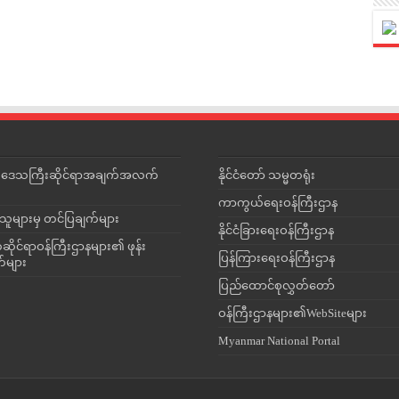
င်းဒေသကြီးဆိုင်ရာအချက်အလက်
နိုင်ငံတော် သမ္မတရုံး
ကာကွယ်ရေးဝန်ကြီးဌာန
သူများမှ တင်ပြချက်များ
နိုင်ငံခြားရေးဝန်ကြီးဌာန
ိုင်ရာဝန်ကြီးဌာနများ၏ ဖုန်း
ပြန်ကြားရေးဝန်ကြီးဌာန
တ်များ
ပြည်ထောင်စုလွှတ်တော်
ဝန်ကြီးဌာနများ၏WebSiteများ
Myanmar National Portal