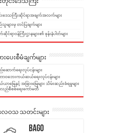
ူးတိုင်းဒေသကြီး
ုင်းဒေသကြီးဆိုင်ရာအချက်အလက်များ
်သူများမှ တင်ပြချက်များ
ဆိုင်ရာဝန်ကြီးဌာနများ၏ ဖုန်းနံပါတ်များ
ားပေးစီမံချက်များ
်ဆောက်ရေးလုပ်ငန်းများ
ာဝဘေးကယ်ဆယ်ရေးလုပ်ငန်းများ
ယာမြေနှင့် အခြားမြေများ သိမ်းဆည်းခံရမှုများ
န်လည်စီစစ်ရေးကော်မတီ
ုးလေဝသ သတင်းများ
Bago