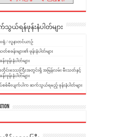
သွယ်ရန်ဖုန်းနံပါတ်များ
းရုံ / လူနာတင်ယာဉ်
သတ်စခန်းများ၏ ဖုန်းနံပါတ်များ
ခန်းဖုန်းနံပါတ်များ
ူးတိုင်းဒေသကြီးအတွင်းရှိ အမြန်လမ်း မီးသတ်နှင့်
ခန်းဖုန်းနံပါတ်များ
ပ်စစ်မီးပျက်ပါက ဆက်သွယ်ရမည့် ဖုန်းနံပါတ်များ
ation