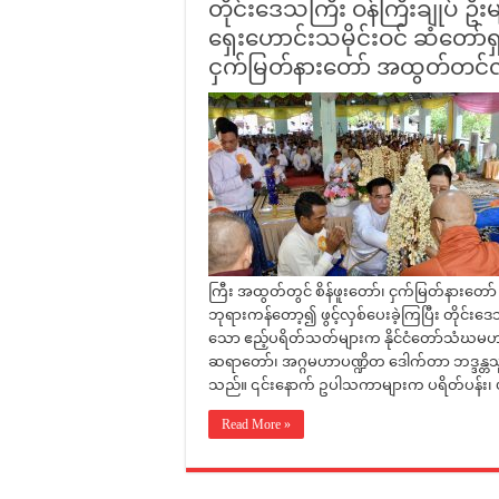
တိုင်းဒေသကြီး ဝန်ကြီးချုပ် ဦးမျ
ရှေးဟောင်းသမိုင်းဝင် ဆံတော်ရှ
ငှက်မြတ်နားတော် အထွတ်တင်လှူပ
ကြီး အထွတ်တွင် စိန်ဖူးတော်၊ ငှက်မြတ်နားတေ
ဘုရားကန်တော့၍ ဖွင့်လှစ်ပေးခဲ့ကြပြီး တိုင်းဒေသကြီ
သော ဧည့်ပရိတ်သတ်များက နိုင်ငံတော်သံဃမဟာ
ဆရာတော်၊ အဂ္ဂမဟာပဏ္ဍိတ ဒေါက်တာ ဘဒ္ဒန္တ
သည်။ ၎င်းနောက် ဥပါသကာများက ပရိတ်ပန်း၊ 
Read More »