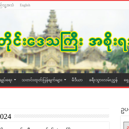
ည်သူ့အသံ
English
ချုပ်ရေး
သတင်းထုတ်ပြန်ချက်များ
မီဒီယာ
ခရီးသွားလမ်းညွှန်
ရှ
ဥပ
2024
ဥ