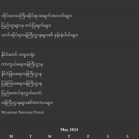
တိုင်းဒေသကြီးဆိုင်ရာအချက်အလက်များ
ပြည်သူများမှ တင်ပြချက်များ
သက်ဆိုင်ရာဝန်ကြီးဌာနများ၏ ဖုန်းနံပါတ်များ
နိုင်ငံတော် သမ္မတရုံး
ကာကွယ်ရေးဝန်ကြီးဌာန
နိုင်ငံခြားရေးဝန်ကြီးဌာန
ပြန်ကြားရေးဝန်ကြီးဌာန
ပြည်ထောင်စုလွှတ်တော်
ဝန်ကြီးဌာနများ၏WebSiteများ
Myanmar National Portal
May 2024
M
T
W
T
F
S
S