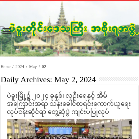
Home
/
2024
/
May
/
02
Daily Archives:
May 2, 2024
ပဲခူးမြို့၌ ၂၀၂၄ ခုနှစ်၊ လူဦးရေနှင့် အိမ်
အကြောင်းအရာ သန်းခေါင်စာရင်းကောက်ယူရေး
လုပ်ငန်းဆိုင်ရာ တွေ့ဆုံပွဲ ကျင်းပပြုလုပ်