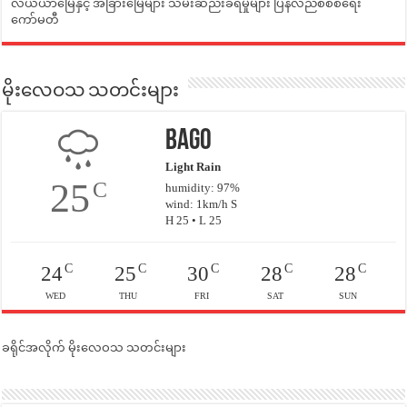
လယ်ယာမြေနှင့် အခြားမြေများ သိမ်းဆည်းခံရမှုများ ပြန်လည်စီစစ်ရေး
ကော်မတီ
မိုးလေဝသ သတင်းများ
Bago
Light Rain
25
C
humidity: 97%
wind: 1km/h S
H 25 • L 25
C
C
C
C
C
24
25
30
28
28
WED
THU
FRI
SAT
SUN
ခရိုင်အလိုက် မိုးလေဝသ သတင်းများ