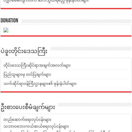
လျှပ်စစ်မီးပျက်ပါက ဆက်သွယ်ရမည့် ဖုန်းနံပါတ်များ
Donation
ပဲခူးတိုင်းဒေသကြီး
တိုင်းဒေသကြီးဆိုင်ရာအချက်အလက်များ
ပြည်သူများမှ တင်ပြချက်များ
သက်ဆိုင်ရာဝန်ကြီးဌာနများ၏ ဖုန်းနံပါတ်များ
ဦးစားပေးစီမံချက်များ
တည်ဆောက်ရေးလုပ်ငန်းများ
သဘာဝဘေးကယ်ဆယ်ရေးလုပ်ငန်းများ