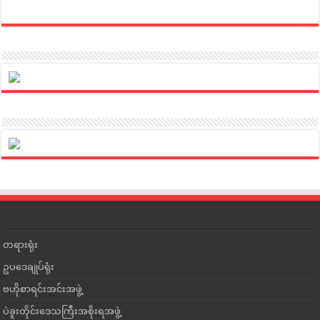
တရားရုံး
ဥပဒေချုပ်ရုံး
ဗဟိုစာရင်းအင်းအဖွဲ့
ပဲခူးတိုင်းဒေသကြီးအစိုးရအဖွဲ့