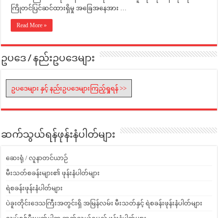
ကြိုတင်ပြင်ဆင်ထားရှိမှု အခြေအနေအား …
Read More »
ဥပဒေ / နည်းဥပဒေများ
ဥပဒေများ နှင့် နည်းဥပဒေများကြည့်ရှုရန် >>
ဆက်သွယ်ရန်ဖုန်းနံပါတ်များ
ဆေးရုံ / လူနာတင်ယာဉ်
မီးသတ်စခန်းများ၏ ဖုန်းနံပါတ်များ
ရဲစခန်းဖုန်းနံပါတ်များ
ပဲခူးတိုင်းဒေသကြီးအတွင်းရှိ အမြန်လမ်း မီးသတ်နှင့် ရဲစခန်းဖုန်းနံပါတ်များ