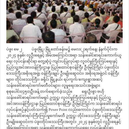
ပဲခူး မေ ၂ ပဲခူးမြို့၊ မြို့တော်ခန်းမ၌ မေလ(၂)ရက်နေ့၊ နံနက်ပိုင်းက
၂၀၂၄ ခုနှစ်၊ လူဦးရေနှင့် အိမ်အကြောင်းအရာ သန်းခေါင်စာရင်းကောက်ယူ
ရေး လုပ်ငန်းဆိုင်ရာ တွေ့ဆုံပွဲ ကျင်းပပြုလုပ်ရာ လူဝင်မှုကြီးကြပ်ရေးနှင့်
ပြည်သူ့အင်အားဝန်ကြီးဌာန၊ ပြည်ထောင်စုဝန်ကြီး ဦးမြင့်ကြိုင်၊ ပဲခူးတိုင်း
ဒေသကြီးအစိုးရအဖွဲ့၊ ဝန်ကြီးချုပ် ဦးမျိုးဆွေဝင်း၊ အစိုးရအဖွဲ့ဝင် ဝန်ကြီး
များ၊ တိုင်းဒေသကြီး၊ ခရိုင်၊ မြို့နယ်၊ ရပ်ကွက်/ကျေးရွာအဆင့်
သန်းခေါင်စာရင်းကော်မတီဝင်များ၊ လူမှုရေးအသင်းအဖွဲ့များ
စုစုပေါင်း(၄၅၀)ဦးခန့် တက်ရောက်ခဲ့သည်။ ရှေးဦးစွာ ဗဟို
သန်းခေါင်စာရင်းကော်မရှင် ဥက္ကဋ္ဌ၊ လူဝင်မှုကြီးကြပ်ရေးနှင့် ပြည်သူ့
အင်အားဝန်ကြီးဌာန၊ ပြည်ထောင်စုဝန်ကြီး ဦးမြင့်ကြိုင်က သန်းခေါင်စာရင်း
လုပ်ငန်းစဉ်နှင့်ပတ်သက်၍ Power Point လည်းကောင်း၊ ပဲခူးတိုင်းဒေသကြီး
သန်းခေါင်စာရင်းကြီးကြပ်မှုကော်မတီ ဥက္ကဋ္ဌ၊ တိုင်းဒေသကြီး ဝန်ကြီးချုပ်
ဦးမျိုးဆွေဝင်းက ပဲခူးတိုင်းဒေသကြီးအတွင်း ၂၀၂၄ ခုနှစ်တွင် လူဦးရေနှင့်
အိမ်အကြောင်းအရာ သန်းခေါင်စာရင်းကောက်ယူရေး လုပ်ငန်းဆိုင်ရာ