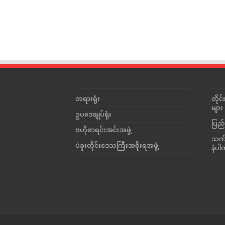
တရားရုံး
တို
များ
ဥပဒေချုပ်ရုံး
ပြည်
ဗဟိုစာရင်းအင်းအဖွဲ့
သက်ဆ
ပဲခူးတိုင်းဒေသကြီးအစိုးရအဖွဲ့
နံပါ