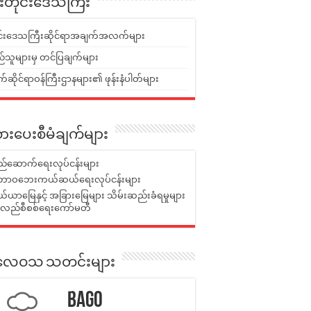
ူးတိုင်းဒေသကြီး
ုင်းဒေသကြီးဆိုင်ရာအချက်အလက်များ
်သူများမှ တင်ပြချက်များ
ဆိုင်ရာဝန်ကြီးဌာနများ၏ ဖုန်းနံပါတ်များ
ားပေးစီမံချက်များ
်ဆောက်ရေးလုပ်ငန်းများ
ာဝဘေးကယ်ဆယ်ရေးလုပ်ငန်းများ
ယာမြေနှင့် အခြားမြေများ သိမ်းဆည်းခံရမှုများ
န်လည်စီစစ်ရေးကော်မတီ
ုးလေဝသ သတင်းများ
Bago