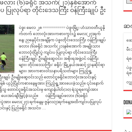
ျုပ်ဖလား (၆)ခရိုင် အသက်(၂၁)နှစ်အောက်
းပ ပြုလုပ်ရာ တိုင်းဒေသကြီး ဝန်ကြီးချုပ် ဦး
ဆက်
ပဲခူး မေလ ၂၈ =========== ပဲခူးမြို့၊ ဟံသာဝတီယူနို
က်တက် ဘောလုံးအားကစားကွင်း၌ မေလ(၂၇)ရက်
နေ့၊ ညနေပိုင်းအချိန်က ပဲခူးတိုင်းဒေသကြီး ဝန်ကြီးချုပ်
ဆေ
ဖလား (၆)ခရိုင် အသက်(၂၁)နှစ်အောက် အမျိုးသား
မီး
ဘောလုံးပြိုင်ပွဲ ကျင်းပ ပြုလုပ်ရာ တိုင်းဒေသကြီး
ဝန်ကြီးချုပ် ဦးမျိုးဆွေဝင်း၊ အစိုးရအဖွဲ့ဝင် ဝန်ကြီး
ရဲစ
များ၊ တိုင်းဒေသကြီး/ ခရိုင်/ မြို့နယ်အဆင့် ဌာနဆိုင်ရာ
ပဲခ
များ၊ အားကစားဝါသနာပရိသတ်များ ကြည့်ရှု့
ရဲစ
ီးချုပ် ဦးမျိုးဆွေဝင်းသည် တောင်ငူခရိုင်ဘောလုံးအသင်းနှင့်
လျှ
်အဖြစ် ယှဉ်ပြိုင်ကစားနေမှုအား ကြည့်ရှု့အားပေးခဲ့သည်။ ၎င်းနောက်
ိသူ တောင်ငူခရိုင်အသင်းမှ ကျောနံပါတ်(၁၀) ရဲသူရကျော်အား
 ပေးအပ်ချီးမြှင့်ခဲ့သည်။ ဝန်ကြီးချုပ်ဖလား (၆)ခရိုင်
ပွဲအား မေလ(၂၇) ရက်နေ့မှ ဇွန်လ(၇)ရက်နေ့အထိကျင်းပပြုလုပ်
Don
်းနှင့် ပြည်ခရိုင် အသင်း၊ …