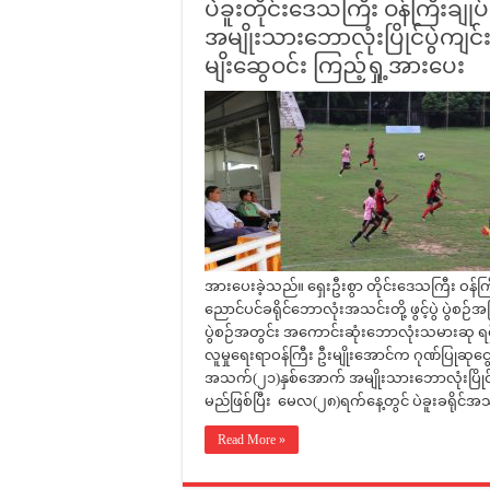
ပဲခူးတိုင်းဒေသကြီး ဝန်ကြီးခ
အမျိုးသားဘောလုံးပြိုင်ပွဲကျင်
မျိးဆွေဝင်း ကြည့်ရှု့အားပေး
အားပေးခဲ့သည်။ ရှေးဦးစွာ တိုင်းဒေသကြီး ဝန်ကြ
ညောင်ပင်ခရိုင်ဘောလုံးအသင်းတို့ ဖွင့်ပွဲ ပွဲစဉ
ပွဲစဉ်အတွင်း အကောင်းဆုံးဘောလုံးသမားဆု ရရှ
လူမှုရေးရာဝန်ကြီး ဦးမျိုးအောင်က ဂုဏ်ပြုဆုငွေ
အသက်(၂၁)နှစ်အောက် အမျိုးသားဘောလုံးပြိုင်
မည်ဖြစ်ပြီး မေလ(၂၈)ရက်နေ့တွင် ပဲခူးခရိုင်အသင
Read More »