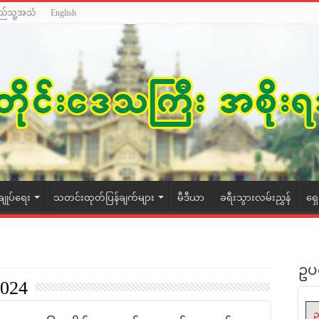
ည်သူ့အသံ
English
ချုပ်ရေး
သတင်းထုတ်ပြန်ချက်များ
မီဒီယာ
ခရီးသွားလမ်းညွှန်
ရှ
ဥပ
2024
ဥ