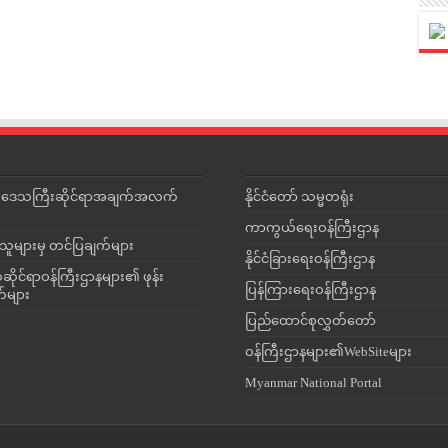
င်းဒေသကြီးဆိုင်ရာအချက်အလက်
နိုင်ငံတော် သမ္မတရုံး
ကာကွယ်ရေးဝန်ကြီးဌာန
သူများမှ တင်ပြချက်များ
နိုင်ငံခြားရေးဝန်ကြီးဌာန
ိုင်ရာဝန်ကြီးဌာနများ၏ ဖုန်း
ပြန်ကြားရေးဝန်ကြီးဌာန
တ်များ
ပြည်ထောင်စုလွှတ်တော်
ဝန်ကြီးဌာနများ၏WebSiteများ
Myanmar National Portal