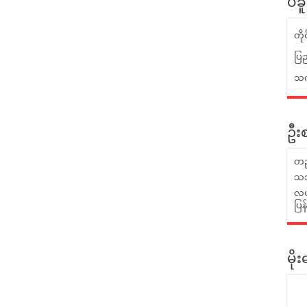
ပဲခ
တိ
ပြည
သက်
ဦးစ
တည
သဘ
လယ်
ပြ
မိ