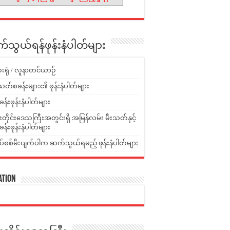
သွယ်ရန်ဖုန်းနံပါတ်များ
းရုံ / လူနာတင်ယာဉ်
သတ်စခန်းများ၏ ဖုန်းနံပါတ်များ
ခန်းဖုန်းနံပါတ်များ
ူးတိုင်းဒေသကြီးအတွင်းရှိ အမြန်လမ်း မီးသတ်နှင့်
ခန်းဖုန်းနံပါတ်များ
ပ်စစ်မီးပျက်ပါက ဆက်သွယ်ရမည့် ဖုန်းနံပါတ်များ
ation