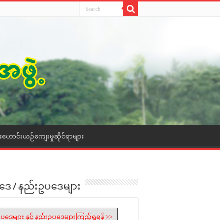
ေးဟောင်းယဉ်ကျေးမှုဆိုင်ရာများ
ဒေ / နည်းဥပဒေများ
ပဒေများ နှင့် နည်းဥပဒေများကြည့်ရှုရန် >>