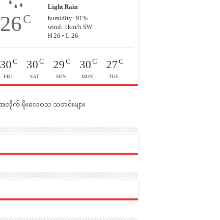
Light Rain
26
C
humidity: 91%
wind: 1km/h SW
H 26 • L 26
C
C
C
C
C
30
30
29
30
27
FRI
SAT
SUN
MON
TUE
င်အလိုက် မိုးလေဝသ သတင်းများ