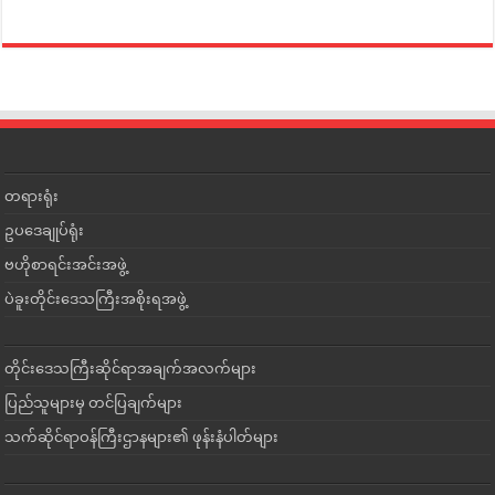
တရားရုံး
ဥပဒေချုပ်ရုံး
ဗဟိုစာရင်းအင်းအဖွဲ့
ပဲခူးတိုင်းဒေသကြီးအစိုးရအဖွဲ့
တိုင်းဒေသကြီးဆိုင်ရာအချက်အလက်များ
ပြည်သူများမှ တင်ပြချက်များ
သက်ဆိုင်ရာဝန်ကြီးဌာနများ၏ ဖုန်းနံပါတ်များ