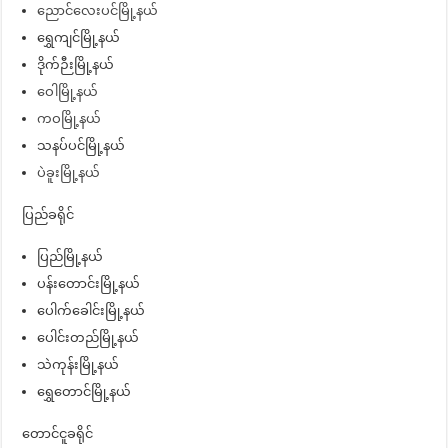
ညောင်လေးပင်မြို့နယ်
ရွှေကျင်မြို့နယ်
ဒိုက်ဉီးမြို့နယ်
ဝေါမြို့နယ်
ကဝမြို့နယ်
သနပ်ပင်မြို့နယ်
ပဲခူးမြို့နယ်
ပြည်ခရိုင်
ပြည်မြို့နယ်
ပန်းတောင်းမြို့နယ်
ပေါက်ခေါင်းမြို့နယ်
ပေါင်းတည်မြို့နယ်
သဲကုန်းမြို့နယ်
ရွှေတောင်မြို့နယ်
တောင်ငူခရိုင်