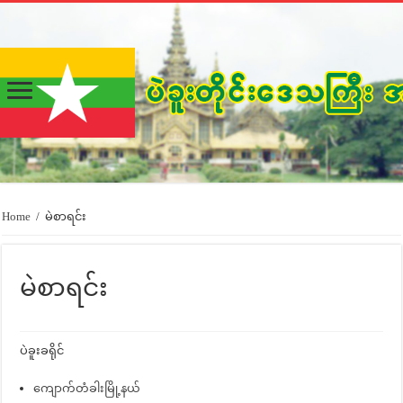
Home
/
မဲစာရင်း
မဲစာရင်း
ပဲခူးခရိုင်
ကျောက်တံခါးမြို့နယ်