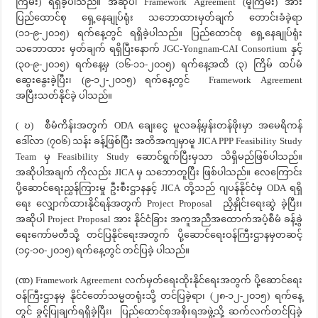
ကြမ်း) ရရှိခဲ့ပါသည်။ အဆိုပါ Framework Agreement (မူကြမ်း) အား
ပြည်ထောင်စု ရှေ့နေချုပ်ရုံး သဘောထားမှတ်ချက် တောင်းခံခဲ့ရာ
(၁၁-၉-၂၀၁၅) ရက်နေ့တွင် ရရှိခဲ့ပါသည်။ ပြည်ထောင်စု ရှေ့နေချုပ်ရုံး
သဘောထား မှတ်ချက် ရရှိပြီးနောက် JGC-Yongnam-CAI Consortium နှင့်
(၃၀-၉-၂၀၁၅) ရက်နေ့မှ (၁၆-၁၁-၂၀၁၅) ရက်နေ့အထိ (၃) ကြိမ် ထပ်မံ
ဆွေးနွေးခဲ့ပြီး၊ (၉-၁၂-၂၀၁၅) ရက်နေ့တွင် Framework Agreement
အပြီးသတ်နိုင်ခဲ့ ပါသည်။
( ဎ) စီမံကိန်းအတွက် ODA ချေးငွေ မူလခန့်မှန်းတန်ဖိုးမှာ အမေရိကန်
ဒေါ်လာ (၇၀၆) သန်း ခန့်ဖြစ်ပြီး အတိအကျမှာမူ JICA PPP Feasibility Study
Team မှ Feasibility Study ဆောင်ရွက်ပြီးမှသာ သိရှိမည်ဖြစ်ပါသည်။
အဆိုပါအချက် ကိုလည်း JICA မှ သဘောတူပြီး ဖြစ်ပါသည်။ လေကြောင်း
ပို့ဆောင်ရေးညွှန်ကြားမှု ဦးစီးဌာနနှင့် JICA တို့သည် ဂျပန်နိုင်ငံမှ ODA ရရှိ
ရေး လျှောက်ထားနိုင်ရန်အတွက် Project Proposal ညှိနှိုင်းရေးဆွဲ ခဲ့ပြီး၊
အဆိုပါ Project Proposal အား နိုင်ငံခြား အကူအညီအထောက်အပံ့စီမံ ခန့်ခွဲ
ရေးကော်မတီသို့ တင်ပြနိုင်ရေးအတွက် ပို့ဆောင်ရေးဝန်ကြီးဌာနမှတဆင့်
(၁၄-၁၀-၂၀၁၅) ရက်နေ့တွင် တင်ပြခဲ့ ပါသည်။
(ဏ) Framework Agreement လက်မှတ်ရေးထိုးနိုင်ရေးအတွက် ပို့ဆောင်ရေး
ဝန်ကြီးဌာနမှ နိုင်ငံတော်သမ္မတရုံးသို့ တင်ပြခဲ့ရာ၊ (၂၈-၁၂-၂၀၁၅) ရက်နေ့
တွင် ခွင့်ပြုချက်ရရှိခဲ့ပြီး၊ ပြည်ထောင်စုအစိုးရအဖွဲ့သို့ ဆက်လက်တင်ပြခဲ့