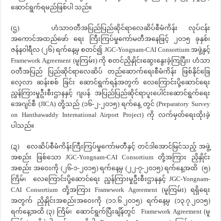
ဆောင်ရွက်ရမည်ဖြစ်ပါ သည်။
(ဌ) ဟံသာဝတီအပြည်ပြည်ဆိုင်ရာလေဆိပ်စီမံကိန်း လုပ်ငန်း
အကောင်အထည်ဖော် ရေး ကြီးကြပ်မှုကော်မတီအနေဖြင့် ၂၀၁၅ ခုနှစ်၊
ဇန်နဝါရီလ (၂၆) ရက်နေ့မှ စတင်၍ JGC-Yongnam-CAI Consortium အဖွဲ့နှင့်
Framework Agreement (မူကြမ်း) ကို စတင်ညှိနှိုင်းဆွေးနွေးခဲ့ကြပြီး၊ ဟံသာ
ဝတီအပြည် ပြည်ဆိုင်ရာလေဆိပ် တည်ဆောက်ရေးစီမံကိန်း ဖြစ်နိုင်ခြေ
လေ့လာ ဆန်းစစ် ခြင်း ဆောင်ရွက်ရန်အတွက် လေကြောင်းပို့ဆောင်ရေး
ညွှန်ကြားမှုဦးစီးဌာနနှင့် ဂျပန် အပြည်ပြည်ဆိုင်ရာပူးပေါင်းဆောင်ရွက်ရေး
အေဂျင်စီ (JICA) တို့သည် (၁၆-၂-၂၀၁၅) ရက်နေ့ တွင် (Preparatory Survey
on Hanthawaddy International Airport Project) ကို လက်မှတ်ရေးထိုးခဲ့
ပါသည်။
(ဍ) လေဆိပ်စီမံကိန်းကြီးကြပ်မှုကော်မတီနှင့် တင်ဒါအောင်မြင်သည့် အဖွဲ့
အစည်း ဖြစ်သော JGC-Yongnam-CAI Consortium တို့အကြား ညှိနှိုင်း
အစည်း အဝေးကို (၂၆-၁-၂၀၁၅) ရက်နေ့မှ (၂၂-၇-၂၀၁၅) ရက်နေ့အထိ (၅)
ကြိမ်၊ လေကြောင်းပို့ဆောင်ရေး ညွှန်ကြားမှုဦးစီးဌာနနှင့် JGC-Yongnam-
CAI Consortium တို့အကြား Framework Agreement (မူကြမ်း) ရရှိရေး
အတွက် ညှိနှိုင်းအစည်းအဝေးကို (၁၁.၆.၂၀၁၅) ရက်နေ့မှ (၁၃.၇.၂၀၁၅)
ရက်နေ့အထိ (၃) ကြိမ်၊ ဆောင်ရွက်ပြီးချိန်တွင် Framework Agreement (မူ