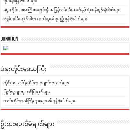
ရဲစခန်းဖုန်းနံပါတ်များ
ပဲခူးတိုင်းဒေသကြီးအတွင်းရှိ အမြန်လမ်း မီးသတ်နှင့် ရဲစခန်းဖုန်းနံပါတ်များ
လျှပ်စစ်မီးပျက်ပါက ဆက်သွယ်ရမည့် ဖုန်းနံပါတ်များ
Donation
ပဲခူးတိုင်းဒေသကြီး
တိုင်းဒေသကြီးဆိုင်ရာအချက်အလက်များ
ပြည်သူများမှ တင်ပြချက်များ
သက်ဆိုင်ရာဝန်ကြီးဌာနများ၏ ဖုန်းနံပါတ်များ
ဦးစားပေးစီမံချက်များ