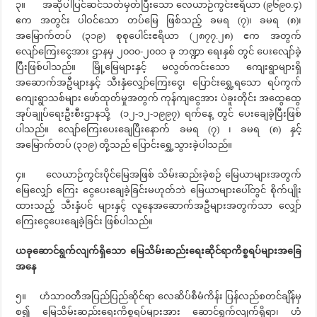
၃။ အဆိုပါပြင်ဆင်သတ်မှတ်ပြီးသော လေယာဉ်ကွင်းဧရိယာ (၉၆၉၀.၄)
ဧက အတွင်း ပါဝင်သော တပ်‌မြေ ဖြစ်သည့် ခမရ (၇)၊ ခမရ (၈)၊
အမြောက်တပ် (၃၁၉) စုစုပေါင်းဧရိယာ (၂၈၇၇.၂၈) ဧက အတွက်
လျော်ကြေးငွေအား ဌာနမှ ၂၀၀၀-၂၀၀၁ ခု ဘဏ္ဍာ ရေးနှစ် တွင် ပေးလျော်ခဲ့
ပြီးဖြစ်ပါသည်။ မြို့မြေများနှင့် မလွတ်ကင်းသော ကျေးရွာများရှိ
အဆောက်အဦများနှင့် သီးနှံလျှော်ကြေးငွေ၊ ပြောင်းရွှေ့ရသော ရပ်ကွက်
ကျေးရွာသစ်များ ဖော်ထုတ်မှုအတွက် ကုန်ကျငွေအား ပဲခူးတိုင်း အထွေထွေ
အုပ်ချုပ်ရေးဦးစီးဌာနသို့ (၁၂-၁၂-၁၉၉၇) ရက်နေ့ တွင် ပေးချေခဲ့ပြီးဖြစ်
ပါသည်။ လျော်ကြေးပေးချေပြီးနောက် ခမရ (၇) ၊ ခမရ (၈) နှင့်
အမြောက်တပ် (၃၁၉) တို့သည် ပြောင်းရွှေ့သွားခဲ့ပါသည်။
၄။ လေယာဉ်ကွင်းပိုင်မြေအဖြစ် သိမ်းဆည်းခဲ့စဉ် ‌မြေယာများအတွက်
မြေလျှော် ကြေး ငွေပေးချေခဲ့ခြင်းမဟုတ်ဘဲ ‌မြေယာများပေါ်တွင် စိုက်ပျိုး
ထားသည့် သီးနှံပင် များနှင့် လူနေအဆောက်အဦများအတွက်သာ လျှော်
ကြေးငွေပေးချေခဲ့ခြင်း ဖြစ်ပါသည်။
ယခုဆောင်ရွက်လျက်ရှိသော မြေသိမ်းဆည်းရေးဆိုင်ရာကိစ္စရပ်များအ‌ခြေ
အနေ
၅။ ဟံသာ၀တီအပြည်ပြည်ဆိုင်ရာ လေဆိပ်စီမံကိန်း ပြန်လည်စတင်ချိန်မှ
စ၍ မြေသိမ်းဆည်းရေးကိစ္စရပ်များအား ဆောင်ရွက်လျက်ရှိရာ၊ ဟံ