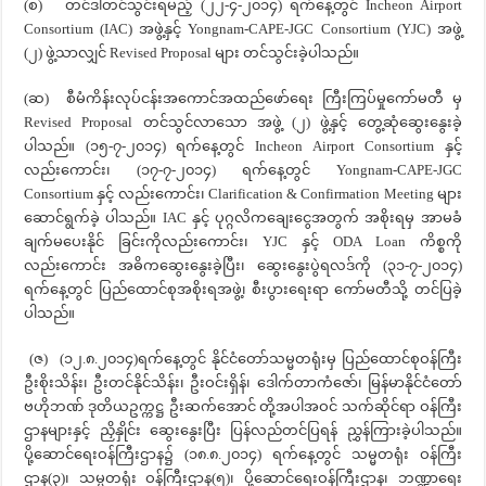
(စ) တင်ဒါတင်သွင်းရမည့် (၂၂-၄-၂၀၁၄) ရက်နေ့တွင် Incheon Airport
Consortium (IAC) အဖွဲ့နှင့် Yongnam-CAPE-JGC Consortium (YJC) အဖွဲ့
(၂) ဖွဲ့သာလျှင် Revised Proposal များ တင်သွင်းခဲ့ပါသည်။
(ဆ) စီမံကိန်းလုပ်ငန်းအကောင်အထည်ဖော်ရေး ကြီးကြပ်မှုကော်မတီ မှ
Revised Proposal တင်သွင်လာသော အဖွဲ့ (၂) ဖွဲ့နှင့် တွေ့ဆုံဆွေးနွေးခဲ့
ပါသည်။ (၁၅-၇-၂၀၁၄) ရက်နေ့တွင် Incheon Airport Consortium နှင့်
လည်းကောင်း၊ (၁၇-၇-၂၀၁၄) ရက်နေ့တွင် Yongnam-CAPE-JGC
Consortium နှင့် လည်းကောင်း၊ Clarification & Confirmation Meeting များ
ဆောင်ရွက်ခဲ့ ပါသည်။ IAC နှင့် ပုဂ္ဂလိကချေးငွေအတွက် အစိုးရမှ အာမခံ
ချက်မပေးနိုင် ခြင်းကိုလည်းကောင်း၊ YJC နှင့် ODA Loan ကိစ္စကို
လည်းကောင်း အဓိကဆွေးနွေးခဲ့ပြီး၊ ဆွေးနွေးပွဲရလဒ်ကို (၃၁-၇-၂၀၁၄)
ရက်နေ့တွင် ပြည်ထောင်စုအစိုးရအဖွဲ့၊ စီးပွားရေးရာ ကော်မတီသို့ တင်ပြခဲ့
ပါသည်။
(ဇ) (၁၂.၈.၂၀၁၄)ရက်နေ့တွင် နိုင်ငံတော်သမ္မတရုံးမှ ပြည်ထောင်စုဝန်ကြီး
ဦးစိုးသိန်း၊ ဦးတင်နိုင်သိန်း၊ ဦးဝင်းရှိန်၊ ဒေါက်တာကံဇော်၊ မြန်မာနိုင်ငံတော်
ဗဟိုဘဏ် ဒုတိယဥက္ကဋ္ဌ ဦးဆက်အောင် တို့အပါအဝင် သက်ဆိုင်ရာ ဝန်ကြီး
ဌာနများနှင့် ညှိနှိုင်း ဆွေးနွေးပြီး ပြန်လည်တင်ပြရန် ညွှန်ကြားခဲ့ပါသည်။
ပို့ဆောင်ရေးဝန်ကြီးဌာန၌ (၁၈.၈.၂၀၁၄) ရက်နေ့တွင် သမ္မတရုံး ဝန်ကြီး
ဌာန(၃)၊ သမ္မတရုံး ဝန်ကြီးဌာန(၅)၊ ပို့ဆောင်ရေးဝန်ကြီးဌာန၊ ဘဏ္ဍာရေး