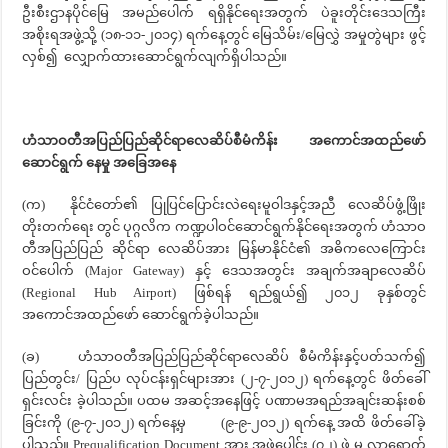
ဦးစီးဌာနပိုင်‌‌မြေ အမည်ပေါက် ရရှိနိုင်ရေးအတွက် ပဲခူးတိုင်းဒေသကြီး
အစိုးရအဖွဲ့သို့ ‌(၁၈-၁၁-၂၀၁၄) ရက်နေ့တွင် မြေသိမ်း/‌မြေလွှဲ အမှုတွဲများ ဖွင့်
လှစ်၍ လျှောက်ထားဆောင်ရွက်လျက်ရှိပါသည်။
ဟံသာဝတီအပြည်ပြည်ဆိုင်ရာလေဆိပ်စီမံကိန်း အကောင်အထည်ဖော်
ဆောင်ရွက် နေမှု အ‌ခြေအနေ
(က) နိုင်ငံတော်၏ ပြုပြင်ပြောင်းလဲရေးမူဝါဒနှင့်အညီ လေဆိပ်ဖွံ့ဖြိုး
တိုးတက်ရေး တွင် ပုဂ္ဂလိက ကဏ္ဍပါဝင်ဆောင်ရွက်နိုင်ရေးအတွက် ဟံသာဝ
တီအပြည်ပြည် ဆိုင်ရာ လေဆိပ်အား မြန်မာနိုင်ငံ၏ အဓိကလေကြောင်း
ဝင်ပေါက် (Major Gateway) နှင့် ဒေသအတွင်း အချက်အချာလေဆိပ်
(Regional Hub Airport) ဖြစ်ရန် ရည်ရွယ်၍ ၂၀၁၂ ခုနှစ်တွင်
အကောင်အထည်ဖော် ဆောင်ရွက်ခဲ့ပါသည်။
(ခ) ဟံသာဝတီအပြည်ပြည်ဆိုင်ရာလေဆိပ် စီမံကိန်းနှင့်ပတ်သက်၍
ပြည်တွင်း/ ပြည်ပ လုပ်ငန်းရှင်များအား (၂-၇-၂၀၁၂) ရက်နေ့တွင် ဖိတ်ခေါ်
ရှင်းလင်း ခဲ့ပါသည်။ ပထမ အဆင့်အနေဖြင့် ပဏာမအရည်အချင်းဆန်းစစ်
ခြင်းကို (၉-၇-၂၀၁၂) ရက်နေ့မှ (၉-၉-၂၀၁၂) ရက်နေ့ အထိ ဖိတ်ခေါ်ခဲ့
ပါသည်။ Prequalification Document အား အဖွဲ့ပေါင်း (၇၂) ဖွဲ့ မှ လာရောက်