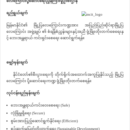
လေကြောင်းပို့ဆောင်ရေးညွှန်ကြားမှုဦးစီးဌာန
ရည်ရွယ်ချက်
မြန်မာနိုင်ငံ၏ မြို့ပြလေကြောင်းကဏ္ဍအား အပြည်ပြည်ဆိုင်ရာမြို့ပြ
လေကြောင်း အဖွဲ့ချုပ် ၏ စံချိန်စံညွှန်းများနှင့်အညီ ဖွံ့ဖြိုးတိုးတက်စေရေးနှ
င့် ဘေးအန္တရာယ် ကင်းရှင်းစေရေး ဆောင်ရွက်ရန်။
မျှော်မှန်းချက်
နိုင်ငံတော်၏စီးပွားရေးကို တိုက်ရိုက်အထောက်အကူပြုနိုင်သည့် မြို့ပြ
လေကြောင်း ပို့ဆောင်ရေးကဏ္ဍ ဖွံ့ဖြိုးတိုးတက်စေရန်။
လုပ်ငန်းရည်မှန်းချက်
ဘေးအန္တရာယ်ကင်းဝေးစေရေး (Safe)
လုံခြုံမှုရှိရေး (Secure)
စွမ်းအားပြည့်ဆောင်ရွက်နိုင်ရေး (Efficient)
စဉ်ဆက်မပြတ်တိုးတက်ရေး (Sustainable Development)