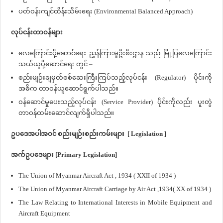
ပတ်ဝန်းကျင်ထိန်းသိမ်းရေး (Environmental Balanced Approach)
လုပ်ငန်းတာဝန်များ
လေကြောင်းပို့ဆောင်ရေး ညွှန်ကြားမှုဦးစီးဌာန သည် မြို့ပြလေကြောင်း
သယ်ယူပို့ဆောင်ရေး တွင် –
စည်းမျဉ်းချမှတ်စစ်ဆေးကြီးကြပ်သည့်လုပ်ငန်း (Regulator) ပိုင်းကို
အဓိက တာဝန်ယူဆောင်ရွက်ပါသည်။
ဝန်ဆောင်မှုပေးသည့်လုပ်ငန်း (Service Provider) ပိုင်းကိုလည်း ပူးတွဲ
တာဝန်ထမ်းဆောင်လျက်ရှိပါသည်။
ဥပဒေအပါအဝင် စည်းမျဉ်းစည်းကမ်းများ [ Legislation ]
အက်ဥပဒေများ [Primary Legislation]
The Union of Myanmar Aircraft Act , 1934 ( XXII of 1934 )
The Union of Myanmar Aircraft Carriage by Air Act ,1934( XX of 1934 )
The Law Relating to International Interests in Mobile Equipment and
Aircraft Equipment