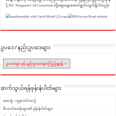
င့် JGC-Yongnam-CAI Consortium တို့ဆွေးနွေးဆောင်ရွက်လျက်ရှိပါသည်။
ဥပဒေ / နည်းဥပဒေများ
ဥပဒေများ နှင့် နည်းဥပဒေများကြည့်ရှုရန် >>
ဆက်သွယ်ရန်ဖုန်းနံပါတ်များ
ဆေးရုံ / လူနာတင်ယာဉ်
မီးသတ်စခန်းများ၏ ဖုန်းနံပါတ်များ