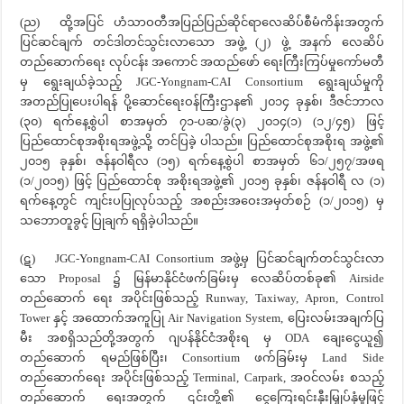
(ည) ထို့အပြင် ဟံသာဝတီအပြည်ပြည်ဆိုင်ရာလေဆိပ်စီမံကိန်းအတွက်
ပြင်ဆင်ချက် တင်ဒါတင်သွင်းလာသော အဖွဲ့ (၂) ဖွဲ့ အနက် လေဆိပ်
တည်ဆောက်ရေး လုပ်ငန်း အကောင် အထည်ဖော် ရေးကြီးကြပ်မှုကော်မတီ
မှ ရွေးချယ်ခဲ့သည့် JGC-Yongnam-CAI Consortium ရွေးချယ်မှုကို
အတည်ပြုပေးပါရန် ပို့ဆောင်ရေးဝန်ကြီးဌာန၏ ၂၀၁၄ ခုနှစ်၊ ဒီဇင်ဘာလ
(၃၀) ရက်နေ့စွဲပါ စာအမှတ် ၇၁-ပဆ/ခွဲ(၃) ၂၀၁၄(၁) (၁၂/၄၅) ဖြင့်
ပြည်ထောင်စုအစိုးရအဖွဲ့သို့ တင်ပြခဲ့ ပါသည်။ ပြည်ထောင်စုအစိုးရ အဖွဲ့၏
၂၀၁၅ ခုနှစ်၊ ဇန်နဝါရီလ (၁၅) ရက်နေ့စွဲပါ စာအမှတ် ၆၁/၂၅၇/အဖရ
(၁/၂၀၁၅) ဖြင့် ပြည်ထောင်စု အစိုးရအဖွဲ့၏ ၂၀၁၅ ခုနှစ်၊ ဇန်နဝါရီ လ (၁)
ရက်နေ့တွင် ကျင်းပပြုလုပ်သည့် အစည်းအဝေးအမှတ်စဉ် (၁/၂၀၁၅) မှ
သဘောတူခွင့် ပြုချက် ရရှိခဲ့ပါသည်။
(ဋ) JGC-Yongnam-CAI Consortium အဖွဲ့မှ ပြင်ဆင်ချက်တင်သွင်းလာ
သော Proposal ၌ မြန်မာနိုင်ငံဖက်ခြမ်းမှ လေဆိပ်တစ်ခု၏ Airside
တည်ဆောက် ရေး အပိုင်းဖြစ်သည့် Runway, Taxiway, Apron, Control
Tower နှင့် အထောက်အကူပြု Air Navigation System, ပြေးလမ်းအချက်ပြ
မီး အစရှိသည်တို့အတွက် ဂျပန်နိုင်ငံအစိုးရ မှ ODA ချေးငွေယူ၍
တည်ဆောက် ရမည်ဖြစ်ပြီး၊ Consortium ဖက်ခြမ်းမှ Land Side
တည်ဆောက်ရေး အပိုင်းဖြစ်သည့် Terminal, Carpark, အဝင်လမ်း စသည့်
တည်ဆောက် ရေးအတွက် ၎င်းတို့၏ ငွေကြေးရင်းနှီးမြှုပ်နှံမှုဖြင့်