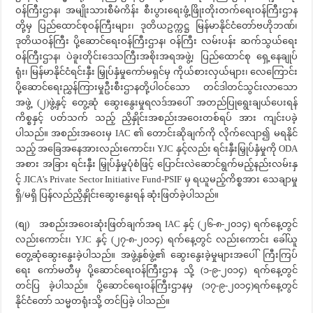
ဝန်ကြီးဌာန၊ အမျိုးသားစီမံကိန်း စီးပွားရေးဖွံ့ဖြိုးတိုးတက်ရေးဝန်ကြီးဌာန
တို့မှ ပြည်ထောင်စုဝန်ကြီးများ၊ ဒုတိယဥက္ကဋ္ဌ မြန်မာနိုင်ငံတော်ဗဟိုဘဏ်၊
ဒုတိယဝန်ကြီး ပို့ဆောင်ရေးဝန်ကြီးဌာန၊ ဝန်ကြီး လမ်းပန်း ဆက်သွယ်ရေး
ဝန်ကြီးဌာန၊ ပဲခူးတိုင်းဒေသကြီးအစိုးအရအဖွဲ့၊ ပြည်ထောင်စု ရှေ့နေချုပ်
ရုံး၊ မြန်မာနိုင်ငံရင်းနှီး မြှုပ်နှံမှုကော်မရှင်မှ ကိုယ်စားလှယ်များ၊ လေကြောင်း
ပို့ဆောင်ရေးညွှန်ကြားမှုဦးစီးဌာနတို့ပါဝင်သော တင်ဒါတင်သွင်းလာသော
အဖွဲ့ (၂)ဖွဲ့နှင့် တွေ့ဆုံ ဆွေးနွေးမှုရလဒ်အပေါ် အတည်ပြုရွေးချယ်ပေးရန်
ကိစ္စနှင့် ပတ်သက် သည့် ညှိနှိုင်းအစည်းအဝေးတစ်ရပ် အား ကျင်းပခဲ့
ပါသည်။ အစည်းအဝေးမှ IAC ၏ တောင်းဆိုချက်ကို လိုက်လျော၍ မရနိုင်
သည့် အခြေအနေအားလည်းကောင်း၊ YJC နှင့်လည်း ရင်းနှီးမြှုပ်နှံမှုကို ODA
အစား အခြား ရင်းနှီး မြှုပ်နှံမှုပုံစံဖြင့် ပြောင်းလဲဆောင်ရွက်မည့်နည်းလမ်းနှ
င့် JICA’s Private Sector Initiative Fund-PSIF မှ ရယူမည့်ကိစ္စအား သေချာမှု
ရှိ/မရှိ ပြန်လည်ညှိနှိုင်း‌ဆွေးနွေးရန် ဆုံးဖြတ်ခဲ့ပါသည်။
(စျ) အစည်းအဝေးဆုံးဖြတ်ချက်အရ IAC နှင့် (၂၆-၈-၂၀၁၄) ရက်နေ့တွင်
လည်းကောင်း၊ YJC နှင့် (၂၇-၈-၂၀၁၄) ရက်နေ့တွင် လည်းကောင်း ခေါ်ယူ
တွေ့ဆုံဆွေးနွေးခဲ့ပါသည်။ အဖွဲ့နှစ်ဖွဲ့၏ ဆွေးနွေးခဲ့မှုများအပေါ် ကြီးကြပ်
ရေး ကော်မတီမှ ပို့ဆောင်ရေးဝန်ကြီးဌာန သို့ (၁-၉-၂၀၁၄) ရက်နေ့တွင်
တင်ပြ ခဲ့ပါသည်။ ပို့ဆောင်ရေးဝန်ကြီးဌာနမှ (၁၇-၉-၂၀၁၄)ရက်နေ့တွင်
နိုင်ငံတော် သမ္မတရုံးသို့ တင်ပြခဲ့ ပါသည်။