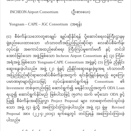
INCHEON Airport Consortium (ဦးစားပေး)
Yongnam – CAPE – JGC Consortium (အရန်)
(င) စီမံကိန်းသဘောတူစာချုပ် ချုပ်ဆိုနိုင်ရန် ပို့ဆောင်ရေးဝန်ကြီးဌာနမှ
ဖွဲ့စည်းပေးထားသော ဟံသာဝတီအပြည်ပြည်ဆိုင်ရာ လေဆိပ်စီမံကိန်း
လုပ်ငန်း အကောင်အထည်ဖော်ရေး ကြီးကြပ်မှုကော်မတီ နှင့် တင်ဒါ
အောင်မြင်သော အဖွဲ့ဖြစ်သော Incheon Airport Consortium နှင့် (၃) ကြိမ်၊
အရံအဖွဲ့ ဖြစ်သော Yongnam-CAPE Consortium အဖွဲ့နှင့် (၁) ကြိမ် ညှိနှိုင်း
ဆွေးနွေးခဲ့ပါသည်။ အဖွဲ့ (၂) ဖွဲ့နှင့် ညှိနှိုင်းဆွေးနွေးခဲ့မှုအရ ဟံသာဝတီ
အပြည်ပြည်ဆိုင်ရာလေဆိပ်စီမံကိန်းအတွက် ရင်းနှီးမြှုပ်နှံရမည့် ငွေကြေး
ပမာဏမှာများပြားသဖြင့် လုပ်ငန်းဆောင်ရွက်ရန် Consortium ၏
Investment တစ်ခုတည်းဖြင့် ဆောင်ရွက်၍ မရနိုင်သည့်အတွက် ODA Loan
ရယူ၍ ဆောင်ရွက်နိုင်မည် ဖြစ်ပါသဖြင့် (၅၀%) ထက် မပိုသော ODA ခွင့်
ပြု၍ စီမံကိန်းအဆိုပြုလွှာ Project Proposal များ လာရောက်တင်သွင်းခဲ့
သော အဖွဲ့ (၄) ဖွဲ့သို့ အကြောင်းကြားခဲ့ပါသည်။ အဖွဲ့ (၄) ဖွဲ့မှ Revised
Proposal အား (၂၂-၄-၂၀၁၄) ရက်နေ့တွင် တင်ပြရန် အကြောင်းကြားခဲ့
ပါသည်။