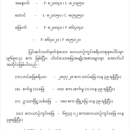
အနောက် – F- ၈၂၀၀၄၀ ၊ L -၈၂၀၉၅၀
တောင် – L- ၈၂၀၀၅၀ ၊ L -၈၇၅၉၅၀
မြောက် – F- ၈၂၀၀၄၀ ၊ F -၈၆၄၀၄၀
– F- ၈၆၄၀၂၀ ၊ F -၈၇၅၀၂၀
ပြင်ဆင်သတ်မှတ်ခဲ့သော လေယာဉ်ကွင်းဧရိယာစုစုပေါင်းမှာ
(၉၆၉၀.၄) ဧက ဖြစ်ပြီး၊ ပါဝင်သော‌မြေအမျိုးအစားများမှာ အောက်ပါ
အတိုင်းဖြစ်ပါသည် –
(က) တပ်မြေဧရိယာ – ၂၈၇၇.၂၈ ဧက (တပ်မြေ လန ၃၉ ရရှိပြီး)
(ခ) စက်မှု (၁) ‌မြေ – ၁၀၀ ဧက (စက်မှု (၁) လန ၃၉ ရရှိပြီး)
(ဂ) ဥဿာမြို့သစ်‌မြေ – ၁၈၀ ဧက (မြို့‌မြေ လန ၃၉ ရရှိပြီး)
(ဃ) လေယာဉ်ကွင်းမြေ – ၆၅၃၃.၁၂ ဧက(လေယာဉ်ကွင်းမြေ လန
၃၉ရရှိပြီး)