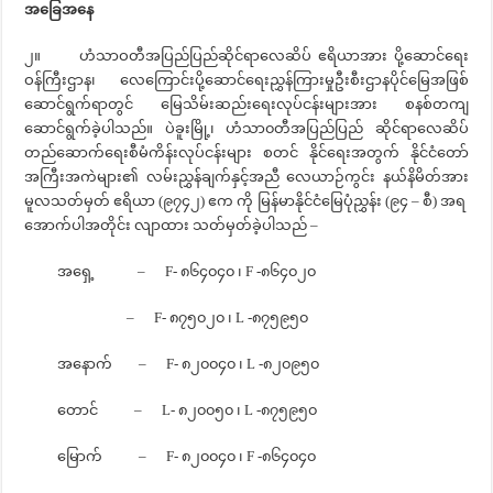
အ‌ခြေအနေ
၂။ ဟံသာဝတီအပြည်ပြည်ဆိုင်ရာလေဆိပ် ဧရိယာအား ပို့ဆောင်ရေး
ဝန်ကြီးဌာန၊ လေကြောင်းပို့ဆောင်ရေးညွှန်ကြားမှုဦးစီးဌာနပိုင်‌မြေအဖြစ်
ဆောင်ရွက်ရာတွင် မြေသိမ်းဆည်းရေးလုပ်ငန်းများအား စနစ်တကျ
ဆောင်ရွက်ခဲ့ပါသည်။ ပဲခူးမြို့၊ ဟံသာ၀တီအပြည်ပြည် ဆိုင်ရာလေဆိပ်
တည်ဆောက်ရေးစီမံကိန်းလုပ်ငန်းများ စတင် နိုင်ရေးအတွက် နိုင်ငံတော်
အကြီးအကဲများ၏ လမ်းညွှန်ချက်နှင့်အညီ လေယာဉ်ကွင်း နယ်နိမိတ်အား
မူလသတ်မှတ် ဧရိယာ (၉၇၄၂) ဧက ကို မြန်မာနိုင်ငံ‌မြေပုံညွှန်း (၉၄ – စီ) အရ
အောက်ပါအတိုင်း လျာထား သတ်မှတ်ခဲ့ပါသည် –
အရှေ့ – F- ၈၆၄၀၄၀ ၊ F -၈၆၄၀၂၀
– F- ၈၇၅၀၂၀ ၊ L -၈၇၅၉၅၀
အနောက် – F- ၈၂၀၀၄၀ ၊ L -၈၂၀၉၅၀
တောင် – L- ၈၂၀၀၅၀ ၊ L -၈၇၅၉၅၀
‌မြောက် – F- ၈၂၀၀၄၀ ၊ F -၈၆၄၀၄၀