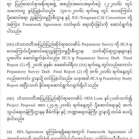
ရာ ပြည်ထောင်စုအစိုးရအဖွဲ့ အစည်းအဝေးအမှတ်စဉ် (၂/၂၀၁၆) တွင်
သဘောတူ ခွင့်ပြုခဲ့ပါသည်။ (၃၀-၁-၂၀၁၆) ရက်နေ့ တွင် လေကြောင်း
ပို့ဆောင်ရေး ညွှန်ကြားမှုဦးစီးဌာန နှင့် JGC-Yongnam-CAI Consortium တို့
အကြား Framework Agreement လက်မှတ် ရေးထိုးခြင်းကို ဆောင်ရွက်ခဲ့
ပါသည်။
(တ) ဟံသာဝတီအပြည်ပြည်ဆိုင်ရာလေဆိပ် Preparatory Survey ကို JICA မှ
လေကြောင်းပို့ဆောင်ရေးညွှန်ကြားမှုဦးစီးဌာန၊ သက်ဆိုင်ရာဌာနများနှင့်
ပူးပေါင်း ဆောင်ရွက်ခဲ့ပါသည်။ JICA မှ Preparatory Survey Draft Final
Report (1) ကို ၂၀၁၆ ခုနှစ်၊ ဖေဖော်ဝါရီလ (၁၁) ရက်နေ့ တွင်လည်းကောင်း
Preparatory Survey Draft Final Report (2) ကို (၈-၆-၂၀၁၆) ရက်နေ့တွင်
လည်းကောင်း ဌာနသို့ တင်ပြခဲ့ပါသည်။ ယခုအခါ JICA မှ Feasibility Study
Report အပြီးသတ် နိုင်ရေးဆောင်ရွက်လျက်ရှိပါ သည်။
(ထ) ဟံသာဝတီအပြည်ပြည်ဆိုင်ရာလေဆိပ် ODA Loan နှင်‌့ပတ်သက်၍
Project Proposal အား (၂၄-၅-၂၀၁၆) ရက်နေ့တွင် ပို့ဆောင်ရေးနှင့် ဆက်
သွယ်ရေးဝန်ကြီးဌာနမှ စီမံကိန်း နှင့် ဘဏ္ဍာရေးဝန်ကြီး ဌာနသို့ ထပ်မံ ပေးပို့
ခဲ့ပါသည်။
(ဒ) HIA Agreement မူကြမ်းရရှိရေးအတွက် Framework Agreement ပါ
အချက်များကို အခြေခံ၍ လေကြောင်းပို့ဆောင်ရေး ညွှန်ကြားမှုဦးစီးဌာန နှ