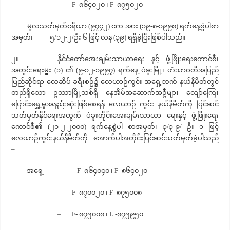
– F- ၈၆၄၀၂၀ ၊ F -၈၇၅၀၂၀
မူလသတ်မှတ်ဧရိယာ (၉၇၄၂) ဧက အား (၁၉-၈-၁၉၉၈) ရက်နေ့စွဲပါစာ
အမှတ်၊ ၅/၁၂-၂/ဦး ၆ ဖြင့် လန (၃၉) ရရှိခဲ့ပြီးဖြစ်ပါသည်။
၂။ နိုင်ငံတော်အေးချမ်းသာယာရေး နှင့် ဖွံ့ဖြိုးရေးကောင်စီ၊
အတွင်းရေးမှူး (၁) ၏ (၉-၁၂-၁၉၉၇) ရက်နေ့ ပဲခူးမြို့၊ ဟံသာဝတီအပြည်
ပြည်ဆိုင်ရာ လေဆိပ် ခရီးစဉ်၌ လေယာဉ်ကွင်း အရှေ့ဘက် နယ်နိမိတ်တွင်
တည်ရှိသော ဥဿာမြို့သစ်ရှိ နေအိမ်အဆောက်အဦများ လျော်ကြေး
ပြောင်းရွှေ့မှုအနည်းဆုံးဖြစ်စေရန် လေယာဉ် ကွင်း နယ်နိမိတ်ကို ပြင်ဆင်
သတ်မှတ်နိုင်ရေးအတွက် ပဲခူးတိုင်းအေးချမ်းသာယာ ရေးနှင့် ဖွံ့ဖြိုးရေး
ကောင်စီ၏ (၂၁-၂-၂၀၀၀) ရက်နေ့စွဲပါ စာအမှတ်၊ ၃/၃-၉/ ဦး ၁ ဖြင့်
လေယာဉ်ကွင်းနယ်နိမိတ်ကို အောက်ပါအတိုင်းပြင်ဆင်သတ်မှတ်ခဲ့ပါသည်
–
အရှေ့ – F- ၈၆၄၀၄၀ ၊ F -၈၆၄၀၂၀
– F- ၈၇၀၀၂၀ ၊ F -၈၇၅၀၀၈
– F- ၈၇၅၀၀၈ ၊ L -၈၇၅၉၅၀