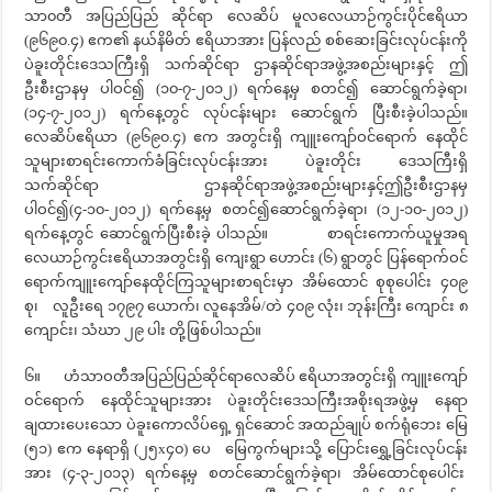
သာ၀တီ အပြည်ပြည် ဆိုင်ရာ လေဆိပ် မူလလေယာဉ်ကွင်းပိုင်ဧရိယာ
(၉၆၉၀.၄) ဧက၏ နယ်နိမိတ် ဧရိယာအား ပြန်လည် စစ်ဆေးခြင်းလုပ်ငန်းကို
ပဲခူးတိုင်းဒေသကြီးရှိ သက်ဆိုင်ရာ ဌာနဆိုင်ရာအဖွဲ့အစည်းများနှင့် ဤ
ဦးစီးဌာနမှ ပါဝင်၍ (၁၀-၇-၂၀၁၂) ရက်နေ့မှ စတင်၍ ဆောင်ရွက်ခဲ့ရာ၊
(၁၄-၇-၂၀၁၂) ရက်နေ့တွင် လုပ်ငန်းများ ဆောင်ရွက် ပြီးစီးခဲ့ပါသည်။
လေဆိပ်ဧရိယာ (၉၆၉၀.၄) ဧက အတွင်းရှိ ကျူးကျော်ဝင်ရောက် နေထိုင်
သူများစာရင်းကောက်ခံခြင်းလုပ်ငန်းအား ပဲခူးတိုင်း ဒေသကြီးရှိ
သက်ဆိုင်ရာ ဌာနဆိုင်ရာအဖွဲ့အစည်းများနှင့်ဤဦးစီးဌာနမှ
ပါဝင်၍(၄-၁၀-၂၀၁၂) ရက်နေ့မှ စတင်၍ဆောင်ရွက်ခဲ့ရာ၊ (၁၂-၁၀-၂၀၁၂)
ရက်နေ့တွင် ဆောင်ရွက်ပြီးစီးခဲ့ ပါသည်။ စာရင်းကောက်ယူမှုအရ
လေယာဉ်ကွင်းဧရိယာအတွင်းရှိ ကျေးရွာ ဟောင်း (၆) ရွာတွင် ပြန်ရောက်ဝင်
ရောက်ကျူးကျော်နေထိုင်ကြသူများစာရင်းမှာ အိမ်ထောင် စုစုပေါင်း ၄၀၉
စု၊ လူဦးရေ ၁၇၉၇ ယောက်၊ လူနေအိမ်/တဲ ၄၀၉ လုံး၊ ဘုန်းကြီး ကျောင်း ၈
ကျောင်း၊ သံဃာ ၂၉ ပါး တို့ဖြစ်ပါသည်။
၆။ ဟံသာဝတီအပြည်ပြည်ဆိုင်ရာလေဆိပ် ဧရိယာအတွင်းရှိ ကျူးကျော်
ဝင်ရောက် နေထိုင်သူများအား ပဲခူးတိုင်းဒေသကြီးအစိုးရအဖွဲ့မှ နေရာ
ချထားပေးသော ပဲခူးကောလိပ်ရှေ့ ရှင်ဆောင် အထည်ချုပ် စက်ရုံဘေး မြေ
(၅၁) ဧက နေရာရှိ (၂၅x၄၀) ပေ မြေကွက်များသို့ ပြောင်းရွှေ့ခြင်းလုပ်ငန်း
အား (၄-၃-၂၀၁၃) ရက်နေ့မှ စတင်ဆောင်ရွက်ခဲ့ရာ၊ အိမ်ထောင်စုပေါင်း