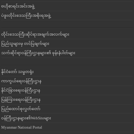
ဗဟိုစာရင်းအင်းအဖွဲ့
ပဲခူးတိုင်းဒေသကြီးအစိုးရအဖွဲ့
တိုင်းဒေသကြီးဆိုင်ရာအချက်အလက်များ
ပြည်သူများမှ တင်ပြချက်များ
သက်ဆိုင်ရာဝန်ကြီးဌာနများ၏ ဖုန်းနံပါတ်များ
နိုင်ငံတော် သမ္မတရုံး
ကာကွယ်ရေးဝန်ကြီးဌာန
နိုင်ငံခြားရေးဝန်ကြီးဌာန
ပြန်ကြားရေးဝန်ကြီးဌာန
ပြည်ထောင်စုလွှတ်တော်
ဝန်ကြီးဌာနများ၏WebSiteများ
Myanmar National Portal