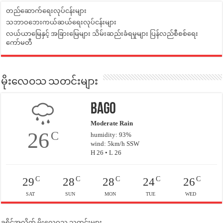
တည်ဆောက်ရေးလုပ်ငန်းများ
သဘာဝဘေးကယ်ဆယ်ရေးလုပ်ငန်းများ
လယ်ယာမြေနှင့် အခြားမြေများ သိမ်းဆည်းခံရမှုများ ပြန်လည်စီစစ်ရေး
ကော်မတီ
မိုးလေဝသ သတင်းများ
Bago
Moderate Rain
26
C
humidity: 93%
wind: 5km/h SSW
H 26 • L 26
C
C
C
C
C
29
28
28
24
26
SAT
SUN
MON
TUE
WED
ခရိုင်အလိုက် မိုးလေဝသ သတင်းများ