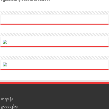
တရားရုံး
ဥပဒေချုပ်ရုံး