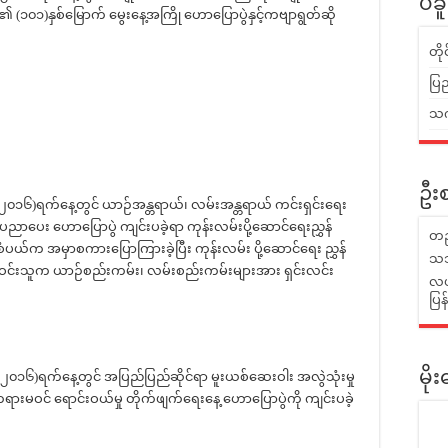
ပဲခ
၏ (၁၀၁)နှစ်မြောက် မွေးနေ့အကြို ဟောပြောပွဲနှင့်ကဗျာရွတ်ဆို
တိ
ပြည
သက်
ဦးစ
-၂၀၁၆)ရက်နေ့တွင် ယာဉ်အန္တရာယ်၊ လမ်းအန္တရာယ် ကင်းရှင်းရေး
ညာပေး ဟောပြောပွဲ ကျင်းပခဲ့ရာ ကုန်းလမ်းပို့ဆောင်ရေးညွှန်
တည
င်စံပယ်က အမှာစကားပြောကြားခဲ့ပြီး ကုန်းလမ်း ပို့ဆောင်ရေး ညွှန်
သဘ
ဦးဝင်းသူက ယာဉ်စည်းကမ်း၊ လမ်းစည်းကမ်းများအား ရှင်းလင်း
လယ်
ပြ
-၂၀၁၆)ရက်နေ့တွင် အပြည်ပြည်ဆိုင်ရာ မူးယစ်ဆေးဝါး အလွဲသုံးမှု
မိ
 တရားမဝင် ရောင်းဝယ်မှု တိုက်ဖျက်ရေးနေ့ ဟောပြောပွဲကို ကျင်းပခဲ့