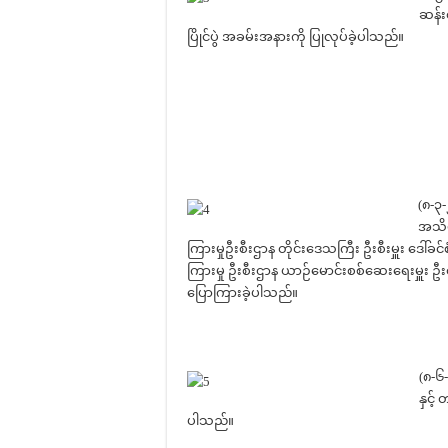
ဆန်း
ပြိုင်ပွဲ အခမ်းအနားကို ပြုလုပ်ခဲ့ပါသည်။
(၈-၃
အသိပ
ကြားမှုဦးစီးဌာန တိုင်းဒေသကြီး ဦးစီးမှူး ဒေါ်ခ
ကြားမှု ဦးစီးဌာန ယာဉ်မောင်းစစ်ဆေးရေးမှူး 
ပြောကြားခဲ့ပါသည်။
(၈-၆
နှင့်
ပါသည်။