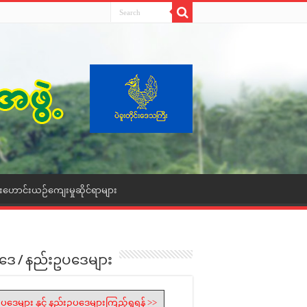
ေးဟောင်းယဉ်ကျေးမှုဆိုင်ရာများ
ဒေ / နည်းဥပဒေများ
ပဒေများ နှင့် နည်းဥပဒေများကြည့်ရှုရန် >>