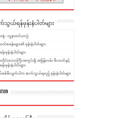
သွယ်ရန်ဖုန်းနံပါတ်များ
းရုံ / လူနာတင်ယာဉ်
သတ်စခန်းများ၏ ဖုန်းနံပါတ်များ
ခန်းဖုန်းနံပါတ်များ
ူးတိုင်းဒေသကြီးအတွင်းရှိ အမြန်လမ်း မီးသတ်နှင့်
ခန်းဖုန်းနံပါတ်များ
ပ်စစ်မီးပျက်ပါက ဆက်သွယ်ရမည့် ဖုန်းနံပါတ်များ
ation