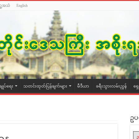
သူ့အသံ
English
ချုပ်ရေး
သတင်းထုတ်ပြန်ချက်များ
မီဒီယာ
ခရီးသွားလမ်းညွှန်
ရှ
ဥပ
ဌာန
ဥ