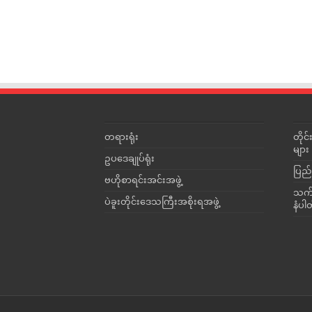
တရားရုံး
တို
များ
ဥပဒေချုပ်ရုံး
ပြည်
ဗဟိုစာရင်းအင်းအဖွဲ့
သက်ဆ
ပဲခူးတိုင်းဒေသကြီးအစိုးရအဖွဲ့
နံပါ