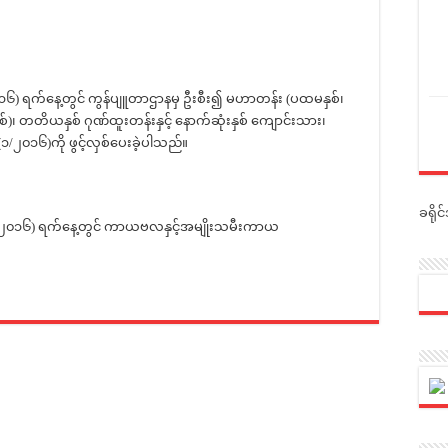
၁၆) ရက်နေ့တွင် ကွန်ပျူတာဌာနမှ ဦးစီး၍ မဟာတန်း (ပထမနှစ်၊
စ်)၊ တတိယနှစ် ဂုဏ်ထူးတန်းနှင့် နောက်ဆုံးနှစ် ကျောင်းသား၊
/၂၀၁၆)ကို ဖွင့်လှစ်ပေးခဲ့ပါသည်။
ခရို
-၂၀၁၆) ရက်နေ့တွင် ကာယဗလနှင့်အမျိုးသမီးကာယ