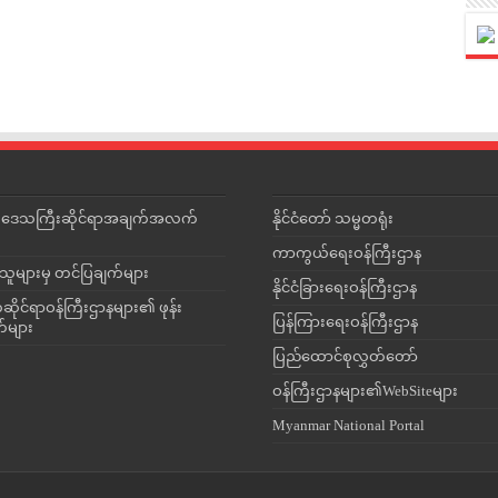
င်းဒေသကြီးဆိုင်ရာအချက်အလက်
နိုင်ငံတော် သမ္မတရုံး
ကာကွယ်ရေးဝန်ကြီးဌာန
သူများမှ တင်ပြချက်များ
နိုင်ငံခြားရေးဝန်ကြီးဌာန
ိုင်ရာဝန်ကြီးဌာနများ၏ ဖုန်း
ပြန်ကြားရေးဝန်ကြီးဌာန
တ်များ
ပြည်ထောင်စုလွှတ်တော်
ဝန်ကြီးဌာနများ၏WebSiteများ
Myanmar National Portal