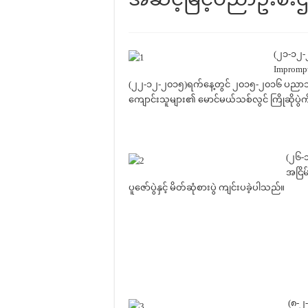
(၂၁-၁၂-
Impromptu
(၂၂-၁၂-၂၀၁၅)ရက်နေ့တွင် ၂၀၁၅-၂၀၁၆ ပညာသင်
ကျောင်းသူများ၏ မောင်မယ်သစ်လွင် ကြိုဆိုပွဲကိ
(၂၆-
အငြိ
ပူဇော်ပွဲနှင့် မိတ်ဆုံစားပွဲ ကျင်းပခဲ့ပါသည်။
(၈-၂