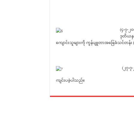
(၄-၇-၂၀
ဒုတိယနှ
ကျောင်းသူများကို ကွန်ပျူတာအခြေခံသင်တန်း (၁
(၂၇-၇
ကျင်းပခဲ့ပါသည်။