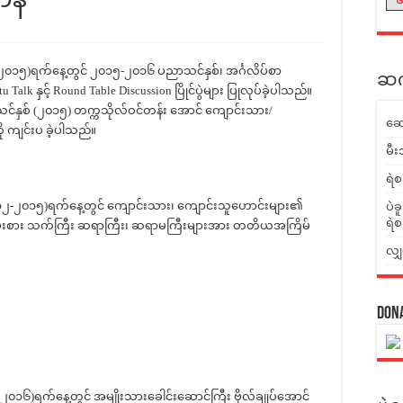
၂၀၁၅)ရက်နေ့တွင် ၂၀၁၅-၂၀၁၆ ပညာသင်နှစ်၊ အင်္ဂလိပ်စာ
ဆက်
 Talk နှင့် Round Table Discussion ပြိုင်ပွဲများ ပြုလုပ်ခဲ့ပါသည်။
နှစ် (၂၀၁၅) တက္ကသိုလ်ဝင်တန်း အောင် ကျောင်းသား/
ဆေ
ု ကျင်းပ ခဲ့ပါသည်။
မီး
ရဲစ
၁၂-၂၀၁၅)ရက်နေ့တွင် ကျောင်းသား၊ ကျောင်းသူဟောင်းများ၏
ပဲခ
ရဲစ
မ်းစား သက်ကြီး ဆရာကြီး၊ ဆရာမကြီးများအား တတိယအကြိမ်
လျှ
Don
-၂၀၁၆)ရက်နေ့တွင် အမျိုးသားခေါင်းဆောင်ကြီး ဗိုလ်ချုပ်အောင်