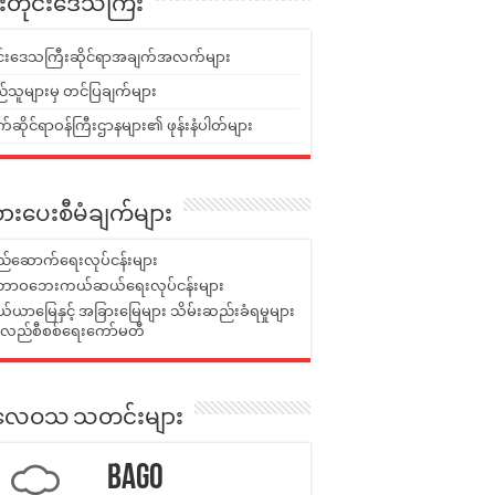
ူးတိုင်းဒေသကြီး
ုင်းဒေသကြီးဆိုင်ရာအချက်အလက်များ
်သူများမှ တင်ပြချက်များ
ဆိုင်ရာဝန်ကြီးဌာနများ၏ ဖုန်းနံပါတ်များ
ားပေးစီမံချက်များ
်ဆောက်ရေးလုပ်ငန်းများ
ာဝဘေးကယ်ဆယ်ရေးလုပ်ငန်းများ
ယာမြေနှင့် အခြားမြေများ သိမ်းဆည်းခံရမှုများ
န်လည်စီစစ်ရေးကော်မတီ
ုးလေဝသ သတင်းများ
Bago