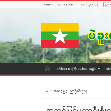
ဆက်သွယ်ရန်
ပြည်
FRIDAY , 7 AUGUST 2026
တိုင်းဒေသကြီး အစိုးရအဖွဲ့ရုံး
အုပ်
Home
/
အဆင့်မြင့်ပညာဦးစီးဌာန
အဆင့်မြင့်ပညာဦးစီး