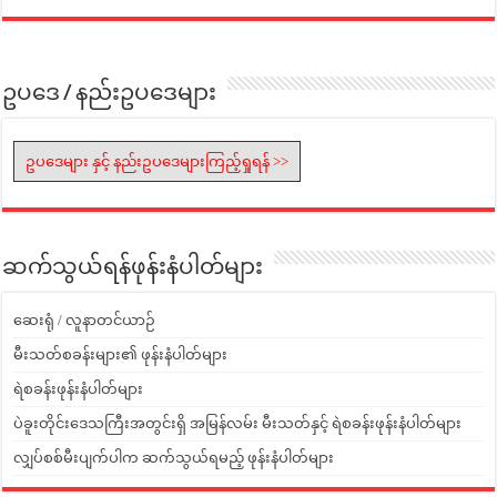
ဥပဒေ / နည်းဥပဒေများ
ဥပဒေများ နှင့် နည်းဥပဒေများကြည့်ရှုရန် >>
ဆက်သွယ်ရန်ဖုန်းနံပါတ်များ
ဆေးရုံ / လူနာတင်ယာဉ်
မီးသတ်စခန်းများ၏ ဖုန်းနံပါတ်များ
ရဲစခန်းဖုန်းနံပါတ်များ
ပဲခူးတိုင်းဒေသကြီးအတွင်းရှိ အမြန်လမ်း မီးသတ်နှင့် ရဲစခန်းဖုန်းနံပါတ်များ
လျှပ်စစ်မီးပျက်ပါက ဆက်သွယ်ရမည့် ဖုန်းနံပါတ်များ