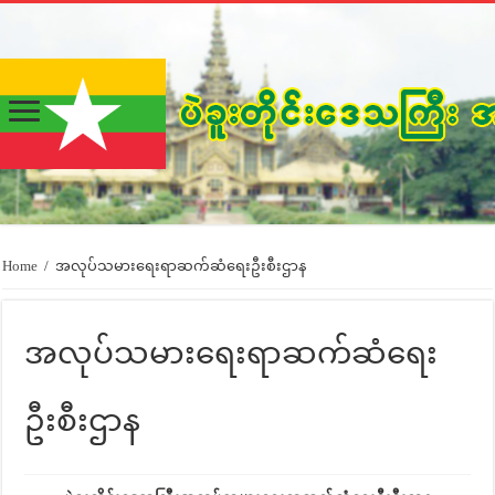
Home
/
အလုပ်သမားရေးရာဆက်ဆံရေးဦးစီးဌာန
အလုပ်သမားရေးရာဆက်ဆံရေး
ဦးစီးဌာန