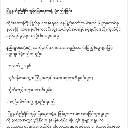
မြို့နယ်ညှိနှိုင်းဖျန်ဖြေရေးအဖွဲ့ ဖွဲ့စည်းခြင်း
တိုင်းဒေသကြီးပြည်နယ်အစိုးရနှင့် နေပြည်တော်အပါအဝင် ပြည်ထောင်စု
နယ်မြေ တစ်ခုခု၏ကောင်စီ(သို့) ကိုယ်ပိုင်အုပ်ချုပ်ခွင့်ရတိုင်း(သို့) ကိုယ်ပိုင်
အုပ်ချုပ်ခွင့်ရသောဦးစီးအဖွဲများမှ
နည်းဥပဒေ(၁၀)_
သတ်မှတ်ထားသောအရည်အချင်းပြည့်စုံသူများဖြင့်
ရွေးချယ်ဖွဲ့စည်းရမည်။
-အသက် ၂၁ နှစ်
-လုပ်ငန်းအတွေ့အကြုံ(အလုပ်သမားရေးရာကိစ္စရပ်များ)
-ကိုယ်ကျင့်တရားကောင်းမွန်ရ
-(၁၁)ဦးပါဝင်အဖွဲ့ ဖွဲ့စည်းရမည်
-မြို့နယ်ညှိနှိုင်းဖျန်ဖြေရေးအဖွဲ့မှ ဖြစ်ပွားလာသောအငြင်းပွားမှုများ
ကို(၃)ရက်အတွင်းညှိနှိုင်းဖျန်ဖြေပေးပြီး ပြေငြိမ်းမှုများရရှိပါက
သဘောတူ စာချုပ်ချုပ်ဆိုပြီး ပြေလည်မှုများမရရှိခဲ့လျှင် ခုံသမာဓိအဖွဲ့သို့