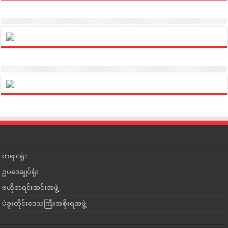
တရားရုံး
ဥပဒေချုပ်ရုံး
ဗဟိုစာရင်းအင်းအဖွဲ့
ပဲခူးတိုင်းဒေသကြီးအစိုးရအဖွဲ့