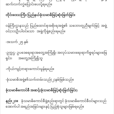
ဆက်လက်လွှဲပြောင်းပေးပို့ရမည်။
တိုင်းဒေသကြီး/ပြည်နယ်ခုံသမာဓိဖြင့်ဆုံးဖြတ်ခြင်း
ဝန်ကြီးဌာနသည် ပြည်ထောင်စုအစိုးရအဖွဲ့၏ သဘောတူညီချက်ဖြင့် အဖွဲ့
ဝင်(၁၁)ဦးပါဝင်သော အဖွဲ့ကိုဖွဲ့စည်းရမည်။
-အသက် ၂၅ နှစ်
-ဥက္ကဌ- ဥပဒေရေးရာအတွေ့အကြုံရှိ၊ အလုပ်သမားရေးရာကိစ္စရပ်များဖြေ
ရှင်း၊ အတွေ့အကြုံရှိသူ
-ကိုယ်ကျင့်တရားကောင်းမွန်ရမည်။
-ခုံသမာဓိအဖွဲ့၏သက်တမ်းသည်(၂)နှစ်ဖြစ်သည်။
ခုံသမာဓိကောင်စီ အဆင့်(ခုံသမာဓိဖြင့်ဆုံးဖြတ်ခြင်း)
နည်း၂၀။
ခုံသမာဓိကောင်စီဖွဲ့စည်းရာတွင် ခုံသမာဓိကောင်စီဝင်များသည်
အောက်ပါ အရည်အခြင်းများနှင့် ပြည့်စုံသူများဖြစ်ရမည်။