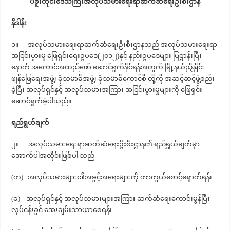
ပဲခူးတိုင်းဒေသကြီးအလုပ်သမားရေးရာဆက်ဆံရေးဦးစီးဌာန
နိဒါန်း
၁။ အလုပ်သမားရေးရာဆက်ဆံရေးဦးစီးဌာနသည် အလုပ်သမားရေးရာ
အငြင်းပွားမှု ဖြေရှင်းရေးဥပဒေ(၂၀၁၂)နှင့် နည်းဥပဒေများ ပြဌာန်းပြီး
နောက် အကောင်အထည်ဖော် ဆောင်ရွက်နိုင်ရန်အတွက် မြို့နယ်ညှိနှိုင်း
ဖျန်ဖြေရေးအဖွဲ့၊ ခုံသမာဓိအဖွဲ့၊ ခုံသမာဓိကောင်စီ တို့ကို အဆင့်ဆင့်ဖွဲ့စည်း
ခဲ့ပြီး အလုပ်ရှင်နှင့် အလုပ်သမားအကြား အငြင်းပွားမှုများကို ဖြေရှင်း
ဆောင်ရွက်ခဲ့ပါသည်။
ရည်ရွယ်ချက်
၂။ အလုပ်သမားရေးရာဆက်ဆံရေးဦးစီးဌာန၏ ရည်ရွယ်ချက်မှာ
အောက်ပါအတိုင်းဖြစ်ပါ သည်-
(က) အလုပ်သမားများ၏အခွင့်အရေးများကို ကာကွယ်စောင့်ရှောက်ရန်၊
(ခ) အလုပ်ရှင်နှင့် အလုပ်သမားများအကြား ဆက်ဆံရေးကောင်းမွန်ပြီး
လုပ်ငန်းခွင် အေးချမ်းသာယာစေရန်၊