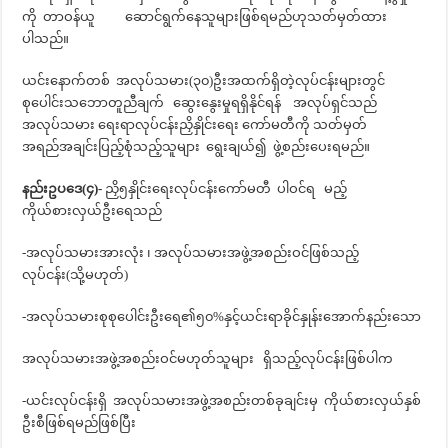
ကို တာဝန်ယူ ဆောင်ရွက်နေသူများဖြစ်ရမည်ဟုသတ်မှတ်ထား
ပါသည်။
ယင်းနောက်တစ် အလုပ်သမား(၃၀)ဦးအထက်ရှိတဲ့လုပ်ငန်းများတွင်
စုပေါင်းသဘောတူညီချက် ဆွေးနွေးမှုရရှိနိုင်ရန် အလုပ်ရှင်သည်
အလုပ်သမား ရေးရာလုပ်ငန်းညှိနှိုင်းရေး ကော်မတီကို သတ်မှတ်
အရည်အချင်းပြည့်စုံသည့်သူများ ရွေးချယ်၍ ဖွဲ့စည်းပေးရမည်။
နည်းဥပဒေ(၄)-
ညှိ၅နှိုင်းရေးလုပ်ငန်းကော်မတီ ပါဝင်ရ မည့်
ကိုယ်စားလှယ်ဦးရေသည်
-အလုပ်သမားအားလုံး ၊ အလုပ်သမားအဖွဲ့အစည်းဝင်ဖြစ်သည့်
လုပ်ငန်း(သို့မဟုတ်)
-အလုပ်သမားစုစုပေါင်းဦးရေ၏၅၀%နှင့်ယင်းရာခိုင်နှုန်းအောက်နည်းသော
အလုပ်သမားအဖွဲ့အစည်းဝင်မဟုတ်သူများ ရှိသည့်လုပ်ငန်းဖြစ်ပါက
-ယင်းလုပ်ငန်းရှိ အလုပ်သမားအဖွဲ့အစည်းတစ်ခုချင်းမှ ကိုယ်စားလှယ်နှစ်
ဦးစီဖြစ်ရမည်ဖြစ်ပြီး