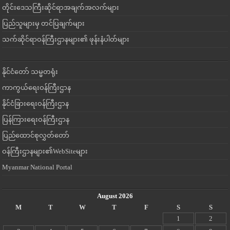
တိုင်းဒေသကြီးဆိုင်ရာအချက်အလက်များ
ပြည်သူများမှ တင်ပြချက်များ
သက်ဆိုင်ရာဝန်ကြီးဌာနများ၏ ဖုန်းနံပါတ်များ
နိုင်ငံတော် သမ္မတရုံး
ကာကွယ်ရေးဝန်ကြီးဌာန
နိုင်ငံခြားရေးဝန်ကြီးဌာန
ပြန်ကြားရေးဝန်ကြီးဌာန
ပြည်ထောင်စုလွှတ်တော်
ဝန်ကြီးဌာနများ၏WebSiteများ
Myanmar National Portal
August 2026
M
T
W
T
F
S
S
1
2