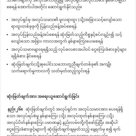
သာဓကများကို အကိုးအကားပြု၍ အလုပ်ရှင်၊အလုပ်သမား နှစ်ဖက်မျှတ
စေရန် အောက်ပါအတိုင်း ဆောင်ရွက်နိုင်သည်။
အလုပ်ရှင်မှ အလုပ်သမား၏ မူလရာထူး (သို့)အခြားသင့်လျော်သော
ရာထူးတစ်ခုခုကို ပြန်လည်ခန့်အပ်စေရန်
အလုပ်ပြန်လည်ခန့်အပ်စေရန် ဆုံးဖြတ်သည့်ကိစ္စနှင့်စပ်လျဉ်း၍ သင့်
လျော်သော အခြား ကာလအတွက် နစ်နာကြေးပေးစေရန်
အလုပ်သမားများရရရှိသည့် လုပ်ခလစာအပါဝင် ငွေကြေးခံစားခွင့်များ
ရရှိခံစား နိုင်စေရန်
ဆုံးဖြတ်ချက်(သို့)စုပေါင်းသဘောတူညီချက်တစ်ခု၏ အကျိုး
သက်ရောက်မှုကာလကို သတ်မှတ်ထည့်သွင်းရန်
ဆုံးဖြတ်ချက်အား အရေးယူဆောင်ရွက်ခြင်း
နည်း၂၆။
ဆုံးဖြတ်ချက်တွင် အလုပ်ရှင်က အလုပ်သမားအား ပေးရန်ရှိ
သော အလုပ်ရပ်စဲမှု နစ်နာကြေး (သို့) အလုပ်ထုတ်နစ်နာကြေး (သို့)
အလုပ်ပိတ်နစ်နာကြေး ပမာဏနှင့် နည်းလမ်းတို့ကိုဖော်ပြပြီး အဆိုပါ
ငွေကြေးခံစားခွင့်များကို ဆုံးဖြတ်ချက်ချမှတ်သည့် နေ့ရက်မှ စ၍ ရက်
ပေါင်း(၃၀)အတွင်း အလုပ်ရှင်၏အလုပ်သမားအား ပေးရမည်။