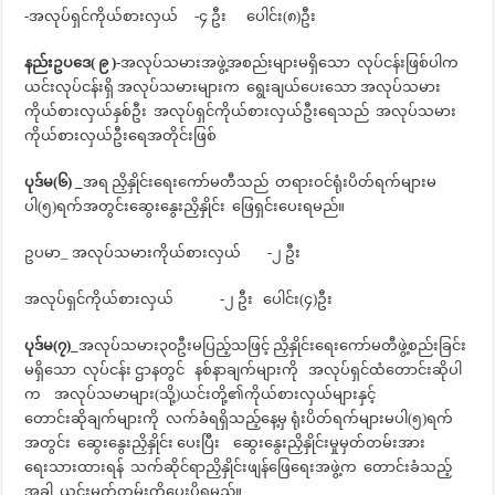
-အလုပ်ရှင်ကိုယ်စားလှယ် -၄ ဦး ပေါင်း(၈)ဦး
နည်းဥပဒေ( ၉ )-
အလုပ်သမားအဖွဲ့အစည်းများမရှိသော လုပ်ငန်းဖြစ်ပါက
ယင်းလုပ်ငန်းရှိ အလုပ်သမားများက ရွေးချယ်ပေးသော အလုပ်သမား
ကိုယ်စားလှယ်နှစ်ဦး အလုပ်ရှင်ကိုယ်စားလှယ်ဦးရေသည် အလုပ်သမား
ကိုယ်စားလှယ်ဦးရေအတိုင်းဖြစ်
ပုဒ်မ(၆) _
အရ ညှိနှိုင်းရေးကော်မတီသည် တရားဝင်ရုံးပိတ်ရက်များမ
ပါ(၅)ရက်အတွင်းဆွေးနွေးညှိနှိုင်း ဖြေရှင်းပေးရမည်။
ဥပမာ_ အလုပ်သမားကိုယ်စားလှယ် -၂ ဦး
အလုပ်ရှင်ကိုယ်စားလှယ် -၂ ဦး ပေါင်း(၄)ဦး
ပုဒ်မ(၇)_
အလုပ်သမား၃၀ဦးမပြည့်သဖြင့် ညှိနှိုင်းရေးကော်မတီဖွဲ့စည်းခြင်း
မရှိသော လုပ်ငန်း ဌာနတွင် နစ်နာချက်များကို အလုပ်ရှင်ထံတောင်းဆိုပါ
က အလုပ်သမာများ(သို့)ယင်းတို့၏ကိုယ်စားလှယ်များနှင့်
တောင်းဆိုချက်များကို လက်ခံရရှိသည့်နေ့မှ ရုံးပိတ်ရက်များမပါ(၅)ရက်
အတွင်း ဆွေးနွေးညှိနှိုင်း ပေးပြီး ဆွေးနွေးညှိနှိုင်းမှုမှတ်တမ်းအား
ရေးသားထားရန် သက်ဆိုင်ရာညှိနှိုင်းဖျန်ဖြေရေးအဖွဲ့က တောင်းခံသည့်
အခါ ယင်းမှတ်တမ်းကိုပေးပို့ရမည်။