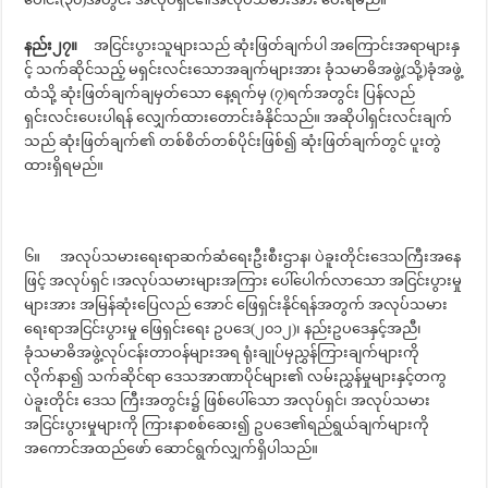
နည်း၂၇။
အငြင်းပွားသူများသည် ဆုံးဖြတ်ချက်ပါ အကြောင်းအရာများနှ
င့် သက်ဆိုင်သည့် မရှင်းလင်းသောအချက်များအား ခုံသမာဓိအဖွဲ့(သို့)ခုံအဖွဲ့
ထံသို့ ဆုံးဖြတ်ချက်ချမှတ်သော နေ့ရက်မှ (၇)ရက်အတွင်း ပြန်လည်
ရှင်းလင်းပေးပါရန် လျှေက်ထားတောင်းခံနိုင်သည်။ အဆိုပါရှင်းလင်းချက်
သည် ဆုံးဖြတ်ချက်၏ တစ်စိတ်တစ်ပိုင်းဖြစ်၍ ဆုံးဖြတ်ချက်တွင် ပူးတွဲ
ထားရှိရမည်။
၆။ အလုပ်သမားရေးရာဆက်ဆံရေးဦးစီးဌာန၊ ပဲခူးတိုင်းဒေသကြီးအနေ
ဖြင့် အလုပ်ရှင် ၊အလုပ်သမားများအကြား ပေါ်ပေါက်လာသော အငြင်းပွားမှု
များအား အမြန်ဆုံးပြေလည် အောင် ဖြေရှင်းနိုင်ရန်အတွက် အလုပ်သမား
ရေးရာအငြင်းပွားမှု ဖြေရှင်းရေး ဥပဒေ(၂၀၁၂)၊ နည်းဥပဒေနှင့်အညီ၊
ခုံသမာဓိအဖွဲ့လုပ်ငန်းတာဝန်များအရ ရုံးချုပ်မှညွှန်ကြားချက်များကို
လိုက်နာ၍ သက်ဆိုင်ရာ ဒေသအာဏာပိုင်များ၏ လမ်းညွှန်မှုများနှင့်တကွ
ပဲခူးတိုင်း ဒေသ ကြီးအတွင်း၌ ဖြစ်ပေါ်သော အလုပ်ရှင်၊ အလုပ်သမား
အငြင်းပွားမှုများကို ကြားနာစစ်ဆေး၍ ဥပဒေ၏ရည်ရွယ်ချက်များကို
အကောင်အထည်ဖော် ဆောင်ရွက်လျှက်ရှိပါသည်။