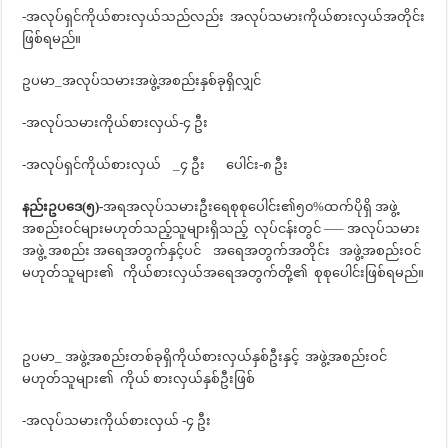
-အလုပ်ရှင်ကိုယ်စားလှယ်သည်လည်း အလုပ်သမားကိုယ်စားလှယ်အတိုင်း
ဖြစ်ရမည်။
ဥပမာ_အလုပ်သမားအဖွဲ့အစည်းနှစ်ခုရှိလျှင်
-အလုပ်သမားကိုယ်စားလှယ်-၄ ဦး
-အလုပ်ရှင်ကိုယ်စားလှယ် _၄ ဦး ပေါင်း-၈ ဦး
နည်းဥပဒေ(၅)-
အရအလုပ်သမားဦးရေစုစုပေါင်း၏၅၀%ထက်ပိုရှိ အဖွဲ့
အစည်းဝင်များမဟုတ်သည့်သူများရှိသည့် လုပ်ငန်းတွင် —– အလုပ်သမား
အဖွဲ့ အစည်း အရေအတွက်နှင့်ပင် အရေအတွက်အတိုင်း အဖွဲ့အစည်းဝင်
မဟုတ်သူများ၏ ကိုယ်စားလှယ်အရေအတွက်တို့၏ စုစုပေါင်းဖြစ်ရမည်။
ဥပမာ_ အဖွဲ့အစည်းတစ်ခုရှိကိုယ်စားလှယ်နှစ်ဦးနှင့် အဖွဲ့အစည်းဝင်
မဟုတ်သူများ၏ ကိုယ် စားလှယ်နှစ်ဦးဖြစ်
-အလုပ်သမားကိုယ်စားလှယ် -၄ ဦး