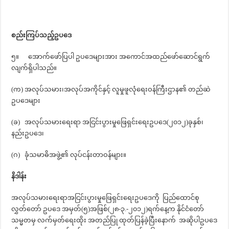
စည်းကြပ်သည့်ဥပဒေ
၅။ အောက်ဖော်ပြပါ ဥပဒေများအား အကောင်အထည်ဖော်ဆောင်ရွက်
လျက်ရှိပါသည်။
(က) အလုပ်သမား၊အလုပ်အကိုင်နှင့် လူမှုဖူလုံရေးဝန်ကြီးဌာန၏ တည်ဆဲ
ဥပဒေများ
(ခ) အလုပ်သမားရေးရာ အငြင်းပွားမှုဖြေရှင်းရေးဥပဒေ(၂၀၁၂)ခုနှစ်၊
နည်းဥပဒေ၊
(ဂ) ခုံသမာဓိအဖွဲ့၏ လုပ်ငန်းတာဝန်များ။
နိဒါန်း
အလုပ်သမားရေးရာအငြင်းပွားမှုဖြေရှင်းရေးဥပဒေကို ပြည်ထောင်စု
လွှတ်တော် ဥပဒေ အမှတ်(၅)အဖြစ်(၂၈-၃.-၂၀၁၂)ရက်နေ့က နိုင်ငံတော်
သမ္မတမှ လက်မှတ်ရေးထိုး အတည်ပြု ထုတ်ပြန်ခဲ့ပြီးနောက် အဆိုပါဥပဒေ