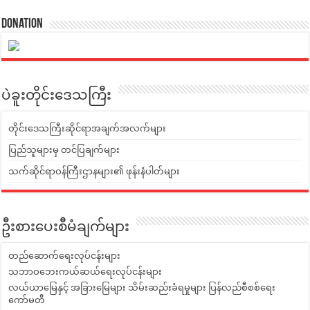
Donation
ပဲခူးတိုင်းဒေသကြီး
တိုင်းဒေသကြီးဆိုင်ရာအချက်အလက်များ
ပြည်သူများမှ တင်ပြချက်များ
သက်ဆိုင်ရာဝန်ကြီးဌာနများ၏ ဖုန်းနံပါတ်များ
ဦးစားပေးစီမံချက်များ
တည်ဆောက်ရေးလုပ်ငန်းများ
သဘာဝဘေးကယ်ဆယ်ရေးလုပ်ငန်းများ
လယ်ယာမြေနှင့် အခြားမြေများ သိမ်းဆည်းခံရမှုများ ပြန်လည်စီစစ်ရေး
ကော်မတီ