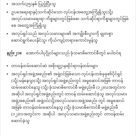
အသက်(၃၅)နှစ် ပြည့်ပြီးသူ
ဥပဒေရေးရာနှင့်သက်ဆိုင်သော လုပ်ငန်းအတွေ့အကြုံရှိသူ(သို့)
အလုပ်သမားရေးရာ ကိစ္စများတွင်ဖြစ်စေ၊ သက်ဆိုင်ရာကိစ္စများတွင်ဖြစ်
စေ အတွေ့အကြုံရှိသူ
အလုပ်ရှင်သည် အလုပ်သမားများ၏ အကျိုးစီးပွားကို မျှတစွာ
ဆောင်ရွက်ပေးနိုင်သူ၊ ကိုယ်ကျင့်တရားကောင်းမွန်သူ
နည်း၂၁။
အောက်ပါပုဂ္ဂိုလ်များသည် ခုံသမာဓိကောင်စီတွင် မပါဝင်ရ
တာဝန်ထမ်းဆောင်ဆဲ အစိုးရဌာနဆိုင်ရာဝန်ထမ်းများ
အလုပ်ရှင်အဖွဲ့အစည်း၏ အဖွဲ့ဝင်ဖြစ်သော လုပ်ငန်းတစ်ခုခု၏ပိုင်ရှင်
(သို့) မန်နေဂျာ(သို့) အလုပ်ရှင်အဖွဲ့စည်းတွင် အမှုဆောင်အဖြစ် တာဝန်
ထမ်းဆောင်နေသူ (သို့) ခုံသမာဓိကောင်စီ မဖွဲ့စည်းမီ (၁၂)လအတွင်းက
အဆိုပါ အလုပ်ရှင်အဖွဲ့စည်းတွင် တာဝန် ထမ်းဆောင်ခဲ့သူ အလုပ်သမား
အဖွဲ့အစည်း၏ အဖွဲ့ဝင်(သို့)အလုပ်သမားအဖွဲ့အစည်း တွင် အမှုဆောင်
အဖြစ် တာဝန်ထမ်းဆောင်နေသူ (သို့) ခုံသမာဓိကောင်စီ မဖွဲ့စည်းမီ
(၁၂)လအတွင်းက အဆိုပါ အလုပ်သမားအဖွဲ့စည်းတွင် တာဝန်ထမ်း
ဆောင်ခဲ့သူ