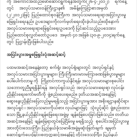
ကို အကောင်အထည်ဖော်ဆောင်ရွက်ရန်အတွက်(၂၆-၄-၂၀၁၂) ရက်နေ့
တွင် အလုပ်သမားဝန်ကြီးဌာန၏ အမိန့်ကြေငြာစာအမှတ်
(၂/၂၀၁၂)ဖြင့် ပြည်ထောင်စုဝန်ကြီးက အလုပ်သမားရေးရာအငြင်းပွားမှု
ဖြေရှင်းရေးနည်း ဥပဒေများကိုလက်မှတ်ရေးထိုးခဲ့ပါသည်။ထိုနောက်
အလုပ်သမားရေးရာဖြေရှင်းရေးဥပဒေကို ပြင်ဆင်သည့်ဥပဒေအား
ပြည်ထောင်စုလွှတ်တော်ဥပဒေ အမှတ် ၄၀ အဖြစ် (၃၀-၉-၂၀၁၄)ရက်နေ့
တွင် ပြဌာန်းပြီးဖြစ်ပါသည်။
အငြင်းပွားအမှုဖြေရှင်းပုံအဆင့်ဆင့်
ပထမအဆင့်အနေနဲ့တော့ စက်ရုံ၊ အလုပ်ရုံများတွင် အလုပ်ရှင်နှင့်
အလုပ်သမားအငြင်းပွားမှုများ၊ ကြီးကြီးမားမားမကြာခဏဖြစ်ပွားမှုများ
ပေါ်ပေါက်လာမှု ကို ကြိုတင်ကာကွယ်နိုင်ရန်၊ အလုပ်သမားများစုပေါင်း
သဘောတူညီမှုရရှိနိုင်ရန် အလုပ်ရှင်သည် အလုပ်သမားရေးရာ လုပ်ငန်း
ညှိနှိုင်းရေးကော်မတီကို ဖွဲ့စည်းပေးရမည်။ ဒုတိယအဆင့်အနေဖြင့်
ဆွေးနွေးညှိနှိုင်းပြေလည်မှုမရရှိသည့် အငြင်းပွားမှုအား အစိုးရဌာနဆိုင်ရာ၊
အလုပ်ရှင် ၊ အလုပ်သမားကိုယ်စား လှယ်များဖြင့် သုံးပွင့်ဆိုင် ဖွဲ့စည်းထား
သော မြို့နယ်ညှိနှိုင်းဖျန်ဖြေရေးအဖွဲ့မှ ဖျန်ဖြေပေးခြင်းဖြစ်သည်။ တတိယ
အဆင့်အနေဖြင့် ဖျန်ဖြေရာတွင်ပြေငြိမ်းမှု မရရှိသည့် စုပေါင်းအငြင်းပွားမှု
အားတိုင်းဒေသကြီး၊ ပြည်နယ်ခုံသမာဓိအဖွဲ့မှဆုံးဖြတ်ချက် ချမှတ်
ဆောင်ရွက်ပေးခြင်း၊စတုတ္ထဆင့်အနေဖြင့် တိုင်းဒေသကြီး၊ ပြည်နယ်