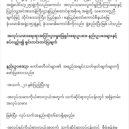
အဖွဲ့ပေါင်း(၃၂၅)ဖွဲ့ကိုလည်းကောင်း အလုပ်သမားလူဝင်မှုကြီးကြပ်ရေးနှင့်
ပြည်သူ့အင်အားဝန်ကြီးဌာနပြည်ထောင်စုအစိုးရ အဖွဲ့တို့ သဘောတူညီ
ချက်ဖြင့် တိုင်းဒေသကြီး၊ ပြည်နယ် ၊ နေပြည်တော်ကောင်စီနယ်မြေ
ခုံသမာဓိအဖွဲ့(၁၅)ဖွဲ့နှင့် ခုံသမာဓိကောင်စီကိုလည်း ဖွဲ့စည်းပြီးဖြစ် ပါသည်။
အလုပ်သမားရေးရာအငြင်းပွားမှုဖြေရှင်းရေးဥပဒေ၊ နည်းဥပဒေများနှင့်
စပ်လျဉ်း၍ ရှင်းလင်းတင်ပြချက်
နည်းဥပဒေ(၃)-
ကော်မတီဝင်များ၏ အရည်အချင်းသတ်မှတ်ချက်များကို
ဖော်ပြထားသည်။
-အသက်_၂၁ နှစ်ပြည့်ပြီးသူ
-အလုပ်သမားကိုယ်စားလှယ်အတွက် သက်ဆိုင်ရာလုပ်ငန်းတွင် အမြဲတမ်း
အလုပ်သမား
ဖြစ်ပြီး လုပ်သက်အနည်းဆုံး(၆)လရှိရမည်။
-အလုပ်ရှင်ကိုယ်စားလှယ်အတွက် သက်ဆိုင်ရာလုပ်ငန်းတွင် စီမံခန့်ခွဲမှု