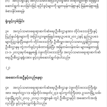
(ဂ) အလုပ်ရှင်နှင့် အလုပ်သမားအငြင်းပွားမှုအား တရားမျှတစွာ ဖြေရှင်း
ဆောင်ရွက် ပေးခြင်းဖြင့် ရပိုင်ခွင့်များကို မျှတမှန်ကန်စွာနှင့် မြန်ဆန်စွာရရှိ
ခံစားနိုင်စေရန်၊
ရုံးဖွင့်လှစ်ခြင်း
၃။ အလုပ်သမားရေးရာဆက်ဆံရေးဦးစီးဌာနအား တိုင်းဒေသကြီးနှင့်
ပြည်နယ်ရုံးများကို အငြင်းပွားမှုဖြေရှင်းရေးဥပဒေ(၂၀၁၂)နှင့် နည်းဥပဒေ
များပြဌာန်းပြီးနောက် တိုင်းဒေသကြီး ဦးစီးမှူး၊အလုပ်သမားညွှန်ကြားရေး
ဦးစီးဌာနမှ တွဲဘက်ဖွင့်လှစ်ထားရှိခဲ့ပြီး အမြဲတမ်းဝန်ထမ်း များခန့်ထား၍
(၁-၁-၂၀၁၃)ရက်နေ့မှစ၍ ပဲခူးတိုင်းဒေသကြီး အလုပ်သမားရေးရာဆက်ဆံ
ရေးဦးစီးဌာနရုံးအား ဖွင့်လှစ်ဆောင်ရွက်ခဲ့ပါသည်။
(၂)
အဆောက်အဦနှင့်တည်နေရာ
၄။ အလုပ်သမားရေးရာဆက်ဆံရေးဦးစီးဌာန၊ ပဲခူးတိုင်းဒေသကြီးရုံး
အား အမှတ်(ဌာ/၁)၊ မြေတိုင်းအမှတ်(၂၄)၊ ရပ်ကွက်ကြီး(၈)၊ ဥဿာမြို့သစ်၊
ပဲခူးမြို့တွင်(၂၀၁၃-၂၀၁၄) ဘဏ္ဍာနှစ် တွင် ဦးစီးဌာနပိုင် အဆောက်အအုံ
လုပ်ပြီး ဖွင့်လှစ်လျှက်ရှိပါသည်။