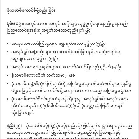
ခုံသမာဓိကောင်စီဖွဲ့စည်းခြင်း
ပုဒ်မ ၁၉
။ အလုပ်သမား၊အလုပ်အကိုင်နှင့် လူမှုဖူလုံရေးဝန်ကြီးဌာနသည်
ပြည်ထောင်စုအစိုးရ အဖွဲ့၏သဘောတူညီချက်ဖြင့်
အလုပ်သမားဝန်ကြီးဌာနက ရွေးချယ်သော ပုဂ္ဂိုလ် (၅)ဦး
အလုပ်ရှင်အဖွဲ့စည်းများက ထောက်ခံတင်ပြသည့် အမည်စာရင်းမှ
ရွေးချယ်သော ပုဂ္ဂိုလ် (၅)ဦး
အလုပ်သမားအဖွဲ့စည်းများက ထောက်ခံတင်ပြသည့် ပုဂ္ဂိုလ် (၅)ဦး
ခုံသမာဓိကောင်စီ၏ သက်တမ်း(၂)နှစ်
ခုံသမာဓိအဖွဲ့၏ဆုံးဖြတ်ချက်ကို အငြင်းပွားသူတစ်ဖက်ဖက်မှ ကျေနပ်မှု
မရှိသဖြင့် ခုံသမာဓိကောင်စီသို့ လျောက်ထားလာသည့် အငြင်းပွားမှုအား
ခုံသမာဓိကောင်စီဝင်များထဲမှ ဝန်ကြီးဌာန၊ အလုပ်ရှင်နှင့် အလုပ်သမား
ကိုယ်စားလှယ် (၁)ဦးစီပါဝင်သော(၃)ဦးပါ ခုံအဖွဲ့မှ ဆုံးဖြတ်ပေးမည်
ဆုံးဖြတ်ချက်
နည်း၂၅။
ခုံသမာဓိအဖွဲ့(သို့) ခုံအဖွဲ့သည် ဆုံးဖြတ်ချက်ချမှတ်ရာတွင် တည်
ဆဲအလုပ်သမား ဥပဒေပါ ပြဌာန်းချက်များနှင့်အညီ ဆုံးဖြတ်ချက်နှင့်