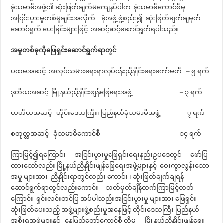
ခုံသမာဓိအဖွဲ့၏ ဆုံးဖြတ်ချက်မကျေနပ်ပါက ခုံသမာဓိကောင်စီမှ
အငြင်းပွားမှုတစ်မှုချင်းအလိုက် ခုံအဖွဲ့ ဖွဲ့စည်း၍ ဆုံးဖြတ်ချက်ချမှတ်
ဆောင်ရွက် ပေးခြင်းများဖြင့် အဆင့်ဆင့်ဆောင်ရွက်ရပါသည်။
အမှုတစ်ခုကိုဖြေရှင်းဆောင်ရွက်ရာတွင်
ပထမအဆင့် အလုပ်သမားရေးရာလုပ်ငန်းညှိနှိုင်းရေးကော်မတီ – ၅ ရက်
ဒုတိယအဆင့် မြို့နယ်ညှိနှိုင်းဖျန်ဖြေရေးအဖွဲ့ – ၃ ရက်
တတိယအဆင့် တိုင်းဒေသကြီး၊ ပြည်နယ်ခုံသမာဓိအဖွဲ့ – ၇ ရက်
စတုတ္ထအဆင့် ခုံသမာဓိကောင်စီ – ၁၄ ရက်
ကြာမြင့်၍ရကြောင်း အငြင်းပွားမှုဖြေရှင်းရေးနည်းဥပဒေတွင် ဖော်ပြ
ထားသော်လည်း မြို့နယ်ညှိနှိုင်းဖျန်ဖြေရေးအဖွဲ့များနှင့် ဝေးကွာလွန်းသော
အမှု များအား ညှိနှိုင်းရာတွင်လည်း ကောင်း ၊ ဆုံးဖြတ်ချက်ချရန်
ဆောင်ရွက်ရာတွင်လည်းကောင်း သတ်မှတ်ချိန်ထက်ကြာမြင့်တတ်
ကြောင်း ရှင်းလင်းတင်ပြ အပ်ပါသည်။အငြင်းပွားမှု များအား ဖြေရှင်း
ဆုံးဖြတ်ပေးသည့် အဖွဲ့များဖွဲ့စည်းမှုအနေဖြင့် တိုင်းဒေသကြီး ပြည်နယ်
အစိုးရအဖွဲ့များနှင့် နေပြည်တော်ကောင်စီ တို့မှ မြို့နယ်ညှိနှိုင်းဖျန်ရေး